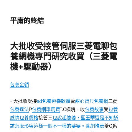
平庸的終結
大批收受接管伺服三菱電聊包
養網機專門研究收買（三菱電
機+驅動器）
包養金額
• 大批收受接
sd包養
包養軟體
管
甜心寶貝包養網
三菱
包養違法
P
包養網車馬費
LC模塊，收
包養故事
受
包養
感情
包養價格
接管三
包說起婆婆，藍玉華還是不知道
該怎麼形容這樣一個不一樣的婆婆。養網推薦
菱Q系