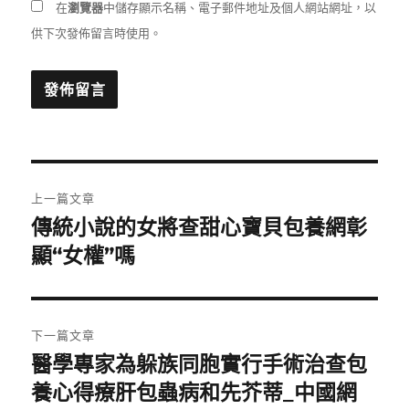
在
瀏覽器
中儲存顯示名稱、電子郵件地址及個人網站網址，以
供下次發佈留言時使用。
文
上一篇文章
章
傳統小說的女將查甜心寶貝包養網彰
上
一
顯“女權”嗎
導
篇
覽
文
章:
下一篇文章
醫學專家為躲族同胞實行手術治查包
下
一
養心得療肝包蟲病和先芥蒂_中國網