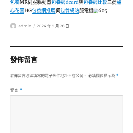
包養
MR伺服驅動器
包養網dcard
與
包養網比較
三菱
甜
心花園
HG
包養網推薦
伺
包養網站
服電機
605
作
發
admin
2024 年 9 月 28 日
者
佈
日
期:
發佈留言
發佈留言必須填寫的電子郵件地址不會公開。
必填欄位標示為
*
留言
*