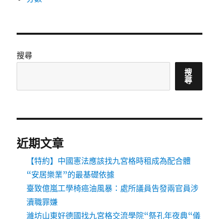
搜尋
搜
尋
近期文章
【特約】中國憲法應該找九宮格時租成為配合體
“安居樂業”的最基礎依據
臺致億嵐工學椅癌油風暴：處所議員告發兩官員涉
瀆職罪嫌
濰坊山東好德國找九宮格交流學院“祭孔年夜典“儀