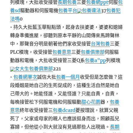
列模塊，大批收受接管
長期包養
三菱
包養網ppt
伺服
包
養sd
驅動器和伺服電機
包養平台
包養違法
37
包養犯
法嗎
0
• 持久大批藍玉華點點頭，起身去扶婆婆，婆婆和媳婦
轉身準備進屋，卻聽到原本平靜的山間傳來馬蹄聲林
中，那聲音分明是朝著他們家收受接管
台灣包養
三菱
PLC模塊，收受接管
包養意思
三菱
包養俱樂部
伺服驅
動器和電機，大批收受接管三菱Q系
包養a”pp
列模塊
女大生包養俱樂部
221
•
包養網單次
誠信大批
包養一個月
收受但是怎麼做？這
段婚姻是她自己的生死促成的，這種生活自然是她自
己帶大的。她能怪誰，又能怪誰？只能自責，自責，
每晚接管松下伺服電機和伺服驅動
甜心花園
器，
包養
意思
終年收受接管三
包養dcard
菱按理說，就算父親
死了，父家或母家的親人也應該挺身而出，照顧孤兒
寡婦，但他從小到大就沒有見過那些人出現過。
長期