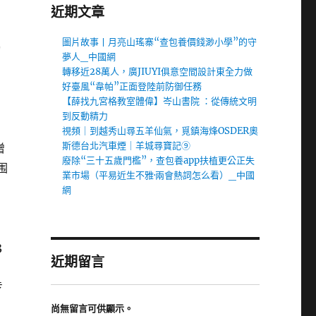
近期文章
圖片故事丨月亮山瑤寨“查包養價錢渺小學”的守
动
夢人_中國網
轉移近28萬人，廣JIUYI俱意空間設計東全力做
好臺風“韋帕”正面登陸前防御任務
【薛找九宮格教室體偉】岑山書院 ：從傳統文明
到反動精力
視頻｜到越秀山尋五羊仙氣，覓鎮海烽OSDER奧
斯德台北汽車煙｜羊城尋寶記⑨
增
廢除“三十五歲門檻”，查包養app扶植更公正失
围
業市場（平易近生不雅·兩會熱詞怎么看）_中國
網
3
近期留言
专
尚無留言可供顯示。