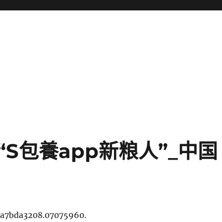
S包養app新粮人”_中国
0a7bda3208.07075960.