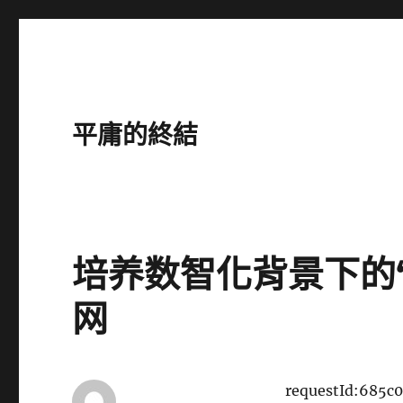
平庸的終結
培养数智化背景下的“
网
requestId:685c