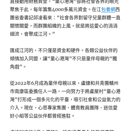
直接動用財務資金，“童心港灣”卻將社會各界的眼光
聚焦于此，每年籌集4000多萬元資金。在江
包養網
西
團省委書記邱凌看來：“社會各界對留守兒童群體一直
關懷關愛，而群團組織的上風，就是將這愛心的涓涓
細流，會聚成江河。”
匯成江河的，不只僅是資金和硬件。各類公益伙伴的
傾情加入同盟，讓“童心港灣”不只是童伴母親的“獨
角戲”。
從2022年6月成為童伴母親以來，盧婕和共青團贛州
市南康區委擔任人一路，一向努力于將盧屋村“童心港
灣”打形成一個多元化的平臺，吸引社會和公益氣力的
介入。現在，心思專家集團、體育教員團隊、迷信愛
好小組等公益伙伴都曾經進駐。