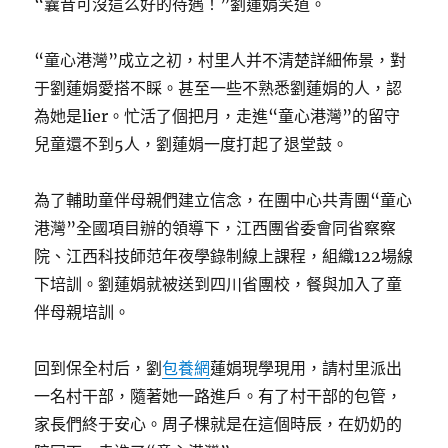
“曩昔可沒這么好的待遇！”劉蓮娟笑道。
“童心港灣”成立之初，村里人并不清楚詳細佈景，對
于劉蓮娟愛搭不睬。甚至一些不熟悉劉蓮娟的人，認
為她是lier。忙活了個把月，走進“童心港灣”的留守
兒童還不到5人，劉蓮娟一度打起了退堂鼓。
為了輔助童伴母親們建立信念，在團中心共青團“童心
港灣”全國項目辦的領導下，江西團省委會同省察察
院、江西科技師范年夜學錄制線上課程，組織122場線
下培訓。劉蓮娟就被送到四川省團校，餐與加入了童
伴母親培訓。
回到保全村后，劉
包養網
蓮娟現學現用，請村里派出
一名村干部，隨著她一路進戶。有了村干部的包管，
家長們終于安心。周子棵就是在這個時辰，在奶奶的