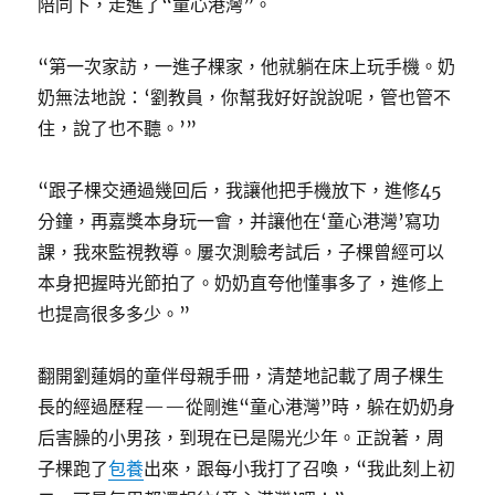
陪同下，走進了“童心港灣”。
“第一次家訪，一進子棵家，他就躺在床上玩手機。奶
奶無法地說：‘劉教員，你幫我好好說說呢，管也管不
住，說了也不聽。’”
“跟子棵交通過幾回后，我讓他把手機放下，進修45
分鐘，再嘉獎本身玩一會，并讓他在‘童心港灣’寫功
課，我來監視教導。屢次測驗考試后，子棵曾經可以
本身把握時光節拍了。奶奶直夸他懂事多了，進修上
也提高很多多少。”
翻開劉蓮娟的童伴母親手冊，清楚地記載了周子棵生
長的經過歷程——從剛進“童心港灣”時，躲在奶奶身
后害臊的小男孩，到現在已是陽光少年。正說著，周
子棵跑了
包養
出來，跟每小我打了召喚，“我此刻上初