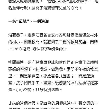
者深入感觸感染到，一個個小小的“童心港灣”，一名
名童伴母親，翻開了浩繁留守兒童的心門。
一名“母親”，一個港灣
沿著巷子，走進江西省吉安市泰和縣螺溪鎮保全村外
的村小，剛進校門，就聽到了二樓的歡聲笑語，門牌
上“童心港灣”幾個彩字額外顯眼。
排闥而進，留守兒童周興成和伙伴們正在童伴母親劉
蓮娟的率領下，猜燈謎、做游戲。兩間不年夜的教室
里，一間是瀏覽室，擺放著各式圖書；一間是運動
室，孩子們做手工、畫畫、玩游戲的照片貼獲得處都
是。小小空間，非分特別溫馨。
比來的這個冷假，是12歲的周興成這些年最高興的一