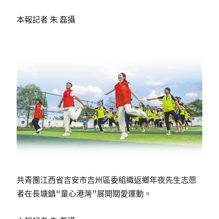
本報記者 朱 磊攝
共青團江西省吉安市吉州區委組織返鄉年夜先生志愿
者在長塘鎮“童心港灣”展開關愛運動。