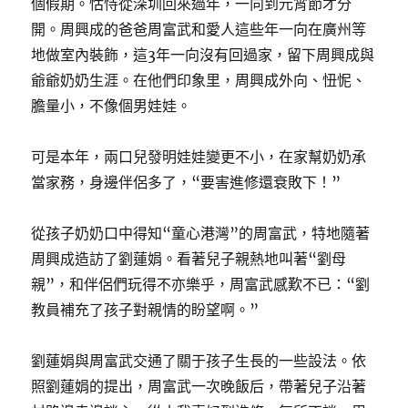
個假期。怙恃從深圳回來過年，一向到元宵節才分
開。周興成的爸爸周富武和愛人這些年一向在廣州等
地做室內裝飾，這3年一向沒有回過家，留下周興成與
爺爺奶奶生涯。在他們印象里，周興成外向、忸怩、
膽量小，不像個男娃娃。
可是本年，兩口兒發明娃娃變更不小，在家幫奶奶承
當家務，身邊伴侶多了，“要害進修還衰敗下！”
從孩子奶奶口中得知“童心港灣”的周富武，特地隨著
周興成造訪了劉蓮娟。看著兒子親熱地叫著“劉母
親”，和伴侶們玩得不亦樂乎，周富武感歎不已：“劉
教員補充了孩子對親情的盼望啊。”
劉蓮娟與周富武交通了關于孩子生長的一些設法。依
照劉蓮娟的提出，周富武一次晚飯后，帶著兒子沿著