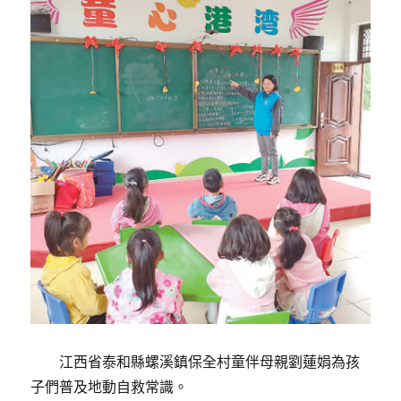
江西省泰和縣螺溪鎮保全村童伴母親劉蓮娟為孩
子們普及地動自救常識。