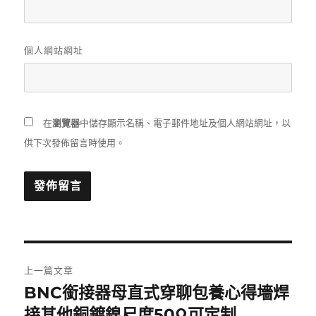
個人網站網址
在
瀏覽器
中儲存顯示名稱、電子郵件地址及個人網站網址，以
供下次發佈留言時使用。
文
上一篇文章
章
BNC銜接器母直式穿聊包養心得墻焊
上
一
接其他銅鍍鎳尺度50Ω可定制