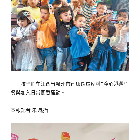
孩子們在江西省贛州市南康區盧屋村“童心港灣”
餐與加入日常關愛運動。
本報記者 朱 磊攝