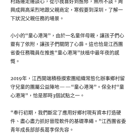
村路邊走邊談心，從小我喜好到進修，無所不談。周
興成興高采烈地跟父親商定，寒假要到深圳，了解一
下狀況父親任務的場景。
小小的“童心港灣”，由於一名童伴母親，讓孩子們心
靈有了依附，讓孩子們關閉了心扉。這也恰是江西團
省委任務職員在推進“童心港灣”扶植中最年夜的感
慨。
2019年，江西開端積極摸索團組織常態化辦事鄉村留
守兒童的團屬公益陣地——“童心港灣”。保全村“童
心港灣”，恰是那時3個試點之一。
“奉行初期，我們斷定了應用好鄉村現有資本打造硬
件、盡心盡力抓好晉陞軟件的基礎準繩。”江西團省委
青年成長部部長葛李保先容。