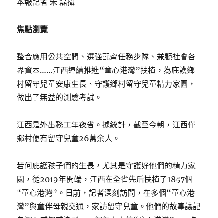
本報記者 朱 磊攝
焦點瀏覽
整合應用公共空間、選強配齊任務步隊、兼顧社會各
界資本……江西連續推進“童心港灣”扶植，為庇護鄉
村留守兒童安康生長、守護鄉村留守兒童精力家園，
做出了無益的測驗考試。
江西是外出務工年夜省。據統計，截至今朝，江西僅
鄉村便有留守兒童26萬余人。
若何庇護孩子們的生長，尤其是守護好他們的精力家
園，從2019年開端，江西在全省先后扶植了1857個
“童心港灣”。日前，記者深刻訪問，在多個“童心港
灣”與童伴母親交通，家訪留守兒童。他們的故事讓記