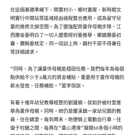
在這個基礎準繩下，閑置村小、鄉村書屋、新時期文
明實行中間站等區域經由過程整合應用，成為留守兒
童的進修文娛空間。為了選強配齊童伴母親步隊，江
西團省委明白了一切人選需經村委推舉、鄉鎮團委初
審、團縣委核定，同一培訓上崗，鎮村干部不得兼任
等詳細請求。
“同時，為了讓童伴母親能穩固任務，我們每年為每個
點供給不少于2萬元的資金補貼，重要用于童伴母親的
薪水發放、任務補助。”葛李保說。
有著十幾年幼兒教導經歷的劉蓮娟，就如許被村里推
舉為童伴母親。同時，她仍是螺溪鎮一家幼兒園的教
員，住在鎮里。每到周末，她便騎上電動自行車，往
復于村鎮之間，每周在“童心港灣”展開10多個小時的