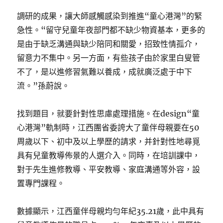
調研的成果，讓大師感觸感染到推進“童心港灣”的緊
急性。“留守兒童年夜部門都不缺少物資基本，更多的
是由于缺乏溝通與缺少陪同和關愛，招致性情孤介，
留意力不集中。另一方面，有些孩子由於家里白叟管
不了，是以進修習氣難以養成，成就廣泛處于中下
流。”孫蔚說。
找到題目，就要針對性思慮處理措施。在design“童
心港灣”軌制時，江西團省委誇大了童伴母親要在50
周歲以下、初中及以上學歷的請求，并針對性地尋覓
具有兒童教導佈景的人選介入。同時，在培訓課中，
對于先生進修教導、平安教導、家庭溝通等外容，設
置專門課程。
數據顯示，江西童伴母親均勻年紀35.21歲，此中具有