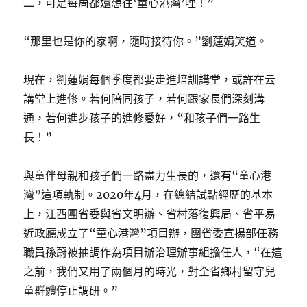
二，可是每周都還想往‘童心港灣’哩！”
“那里也是你的家啊，隨時接待你。”劉蓮娟笑道。
現在，劉蓮娟每個季度都要走進培訓講堂，或許在云
講堂上進修。若何陪同孩子，若何跟家長們深刻溝
通，若何進步孩子的進修愛好，“和孩子們一路生
長！”
與童伴母親和孩子們一路盡力生長的，還有“童心港
灣”這項軌制。2020年4月，在總結試點經歷的基本
上，江西團省委與省文明辦、省村落復興局、省平易
近政廳成立了“童心港灣”項目辦，團省委宣揚部任務
職員孫蔚被抽調作為項目辦治理辦事組擔任人，“在這
之前，我們又用了兩個月的時光，對全省鄉村留守兒
童群體停止調研。”