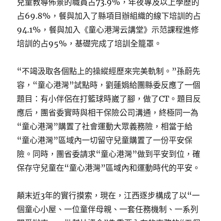
兒童教導佈景的職員占73.9%，年夜專及以上學歷的
占69.8%，餐與加入了縣項目辦組織的線下培訓的占
94.1%，餐與加入《童心港灣云講堂》示范課程進修
培訓的占95%，基礎完成了培訓全籠罩。
“不竭汲取各個點上的操縱經歷來完美軌制。”孫蔚先
容，“童心港灣”試點時，劉蓮娟給團縣委反應了一個
題目：有小伴侶在打籃球時崴了腳，做了CT。題目反
應后，團省委實時與相干保險公司溝通，終極同一為
“童心港灣”購置了社會運動大眾義務險，相當于給
“童心港灣”區域內一切留守兒童購置了一份平安保
險。同時，團省委請求“童心港灣”做到平安到位，確
保存守兒童在“童心港灣”區域內和運動時代的平安。
顛末近3年的實行摸索，現在，江西逐步構成了以“一
個童心小屋、一位童伴母親、一套任務機制、一系列