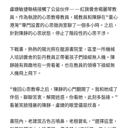
盧婕敏捷聯絡接觸了公益伙伴——紅旗黌舍楊麗琴教
員。作為執證的心思教導教員，楊教員和陳靜在“童心
港灣”專門設置的心思徵詢室聊了一個多小時。之后，
針對陳靜的心思狀態，停止了階段性的心思干涉。
下戰書，熱熱的陽光照在龍源書院里，區里一所機械
人培訓黌舍的彭丹教員正帶著孩子們操縱無人機。陳
靜饒有興趣地在一旁看著，也在教員的領導下操縱無
人機飛上飛下。
“幾回心思教導之后，陳靜的心門翻開了。我和她成了
伴侶，聊聊苦衷，解開迷惑。你看她，此刻多豁達。”
看著笑臉殘暴的陳靜，盧婕的眼里儘是欣喜。
書院內，老建筑古色古噴鼻，老樹蒼虬，“選擇這里，