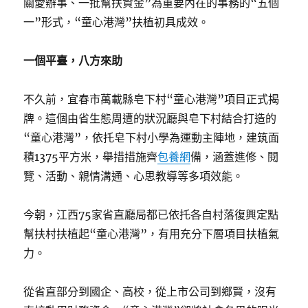
關愛辦事、一批幫扶資金”為重要內在的事務的“五個
一”形式，“童心港灣”扶植初具成效。
一個平臺，八方來助
不久前，宜春市萬載縣皂下村“童心港灣”項目正式揭
牌。這個由省生態周遭的狀況廳與皂下村結合打造的
“童心港灣”，依托皂下村小學為運動主陣地，建筑面
積1375平方米，舉措措施齊
包養網
備，涵蓋進修、閱
覽、活動、親情溝通、心思教導等多項效能。
今朝，江西75家省直廳局都已依托各自村落復興定點
幫扶村扶植起“童心港灣”，有用充分下層項目扶植氣
力。
從省直部分到國企、高校，從上市公司到鄉賢，沒有