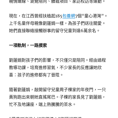
親情連線、瀏覽陪同、體裁項目、家訪校訪等運動。
現在，在江西曾經扶植起185
包養網
7個“童心港灣”。
上千名童伴母親像劉蓮娟一樣，為孩子們送往關愛。
她們直接聯絡接觸辦事的留守兒童到達6萬余名。
一項軌制，一路摸索
劉蓮娟對孩子們的影響，不只僅只是陪同。經由過程
教導功課，培育進修習氣，不少家長的反應讓她欣
喜：孩子的進修都有了晉陞。
隨著劉蓮娟，敲開留守兒童周子棵家的年夜門，一只
黃狗跑出來朝她直搖尾巴。子棵的家長見了劉蓮娟，
忙不及地讓座，端上熱騰騰的茶水。