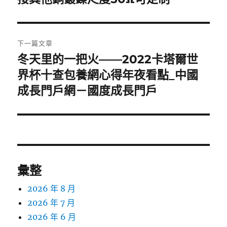
導
篇
覽
文
章:
下一篇文章
冬天里的一把火——2022卡塔爾世
下
一
界杯十查包養網心得年夜看點_中國
篇
成長門戶網－國度成長門戶
文
章:
彙整
2026 年 8 月
2026 年 7 月
2026 年 6 月