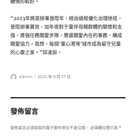
體情形較好。
“2023年將是辦事晉陞年，經由過程優化治理途徑，
晉陞辦事實效，加年夜對于童伴母親群體的關懷和支
撐，建強任務關愛步隊，豐盛關愛內在的事務，構成
關愛協力。我想，每個‘童心港灣’城市成為留守兒童
的心靈之家。”邱凌說。
作
發
admin
2024 年 9 月 27 日
者
佈
日
期:
發佈留言
發佈留言必須填寫的電子郵件地址不會公開。
必填欄位標示為
*