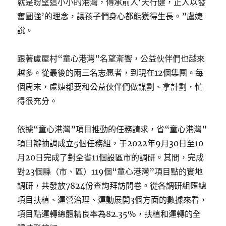
就是盼望這小小的港灣，傳承前人‘天行健，正人以發
奮圖強’的理念，讓孩子們身心都能獲得生長。”盧婕
說。
跟著盧屋村“童心港灣”名望漸響，公益伙伴們也越來
越多。從最後的兩三名志愿者，到現在12個集團。每
個周末，盧婕都要和公益伙伴們做謀劃、拿計劃，忙
得很充分。
依據“童心港灣”項目推動的任務請求，省“童心港灣”
項目辦抽調成立5個任務組，于2022年9月30日至10
月20日完成了對全省11個設區市的調研。其間，完成
對23個縣（市、區）119個“童心港灣”項目點的實地
調研，共發放7824份查詢拜訪問卷。從各調研組匯總
項目扶植、運營治理、運動展開3個方面的數據來看，
項目點運轉總體精良率為82.35%，扶植和運轉的全