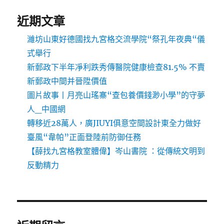
近期文章
濰坊山東好德國找九宮格交流學院“祭孔年夜典“儀
式舉行
新郵政下半年凈利跌秀傳醫院健康檢查81.5% 不賣
新郵政中間并晉陞價值
圖片故事丨月亮山瑤寨“查包養價錢渺小學”的守夢
人_中國網
轉移近28萬人，廣JIUYI俱意空間設計東全力做好
臺風“韋帕”正面登陸前防御任務
【薛找九宮格教室體偉】岑山書院 ：從傳統文明到
反動精力