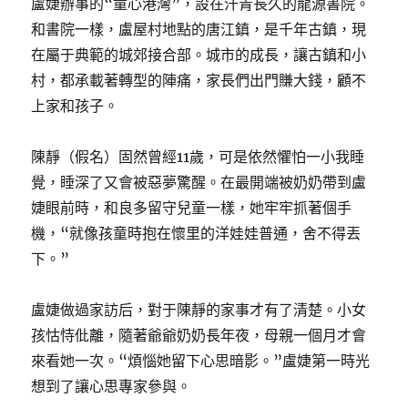
盧婕辦事的“童心港灣”，設在汗青長久的龍源書院。
和書院一樣，盧屋村地點的唐江鎮，是千年古鎮，現
在屬于典範的城郊接合部。城市的成長，讓古鎮和小
村，都承載著轉型的陣痛，家長們出門賺大錢，顧不
上家和孩子。
陳靜（假名）固然曾經11歲，可是依然懼怕一小我睡
覺，睡深了又會被惡夢驚醒。在最開端被奶奶帶到盧
婕眼前時，和良多留守兒童一樣，她牢牢抓著個手
機，“就像孩童時抱在懷里的洋娃娃普通，舍不得丟
下。”
盧婕做過家訪后，對于陳靜的家事才有了清楚。小女
孩怙恃仳離，隨著爺爺奶奶長年夜，母親一個月才會
來看她一次。“煩惱她留下心思暗影。”盧婕第一時光
想到了讓心思專家參與。