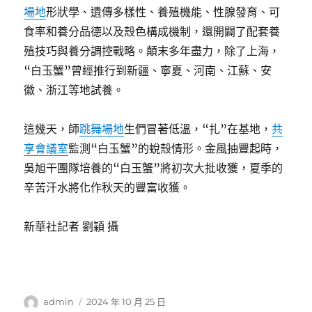
場地
形狀學、遺傳多樣性、養殖機能、性腺發育、可
食率和養分品德以及殼色構成機制，還開闢了配套養
殖技巧與養分調控戰略。顛末多年盡力，除了上海，
“白玉蟹”曾經推行到新疆、寧夏、河南、江蘇、安
徽、浙江等地試養。
這幾天，師
跳舞場地
生們冒著低溫，“扎”在基地，
共
享會議室
監測“白玉蟹”的蛻殼情形。金風抽豐起時，
吳旭干團隊培養的“白玉蟹”將初次大批收獲，夏季的
辛苦汗水將化作秋天的豐富收獲。
新華社記者 劉穎 攝
作
發
admin
2024 年 10 月 25 日