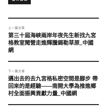
文
上一篇文章
章
第三十屆海峽兩岸年夜先生新找九宮
上
一
格教室聞營走進輝騰錫勒草原_中國
導
篇
網
覽
文
章:
下一篇文章
邁出去的去九宮格私密空間是腳步 帶
下
一
回來的是經驗——南開大學為推進鄉
篇
村全面振興貢獻力量_中國網
文
章: