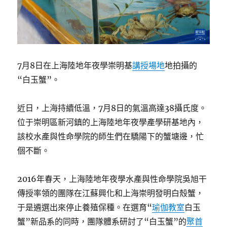
7月8日在上海陸地年夜學崇明基
講授場地
地拍攝的
“白玉蟹”。
近日，上海持續低溫，7月8日的氣溫高達38攝氏度。
位于崇明區新河鎮的上海陸地年夜學產學研基地內，
該校水產與性命學院的師生們在驕陽下的蟹塘邊，忙
個不斷。
2016年春天，上海陸地年夜學水產與性命學院吳旭干
傳授率領的團隊在江蘇興化和上海崇明發明白殼蟹，
于是遴選出來停止養殖保種。在選育“
瑜伽教室
白玉
蟹”新品系的同時，團隊體系研討了“白玉蟹”的
聚首