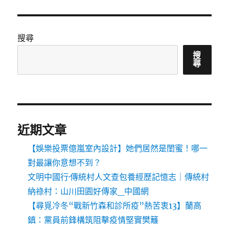
搜尋
搜
尋
近期文章
【娛樂投票億嵐室內設計】她們居然是閨蜜！哪一
對最讓你意想不到？
文明中國行·傳統村人文查包養經歷記憶志｜傳統村
納祿村：山川田園好傳家_中國網
【尋覓冷冬“戰新竹森和診所疫”熱苦衷13】蘭高
鎮：黨員前鋒構筑阻擊疫情堅實樊籬