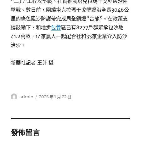
“三北”工程攻堅戰、扎實推動塔克拉瑪干戈壁邊沿阻
擊戰。數日前，圍繞塔克拉瑪干戈壁邊沿全長3046公
里的綠色阻沙防護帶完成周全鎖邊“合龍”。在政策支
撐鼓勵下，和地步
包養
區已有8277戶群眾承包沙地
41.2萬畝，14家農人一起配合社和33家企業介入防沙
治沙。
新華社記者 王菲 攝
作
發
admin
2025 年 1 月 22 日
者
佈
日
期:
發佈留言