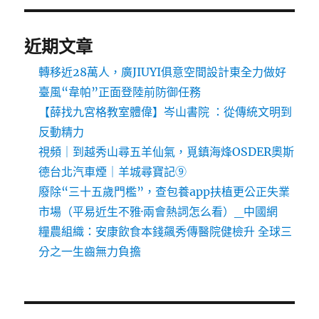
近期文章
轉移近28萬人，廣JIUYI俱意空間設計東全力做好
臺風“韋帕”正面登陸前防御任務
【薛找九宮格教室體偉】岑山書院 ：從傳統文明到
反動精力
視頻｜到越秀山尋五羊仙氣，覓鎮海烽OSDER奧斯
德台北汽車煙｜羊城尋寶記⑨
廢除“三十五歲門檻”，查包養app扶植更公正失業
市場（平易近生不雅·兩會熱詞怎么看）_中國網
糧農組織：安康飲食本錢飆秀傳醫院健檢升 全球三
分之一生齒無力負擔