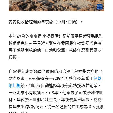
麥麥提收拾晾曬的年夜蕓（12月4日攝）。
本年43歲的麥麥提·麥提賽伊迪是新疆平易近豐縣尼雅
鎮甫甫克村村平易近。誕生在我國最年夜戈壁塔克拉
瑪干戈壁南緣的他，自幼和父輩一樣終年忍耐著風沙
侵襲。
自20世紀末新疆周全展開防風治沙工程并鼎力推動沙
財產以來，麥麥提從在一起配合社挖年夜蕓賺工
包養
網比擬
錢，到后來自動進修年夜蕓蒔植技巧并創業，
一路走來小有收獲。2018年，他承包了10畝沙地種紅
柳、年夜蕓。紅柳茁壯生長，年夜蕓產量頗豐，麥麥
提年支出跨越5萬元，從一名通俗的雇工成為令人愛慕