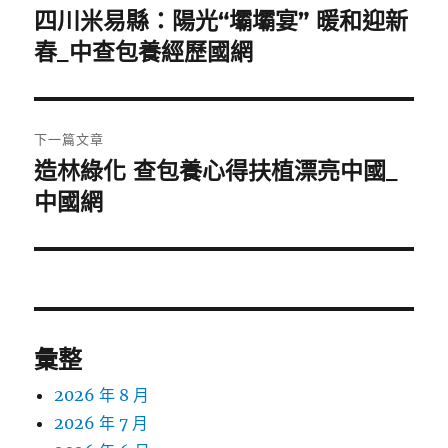
章
四川米易縣：陽光“壩壩宴” 暖和迎新
上
一
春_中查包養經歷國網
導
篇
覽
文
章:
下一篇文章
造林綠化 查包養心得扶植漂亮中國_
下
一
中國網
篇
文
章:
彙整
2026 年 8 月
2026 年 7 月