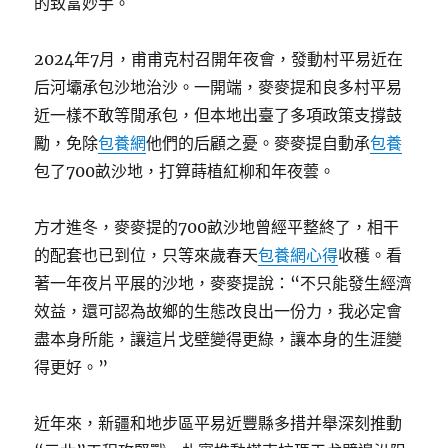
的致富妙手。
2024年7月，甫甫克村召開年夜會，發動村平易近在
后河壩承包沙地治沙。一開端，麥麥提和良多村平易
近一樣不敢等閒承包，但本地出臺了多項政策支撐鼓
勵，免除
包養網
他們的后顧之憂。麥麥提自動承
包養
包了700畝沙地，打算蒔植紅柳和年夜蕓。
方才進冬，麥麥提的700畝沙地曾經平整終了，相干
的配套也已到位，只等來歲春天
包養網心得
收穫。看
著一年夜片平展的沙地，麥麥提說：“不只能發生經濟
效益，還可認為故鄉的生態改良出一份力，我必定會
盡本身所能，讓這片戈壁變得更綠，讓本身的生涯變
得更好。”
近年來，新疆和地步區平易近豐縣多措并舉深刻推動