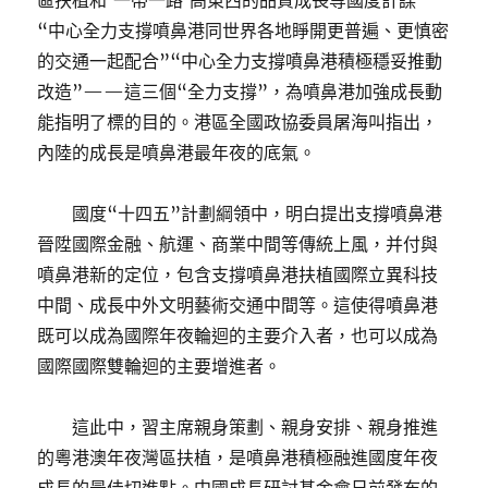
區扶植和‘一帶一路’高東西的品質成長等國度計謀”
“中心全力支撐噴鼻港同世界各地睜開更普遍、更慎密
的交通一起配合”“中心全力支撐噴鼻港積極穩妥推動
改造”——這三個“全力支撐”，為噴鼻港加強成長動
能指明了標的目的。港區全國政協委員屠海叫指出，
內陸的成長是噴鼻港最年夜的底氣。
國度“十四五”計劃綱領中，明白提出支撐噴鼻港
晉陞國際金融、航運、商業中間等傳統上風，并付與
噴鼻港新的定位，包含支撐噴鼻港扶植國際立異科技
中間、成長中外文明藝術交通中間等。這使得噴鼻港
既可以成為國際年夜輪迴的主要介入者，也可以成為
國際國際雙輪迴的主要增進者。
這此中，習主席親身策劃、親身安排、親身推進
的粵港澳年夜灣區扶植，是噴鼻港積極融進國度年夜