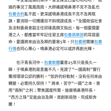
平安是成長的條件。習主席苦口婆心地吩咐：“經
過的事況了風風雨雨，大師痛感噴鼻港不克不及亂也
包養合約
亂不起，更深感噴鼻港成長不克不及再耽
誤，要消除一切攪擾目不斜視謀成長。”全國政協社會
及法制委員會副主任邱達昌撰文指出，每一個愛國愛
港之人，都應當牢牢記住習主席
包養俱樂部
的耳提面
命，愛護將來由治及興的要害5年，只
包養網
需連
包養
行情
合同心專心，噴鼻港必定可以或許再創光輝。
在汗青長河中，
包養軟體
曩昔25年只是長久一
瞬，于噴鼻港則是意義不凡，見證了“一國兩制”實行
獲得環球公認的勝利。“如許的好軌制，沒有任何來由
轉變，必需持久保持！” 將來，苦守“一國”之本，善
用“兩制”之利；聚焦國度所需，施展噴鼻港所長，
“西方之珠”定能由治及興，首創新局勢、完成新奔
騰！