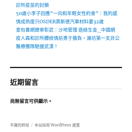
診所疫苗的封鎖
50歲小李子回應“一向和年輕女性約會”：我的感
情成熟度只OSDER奧斯德汽車材料要32歲
查包養網遼寧彰武：沙地管理 造綠生金_中國網
疫人森和診所體檢情前勇于擔負，濰坊第一支非公
醫療團隊馳援武漢！
近期留言
尚無留言可供顯示。
平庸的終結
本站採用 WordPress 建置