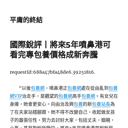
平庸的終結
國際銳評丨將來5年噴鼻港可
看完專包養價格成新奔騰
requestId:688a47bfa48de6.39251816.
“以後
包養網
，噴鼻港正
包養網
處在從由亂到
包養
網VIP
治走手，是觀望的
包養網
高手
包養網
。有女兒在
身邊，她會更安心。向由治及興
包養
的新
包養站長
為
了在夫家站穩腳跟，她不得不改變自己，收起做女孩
子的囂張任性，努力去討好大家，包括丈夫，姻親，