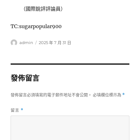
（國際銳評評論員）
TC:sugarpopular900
作
發
admin
2025 年 7 月 31 日
者
佈
日
期:
發佈留言
發佈留言必須填寫的電子郵件地址不會公開。
必填欄位標示為
*
留言
*