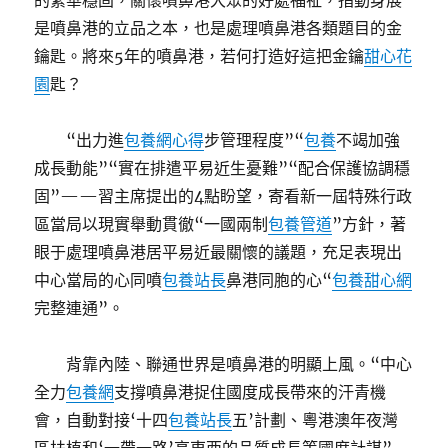
的繁華穩固，關懷噴鼻港大眾的好處福祉，指動身展
是噴鼻港的立品之本，也是處理噴鼻港各類題目的金
鑰匙。將來5年的噴鼻港，若何打造好這把金鑰
甜心花
園
匙？
“出力進
包養網心得
步管理程度”“
包養
不竭加強
成長動能”“實在排遣平易近生憂難”“配合保護協調穩
固”——習主席提出的4點盼望，寄看新一屆特殊行政
區當局以現實舉動貫徹“一國兩制
包養管道
”方針，著
眼于處理噴鼻港居平易近最關懷的議題，充足表現出
中心當局的心同噴
包養站長
鼻港同胞的心“
包養甜心網
完整連通”。
背靠內陸、聯通世界是噴鼻港的明顯上風。“中心
全力
包養網
支撐噴鼻港捉住國度成長帶來的汗青機
會，自動對接‘十四
包養站長
五’計劃、粵港澳年夜灣