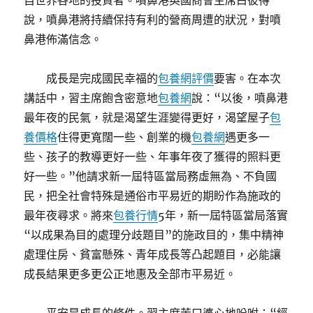
自世界各地的投資者。噴鼻港英國商會主席白彼得
說，噴鼻港將持續保持有利的營商周遭的狀況，對噴
鼻港佈滿信念。
成長是完成國民幸福的
包養網評價
要害。在本次
講話中，習主席飽含密意地
包養網
說：“以後，噴鼻港
最年夜的民氣，就是渴望生涯變得更好，渴望屋子
包
養價格
住得更寬闊一些、創業的機
包養網
遇更多一
些、孩子的教導更好一些、年事年夜了獲得的照料更
好一些。”他請求新一屆特區當局務虛無為、不負國
民，把全社會特殊是通俗市平易近的期盼作為施政的
最年夜尋求。將來
包養行情
5年，新一屆特區當局落實
“以成果為目的處理分歧題目”的施政目的，集中精神
處理住房、貧富懸殊、青年成長等凸起題目，必能讓
成長結果更多更公正地惠及全部市平易近。