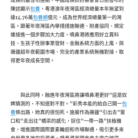
成長的最佳切進點。中國成長研討基金會日前發布的
陳述顯示
包養
，粵港澳年夜灣區經濟總量本年無望到
達14.76萬
包養網
億元，成為世界經濟總量第一的灣
區。跟著年夜灣區內舉措措施聯通、財產協同、規定
連接進一個步驟加大力度，噴鼻港將應用好立異科
技、生孩子性辦事業發財、金融系統方面的上風，與
邊疆超年夜範圍市場、完全的產業系統無機對接，取
得更年夜成長空間。
與此同時，融進年夜灣區將讓噴鼻港更好“這是奴
婢猜測的，不知道對不對。”彩秀本能的給自己開一
包
養
條出路，她真的很怕死。施展作為邊疆“引出去”窗
口和“走出往”橋梁的感化，捉住“一帶一路”扶植機
會，增進國際國際要素輪迴和市場聯通，吸引更多來