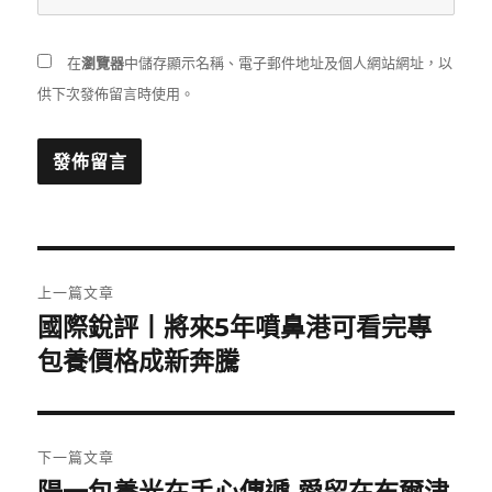
在
瀏覽器
中儲存顯示名稱、電子郵件地址及個人網站網址，以
供下次發佈留言時使用。
文
上一篇文章
章
國際銳評丨將來5年噴鼻港可看完專
上
一
包養價格成新奔騰
導
篇
覽
文
章:
下一篇文章
下