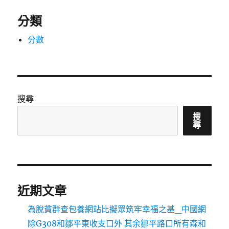
分類
分數
搜尋
搜
尋
近期文章
為脫貧群查包養網站比擬眾筑牢幸福之基_中國網
除G308和鄒平東收支口外 其余鄒平路口所有森和