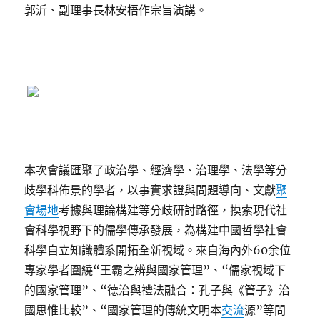
郭沂、副理事長林安梧作宗旨演講。
本次會議匯聚了政治學、經濟學、治理學、法學等分
歧學科佈景的學者，以事實求證與問題導向、文獻
聚
會場地
考據與理論構建等分歧研討路徑，摸索現代社
會科學視野下的儒學傳承發展，為構建中國哲學社會
科學自立知識體系開拓全新視域。來自海內外60余位
專家學者圍繞“王霸之辨與國家管理”、“儒家視域下
的國家管理”、“德治與禮法融合：孔子與《管子》治
國思惟比較”、“國家管理的傳統文明本
交流
源”等問