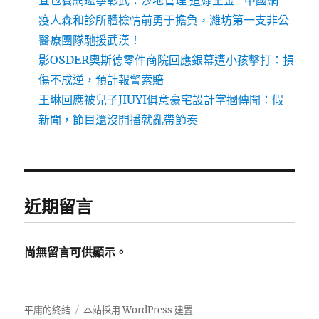
查包養網遼寧彰武：沙地管理 造綠生金_中國網
疫人森和診所體檢情前勇于擔負，濰坊第一支非公
醫療團隊馳援武漢！
影OSDER奧斯德零件商院回應銀幕遭小孩擊打：損
傷不成逆，預計報警索賠
王琳回應被兒子JIUYI俱意豪宅設計掌摑傳聞：假
新聞，節目還沒開播就亂帶節奏
近期留言
尚無留言可供顯示。
平庸的終結
本站採用 WordPress 建置