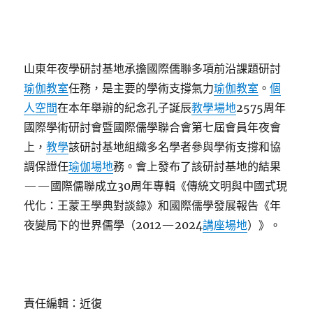
山東年夜學研討基地承擔國際儒聯多項前沿課題研討
瑜伽教室
任務，是主要的學術支撐氣力
瑜伽教室
。
個
人空間
在本年舉辦的紀念孔子誕辰
教學場地
2575周年
國際學術研討會暨國際儒學聯合會第七屆會員年夜會
上，
教學
該研討基地組織多名學者參與學術支撐和協
調保證任
瑜伽場地
務。會上發布了該研討基地的結果
——國際儒聯成立30周年專輯《傳統文明與中國式現
代化：王蒙王學典對談錄》和國際儒學發展報告《年
夜變局下的世界儒學（2012—2024
講座場地
）》。
責任編輯：近復