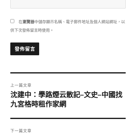
在
瀏覽器
中儲存顯示名稱、電子郵件地址及個人網站網址，以
供下次發佈留言時使用。
文
上一篇文章
章
沈建中：學路煙云散記–文史–中國找
上
一
九宮格時租作家網
導
篇
覽
文
章:
下一篇文章