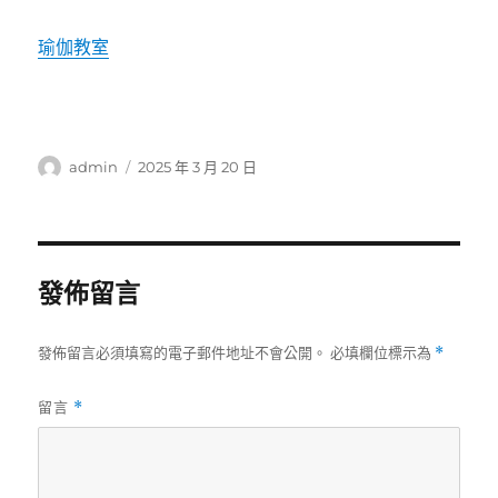
瑜伽教室
作
發
admin
2025 年 3 月 20 日
者
佈
日
期:
發佈留言
發佈留言必須填寫的電子郵件地址不會公開。
必填欄位標示為
*
留言
*