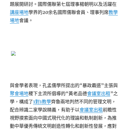
題展開研討。國際儒聯第七屆理事楊朝明以及活躍在
講座場地
學界的20余名國際儒聯會員、理事列席
教學
場地
會議。
與會學者表現，孔孟儒學所提出的“暴政霸道”主張與
聚會場地
稷下主流所倡導的“黃老品德
會議室出租
”之
學，構成了
1對1教學
齊魯兩地判然不同的管理文明，
配合辨識二家學說精義，有助于以
會議室出租
前瞻性
視野摸索面向中國式現代化的理論和軌制創新，為推
動中華優秀傳統文明創造性轉化和創新性發展，應對