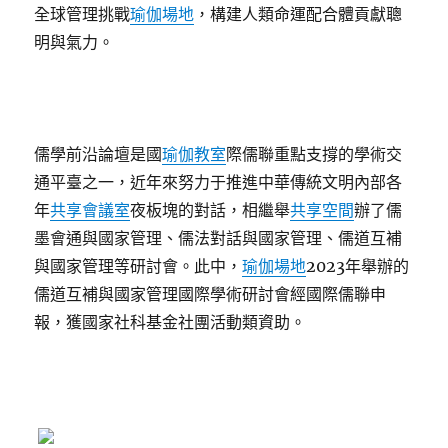
全球管理挑戰
瑜伽場地
，構建人類命運配合體貢獻聰
明與氣力。
儒學前沿論壇是國
瑜伽教室
際儒聯重點支撐的學術交
通平臺之一，近年來努力于推進中華傳統文明內部各
年
共享會議室
夜板塊的對話，相繼舉
共享空間
辦了儒
墨會通與國家管理、儒法對話與國家管理、儒道互補
與國家管理等研討會。此中，
瑜伽場地
2023年舉辦的
儒道互補與國家管理國際學術研討會經國際儒聯申
報，獲國家社科基金社團活動類資助。