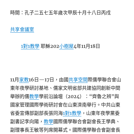
時間：孔子二五七五年歲次甲辰十月十八日丙戌
共享會議室
1對1教學
耶穌202
小樹屋
4年11月18日
11月
家教
16日—17日，由國
共享空間
際儒學聯合會山
東年夜學研討基地、儒家文明省部共建協同創新中間
舉辦的儒
教學
學前沿論壇（2024）：“齊魯之辨”與
國家管理國際學術研討會在山東濟南舉行。中共山東
省委宣傳部副部長張同海
1對1教學
，山東年夜學黨委
副書記李向陽，
教學
國際儒學聯合會副會長王學典、
副理事長王敏等列席開幕式。國際儒學聯合會副會長