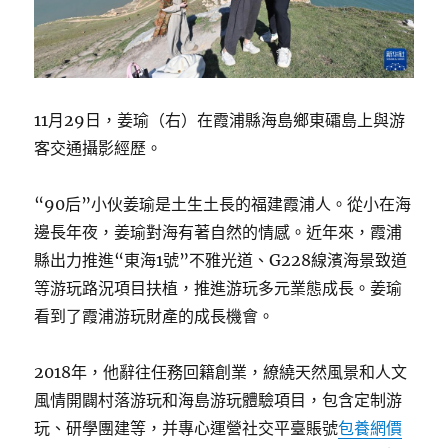
11月29日，姜瑜（右）在霞浦縣海島鄉東礵島上與游
客交通攝影經歷。
“90后”小伙姜瑜是土生土長的福建霞浦人。從小在海
邊長年夜，姜瑜對海有著自然的情感。近年來，霞浦
縣出力推進“東海1號”不雅光道、G228線濱海景致道
等游玩路況項目扶植，推進游玩多元業態成長。姜瑜
看到了霞浦游玩財產的成長機會。
2018年，他辭往任務回籍創業，繚繞天然風景和人文
風情開闢村落游玩和海島游玩體驗項目，包含定制游
玩、研學團建等，并專心運營社交平臺賬號
包養網價