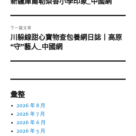
新疆庫爾勒梨香小學印象_中國網
覽
文
章:
下一篇文章
川躲線甜心寶物查包養網日誌丨高原
下
一
“守”藝人_中國網
篇
文
章:
彙整
2026 年 8 月
2026 年 7 月
2026 年 6 月
2026 年 5 月