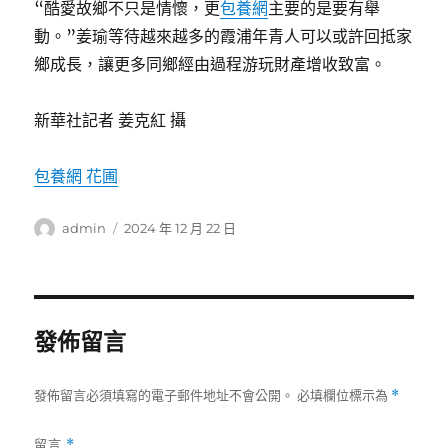
“酷愛故鄉不只是情懷，更
包養網
主要的是要有舉
動。”姜瑜等待越來越多的霞浦年青人可以或許回抵家
鄉成長，讓更多同鄉經由過程游玩財產增收致富。
新華社記者 姜克紅 攝
包養網 花圃
作
發
admin
2024 年 12 月 22 日
者
佈
日
期:
發佈留言
發佈留言必須填寫的電子郵件地址不會公開。
必填欄位標示為
*
留言
*