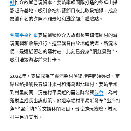
錢
推介故鄉游玩資本。姜瑜率領團隊打造的冬瓜山攝
影趕海基地，吸引多檔綜藝節目來此取景拍攝，成為
霞浦有名的夕照不雅景地和灘涂趕海體驗點。
包養平臺推舉
姜瑜還積極介入故鄉長春鎮海尾村的游
玩開闢和收集推行。這里曩昔由於地處荒僻、路況未
便，是遠近著名的窮村莊，此刻已變身“網紅景點”，
吸引浩繁游客前來打卡。
2024年，姜瑜成為了霞浦縣村落復興特聘領導員，定
點聯絡接觸長春鎮斗米村和海島鄉北礵村。姜瑜常常
到村里訪問，清楚村平易近的需乞降希冀
包養
，為村
落財產成長出謀獻策。他還率領村平易近發布“出海打
魚”“盤海坑”等文娛休閑項目，晉陞游玩體驗，增添
村平易近支出。