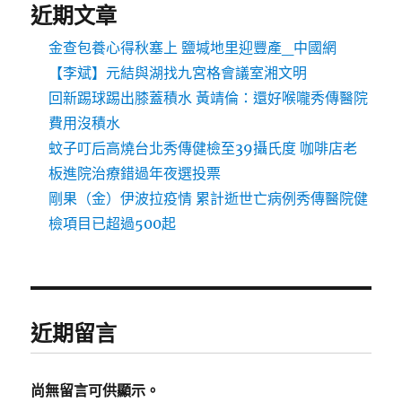
近期文章
金查包養心得秋塞上 鹽堿地里迎豐產_中國網
【李斌】元結與湖找九宮格會議室湘文明
回新踢球踢出膝蓋積水 黃靖倫：還好喉嚨秀傳醫院
費用沒積水
蚊子叮后高燒台北秀傳健檢至39攝氏度 咖啡店老
板進院治療錯過年夜選投票
剛果（金）伊波拉疫情 累計逝世亡病例秀傳醫院健
檢項目已超過500起
近期留言
尚無留言可供顯示。