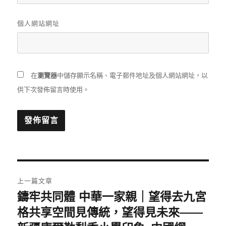
個人網站網址
在
瀏覽器
中儲存顯示名稱、電子郵件地址及個人網站網址，以
供下次發佈留言時使用。
文
上一篇文章
章
鑄牢共同體 中華一家親｜望得去九宮
上
一
格共享空間見傳統，望得見未來——
導
篇