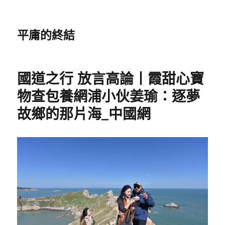
平庸的終結
國道之行 放言高論丨霞甜心寶
物查包養網浦小伙姜瑜：逐夢
故鄉的那片海_中國網