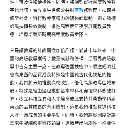
性、可及性和便捷性。同時，將深刻實行國度教導數
字化計謀，晉陞畢生進修公共服
家教
務程度，扶植進
修型社會。實行教導家精力鑄魂強師舉動，樹立師德
師風扶植長效機制，推進高程度年夜學展開教員教
導，培育培養新時期高程度教員步隊。
三是讓教導的計謀屬性加倍凸起。曩昔十年以來，中
國的高級教導獲得了嚴重成就和停頓，活著界高級教
導中占有主要一席。在教導強國扶植中，順應經濟社
會高東西的品質成長特殊是中國式古代化扶植的推
動，我們將分類推動高校改造，優化高級教導區域布
局，特殊是經由過程啟動基本學科和穿插學科衝破打
算，樹立科技立異和人才培育彼此支持并帶動學科高
東西的品質成長的有用機制，這是我們推動教導科技
人才一體成長的主要舉動。同時，我們將從國度計謀
需求中凝練嚴重科技題目，連續產出原創性、推翻性