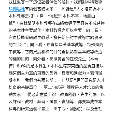
我往返答一下這位記者伴侶的題目。我們對本科教導
瑜伽場地
有兩個基礎熟悉：一句話是“人才培育為本，
本科教導是根”，另一句話是“本科不牢，地震山
搖”。這就闡明本科教導在高級教導里面具有不成替換
的基本性主要感化。本科教導之所以主要，向上看，
它直接連著研討生教導，擔任給研討生教導供給優良
的“毛坯”；向下看，它直接連著基本教導，特殊是高
中教導，它的尺度和標的目的直接影響基本教導改造
的標的目的；向外看，高級黌舍的在校先生（本碩
博）80%的是本科生，本科生培育東西的品質直接決
議這個主力軍的東西的品質、程度和進獻力。若何辦
妥本科，我們也有兩句話：一句話是“專門研究是人才
培育的基礎單位”，第二句話是“課程是人才培育的焦
點要素”。從必定意義上說，教員的教、先生的學，以
及課程、教材、練習、試驗、實訓等，都要集成在本
科專門研究這個平臺上。黨中心、國務院，以及全社