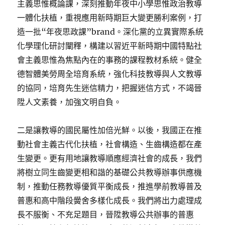
主義思惟概論課，深刻推動年夜中小學思惟政治教導
一體化扶植，重視應用新時期巨大變更勝利案例，打
造一批“年夜思政課”brand。深化黨的立異實際系統
化學理化研討闡釋，構建以習近平新時期中國特點社
會主義思惟為焦點內在的事務的課程教材系統。健全
德智體美勞周全培育系統，強化科技教導與人文教導
的協同，培育先生迷信精力，把握迷信方式，不竭晉
陞人文素養，加強文明自負。
二是讓教導的國民屬性加倍光鮮。以後，我國正在推
動社會主義古代化扶植，社會構造、生齒構造都在產
生變更。更有用地讓教導順應經濟社會的成長，我們
將樹立同生齒變更相和諧的基礎公共教導辦事供應機
制，推動任務教導優質平衡成長，推進學前教導普及
普惠和高中階段黌舍多樣化成長。我們將出力處理成
長不服衡、不充足題目，晉陞教導公共辦事的普惠