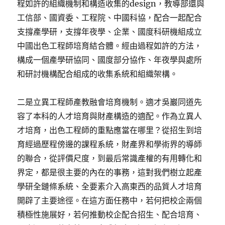
程如許的組織機制和構造收集的design，教導部還與
工信部、國資委、工程院、中國科協，配合一起配合
支撐產學研，支撐年夜學、企業、國度科研機組成立
中國出色工程師培育結合體。經由過程如許的方法，
構成一個產學研協同、國度部分協作、年夜學與處所
和研討機構配合組成的收集系統和組織架構。
二是立異工程師產教融會培育機制。適才吳巖同道先
容了本科的人才培育與財產構造的適配。作為立異人
才培育，出色工程師的重點應當在哪里？從招生到培
育經過歷程傍邊的課程系統，財產界和學術界的導師
的聯合，從評價尺度，到最后常識產權的有用轉化和
界定，都是很主要的內在的事務，這對我們樹立起產
學研全鏈條系統、全要素介入高東西的品質人才培育
開辟了主要途徑。在這方面任務中，若何把校企兩個
積極性施展好，若何推動校企配合招生、配合培育、