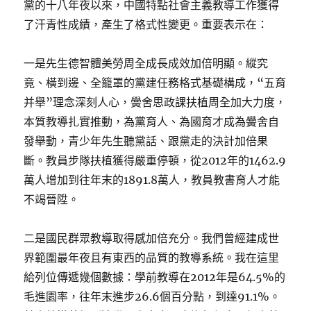
黨的十八年夜以來，中國特點社會主義教導工作獲得
了汗青性成績，產生了格式性變更。重要表示在：
一是先生德智體美勞周全成長成效加倍明顯。縱究
竟、橫到邊、全籠罩的黨建任務格式基礎構成，“五育
并舉”理念深刻人心，黌舍思政課扶植周全加大力度，
本質教導扎實推動，為黨育人、為國育才成為黌舍自
發舉動，青少年先生聽黨話、跟黨走的決計加倍果
斷。教員步隊扶植獲得嚴重停頓，從2012年的1462.9
萬人增加到往年末的1891.8萬人，教員教書育人才能
不竭晉陞。
二是國民群眾教導取得感加倍充分。我們曾經建成世
界範圍最年夜且有東西的品質的教導系統。我在這里
給列位傳遞幾個數據：學前教導在2012年是64.5%的
毛進園率，往年末進步26.6個百分點，到達91.1%。