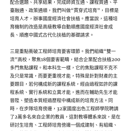
配合選題、共享結果，完成師資互通、課程買通、平
臺融通、政策通順，我們叫做“貫穿式培育”，目標是
培育人才，辦事國度經濟社會扶植。應當說，這種培
育機制的改造是高級教導自動順應國度經濟社會成
長、順應中國式古代化扶植的基礎請求。
三是重點衝破工程師培育要害環節。我們組織“雙一
流”高校，聚焦18個要害範疇，結合企業配合扶植200
多門焦點課程。和本科生一樣，它的焦點課程不克不
及只是常識，而要更重視才能，特殊是針對財產的主
要題目，若何構成新的課程系統，經由過程如許的課
程系統、實行系統和立異才能，進而在輔助先生才能
晉陞、塑造本質經過歷程中構成新的培育方法。同
時，在步隊培育傍邊，32家國度出色工程師學院聘請
了2萬多名來自企業的教員，這對教導體系來說，是在
研討生培育、工程師培育傍邊一個成建制、有組織、