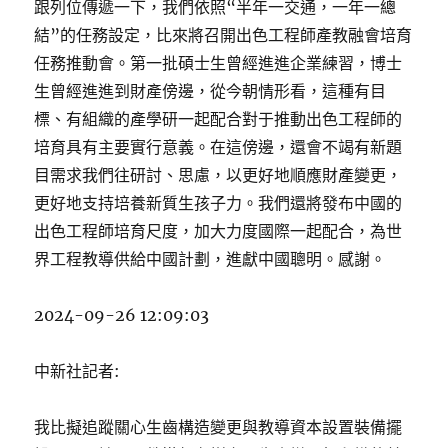
跟列位傳遞一下，我們依照“半年一交通，一年一總
結”的任務設定，比來將召開出色工程師產教融會培育
任務推動會。第一批碩士生曾經進進企業練習，博士
生曾經進進到財產傍邊，從今朝情形看，這種有目
標、有組織的產學研一起配合對于推動出色工程師的
培育具有主要實行意義。在這傍邊，還會不竭有新題
目需求我們往研討、思慮，以更好地順應財產變更，
更好地支持培養新質生孩子力。我們還將發布中國的
出色工程師培育尺度，加大力度國際一起配合，為世
界工程教導供給中國計劃，進獻中國聰明。感謝。
2024-09-26 12:09:03
中新社記者:
我比擬追蹤關心生齒構造變更與教導資本設置裝備擺