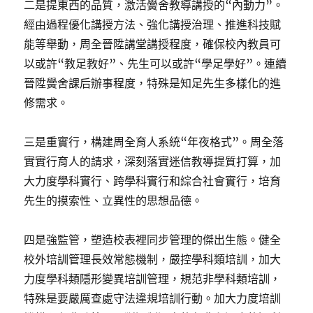
二是提東西的品質，激活黌舍教導講授的“內動力”。
經由過程優化講授方法、強化講授治理、推進科技賦
能等舉動，周全晉陞講堂講授程度，確保校內教員可
以或許“教足教好”、先生可以或許“學足學好”。連續
晉陞黌舍課后辦事程度，特殊是知足先生多樣化的進
修需求。
三是重實行，構建周全育人系統“年夜格式”。周全落
實實行育人的請求，深刻落實迷信教導提質打算，加
大力度學科實行、跨學科實行和綜合社會實行，培育
先生的摸索性、立異性的思想品德。
四是強監管，塑造校表裡同步管理的傑出生態。健全
校外培訓管理長效常態機制，嚴控學科類培訓，加大
力度學科類隱形變異培訓管理，規范非學科類培訓，
特殊是要嚴厲查處守法違規培訓行動。加大力度培訓