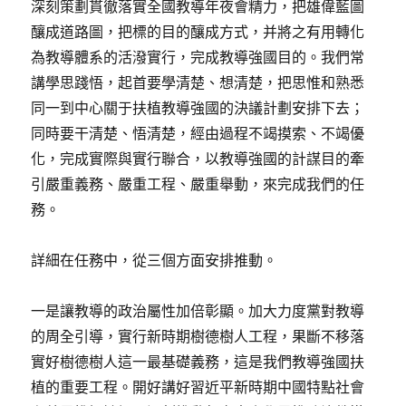
深刻策劃貫徹落實全國教導年夜會精力，把雄偉藍圖
釀成道路圖，把標的目的釀成方式，并將之有用轉化
為教導體系的活潑實行，完成教導強國目的。我們常
講學思踐悟，起首要學清楚、想清楚，把思惟和熟悉
同一到中心關于扶植教導強國的決議計劃安排下去；
同時要干清楚、悟清楚，經由過程不竭摸索、不竭優
化，完成實際與實行聯合，以教導強國的計謀目的牽
引嚴重義務、嚴重工程、嚴重舉動，來完成我們的任
務。
詳細在任務中，從三個方面安排推動。
一是讓教導的政治屬性加倍彰顯。加大力度黨對教導
的周全引導，實行新時期樹德樹人工程，果斷不移落
實好樹德樹人這一最基礎義務，這是我們教導強國扶
植的重要工程。開好講好習近平新時期中國特點社會