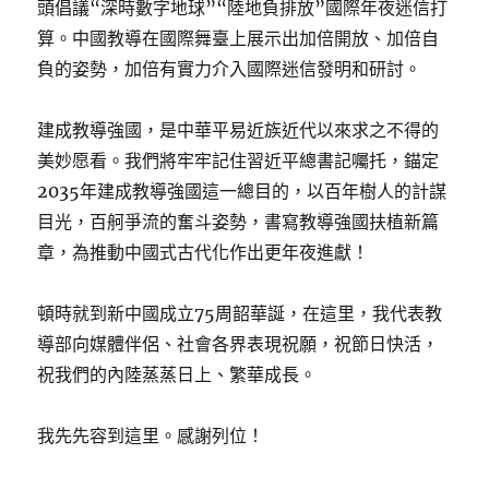
頭倡議“深時數字地球”“陸地負排放”國際年夜迷信打
算。中國教導在國際舞臺上展示出加倍開放、加倍自
負的姿勢，加倍有實力介入國際迷信發明和研討。
建成教導強國，是中華平易近族近代以來求之不得的
美妙愿看。我們將牢牢記住習近平總書記囑托，錨定
2035年建成教導強國這一總目的，以百年樹人的計謀
目光，百舸爭流的奮斗姿勢，書寫教導強國扶植新篇
章，為推動中國式古代化作出更年夜進獻！
頓時就到新中國成立75周韶華誕，在這里，我代表教
導部向媒體伴侶、社會各界表現祝願，祝節日快活，
祝我們的內陸蒸蒸日上、繁華成長。
我先先容到這里。感謝列位！