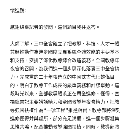
懷進鵬:
感謝總臺記者的發問，這個題目我往返答。
大師了解，三中全會確立了把教導、科技、人才一體
兼顧推動作為進步國度立異系統全體效能的主要基本
和支持，安排了深化教導綜合改造義務。全國教導年
夜會的召開，為我們進一個步驟深化落實三中全會精
力，完成黨的二十年夜確立的中國式古代化雄偉目
的，明白了教導工作成長的嚴重義務和計謀舉動。這
段時光以來，全部教導體系正在周全進修、懂得、宣
揚總書記主要講話精力和全國教導年夜會精力，把教
導強國扶植作為“一號工程”推進落實。教導部將深刻
進修懂得并與處所、部分充足溝通，進一個步驟凝集
思惟共鳴，配合推動教導強國扶植。同時，教導部將