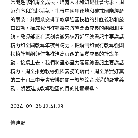
常識進修和周全成長、培育人才和知足社會需求、規
范有序和激起活氣、扎根中國年夜地和鑒戒國際經歷
的關系，并體系安排了教導強國扶植的計謀義務和嚴
重舉動，構成我們推動將來教導改造成長的總綱和主
線。教導部正在深刻貫徹落練習近平總書記主要講話
精力和全國教導年夜會精力，把編制和實行教導強國
扶植計劃綱領作為推進高東西的品質成長的計謀舉
動，接續上去，我們將盡心盡力落實總書記主要講話
精力，周全推動教導強國義務的落實，周全落實好黨
的二十屆三中全會安排的關于教導綜合改造的嚴重義
務，朝著建成教導強國的目的扎實邁進。
2024-09-26 10:41:03
懷進鵬: