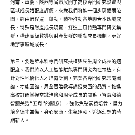
河南、重慶、陜西等省市展開了高校專門研究設置與
區域成長婚配度評價，來歲我們將進一個步驟擴展范
圍。經由過程這一舉動，積極推動各地聯合本區域成
長，特殊是財產成長現實，打造上風特點專門研究集
群，構建高級教導與財產集群的聯動成長機制，更好
地辦事區域成長。
第三，要進步本科專門研究扶植與先生周全成長的適
配度。我們將以人工智能賦能專門研究內在扶植，有
針對性地優化人才培育計劃，完美各專門研究常識圖
譜、才能圖譜，周全晉陞教導講授東西的品質。推進
高校訂確掌握常識進修和周全成長的關系（智育和德
智體美勞“五育”的關系），強化焦點素養培養，盡力
培育德才兼備、身心安康、生氣蓬勃、追逐幻想的時
期新人。