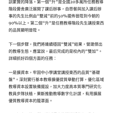
訓累贅的降落。第一個“升”是全國20多萬所任務教導
階段黌舍廣泛展開了課后辦事，自愿餐與加入課后辦
事的先生比例由“雙減”前的50%擺佈晉陞到今朝的
90%以上。第二個“升”是任務教導階段先生講授東西
的品質顯明晉陞。
下一個步驟，我們將連續穩固“雙減”結果，營建傑出
的教導生態。應當說，最后完成的是校內的“雙加”。
詳細抓好四個方面的任務：
一是擴資本，牢固中小學講堂講授東西的品質“基礎
盤”。深刻實行基本教導擴優提質舉動打算，優化區域
教導資本設置裝備擺設，加大力度高本質專門研究化
教員步隊扶植，果斷推動教導數字化計謀，有用擴展
優質教導資本的籠罩面。