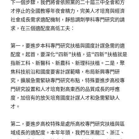
下一個步驟，我們將會依照黨的二十屆三中全會和方
才停止的全國教導年夜會精力，完美人才培育與經濟
社會成長需求適配機制，靜態調劑學科專門研究的請
求，在三個適配度高低工夫：
第一，要進步本科專門研究扶植與國度計謀急需的適
配度。起首，要深化“四新”扶植，這“四新”扶植就是
指新工科、新醫科、新農科、新理科扶植。二是，聚
焦科技前沿和國度要害計謀範疇，布局新興專門研
究，擴展急需緊缺專門研究布點，特殊要進步高校專
門研究設置和人才培育對高東西的品質成長的呼應
度，加倍有的放矢培育國度計謀人才和急需緊缺人
才。
第二，要進步高校特殊是處所高校專門研究扶植與區
域成長的適配度。本年年頭，我們在黑龍江、浙江、