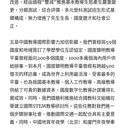
改造，經由過程“雙減”推進基本教導生態產生嚴重變
更，分類測試、綜合評價、多元登科測試招生形式基
礎構成，無力增進了先生生長、國度選才和社會公
正。
五是中國教導國際影響力加倍彰顯。我們曾經與59個
國度和地域簽訂了學歷學位互認協定，國度聰明教導
平臺曾經面向200多個國度、1000多萬個海內用戶供
給辦事。到本月，國度聰明教導平臺曾經有跨越500
億次的拜訪量，成為世界上利用最活潑、受害最多的
平臺，也為我國基本教導、個人工作教導、高級教導
供給了可貴的數據資本，國度數字化教導計謀獲得扎
實成效。同時，我們還勝利推進結合國教科文組織在
華建立國際STEM教導研討所。這些任務對我們進一
個步驟辦事社會、推動國際交通一起配合具有主要意
義。同時，中國地質年夜學（北京）和廈門年夜學牽