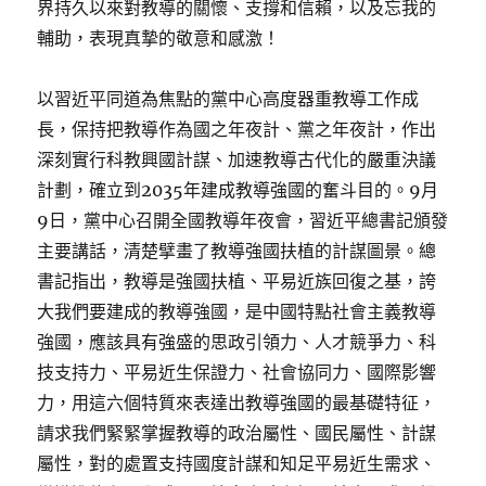
界持久以來對教導的關懷、支撐和信賴，以及忘我的
輔助，表現真摯的敬意和感激！
以習近平同道為焦點的黨中心高度器重教導工作成
長，保持把教導作為國之年夜計、黨之年夜計，作出
深刻實行科教興國計謀、加速教導古代化的嚴重決議
計劃，確立到2035年建成教導強國的奮斗目的。9月
9日，黨中心召開全國教導年夜會，習近平總書記頒發
主要講話，清楚擘畫了教導強國扶植的計謀圖景。總
書記指出，教導是強國扶植、平易近族回復之基，誇
大我們要建成的教導強國，是中國特點社會主義教導
強國，應該具有強盛的思政引領力、人才競爭力、科
技支持力、平易近生保證力、社會協同力、國際影響
力，用這六個特質來表達出教導強國的最基礎特征，
請求我們緊緊掌握教導的政治屬性、國民屬性、計謀
屬性，對的處置支持國度計謀和知足平易近生需求、