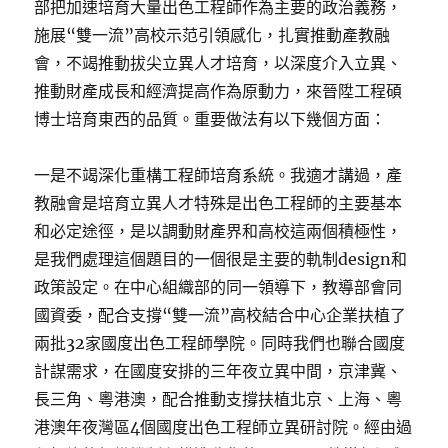
部把加速培育大量出色工程師作為主要的政治義務，
施展“雙一流”高校示范引領感化，扎實推動產教融
會，不竭推動拔尖立異人才培育，以深度介入立異、
推動財產成長和經濟提高作為原動力，來晉陞工程碩
博士培育東西的品質。重要做法有以下幾個方面：
一是不竭深化重構工程師培育系統。我適才講過，產
教融會是培育立異人才特殊是出色工程師的主要基本
和必定途徑，是以調動財產界和高校這兩個積極性，
是我們處理這個題目的一個很是主要的軌制design和
政策設定。在中心組織部的同一領導下，教導部會同
國資委，配合支撐“雙一流”高校結合中心企業扶植了
兩批32家國度出色工程師學院。同時我們也聯合國度
計謀需求，在國度安排的三年夜立異中間，京津冀、
長三角、粵港澳，配合推動支撐扶植北京、上海、粵
港澳年夜灣區4個國度出色工程師立異研討院。經由過