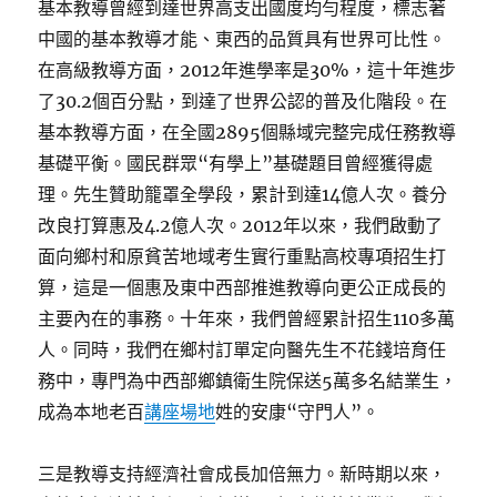
基本教導曾經到達世界高支出國度均勻程度，標志著
中國的基本教導才能、東西的品質具有世界可比性。
在高級教導方面，2012年進學率是30%，這十年進步
了30.2個百分點，到達了世界公認的普及化階段。在
基本教導方面，在全國2895個縣域完整完成任務教導
基礎平衡。國民群眾“有學上”基礎題目曾經獲得處
理。先生贊助籠罩全學段，累計到達14億人次。養分
改良打算惠及4.2億人次。2012年以來，我們啟動了
面向鄉村和原貧苦地域考生實行重點高校專項招生打
算，這是一個惠及東中西部推進教導向更公正成長的
主要內在的事務。十年來，我們曾經累計招生110多萬
人。同時，我們在鄉村訂單定向醫先生不花錢培育任
務中，專門為中西部鄉鎮衛生院保送5萬多名結業生，
成為本地老百
講座場地
姓的安康“守門人”。
三是教導支持經濟社會成長加倍無力。新時期以來，