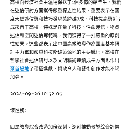
高校向經濟社會主疆場保送了1個多億的結業生。我們
在迷信研討方面獲得嚴重標志性結果，重要表示在國
度天然迷信獎和技巧發現獎跨越7成、科技提高獎近5
成來自于高校，特殊是在量子科技、性命迷信、物資
迷信和空間迷信等範疇，我們獲得了一批嚴重的原創
性結果。這些都表示出中國高級教導作為國度基本研
討主力軍和嚴重科技衝破策源地的主要感化。高校在
哲學社會迷信研討以及文明藝術連續成長方面也作出
聚首場地
了積極進獻，資政育人和藝術創作才能不竭
加強。
2024-09-26 10:52:05
懷進鵬:
四是教導綜合改造加倍深刻。深刻推動教導綜合評價