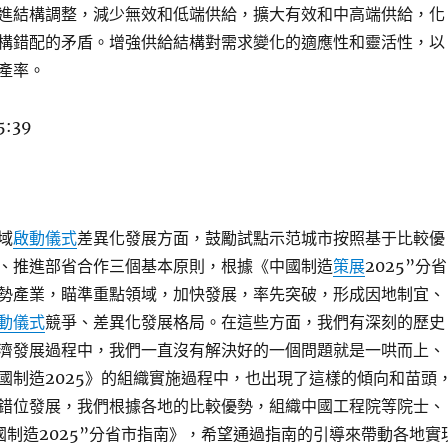
進結構調整，減少無效和低端供給，擴大有效和中高端供給，化
構錯配的矛盾。增強供給結構對需求變化的適應性和靈活性，以
產率。
5:39
域
啟動儀式
差異化發展方面，鼓勵試點示范城市按照基于比較優
、推進部省合作三個基本原則，根據《中國制造
策展
2025”分省
勢產業，瞄準重點領域，加快發展，率先突破，形成因地制宜、
動儀式
競爭、差異化發展格局。在這些方面，我們有深刻的歷史
濟發展過程中，我們一直沒有解決好的一個問題就是一哄而上、
國制造2025》的組織實施過程中，也出現了這樣的傾向和苗頭
錯位發展，我們根據各地的比較優勢，組織中國工程院等院士、
國制造2025”分省市指南》，希望通過指南的引導來帶動各地實