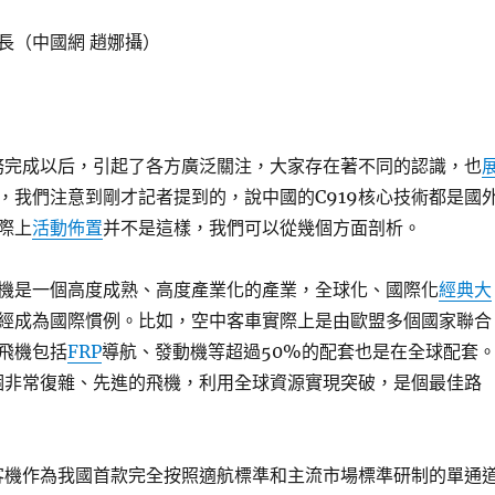
長（中國網 趙娜攝）
任務完成以后，引起了各方廣泛關注，大家存在著不同的認識，也
，我們注意到剛才記者提到的，說中國的C919核心技術都是國
際上
活動佈置
并不是這樣，我們可以從幾個方面剖析。
機是一個高度成熟、高度產業化的產業，全球化、國際化
經典大
經成為國際慣例。比如，空中客車實際上是由歐盟多個國家聯合
飛機包括
FRP
導航、發動機等超過50%的配套也是在全球配套
一個非常復雜、先進的飛機，利用全球資源實現突破，是個最佳路
型客機作為我國首款完全按照適航標準和主流市場標準研制的單通