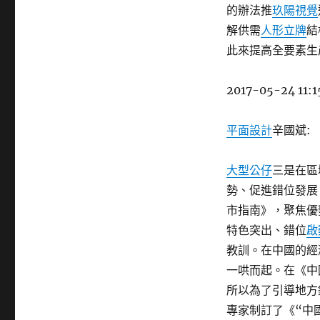
的辦法推
玖陽視覺
解供需
人形立牌
結
此來提高全要素生
2017-05-24 11:1
平面設計
辛國斌:
大型公仔
三是在區
勢、促進錯位發展
市指南》，聚焦優
特色突出、錯位
啟
教訓。在中國的經
一哄而起。在《中
所以為了引導地方
專家制訂了《“中