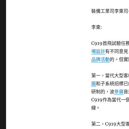
裝備工業司李東司
李東:
C919首飛試驗
場設計
有不同意見
品牌活動
的。但實
第一，當代大型客
圖
和子系統招標已
研制的，波
參展
音
C919作為當代
線。
第二，C919大