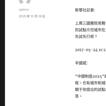
作
admin
新華社記者:
者
發
2025 年 10 月 18 日
佈
上周三國務院常務
日
的試點示范城市在
期:
先試先行呢？
2017-05-24 11:1
辛國斌:
“中國制造202
程，也有城市和城
關于你提出的試點
答。