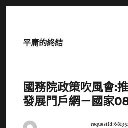
平庸的終結
國務院政策吹風會:推
發展門戶網－國家0
requestId:68f35