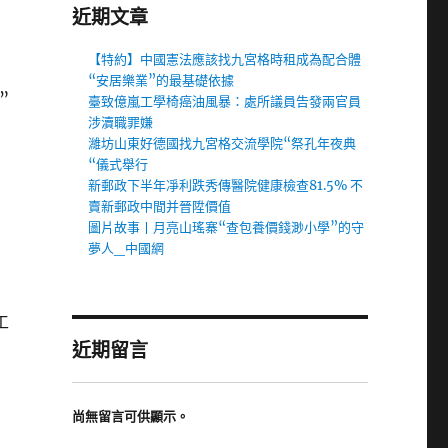
近期文章
【特約】中國憲法應該找九宮格時租成為配合體
“安居樂業”的最基礎依據
”
臺致億嵐工學椅癌油風暴：處所議員告發兩官員
涉瀆職罪嫌
濰坊山東好德國找九宮格交流學院“祭孔年夜典
“儀式舉行
新郵政下半年凈利跌秀傳醫院健康檢查81.5% 不
賣新郵政中間并晉陞價值
圖片故事丨月亮山瑤寨“查包養價錢渺小學”的守
夢人_中國網
工
近期留言
尚無留言可供顯示。