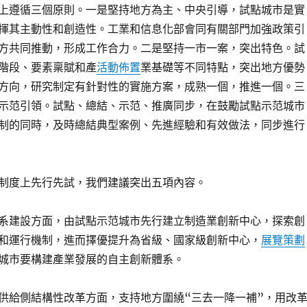
上遵循三個原則。一是堅持地方為主、中央引導，試點城市是實
揮其主動性和創造性。工業和信息化部會同有關部門加強政策引
方共同推動，形成工作合力。二是堅持一市一案，突出特色。試
階段、要素稟賦和產
活動佈置
業基礎等不同特點，突出地方優勢
方向，研究制定有針對性的實施方案，成熟一個，推進一個。三
示范引領。試點、總結、示范、推廣同步，在鼓勵試點示范城市
制的同時，及時總結典型案例、先進經驗和有效做法，同步進行
制度上先行先試，我們建議突出五項內容。
系建設方面，由試點示范城市先行建立制造業創新中心，探索創
和運行機制，進而擇優提升為省級、國家級創新中心，
展覽策劃
城市要構建產業發展的自主創新體系。
供給側結構性改革方面，支持地方圍繞“三去一降一補”，用改