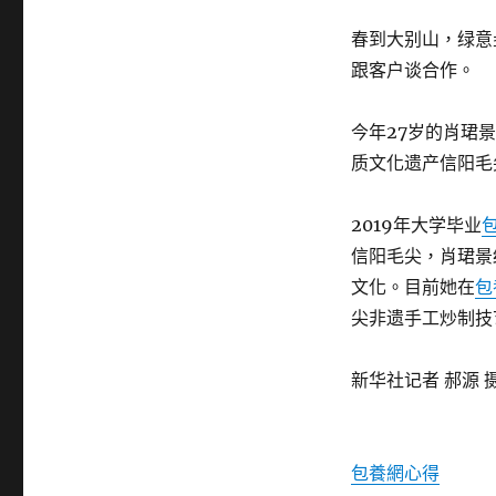
春到大别山，绿意
跟客户谈合作。
今年27岁的肖珺
质文化遗产信阳毛
2019年大学毕业
信阳毛尖，肖珺景
文化。目前她在
包
尖非遗手工炒制技
新华社记者 郝源 
包養網心得