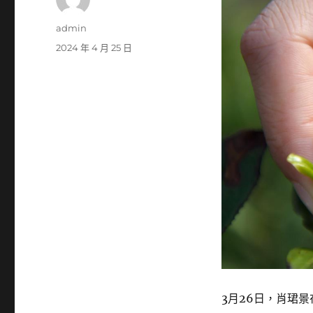
作
admin
者
發
2024 年 4 月 25 日
佈
日
期:
3月26日，肖珺