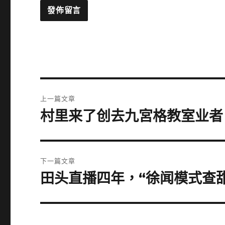
文
上一篇文章
章
村里来了创去九宮格教室业者
上
一
導
篇
覽
文
下一篇文章
章:
田头直播四年，“徐闻模式查
下
一
篇
文