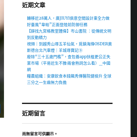
近期文章
轉移近28萬人，廣JIUYI俱意空間設計東全力做
好臺風“韋帕”正面登陸前防御任務
【薛找九宮格教室體偉】岑山書院 ：從傳統文明
到反動精力
視頻｜到越秀山尋五羊仙氣，覓鎮海烽OSDER奧
斯德台北汽車煙｜羊城尋寶記⑨
廢除“三十五歲門檻”，查包養app扶植更公正失
業市場（平易近生不雅·兩會熱詞怎么看）_中國
網
糧農組織：安康飲食本錢飆秀傳醫院健檢升 全球
三分之一生齒無力負擔
近期留言
尚無留言可供顯示。