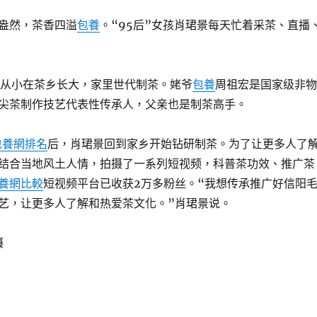
盎然，茶香四溢
包養
。“95后”女孩肖珺景每天忙着采茶、直播
景从小在茶乡长大，家里世代制茶。姥爷
包養
周祖宏是国家级非物
尖茶制作技艺代表性传承人，父亲也是制茶高手。
包養網排名
后，肖珺景回到家乡开始钻研制茶。为了让更多人了
结合当地风土人情，拍摄了一系列短视频，科普茶功效、推广茶
養網比較
短视频平台已收获2万多粉丝。“我想传承推广好信阳
艺，让更多人了解和热爱茶文化。”肖珺景说。
摄