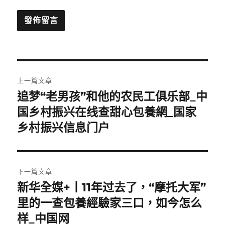
文
上一篇文章
章
追梦“老男孩”和他的农民工俱乐部_中
上
一
国乡村振兴在线查甜心包養網_国家
導
篇
乡村振兴信息门户
覽
文
章:
下一篇文章
新华全媒+丨11年过去了，“摩托大军”
下
一
里的一查包養經驗家三口，如今怎么
篇
样_中国网