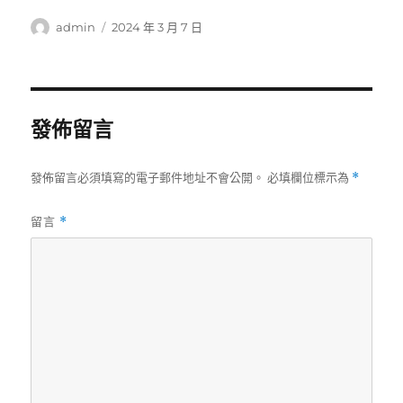
作
發
admin
2024 年 3 月 7 日
者
佈
日
期:
發佈留言
發佈留言必須填寫的電子郵件地址不會公開。
必填欄位標示為
*
留言
*