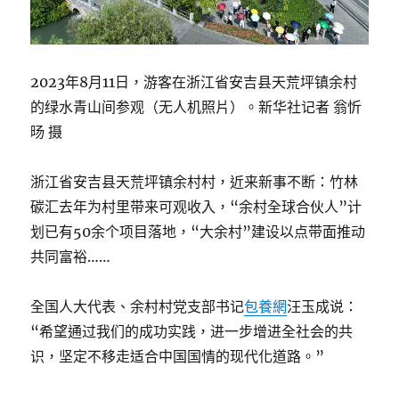
2023年8月11日，游客在浙江省安吉县天荒坪镇余村
的绿水青山间参观（无人机照片）。新华社记者 翁忻
旸 摄
浙江省安吉县天荒坪镇余村村，近来新事不断：竹林
碳汇去年为村里带来可观收入，“余村全球合伙人”计
划已有50余个项目落地，“大余村”建设以点带面推动
共同富裕……
全国人大代表、余村村党支部书记
包養網
汪玉成说：
“希望通过我们的成功实践，进一步增进全社会的共
识，坚定不移走适合中国国情的现代化道路。”