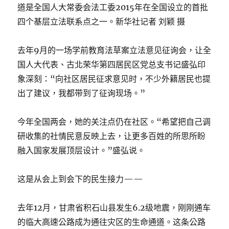
道是全国人大常委会法工委2015年在全国设立的首批
四个基层立法联系点之一。新华社记者 刘颖 摄
去年9月的一场学前教育法草案立法意见征询会，让全
国人大代表、古北荣华第四居民区党总支书记盛弘印
象深刻：“向社区居民征求意见时，不少外籍居民也提
出了建议，我都带到了征询现场。”
今年全国两会，她的关注点仍在社区。“希望把自己调
研收集的社情民意反映上去，让更多百姓的所思所盼
融入国家发展顶层设计。”盛弘说。
这是从会上到会下的民生接力——
去年12月，甘肃省积石山县发生6.2级地震，刚刚通车
的临大高速公路成为通往灾区的生命通道。这条公路