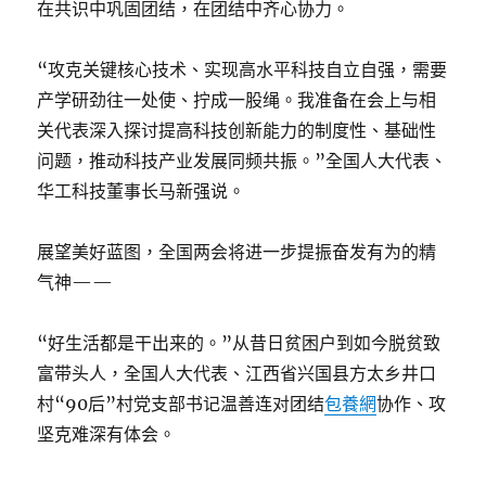
在共识中巩固团结，在团结中齐心协力。
“攻克关键核心技术、实现高水平科技自立自强，需要
产学研劲往一处使、拧成一股绳。我准备在会上与相
关代表深入探讨提高科技创新能力的制度性、基础性
问题，推动科技产业发展同频共振。”全国人大代表、
华工科技董事长马新强说。
展望美好蓝图，全国两会将进一步提振奋发有为的精
气神——
“好生活都是干出来的。”从昔日贫困户到如今脱贫致
富带头人，全国人大代表、江西省兴国县方太乡井口
村“90后”村党支部书记温善连对团结
包養網
协作、攻
坚克难深有体会。