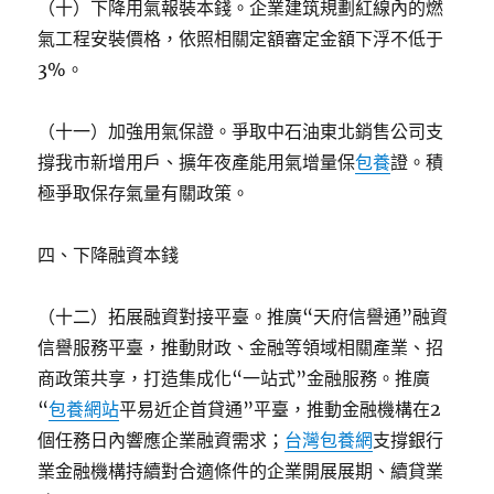
（十）下降用氣報裝本錢。企業建筑規劃紅線內的燃
氣工程安裝價格，依照相關定額審定金額下浮不低于
3%。
（十一）加強用氣保證。爭取中石油東北銷售公司支
撐我市新增用戶、擴年夜產能用氣增量保
包養
證。積
極爭取保存氣量有關政策。
四、下降融資本錢
（十二）拓展融資對接平臺。推廣“天府信譽通”融資
信譽服務平臺，推動財政、金融等領域相關產業、招
商政策共享，打造集成化“一站式”金融服務。推廣
“
包養網站
平易近企首貸通”平臺，推動金融機構在2
個任務日內響應企業融資需求；
台灣包養網
支撐銀行
業金融機構持續對合適條件的企業開展展期、續貸業