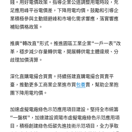
錢。用好電價政策。指導企業公道調整用電時段，充
足應用峰平谷電價差，下降用電均價。鼓勵和引導企
業積極參與主動錯避峰和市場化需求響應，落實響應
補貼價格政策。
推廣“轉改直”形式。推進園區工業企業“一戶一表”改
革，穩步減少存量轉供電，開展轉供電主體違規、分
歧理加價清算。
深化直購電撮合買賣。持續搭建直購電撮合買賣平
臺，推動更多工商業企業進市買
包養
賣，幫助企業抱
團下降用電均價。
加速虛擬電廠綠色示范應用項目建設。堅持全市統籌
“一盤棋”，加速建設資陽市虛擬電廠綠色示范應用項
目，積極創建綠色低碳先進技術示范項目，全力爭取