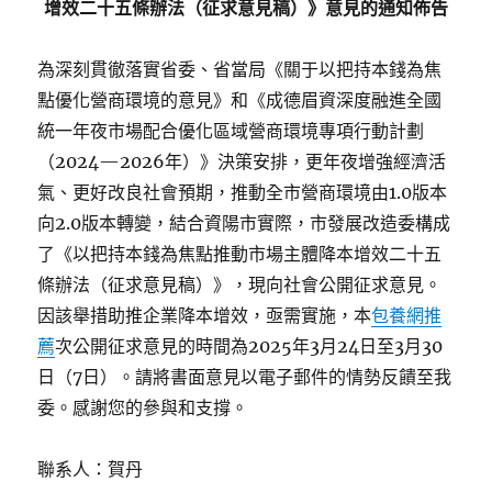
增效二十五條辦法（征求意見稿）》意見的通知佈告
為深刻貫徹落實省委、省當局《關于以把持本錢為焦
點優化營商環境的意見》和《成德眉資深度融進全國
統一年夜市場配合優化區域營商環境專項行動計劃
（2024—2026年）》決策安排，更年夜增強經濟活
氣、更好改良社會預期，推動全市營商環境由1.0版本
向2.0版本轉變，結合資陽市實際，市發展改造委構成
了《以把持本錢為焦點推動市場主體降本增效二十五
條辦法（征求意見稿）》，現向社會公開征求意見。
因該舉措助推企業降本增效，亟需實施，本
包養網推
薦
次公開征求意見的時間為2025年3月24日至3月30
日（7日）。請將書面意見以電子郵件的情勢反饋至我
委。感謝您的參與和支撐。
聯系人：賀丹