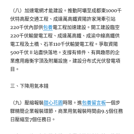
（八）加速電網才能建設。推動阿壩至成都東1000千
伏特高壓交通工程、成達萬高鐵資陽許家灣牽引站
220千伏內部供
包養
電工程加速建設。開工建設臨空
220千伏輸變電工程、成達萬高鐵、成渝中線高鐵供
電工程及土橋、石羊110千伏輸變電工程。爭取資陽
500千伏Ⅱ站盡快落地。支撐有條件、有興趣愿的企
業應用廠衡宇頂及附屬設施，建設分布式光伏發電項
目。
三、下降用氣本錢
（九）壓縮報裝
甜心花園
時限。進
包養留言板
一個步
驟精簡企業報裝環節，商業用氣報裝時間由9.5個任務
日壓縮至7個任務日。