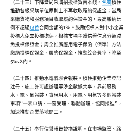
（二十三）下降當局采購招投標買賣本錢。
包養
積極
推動各級采購單位原則上不再收取履約保證金；當局
采購貨物和服務項目收取履約保證金的，最高繳納比
例不超過
包養
合同金額的1%。鼓勵招標人對中小企業
投標人免去投標擔保，根據市場主體信譽信息分類減
免投標保證金；周全推廣應用電子保函（保單）方法
繳納投標保證金、履約保證金，推動綜合費率下降至
5‰以內。
（二十四）推動水電氣聯合報裝。積極推動企業登記
注冊、施工許可證辦理等涉企數據共享，靠前服務
水、電、氣報裝，實現用水、用電、用氣等多個報裝
事項“一表申請、一窗受理、聯動辦理、協同接進”，
加速推動企業落地開工。
（二十五）奉行信譽報告替換證明。在市場監管、路