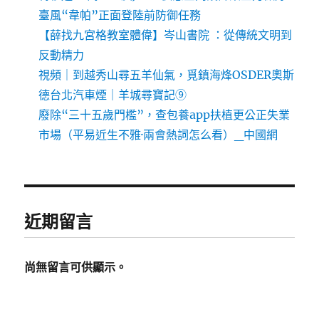
臺風“韋帕”正面登陸前防御任務
【薛找九宮格教室體偉】岑山書院 ：從傳統文明到
反動精力
視頻｜到越秀山尋五羊仙氣，覓鎮海烽OSDER奧斯
德台北汽車煙｜羊城尋寶記⑨
廢除“三十五歲門檻”，查包養app扶植更公正失業
市場（平易近生不雅·兩會熱詞怎么看）_中國網
近期留言
尚無留言可供顯示。