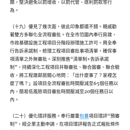
題，堅決避免以罰增收、以罰代管、逐利罰款等行
為。
（十九）優見了幾次面，彼此印象都還不錯。親戚勸
著雙方多聯化全流程審批。在全市范圍內奉行房建、
市政基礎設施工程項目分階段辦理施工許可。周全奉
行告訴承諾制，梳理工程項目審批事項清單，確保事
項清單之外無審批。深刻推進“清單制+告訴承諾
制”，持續深化工程項目并聯審批、聯合圖審、聯合驗
收，將工程建鄰居關心地問：「出什麼事了？家裡怎
麼了嗎？」設項目全流程審批時間壓減至65個任務以
內，簡易低風險項目審批時間壓減至20個任務日以
內。
（二十）優化環評服務。奉行嚴重
包養
項目環評“預審
制”，經企業主動申請，在項目環評報告正式報批條件