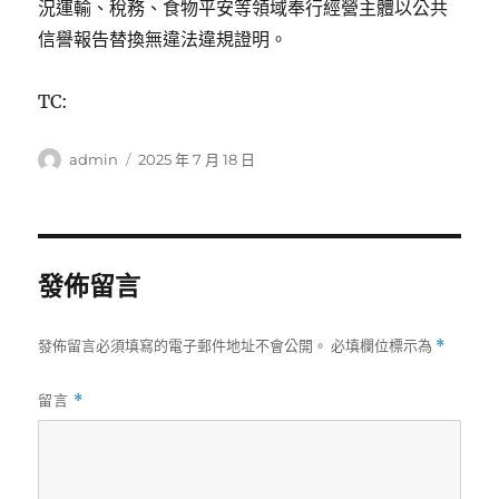
況運輸、稅務、食物平安等領域奉行經營主體以公共
信譽報告替換無違法違規證明。
TC:
作
發
admin
2025 年 7 月 18 日
者
佈
日
期:
發佈留言
發佈留言必須填寫的電子郵件地址不會公開。
必填欄位標示為
*
留言
*