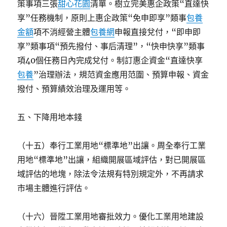
策事項三張
甜心花園
清單。樹立完美惠企政策“直達快
享”任務機制，原則上惠企政策“免申即享”類事
包養
金額
項不消經營主體
包養網
申報直接兌付，“即申即
享”類事項“預先撥付、事后清理”，“快申快享”類事
項40個任務日內完成兌付。制訂惠企資金“直達快享
包養
”治理辦法，規范資金應用范圍、預算申報、資金
撥付、預算績效治理及運用等。
五、下降用地本錢
（十五）奉行工業用地“標準地”出讓。周全奉行工業
用地“標準地”出讓，組織開展區域評估，對已開展區
域評估的地塊，除法令法規有特別規定外，不再請求
市場主體進行評估。
（十六）晉陞工業用地審批效力。優化工業用地建設