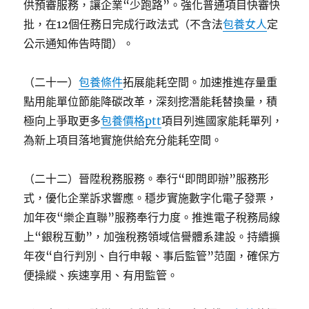
供預審服務，讓企業“少跑路”。強化普通項目快審快
批，在12個任務日完成行政法式（不含法
包養女人
定
公示通知佈告時間）。
（二十一）
包養條件
拓展能耗空間。加速推進存量重
點用能單位節能降碳改革，深刻挖潛能耗替換量，積
極向上爭取更多
包養價格ptt
項目列進國家能耗單列，
為新上項目落地實施供給充分能耗空間。
（二十二）晉陞稅務服務。奉行“即問即辦”服務形
式，優化企業訴求響應。穩步實施數字化電子發票，
加年夜“樂企直聯”服務奉行力度。推進電子稅務局線
上“銀稅互動”，加強稅務領域信譽體系建設。持續擴
年夜“自行判別、自行申報、事后監管”范圍，確保方
便操縱、疾速享用、有用監管。