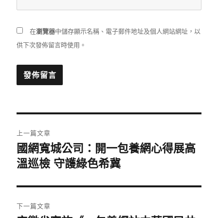
在
瀏覽器
中儲存顯示名稱、電子郵件地址及個人網站網址，以
供下次發佈留言時使用。
文
上一篇文章
章
國網寬城公司：開一包養網心得展高
上
一
溫巡檢 守護綠色希冀
導
篇
覽
文
章:
下一篇文章