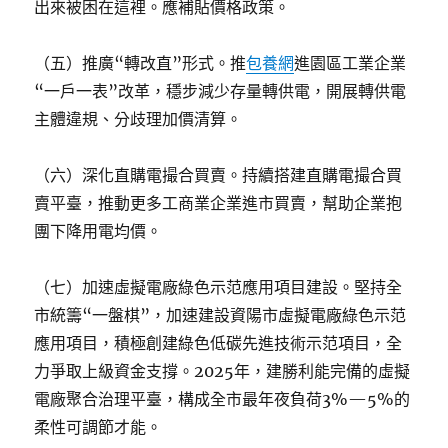
出來被困在這裡。應補貼價格政策。
（五）推廣“轉改直”形式。推
包養網
進園區工業企業
“一戶一表”改革，穩步減少存量轉供電，開展轉供電
主體違規、分歧理加價清算。
（六）深化直購電撮合買賣。持續搭建直購電撮合買
賣平臺，推動更多工商業企業進市買賣，幫助企業抱
團下降用電均價。
（七）加速虛擬電廠綠色示范應用項目建設。堅持全
市統籌“一盤棋”，加速建設資陽市虛擬電廠綠色示范
應用項目，積極創建綠色低碳先進技術示范項目，全
力爭取上級資金支撐。2025年，建勝利能完備的虛擬
電廠聚合治理平臺，構成全市最年夜負荷3%—5%的
柔性可調節才能。