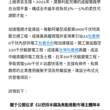
上級資金支撐。2025年，建勝利能完備的虛擬電廠聚
合治理平臺，構成全市最年夜負荷3%—5%的柔性可
調節才能。
加速電網才能建設。推動阿壩至成都東1000千伏特高
壓交通工程、成達萬高鐵資陽許家灣牽引站22
包養網
0千伏內部供電工
包養合約
程加速建設。開工建設臨空
220千伏輸變電工程、成達萬
台灣包養網
高鐵、成渝
中線高鐵供電工程及土橋、石羊110千伏輸變電工程。
爭取資陽500千伏Ⅱ站盡快落地。支撐有條件、有興
趣愿的企業應用廠衡宇頂及附屬設施，建設分布式光
伏發電項目。
詳情如下：
關于公開征求《以把持本錢為焦點推動市場主體降本