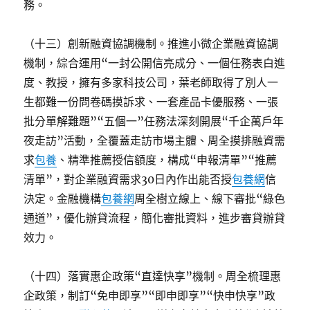
務。
（十三）創新融資協調機制。推進小微企業融資協調
機制，綜合運用“一封公開信亮成分、一個任務表白進
度、教授，擁有多家科技公司，葉老師取得了別人一
生都難一份問卷碼摸訴求、一套產品卡優服務、一張
批分單解難題”“五個一”任務法深刻開展“千企萬戶年
夜走訪”活動，全覆蓋走訪市場主體、周全摸排融資需
求
包養
、精準推薦授信額度，構成“申報清單”“推薦
清單”，對企業融資需求30日內作出能否授
包養網
信
決定。金融機構
包養網
周全樹立線上、線下審批“綠色
通道”，優化辦貸流程，簡化審批資料，進步審貸辦貸
效力。
（十四）落實惠企政策“直達快享”機制。周全梳理惠
企政策，制訂“免申即享”“即申即享”“快申快享”政