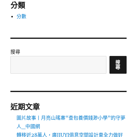
分類
分數
搜尋
搜
尋
近期文章
圖片故事丨月亮山瑤寨“查包養價錢渺小學”的守夢
人_中國網
轉移近28萬人，廣JIUYI俱意空間設計東全力做好