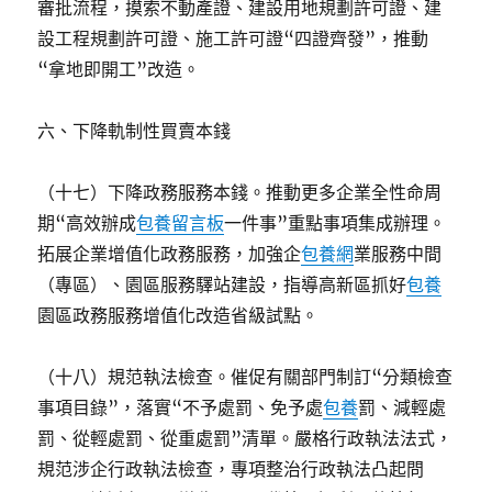
審批流程，摸索不動產證、建設用地規劃許可證、建
設工程規劃許可證、施工許可證“四證齊發”，推動
“拿地即開工”改造。
六、下降軌制性買賣本錢
（十七）下降政務服務本錢。推動更多企業全性命周
期“高效辦成
包養留言板
一件事”重點事項集成辦理。
拓展企業增值化政務服務，加強企
包養網
業服務中間
（專區）、園區服務驛站建設，指導高新區抓好
包養
園區政務服務增值化改造省級試點。
（十八）規范執法檢查。催促有關部門制訂“分類檢查
事項目錄”，落實“不予處罰、免予處
包養
罰、減輕處
罰、從輕處罰、從重處罰”清單。嚴格行政執法法式，
規范涉企行政執法檢查，專項整治行政執法凸起問