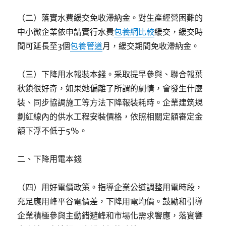
（二）落實水費緩交免收滯納金。對生產經營困難的
中小微企業依申請實行水費
包養網比較
緩交，緩交時
間可延長至3個
包養管道
月，緩交期間免收滯納金。
（三）下降用水報裝本錢。采取提早參與、聯合報葉
秋鎖很好奇，如果她偏離了所謂的劇情，會發生什麼
裝、同步協調施工等方法下降報裝耗時。企業建筑規
劃紅線內的供水工程安裝價格，依照相關定額審定金
額下浮不低于5%。
二、下降用電本錢
（四）用好電價政策。指導企業公道調整用電時段，
充足應用峰平谷電價差，下降用電均價。鼓勵和引導
企業積極參與主動錯避峰和市場化需求響應，落實響