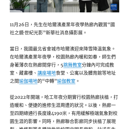
11月26日，先生在哈爾濱產業年夜學熱廊內觀賞“國
社之鏡·世紀光影”新華社消息攝影展。
當日，我國最北省會城市哈爾濱迎來降雪降溫氣象。
在哈爾濱產業年夜學，校園熱廊內暖和如春，師生們
身著薄衣在熱廊間穿行，5
跳舞教室
分鐘內可完成教
室、藏書樓、
講座場地
食堂、公寓以及體育館等地址
之間
瑜伽場地
的“中轉”
瑜伽教室
。
從2022年開端，哈工年夜分期實行校園熱廊扶植，打
造暖和、便捷的進修生涯周遭的狀況。以後，熱廊一
至四期總通行長度達4190米，有用緩解極端氣象對校
園生涯的影響。同時，熱廊聯合影廊同步扶植了展現