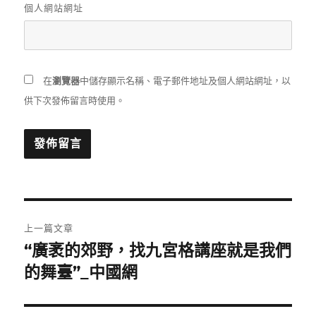
個人網站網址
在
瀏覽器
中儲存顯示名稱、電子郵件地址及個人網站網址，以
供下次發佈留言時使用。
文
上一篇文章
章
“廣袤的郊野，找九宮格講座就是我們
上
一
的舞臺”_中國網
導
篇
覽
文