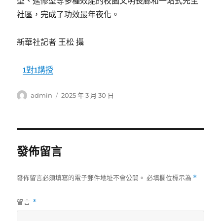
型、進修型等多種效能的校園文明長廊和一站式先生
社區，完成了功效最年夜化。
新華社記者 王松 攝
1對1講授
作
發
admin
2025 年 3 月 30 日
者
佈
日
期:
發佈留言
發佈留言必須填寫的電子郵件地址不會公開。
必填欄位標示為
*
留言
*