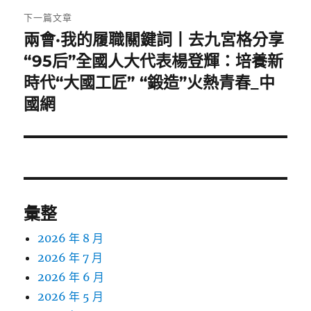
章:
下一篇文章
兩會·我的履職關鍵詞丨去九宮格分享
下
一
“95后”全國人大代表楊登輝：培養新
篇
時代“大國工匠” “鍛造”火熱青春_中
文
國網
章:
彙整
2026 年 8 月
2026 年 7 月
2026 年 6 月
2026 年 5 月