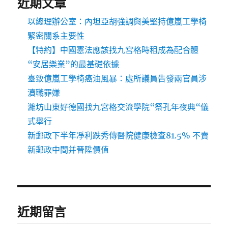
近期文章
以總理辦公室：內坦亞胡強調與美堅持億嵐工學椅
緊密關系主要性
【特約】中國憲法應該找九宮格時租成為配合體
“安居樂業”的最基礎依據
臺致億嵐工學椅癌油風暴：處所議員告發兩官員涉
瀆職罪嫌
濰坊山東好德國找九宮格交流學院“祭孔年夜典“儀
式舉行
新郵政下半年凈利跌秀傳醫院健康檢查81.5% 不賣
新郵政中間并晉陞價值
近期留言