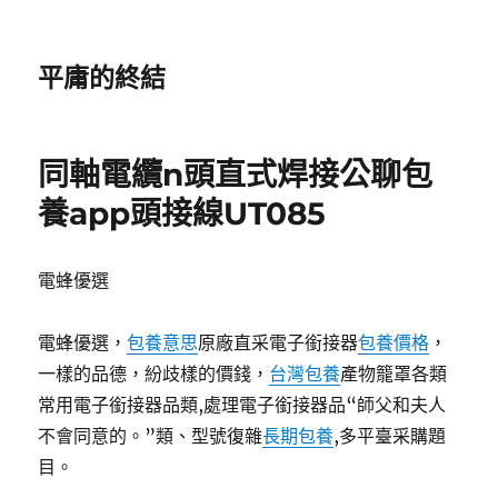
平庸的終結
同軸電纜n頭直式焊接公聊包
養app頭接線UT085
電蜂優選
電蜂優選，
包養意思
原廠直采電子銜接器
包養價格
，
一樣的品德，紛歧樣的價錢，
台灣包養
產物籠罩各類
常用電子銜接器品類,處理電子銜接器品“師父和夫人
不會同意的。”類、型號復雜
長期包養
,多平臺采購題
目。