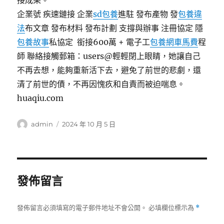
接成果。
企業號 疾速鏈接 企業
sd包養
進駐 發布產物 發
包養違
法
布文章 發布材料 發布計劃 支撐與辦事 注冊協定 隱
包養故事
私協定
銜接600萬 + 電子工
包養網車馬費
程
師 聯絡接觸郵箱：users@輕輕閉上眼睛，她讓自己
不再去想，能夠重新活下去，避免了前世的悲劇，還
清了前世的債，不再因愧疚和自責而被迫喘息。
huaqiu.com
作
發
admin
2024 年 10 月 5 日
者
佈
日
期:
發佈留言
發佈留言必須填寫的電子郵件地址不會公開。
必填欄位標示為
*