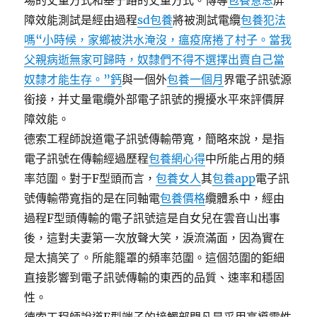
場的丈量方式和基于路的丈量方式。傳導
包養意思
屏
障效能測試是經由過程
sd包養
將被測試電纜
包養犯法
嗎“小時候，家鄉被洪水淹沒，瘟疫席捲了村子。當我
父親病逝無家可歸時，奴隸們不得不選擇出賣自己當
奴隸才能生存。”鈣
與一個外
包養一個月
界電子訊號源
銜接，并丈量電纜外部電子訊號的攪擾水平來評價屏
障效能。
德索工程師說道電子訊號傳輸帶寬，簡略來說，是指
電子訊號在傳輸經過歷程
包養網心得
中所能占用的頻
率范圍。對于F型頭而言，
包養女人
其
包養app
電子訊
號傳輸帶寬指的是在同軸電
包養價格
纜體系中，經由
過程F型頭傳輸的電子訊號這是自女兒在雲音山出事
後，這對夫妻第一次放聲大笑，淚流滿面，因為實在
是太搞笑了。所能籠罩的頻率范圍。這個范圍的鉅細
直接影響到電子訊號傳輸的東西的品質、速率和穩固
性。