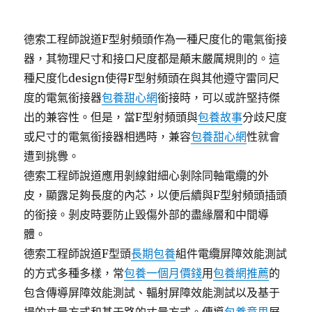
德索工程師說道F型射頻頭作為一種尺度化的電氣銜接
器，其物理尺寸和接口尺度都是顛末嚴厲規則的。這
種尺度化design使得F型射頻頭在與其他遵守雷同尺
度的電氣銜接器
包養甜心網
銜接時，可以或許堅持傑
出的兼容性。但是，當F型射頻頭與
包養故事
分歧尺度
或尺寸的電氣銜接器相遇時，兼容
包養甜心網
性就會
遭到挑釁。
德索工程師說道應用剝線鉗細心剝除同軸電纜的外
皮，顯露足夠長度的內芯，以便后續與F型射頻頭插頭
的銜接。剝皮時要防止毀傷外部的盡緣層和中間導
體。
德索工程師說道F型頭
長期包養
組件電纜屏障效能測試
的方式多種多樣，常
包養一個月價錢
用
包養網推薦
的
包含傳導屏障效能測試、輻射屏障效能測試以及基于