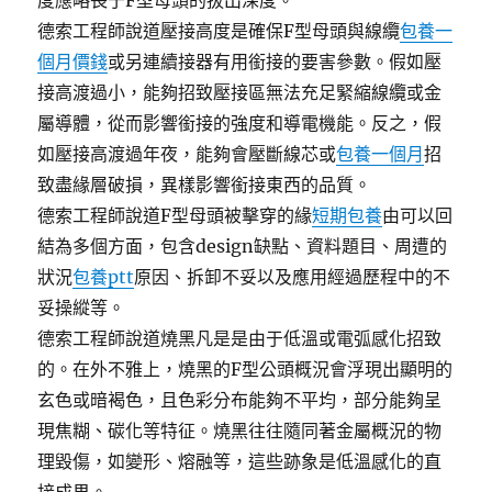
度應略長于F型母頭的拔出深度。
德索工程師說道壓接高度是確保F型母頭與線纜
包養一
個月價錢
或另連續接器有用銜接的要害參數。假如壓
接高渡過小，能夠招致壓接區無法充足緊縮線纜或金
屬導體，從而影響銜接的強度和導電機能。反之，假
如壓接高渡過年夜，能夠會壓斷線芯或
包養一個月
招
致盡緣層破損，異樣影響銜接東西的品質。
德索工程師說道F型母頭被擊穿的緣
短期包養
由可以回
結為多個方面，包含design缺點、資料題目、周遭的
狀況
包養ptt
原因、拆卸不妥以及應用經過歷程中的不
妥操縱等。
德索工程師說道燒黑凡是是由于低溫或電弧感化招致
的。在外不雅上，燒黑的F型公頭概況會浮現出顯明的
玄色或暗褐色，且色彩分布能夠不平均，部分能夠呈
現焦糊、碳化等特征。燒黑往往隨同著金屬概況的物
理毀傷，如變形、熔融等，這些跡象是低溫感化的直