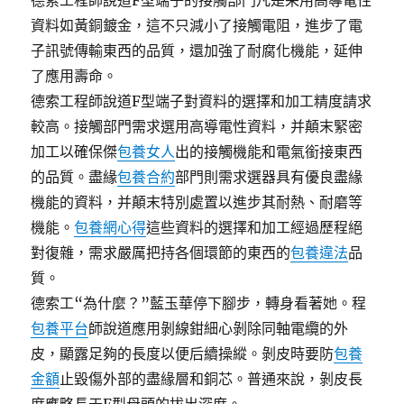
德索工程師說道F型端子的接觸部門凡是采用高導電性
資料如黃銅鍍金，這不只減小了接觸電阻，進步了電
子訊號傳輸東西的品質，還加強了耐腐化機能，延伸
了應用壽命。
德索工程師說道F型端子對資料的選擇和加工精度請求
較高。接觸部門需求選用高導電性資料，并顛末緊密
加工以確保傑
包養女人
出的接觸機能和電氣銜接東西
的品質。盡緣
包養合約
部門則需求選器具有優良盡緣
機能的資料，并顛末特別處置以進步其耐熱、耐磨等
機能。
包養網心得
這些資料的選擇和加工經過歷程絕
對復雜，需求嚴厲把持各個環節的東西的
包養違法
品
質。
德索工“為什麼？”藍玉華停下腳步，轉身看著她。程
包養平台
師說道應用剝線鉗細心剝除同軸電纜的外
皮，顯露足夠的長度以便后續操縱。剝皮時要防
包養
金額
止毀傷外部的盡緣層和銅芯。普通來說，剝皮長