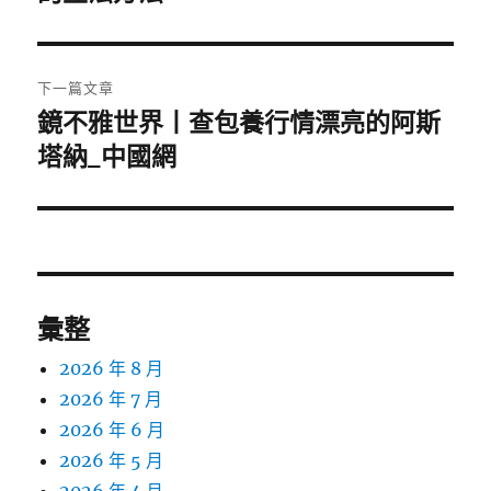
篇
覽
文
章:
下一篇文章
鏡不雅世界丨查包養行情漂亮的阿斯
下
一
塔納_中國網
篇
文
章:
彙整
2026 年 8 月
2026 年 7 月
2026 年 6 月
2026 年 5 月