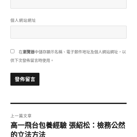
個人網站網址
在
瀏覽器
中儲存顯示名稱、電子郵件地址及個人網站網址，以
供下次發佈留言時使用。
文
上一篇文章
章
高一飛台包養經驗 張紹松：檢務公然
上
一
的立法方法
導