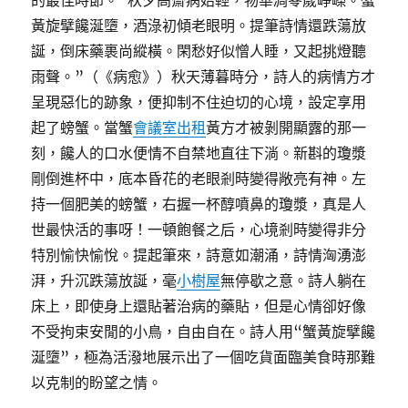
的最佳時節。“秋夕高齋病始輕，物華凋零歲崢嶸。蟹
黃旋擘饞涎墮，酒淥初傾老眼明。提筆詩情還跌蕩放
誕，倒床藥裹尚縱橫。閑愁好似憎人睡，又起挑燈聽
雨聲。”（《病愈》）秋天薄暮時分，詩人的病情方才
呈現惡化的跡象，便抑制不住迫切的心境，設定享用
起了螃蟹。當蟹
會議室出租
黃方才被剝開顯露的那一
刻，饞人的口水便情不自禁地直往下淌。新斟的瓊漿
剛倒進杯中，底本昏花的老眼剎時變得敞亮有神。左
持一個肥美的螃蟹，右握一杯醇噴鼻的瓊漿，真是人
世最快活的事呀！一頓飽餐之后，心境剎時變得非分
特別愉快愉悅。提起筆來，詩意如潮涌，詩情洶湧澎
湃，升沉跌蕩放誕，毫
小樹屋
無停歇之意。詩人躺在
床上，即使身上還貼著治病的藥貼，但是心情卻好像
不受拘束安閒的小鳥，自由自在。詩人用“蟹黃旋擘饞
涎墮”，極為活潑地展示出了一個吃貨面臨美食時那難
以克制的盼望之情。