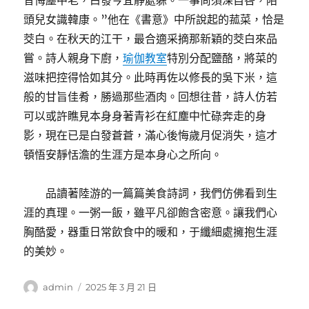
昔悔塵中老，白發今宜靜處躲。一事尚須深自咎，陌
頭兒女識韓康。”他在《書意》中所說起的菰菜，恰是
茭白。在秋天的江干，最合適采摘那新穎的茭白來品
嘗。詩人親身下廚，
瑜伽教室
特別分配鹽酪，將菜的
滋味把控得恰如其分。此時再佐以修長的吳下米，這
般的甘旨佳肴，勝過那些酒肉。回想往昔，詩人仿若
可以或許瞧見本身身著青衫在紅塵中忙碌奔走的身
影，現在已是白發蒼蒼，滿心後悔歲月促消失，這才
頓悟安靜恬澹的生涯方是本身心之所向。
品讀著陸游的一篇篇美食詩詞，我們仿佛看到生
涯的真理。一粥一飯，雖平凡卻飽含密意。讓我們心
胸酷愛，器重日常飲食中的暖和，于纖細處擁抱生涯
的美妙。
作
發
admin
2025 年 3 月 21 日
者
佈