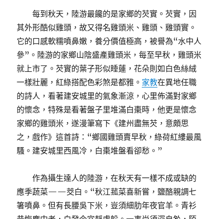
每到秋天，陸游最饞的是家鄉的芡實。芡實，因
其外形酷似雞頭，故又得名雞頭米、雞頭、雞頭實。
它的口感軟糯噴鼻嫩，養分價值極高，被譽為“水中人
參”。陸游的家鄉山陰盛產雞頭米，每至早秋，雞頭米
就上市了。芡實的葉子形似睡蓮，花朵則如白色絲絨
一樣壯麗，紅綠搭配色彩煞是都雅。
家教
在異地任職
的詩人，看著建安城里的氣象漸涼，心里佈滿對家鄉
的懷念，特殊是看著盤子里堆滿白棗時，他更是懷念
家鄉的雞頭米，遂漫筆寫下《建州盡無芡，意頗思
之，戲作》這首詩：“鄉國雞頭賣早秋，綠荷紅縷最風
騷。建安城里西風冷，白棗堆盤看卻愁。”
作為攝生達人的陸游，在秋天有一樣不成或缺的
應季蔬菜——茭白。“秋江菰菜喜新嘗，鹽酪親調七
箸噴鼻。但有長腰吳下米，豈須細肋年夜官羊。青衫