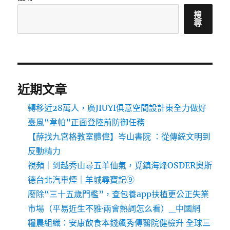
搜
尋
近期文章
轉移近28萬人，廣JIUYI俱意空間設計東全力做好
臺風“韋帕”正面登陸前防御任務
【薛找九宮格教室體偉】岑山書院 ：從傳統文明到
反動精力
視頻｜到越秀山尋五羊仙氣，覓鎮海烽OSDER奧斯
德台北汽車煙｜羊城尋寶記⑨
廢除“三十五歲門檻”，查包養app扶植更公正失業
市場（平易近生不雅·兩會熱詞怎么看）_中國網
糧農組織：安康飲食本錢飆秀傳醫院健檢升 全球三