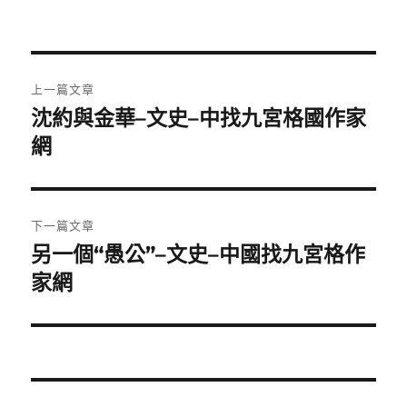
文
上一篇文章
章
沈約與金華–文史–中找九宮格國作家
上
一
網
導
篇
覽
文
章:
下一篇文章
另一個“愚公”–文史–中國找九宮格作
下
一
家網
篇
文
章: