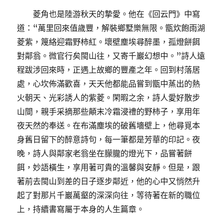
菱角也是陸游秋天的摯愛。他在《回云門》中寫
道：“萬里回來值歲豐，解裝鄉墅樂無限。甑炊飽雨湖
菱紫，篾絡迎霜野柿紅。壞壁塵埃尋醉墨，孤燈餅餌
對鄰翁。微官行矣閩山往，又寄千巖幻想中。”詩人遠
程跋涉回來時，正遇上故鄉的豐產之年。回到村落居
處，心坎佈滿歡喜，天天他都能品嘗到甑中蒸出的熱
火朝天、光彩誘人的紫菱。閑暇之余，詩人愛好散步
山間，親手采摘那些顛末冷霜浸禮的野柿子，享用年
夜天然的奉送。在布滿塵埃的破舊墻壁上，他尋覓本
身舊日留下的醉意詩句，每一筆都是芳華的印記。夜
晚，詩人與鄰家老翁坐在朦朧的燈光下，品嘗著餅
餌，妙語橫生，享用著可貴的溫馨與安靜。但是，跟
著前去閩山到差的日子逐步鄰近，他的心中又悄然升
起了對那片千巖萬壑的深深向往，等待著在新的職位
上，持續書寫屬于本身的人生篇章。