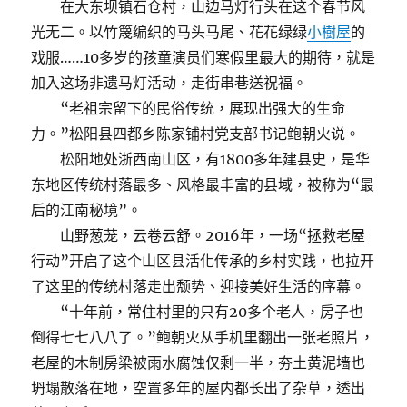
在大东坝镇石仓村，山边马灯行头在这个春节风
光无二。以竹篾编织的马头马尾、花花绿绿
小樹屋
的
戏服……10多岁的孩童演员们寒假里最大的期待，就是
加入这场非遗马灯活动，走街串巷送祝福。
“老祖宗留下的民俗传统，展现出强大的生命
力。”松阳县四都乡陈家铺村党支部书记鲍朝火说。
松阳地处浙西南山区，有1800多年建县史，是华
东地区传统村落最多、风格最丰富的县域，被称为“最
后的江南秘境”。
山野葱茏，云卷云舒。2016年，一场“拯救老屋
行动”开启了这个山区县活化传承的乡村实践，也拉开
了这里的传统村落走出颓势、迎接美好生活的序幕。
“十年前，常住村里的只有20多个老人，房子也
倒得七七八八了。”鲍朝火从手机里翻出一张老照片，
老屋的木制房梁被雨水腐蚀仅剩一半，夯土黄泥墙也
坍塌散落在地，空置多年的屋内都长出了杂草，透出