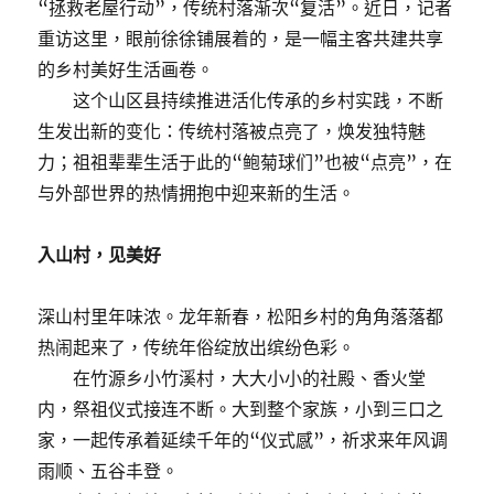
“拯救老屋行动”，传统村落渐次“复活”。近日，记者
重访这里，眼前徐徐铺展着的，是一幅主客共建共享
的乡村美好生活画卷。
这个山区县持续推进活化传承的乡村实践，不断
生发出新的变化：传统村落被点亮了，焕发独特魅
力；祖祖辈辈生活于此的“鲍菊球们”也被“点亮”，在
与外部世界的热情拥抱中迎来新的生活。
入山村，见美好
深山村里年味浓。龙年新春，松阳乡村的角角落落都
热闹起来了，传统年俗绽放出缤纷色彩。
在竹源乡小竹溪村，大大小小的社殿、香火堂
内，祭祖仪式接连不断。大到整个家族，小到三口之
家，一起传承着延续千年的“仪式感”，祈求来年风调
雨顺、五谷丰登。