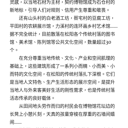
灵感，以当地石材为主材，契约博物馆成为石仓村的
新地标，引导人们对规则、信用产生尊重和敬畏。
还有山头村的白老酒工坊，蔡宅村的豆腐工坊，
平田村的农耕展示馆，力溪村的连环画乡村艺术馆……
据不完全统计，目前散落在松阳各个传统村落的图书
馆、美术馆、陈列馆等公共文化空间，数量超过30
个。
在充分尊重当地传统、文化、产业和空间肌理的
基础上，这些建筑形成了一系列小而精、小而美、小
而特的文化空间，在松阳的传统村落扎下深根。它们
是当地人文特色、生产生活形态的展示空间，是提升
当地人与外来客美好生活的刚性需求，也是传统村落
活态传承的良好载体。
从田间地头劳作而归的村民会在博物馆花坛边的
长凳上小憩片刻，天真的孩童穿梭在厚重的石墙间嬉
闹……