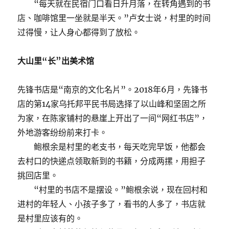
“每天就在民宿门口看日升月落，在转角遇到的书
店、咖啡馆里一坐就是半天。”卢女士说，村里的时间
过得慢，让人身心都得到了放松。
大山里“长”出美术馆
先锋书店是“南京的文化名片”。2018年6月，先锋书
店的第14家乌托邦平民书局选择了以山峰和坚固之所
为家，在陈家铺村的悬崖上开出了一间“网红书店”，
外地游客纷纷前来打卡。
鲍根余是村里的老支书，每天吃完早饭，他都会
去村口的快递点领取新到的书籍，分成两摞，用担子
挑回店里。
“村里的书店不是摆设。”鲍根余说，现在回村和
进村的年轻人、小孩子多了，看书的人多了，书店就
是村里应该有的。