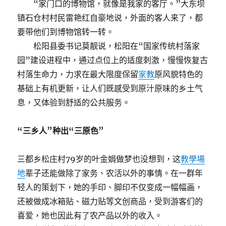
“家门口的博物馆，就像是我家的客厅。”大东坝
镇石仓村村民雷艳红自豪地说，外面的客人来了，都
要带他们到博物馆转一转。
松阳县委书记莫靓说，松阳在“国家传统村落家
园”建设进程中，通过点位上的适度刺激，慢慢恢复古
村落生命力，力求在最大限度保留
家教
原风貌特色的
基础上有机更新，让人们既感受到原汁原味的乡土气
息，又体验到舒适的公共服务。
“三乡人”种出“三原色”
三都乡松庄村79岁的叶金娟做梦也没想到，这
教學場
地
辈子还能做除了家务、农活以外的事情。在一群年
轻人的策划下，她的手印、脚印不仅变成一幅幅画，
还被做成冰箱贴、磁力贴等文创商品，受到游客们的
喜爱，她也因此有了农产品以外的收入。