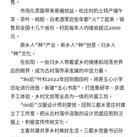
售。
市场化思路带来普遍效益。松庄村的土特产端午
茶、茶叶、桃胶、白老酒等近些年都“火”了起来，销
售到全国十几个省份，村民每年人均增收超过2000
元。
原乡人“种”产业，新乡人“种”创意，归乡人
“种”文化。
在松阳，一批归乡人带着望乡的情愫和闯荡世界
后的眼界，成为古村落传承发展的中坚力量。
“80后”叶科2022年回到酉田村，将原五心小学
旧址进行改造，新建“五心书房”，打造集研学、非遗
手工体验、乡村文创等业态为一体的共富工坊。
“00后”汉服设计师刘雯悦，回到三都乡里庄村建
立了工作室，把从古村落中汲取的设计灵感应用到汉
服上，积极宣传传统文化。
主客共建共享乡村美好生活。三都乡党委书记孙