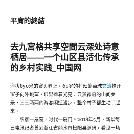
平庸的終結
去九宮格共享空間云深处诗意
栖居——一个山区县活化传承
的乡村实践_中国网
海拔850米的寨头岭上，60岁的村妇鲍菊球
交流
推开
窗子向外眺望，眼里透着光亮：云蒸霞蔚的山间美
景，三三两两的游客闲适漫步，整个村子都生动了起
来。
农家一扇窗，时代一扇门。2018年5月，新华每
日电讯记者曾到浙江省丽水市松阳县调研，看见一场