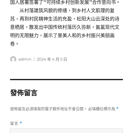
国人居署签署了“可持续乡村创新发展”合作意向书。
从村落建筑风貌的修缮，到乡村人文肌理的复
苏，再到村民精神生活的充盈，松阳大山云深处的诗
意栖居，散发出中国传统村落历久弥新，氤氲现代文
明的无限魅力，展示了景美人和的乡村振兴美丽画
卷。
作
發
admin
2024 年 4 月 5 日
者
佈
日
期:
發佈留言
發佈留言必須填寫的電子郵件地址不會公開。
必填欄位標示為
*
留言
*