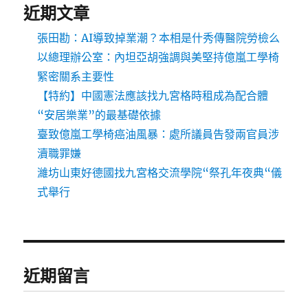
近期文章
張田勘：AI導致掉業潮？本相是什秀傳醫院勞檢么
以總理辦公室：內坦亞胡強調與美堅持億嵐工學椅
緊密關系主要性
【特約】中國憲法應該找九宮格時租成為配合體
“安居樂業”的最基礎依據
臺致億嵐工學椅癌油風暴：處所議員告發兩官員涉
瀆職罪嫌
濰坊山東好德國找九宮格交流學院“祭孔年夜典“儀
式舉行
近期留言