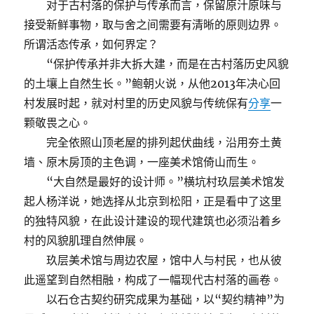
对于古村落的保护与传承而言，保留原汁原味与
接受新鲜事物，取与舍之间需要有清晰的原则边界。
所谓活态传承，如何界定？
“保护传承并非大拆大建，而是在古村落历史风貌
的土壤上自然生长。”鲍朝火说，从他2013年决心回
村发展时起，就对村里的历史风貌与传统保有
分享
一
颗敬畏之心。
完全依照山顶老屋的排列起伏曲线，沿用夯土黄
墙、原木房顶的主色调，一座美术馆倚山而生。
“大自然是最好的设计师。”横坑村玖层美术馆发
起人杨洋说，她选择从北京到松阳，正是看中了这里
的独特风貌，在此设计建设的现代建筑也必须沿着乡
村的风貌肌理自然伸展。
玖层美术馆与周边农屋，馆中人与村民，也从彼
此遥望到自然相融，构成了一幅现代古村落的画卷。
以石仓古契约研究成果为基础，以“契约精神”为