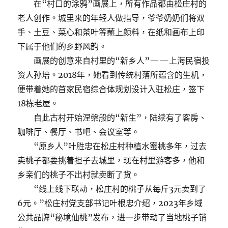
在“村口的涂鸦”画展上，所有作品都由松庄村的
老人创作。城里来的年轻人做指导，爷爷奶奶们将双
手、土豆、菜心和茶叶等蘸上颜料，在纸和画布上印
下属于他们的乡野风韵。
画展的创意来自村里的“新乡人”——上海民宿投
资人孙培。2018年，她看到传统村落所蕴含的生机，
便带着她的首家民宿综合体规划设计入驻松庄，签下
18栋老屋。
自此古村开始涅槃般的“新生”，陆续有了客房、
咖啡厅、餐厅、书吧、会议室等。
“原乡人”叶胜忠在松庄村种植水蜜桃多年，过去
卖桃子都要挑着担子去城里，现在村里游客多，他和
乡亲们的桃子不出村就卖断了货。
“线上线下联动，松庄村的桃子从每斤3元卖到了
6元。”松庄村党支部书记叶根忠介绍，2023年乡域
公共品牌“秘境仙桃”发布，进一步带动了当地桃子销