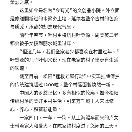
萧瑟之感。
这里如今是名为“今有光”的文创品小院。外立面
是修缮翻新过的木梁夯土墙，延续着整个古村的色系
与质感，承载的却是现代气息。
前些年春节，叶村乡横坑村叶登源、周美英二老
都会被子女接到丽水城里过年。
“但这几年，我们全家老少都喜欢在村里过年。”
叶登源的儿子叶朝义说，现在老家的村子里更有生活
的味道。
截至目前，松阳“拯救老屋行动”中实现挂牌保护
的传统建筑超过1200幢，整个村落面貌焕然一新。
中国人的乡愁记忆，多有相似的轮廓。如今松阳
传统村落的美好乡村生活，引来万千城里人来此修
心、养心，积蓄新能量。
一家四口，一车，一狗。从上海驱车而来的卢女
士带着家人和爱犬，在陈家铺村度过了悠闲的三天。