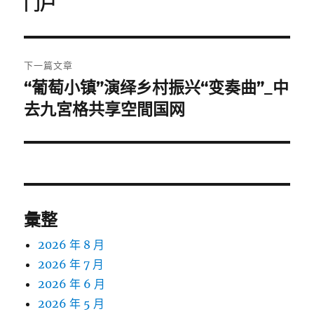
门户
章:
下一篇文章
“葡萄小镇”演绎乡村振兴“变奏曲”_中
下
一
去九宮格共享空間国网
篇
文
章:
彙整
2026 年 8 月
2026 年 7 月
2026 年 6 月
2026 年 5 月