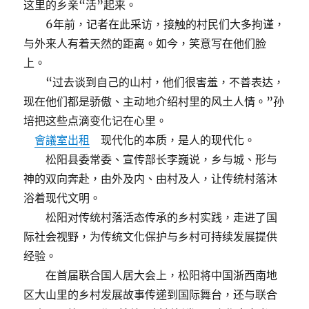
这里的乡亲“活”起来。
6年前，记者在此采访，接触的村民们大多拘谨，
与外来人有着天然的距离。如今，笑意写在他们脸
上。
“过去谈到自己的山村，他们很害羞，不善表达，
现在他们都是骄傲、主动地介绍村里的风土人情。”孙
培把这些点滴变化记在心里。
會議室出租
现代化的本质，是人的现代化。
松阳县委常委、宣传部长李巍说，乡与城、形与
神的双向奔赴，由外及内、由村及人，让传统村落沐
浴着现代文明。
松阳对传统村落活态传承的乡村实践，走进了国
际社会视野，为传统文化保护与乡村可持续发展提供
经验。
在首届联合国人居大会上，松阳将中国浙西南地
区大山里的乡村发展故事传递到国际舞台，还与联合