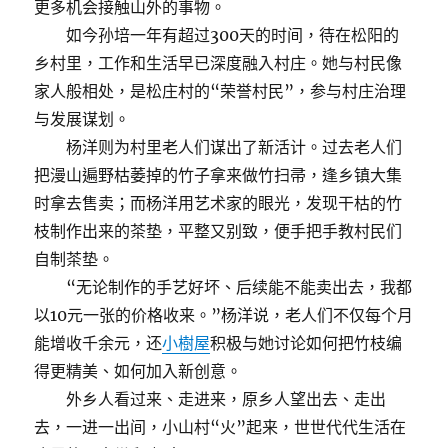
更多机会接触山外的事物。
如今孙培一年有超过300天的时间，待在松阳的
乡村里，工作和生活早已深度融入村庄。她与村民像
家人般相处，是松庄村的“荣誉村民”，参与村庄治理
与发展谋划。
杨洋则为村里老人们谋出了新活计。过去老人们
把漫山遍野枯萎掉的竹子拿来做竹扫帚，逢乡镇大集
时拿去售卖；而杨洋用艺术家的眼光，发现干枯的竹
枝制作出来的茶垫，平整又别致，便手把手教村民们
自制茶垫。
“无论制作的手艺好坏、后续能不能卖出去，我都
以10元一张的价格收来。”杨洋说，老人们不仅每个月
能增收千余元，还
小樹屋
积极与她讨论如何把竹枝编
得更精美、如何加入新创意。
外乡人看过来、走进来，原乡人望出去、走出
去，一进一出间，小山村“火”起来，世世代代生活在