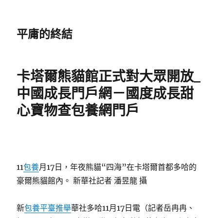
平庸的終結
卡塔爾熊貓館正式對大眾開放_
中國成長門戶網－國度成長甜
心寶物查包養網門戶
11
包養
月17日，年夜熊貓“四海”在卡塔爾首都多哈的
豪爾熊貓館內。 新華社記者 潘昱龍 攝
新
包養平臺推舉
華社多哈11月17日電（記者岳冉冉、