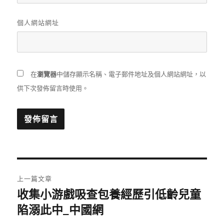
個人網站網址
在
瀏覽器
中儲存顯示名稱、電子郵件地址及個人網站網址，以
供下次發佈留言時使用。
文
上一篇文章
章
收集小游戲吸查包養經歷引低齡兒童
上
一
陷溺此中_中國網
導
篇