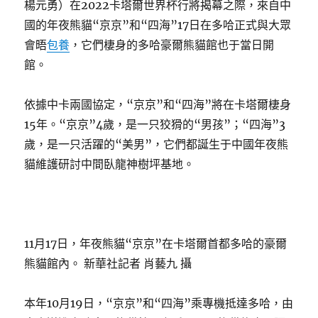
楊元勇）在2022卡塔爾世界杯行將揭幕之際，來自中
國的年夜熊貓“京京”和“四海”17日在多哈正式與大眾
會晤
包養
，它們棲身的多哈豪爾熊貓館也于當日開
館。
依據中卡兩國協定，“京京”和“四海”將在卡塔爾棲身
15年。“京京”4歲，是一只狡猾的“男孩”；“四海”3
歲，是一只活躍的“美男”，它們都誕生于中國年夜熊
貓維護研討中間臥龍神樹坪基地。
11月17日，年夜熊貓“京京”在卡塔爾首都多哈的豪爾
熊貓館內。 新華社記者 肖藝九 攝
本年10月19日，“京京”和“四海”乘專機抵達多哈，由