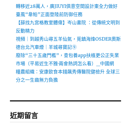
轉移近28萬人，廣JIUYI俱意空間設計東全力做好
臺風“韋帕”正面登陸前防御任務
【薛找九宮格教室體偉】岑山書院 ：從傳統文明到
反動精力
視頻｜到越秀山尋五羊仙氣，覓鎮海烽OSDER奧斯
德台北汽車煙｜羊城尋寶記⑨
廢除“三十五歲門檻”，查包養app扶植更公正失業
市場（平易近生不雅·兩會熱詞怎么看）_中國網
糧農組織：安康飲食本錢飆秀傳醫院健檢升 全球三
分之一生齒無力負擔
近期留言