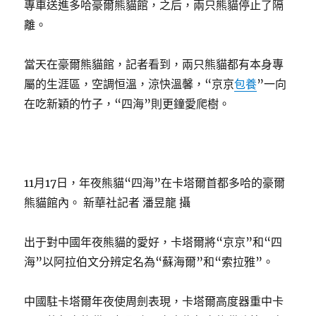
專車送進多哈豪爾熊貓館，之后，兩只熊貓停止了隔
離。
當天在豪爾熊貓館，記者看到，兩只熊貓都有本身專
屬的生涯區，空調恒溫，涼快溫馨，“京京
包養
”一向
在吃新穎的竹子，“四海”則更鐘愛爬樹。
11月17日，年夜熊貓“四海”在卡塔爾首都多哈的豪爾
熊貓館內。 新華社記者 潘昱龍 攝
出于對中國年夜熊貓的愛好，卡塔爾將“京京”和“四
海”以阿拉伯文分辨定名為“蘇海爾”和“索拉雅”。
中國駐卡塔爾年夜使周劍表現，卡塔爾高度器重中卡