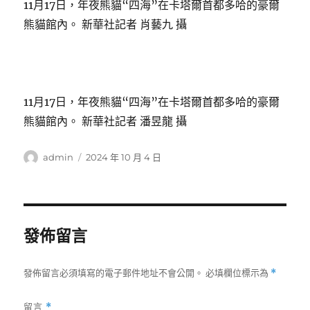
11月17日，年夜熊貓“四海”在卡塔爾首都多哈的豪爾
熊貓館內。 新華社記者 肖藝九 攝
11月17日，年夜熊貓“四海”在卡塔爾首都多哈的豪爾
熊貓館內。 新華社記者 潘昱龍 攝
作
發
admin
2024 年 10 月 4 日
者
佈
日
期:
發佈留言
發佈留言必須填寫的電子郵件地址不會公開。
必填欄位標示為
*
留言
*