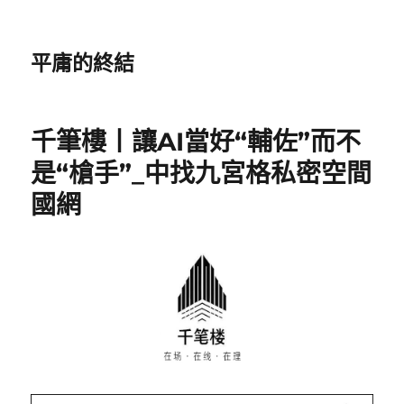
平庸的終結
千筆樓丨讓AI當好“輔佐”而不
是“槍手”_中找九宮格私密空間
國網