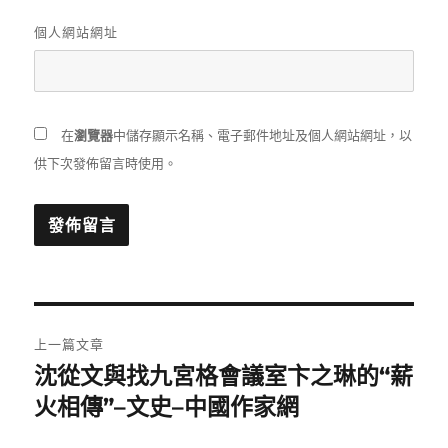
個人網站網址
在
瀏覽器
中儲存顯示名稱、電子郵件地址及個人網站網址，以
供下次發佈留言時使用。
文
上一篇文章
章
沈從文與找九宮格會議室卞之琳的“薪
上
一
火相傳”–文史–中國作家網
導
篇