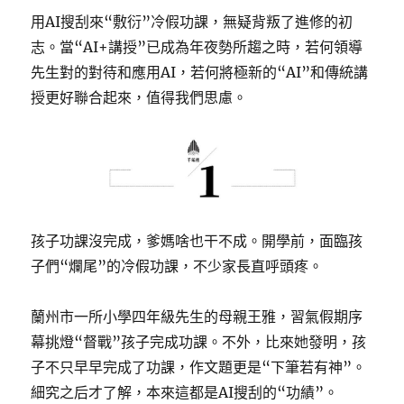
用AI搜刮來“敷衍”冷假功課，無疑背叛了進修的初
志。當“AI+講授”已成為年夜勢所趨之時，若何領導
先生對的對待和應用AI，若何將極新的“AI”和傳統講
授更好聯合起來，值得我們思慮。
孩子功課沒完成，爹媽啥也干不成。開學前，面臨孩
子們“爛尾”的冷假功課，不少家長直呼頭疼。
蘭州市一所小學四年級先生的母親王雅，習氣假期序
幕挑燈“督戰”孩子完成功課。不外，比來她發明，孩
子不只早早完成了功課，作文題更是“下筆若有神”。
細究之后才了解，本來這都是AI搜刮的“功績”。