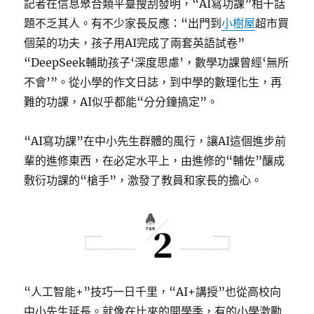
記者在信息聚合類平臺搜刮發明，“AI寫功課”相干話
題不乏其人。有不少家長反應：“出門到
小樹屋
超市買
個菜的功夫，孩子用AI完成了兩套英語試卷”
“DeepSeek輔助孩子‘深度思慮’，數學功課曾經‘無所
不會’”。從小學的作文日誌，到中學的數理化生，再
難的功課，AI似乎都能“分分鐘搞定”。
“AI寫功課”在中小先生群體的風行，讓AI這個進步前
輩的進修東西，在必定水平上，由進修的“輔佐”釀成
敷衍功課的“槍手”，激發了教員和家長的擔心。
“人工智能+”技巧一日千里，“AI+講授”也從高校向
中小先生延長。就像在比來的開學季，有的小學激勵