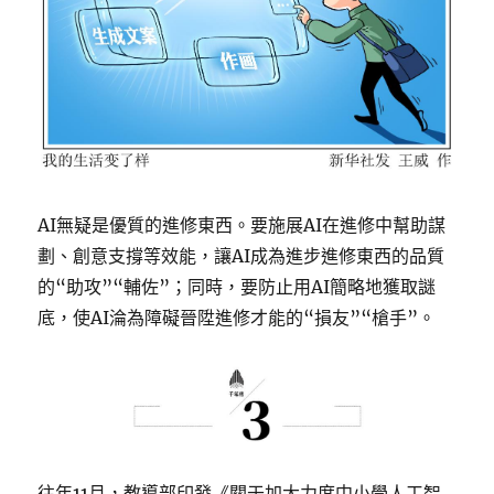
AI無疑是優質的進修東西。要施展AI在進修中幫助謀
劃、創意支撐等效能，讓AI成為進步進修東西的品質
的“助攻”“輔佐”；同時，要防止用AI簡略地獲取謎
底，使AI淪為障礙晉陞進修才能的“損友”“槍手”。
往年11月，教導部印發《關于加大力度中小學人工智