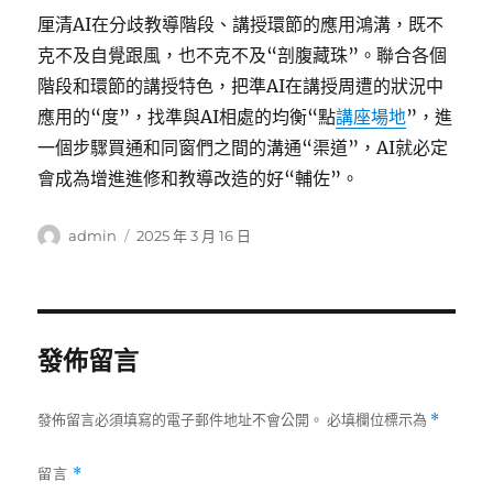
厘清AI在分歧教導階段、講授環節的應用鴻溝，既不
克不及自覺跟風，也不克不及“剖腹藏珠”。聯合各個
階段和環節的講授特色，把準AI在講授周遭的狀況中
應用的“度”，找準與AI相處的均衡“點
講座場地
”，進
一個步驟買通和同窗們之間的溝通“渠道”，AI就必定
會成為增進進修和教導改造的好“輔佐”。
作
發
admin
2025 年 3 月 16 日
者
佈
日
期:
發佈留言
發佈留言必須填寫的電子郵件地址不會公開。
必填欄位標示為
*
留言
*