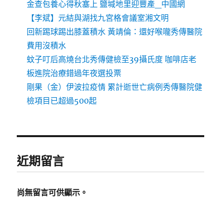
金查包養心得秋塞上 鹽堿地里迎豐產_中國網
【李斌】元結與湖找九宮格會議室湘文明
回新踢球踢出膝蓋積水 黃靖倫：還好喉嚨秀傳醫院
費用沒積水
蚊子叮后高燒台北秀傳健檢至39攝氏度 咖啡店老
板進院治療錯過年夜選投票
剛果（金）伊波拉疫情 累計逝世亡病例秀傳醫院健
檢項目已超過500起
近期留言
尚無留言可供顯示。