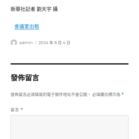
新華社記者 劉天宇 攝
會議室出租
作
發
admin
2024 年 8 月 4 日
者
佈
日
期:
發佈留言
發佈留言必須填寫的電子郵件地址不會公開。
必填欄位標示為
*
留言
*