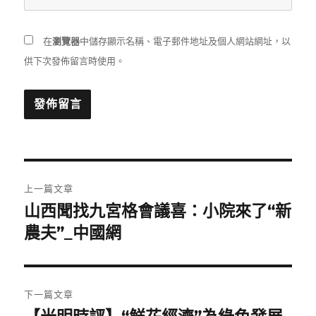
在
瀏覽器
中儲存顯示名稱、電子郵件地址及個人網站網址，以
供下次發佈留言時使用。
文
上一篇文章
章
山西聞找九宮格會議喜：小院來了“新
上
一
農夫”_中國網
導
篇
覽
文
章:
下一篇文章
下