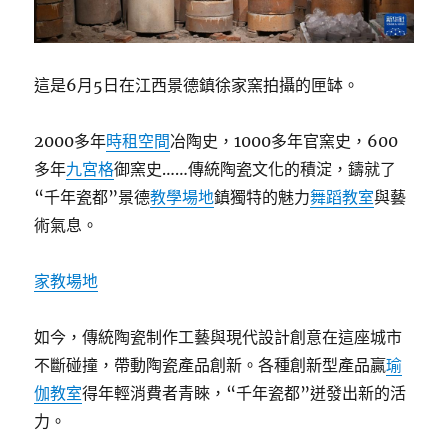
這是6月5日在江西景德鎮徐家窯拍攝的匣缽。
2000多年
時租空間
冶陶史，1000多年官窯史，600
多年
九宮格
御窯史……傳統陶瓷文化的積淀，鑄就了
“千年瓷都”景德
教學場地
鎮獨特的魅力
舞蹈教室
與藝
術氣息。
家教場地
如今，傳統陶瓷制作工藝與現代設計創意在這座城市
不斷碰撞，帶動陶瓷產品創新。各種創新型產品贏
瑜
伽教室
得年輕消費者青睞，“千年瓷都”迸發出新的活
力。