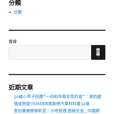
分類
分數
搜尋
搜
尋
近期文章
50歲小李子回應“一向和年輕女性約會”：我的感
情成熟度只OSDER奧斯德汽車材料要32歲
查包養網遼寧彰武：沙地管理 造綠生金_中國網