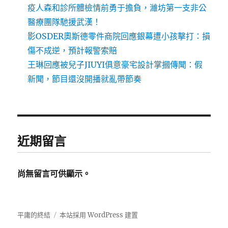
疫人森和診所體檢情前勇于擔負，濰坊第一支非公
醫療團隊馳援武漢！
影OSDER奧斯德零件商院回應銀幕遭小孩擊打：損
傷不成逆，預計報警索賠
王琳回應被兒子JIUYI俱意豪宅設計掌摑傳聞：假
新聞，節目還沒開播就亂帶節奏
近期留言
尚無留言可供顯示。
平庸的終結
本站採用 WordPress 建置