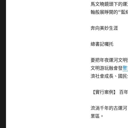
馬文曉鏡頭下的運
軸般展睜開的“藍
奔向美妙生涯
總書記囑托
要把年夜運河文明
文明游玩融會發
聚
濟社會成長、國民
【實行案例】 百
流淌千年的古運河
業區。