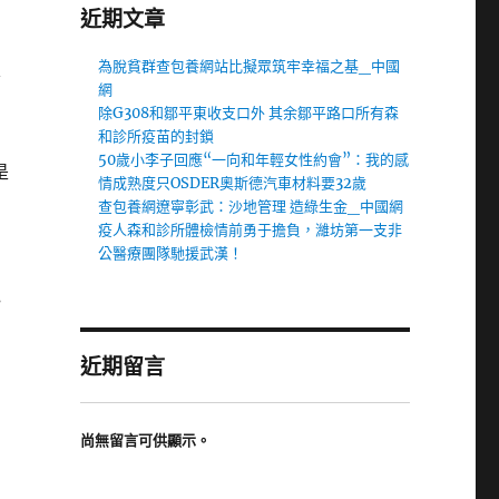
近期文章
為脫貧群查包養網站比擬眾筑牢幸福之基_中國
今
網
除G308和鄒平東收支口外 其余鄒平路口所有森
和診所疫苗的封鎖
50歲小李子回應“一向和年輕女性約會”：我的感
是
情成熟度只OSDER奧斯德汽車材料要32歲
查包養網遼寧彰武：沙地管理 造綠生金_中國網
疫人森和診所體檢情前勇于擔負，濰坊第一支非
公醫療團隊馳援武漢！
色
近期留言
尚無留言可供顯示。