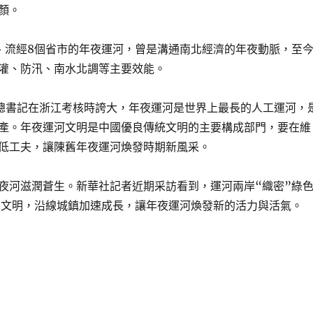
顏。
、流經8個省市的年夜運河，曾是溝通南北經濟的年夜動脈，至
灌、防汛、南水北調等主要效能。
總書記在浙江考核時誇大，年夜運河是世界上最長的人工運河，
產。年夜運河文明是中國優良傳統文明的主要構成部門，要在維
低工夫，讓陳舊年夜運河煥發時期新風采。
夜河滋潤蒼生。新華社記者近期采訪看到，運河兩岸“織密”綠
暴文明，沿線城鎮加速成長，讓年夜運河煥發新的活力與活氣。