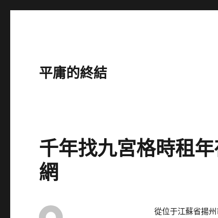
平庸的終結
千年找九宮格時租年
網
從位于江蘇省揚州