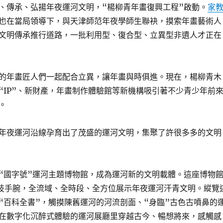
、傳承、弘揚年夜運河文明，“楊柳青年畫復興工程”啟動。
家
也在當局領導下，與天津師范年夜學師生聯袂，摸索年畫藝術人
文明傳承推行道路，一批利用型、復合型、立異型非遺人才正在
的年畫匠人們一起配合立異，讓年畫與時俱進。現在，楊柳青木
“IP”、新財產，年畫制作體驗館等新機構吸引著不少青少年前
。
年夜運河沿線孕育出了茂盛的運河文明，集聚了許很多多的文明
“國字號”運河主題博物館，成為運河新的文明載體。這座博物
科技手腕，全流域、全時段、全方位展示年夜運河汗青文明。縱覽
“百科全書”，觸摸陳舊運河的河流剖面、“身臨”古色古噴鼻的
在數字化沉醉式體驗的運河展廳里穿越古今、暢想將來，感觸感