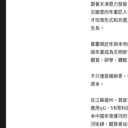
跟著天津鼎力發掘
古鎮里的年畫匠人
才培育形式和非遺
生長。
霍慶順近年與本地
版年畫成為文明新
觀賞、研學、體驗
不只僅是楊柳青，
資本。
在江蘇揚州，首座
應用5G、VR等
本中國年夜運河的
河街肆，觀賞者站