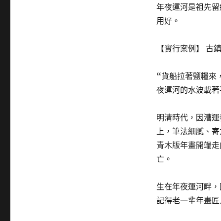
年夜運河是祖先留
用好。
【實行案例】 古
“貨船拉著鹽糧來
夜運河的水波載著
明清時代，因漕運
上，筆法細膩、寄
青木版年畫開端走
亡。
生在年夜運河畔，
記得老一輩年畫匠