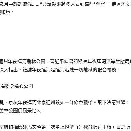
歲月中靜靜流淌……“要讓越來越多人看到這些‘至寶’，使運河文
慶順說。
北京通州年夜運河叢林公園，習近平總書記觀察年夜運河沿岸生態周
深入指出，維護年夜運河是運河沿線一切地域的配合義務。
工場變身綠心公園
眺，京杭年夜運河北京通州段如一條綠色飄帶。眼下冷意漸濃，
叢林公園仍風景惱人。
京航拍攝影師馬文曉第一次坐上輕型直升機飛抵這里時，目之所