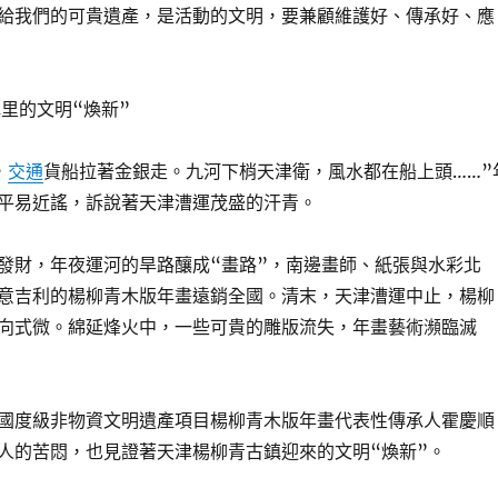
給我們的可貴遺產，是活動的文明，要兼顧維護好、傳承好、應
鎮里的文明“煥新”
，
交通
貨船拉著金銀走。九河下梢天津衛，風水都在船上頭……”
平易近謠，訴說著天津漕運茂盛的汗青。
發財，年夜運河的旱路釀成“畫路”，南邊畫師、紙張與水彩北
意吉利的楊柳青木版年畫遠銷全國。清末，天津漕運中止，楊柳
向式微。綿延烽火中，一些可貴的雕版流失，年畫藝術瀕臨滅
國度級非物資文明遺產項目楊柳青木版年畫代表性傳承人霍慶順
人的苦悶，也見證著天津楊柳青古鎮迎來的文明“煥新”。