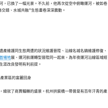
河，已換了一幅光景。不久前，他再次從空中俯瞰運河，被如卷
綠交錯、水城共融”生態畫卷深深震動。
遺產維護同生態周遭的狀況維護晉陞、沿線名城名鎮維護修復、
首場地
展、運河航運轉型晉陞同一起來，為年夜運河沿線區域經
生涯改良發明有利前提。
年產業區的富麗回身
，繪就了商賈輻輳的盛景。杭州拱宸橋一帶曾是有百年汗青的產