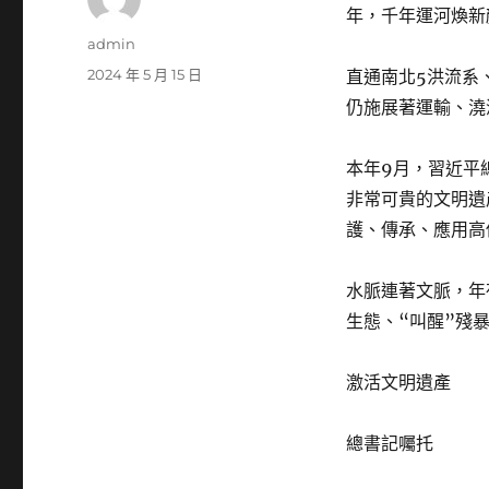
年，千年運河煥新
作
admin
者
發
2024 年 5 月 15 日
直通南北5洪流系
佈
仍施展著運輸、澆
日
期:
本年9月，習近平
非常可貴的文明遺
護、傳承、應用高
水脈連著文脈，年
生態、“叫醒”殘
激活文明遺產
總書記囑托