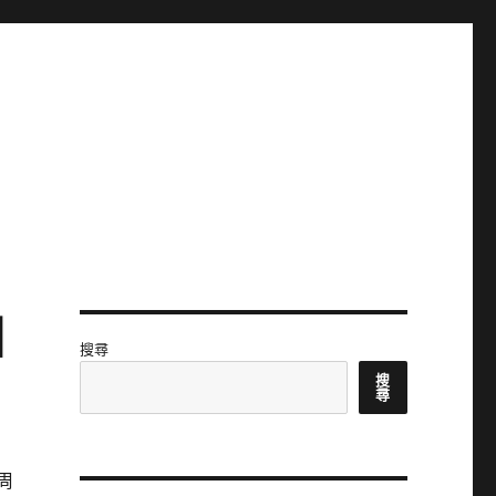
國
搜尋
搜
尋
周