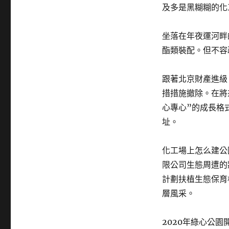
及多是黑糊糊的化
坐落在年夜運河畔
酯類裝配。但不容
跟著北京財產進級
措措施撤除。在將
心專心”的成長格
址。
化工場上怎么建公
限公司生態周遭的
計劃扶植生態保育
層風采。
2020年綠心公