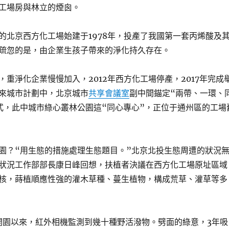
工場房與林立的煙囪。
的北京西方化工場始建于1978年，投產了我國第一套丙烯酸及
疏忽的是，由企業生孩子帶來的淨化持久存在。
，重淨化企業慢慢加入，2012年西方化工場停產，2017年完成
來城市計劃中，北京城市
共享會議室
副中間錨定“兩帶、一環、
式，此中城市綠心叢林公園這“同心專心”，正位于通州區的工場
園？“用生態的措施處理生態題目。”北京北投生態周遭的狀況
狀況工作部部長康日峰回想，扶植者決議在西方化工場原址區域
核，蒔植順應性強的灌木草種、蔓生植物，構成荒草、灌草等多
園開園以來，紅外相機監測到幾十種野活潑物。劈面的綠意，3年吸