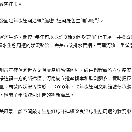
次游客打卡。
公園是年夜運河沿線“織密”運河綠色生態的縮影。
運河生態，關停“每年可以或許交稅2個多億”的化工場，并投資
區水生態周遭的狀況整治，完美市政排水管網、管理河流、重塑
州市年夜運河世界文明遺產維護條例》，經由過程處所立法摸索
凈造福一方的新途徑；河南樹立遺產檔案和監測體系，實時把握
量、周遭的狀況等情形……2019年，《年夜運河文明維護傳承應
，翻開了年夜運河汗青的極新篇章。
美風景，離不開嚴守生態紅線并連續改良沿線生態周遭的狀況東