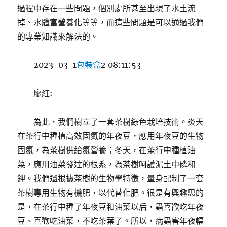
過程中存在一些問題，個別處所甚至出現了水土流
掉、水體富營養化等等，而這些問題是可以通過我們
的專業知識來解決的。
2023-03-1
包裝盒
2 08:11:53
廖紅:
為此，我們樹立了一套茶樹綠色栽培技術。炎天
在茶行中種植高效固氮的年夜豆，應用年夜豆的生物
固氮，為茶樹供給氮營養；冬天，在茶行中種植油
菜，應用油菜發達的根系，為茶樹呵護泥土中磷和
鉀。我們還根據茶樹的生物學特徵，量身配制了一套
茶樹專用生物有機肥，以代替化肥。很是有興趣思的
是，在茶行中種了年夜豆和油菜以后，蟲喜歡吃年夜
豆、喜歡吃油菜，不吃茶葉了。所以，病蟲害年夜幅