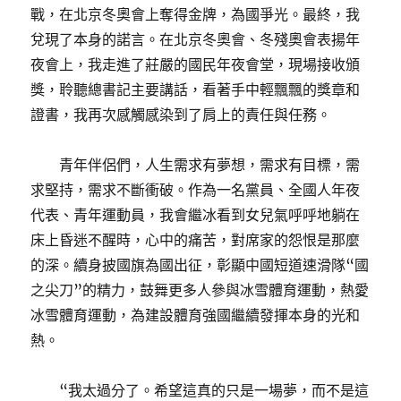
戰，在北京冬奧會上奪得金牌，為國爭光。最終，我
兌現了本身的諾言。在北京冬奧會、冬殘奧會表揚年
夜會上，我走進了莊嚴的國民年夜會堂，現場接收頒
獎，聆聽總書記主要講話，看著手中輕飄飄的獎章和
證書，我再次感觸感染到了肩上的責任與任務。
青年伴侶們，人生需求有夢想，需求有目標，需
求堅持，需求不斷衝破。作為一名黨員、全國人年夜
代表、青年運動員，我會繼冰看到女兒氣呼呼地躺在
床上昏迷不醒時，心中的痛苦，對席家的怨恨是那麼
的深。續身披國旗為國出征，彰顯中國短道速滑隊“國
之尖刀”的精力，鼓舞更多人參與冰雪體育運動，熱愛
冰雪體育運動，為建設體育強國繼續發揮本身的光和
熱。
“我太過分了。希望這真的只是一場夢，而不是這