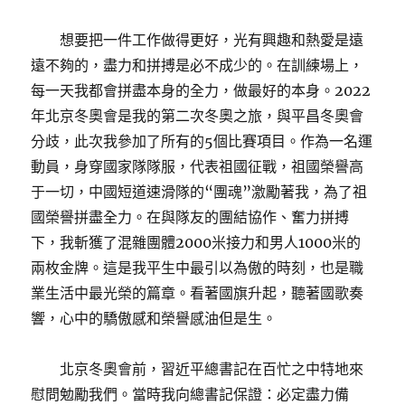
想要把一件工作做得更好，光有興趣和熱愛是遠
遠不夠的，盡力和拼搏是必不成少的。在訓練場上，
每一天我都會拼盡本身的全力，做最好的本身。2022
年北京冬奧會是我的第二次冬奧之旅，與平昌冬奧會
分歧，此次我參加了所有的5個比賽項目。作為一名運
動員，身穿國家隊隊服，代表祖國征戰，祖國榮譽高
于一切，中國短道速滑隊的“團魂”激勵著我，為了祖
國榮譽拼盡全力。在與隊友的團結協作、奮力拼搏
下，我斬獲了混雜團體2000米接力和男人1000米的
兩枚金牌。這是我平生中最引以為傲的時刻，也是職
業生活中最光榮的篇章。看著國旗升起，聽著國歌奏
響，心中的驕傲感和榮譽感油但是生。
北京冬奧會前，習近平總書記在百忙之中特地來
慰問勉勵我們。當時我向總書記保證：必定盡力備