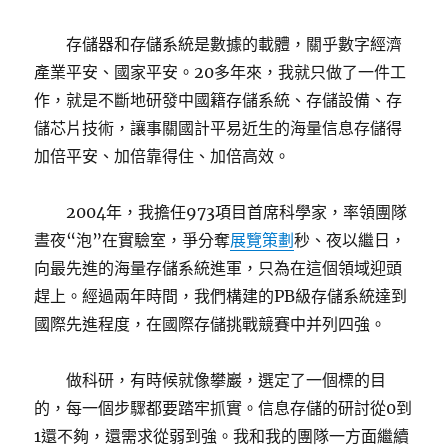
存儲器和存儲系統是數據的載體，關乎數字經濟
產業平安、國家平安。20多年來，我就只做了一件工
作，就是不斷地研發中國籍存儲系統、存儲設備、存
儲芯片技術，讓事關國計平易近生的海量信息存儲得
加倍平安、加倍靠得住、加倍高效。
2004年，我擔任973項目首席科學家，率領團隊
晝夜“泡”在實驗室，爭分奪
展覽策劃
秒、夜以繼日，
向最先進的海量存儲系統進軍，只為在這個領域迎頭
趕上。經過兩年時間，我們構建的PB級存儲系統達到
國際先進程度，在國際存儲挑戰競賽中并列四強。
做科研，有時候就像攀巖，選定了一個標的目
的，每一個步驟都要踏牢抓實。信息存儲的研討從0到
1還不夠，還需求從弱到強。我和我的團隊一方面繼續