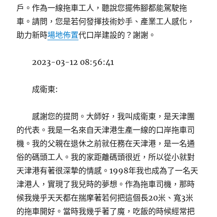
戶。作為一線拖車工人，聽說您擺佈腳都能駕駛拖
車。請問，您是若何發揮技術妙手、產業工人感化，
助力新時
場地佈置
代口岸建設的？謝謝。
2023-03-12 08:56:41
成衛東:
感謝您的提問。大師好，我叫成衛東，是天津團
的代表。我是一名來自天津港生產一線的口岸拖車司
機。我的父親在退休之前就任務在天津港，是一名通
俗的碼頭工人。我的家距離碼頭很近，所以從小就對
天津港有著很深摯的情感。1998年我也成為了一名天
津港人，實現了我兒時的夢想。作為拖車司機，那時
候我幾乎天天都在揣摩著若何把這個長20米、寬3米
的拖車開好。當時我幾乎著了魔，吃飯的時候經常把