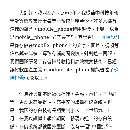
大師好，我叫馮丹。1997年，我從華中科技年夜
學計算機專業博士畢業后留校任務至今。許多人都有
這樣的體會，mobile_phone越用越慢、卡頓，以為
是mobile_phone“老了舊了”，其實否則，
展場設計
是你存儲在mobile_phone上的文字、圖片、視頻等
信息越來越多，導致存儲訪問變慢。針對這一問題，
我們團隊研發了存儲碎片收拾和高效檢索技術，已經
讓幾款國產主流brandmobile_phone機能晉陞了
玖
陽視覺
50%以上。
信息社會離不開數據存儲，金融、電信、互聯網
等，更需求高靠得住、高平安的海量存儲系統。但
是，我國的存儲技術長期受制于人，上世紀九十年
月，在我攻讀博士學位期間，發現市道上的存儲設
備、存儲系統都被國外壟斷，沒有一個“中國造”。