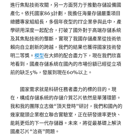
進行焦點技術攻關，另一方面努力于推動存儲設備國
產化。依托國家863計劃，我擔任海量存儲嚴重項目
總體專家組組長，多個年夜型的IT企業參與此中，產
學研用深度一起配合，打破了國外對于高端存儲系統
及其焦點技術的壟斷，實現了我國存儲產業從技術依
賴向自立創新的跨越，我們的結果也獲得國家技術發
明二等獎。
模型
在大師的配合盡力下，現在我們欣喜
地看到，國產存儲系統在國內的市場份額已經從立項
前的缺乏5%，發展到現在60%以上。
國家需求就是科研任務者盡力的標的目的。現
在，構成存儲系統的存儲介質芯片依然是單薄環節。
我和我的團隊立志做“頂天登時”研討，我們和國內的
幾家龍頭企業樹立聯合實驗室，正在研發速率更快、
能耗更低的下一代存儲器。未來，將從最基礎上解決
國產芯片“洽商”問題。