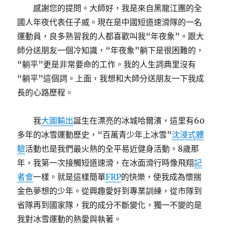
感謝您的提問。大師好，我是來自黑龍江團的全
國人年夜代表任子威。現在是中國短道速滑隊的一名
運動員，良多熟習我的人都喜歡叫我“年夜象”。跟大
師分送朋友一個冷知識，“年夜象”躺下是很困難的，
“躺平”更是非常要命的工作。我的人生詞典里沒有
“躺平”這個詞。上面，我想和大師分送朋友一下我成
長的心路歷程。
我
大圖輸出
誕生在漂亮的冰城哈爾濱，這里有60
多年的冰雪運動歷史，“百萬青少年上冰雪”
沈浸式體
驗
活動也是我們最火熱的全平易近健身活動。8歲那
年，我第一次接觸短道速滑，在冰面滑行時像飛翔
記
者會
一樣。就是這樣簡單
FRP
的快樂，使我成為懷揣
金色夢想的少年。從興趣愛好到專業訓練，從市隊到
省隊再到國家隊，我的成分不斷變化，獨一不變的是
我對冰雪運動的熱愛與執著。