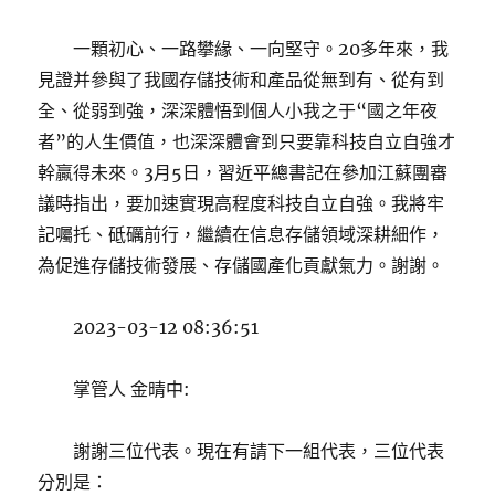
一顆初心、一路攀緣、一向堅守。20多年來，我
見證并參與了我國存儲技術和產品從無到有、從有到
全、從弱到強，深深體悟到個人小我之于“國之年夜
者”的人生價值，也深深體會到只要靠科技自立自強才
幹贏得未來。3月5日，習近平總書記在參加江蘇團審
議時指出，要加速實現高程度科技自立自強。我將牢
記囑托、砥礪前行，繼續在信息存儲領域深耕細作，
為促進存儲技術發展、存儲國產化貢獻氣力。謝謝。
2023-03-12 08:36:51
掌管人 金晴中:
謝謝三位代表。現在有請下一組代表，三位代表
分別是：