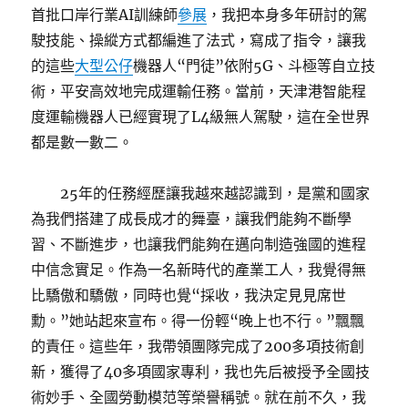
首批口岸行業AI訓練師
參展
，我把本身多年研討的駕
駛技能、操縱方式都編進了法式，寫成了指令，讓我
的這些
大型公仔
機器人“門徒”依附5G、斗極等自立技
術，平安高效地完成運輸任務。當前，天津港智能程
度運輸機器人已經實現了L4級無人駕駛，這在全世界
都是數一數二。
25年的任務經歷讓我越來越認識到，是黨和國家
為我們搭建了成長成才的舞臺，讓我們能夠不斷學
習、不斷進步，也讓我們能夠在邁向制造強國的進程
中信念實足。作為一名新時代的產業工人，我覺得無
比驕傲和驕傲，同時也覺“採收，我決定見見席世
勳。”她站起來宣布。得一份輕“晚上也不行。”飄飄
的責任。這些年，我帶領團隊完成了200多項技術創
新，獲得了40多項國家專利，我也先后被授予全國技
術妙手、全國勞動模范等榮譽稱號。就在前不久，我