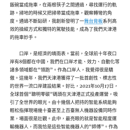
飯碗當成拖車，在兩根筷子之間通過，尋找運行的軌
跡。掃地的時候又把掃帚當成拖車，觀察轉彎的角
度。通過不斷鉆研，我創新發明了一
舞台背板
系列高
效的操縱方式和獨特的駕駛技能，成為了我們天津港
的拖車妙手。
口岸，是經濟的晴雨表。當前，全球前十年夜口
岸有8個都在中國，我們在口岸才能、效力、自動化等
諸多領域都在“領跑”。作為口岸人，我覺得很是驕
傲。這幾年，我們天津港獲得了一批首創性、標志性
的世界一流口岸建設結果。好比，2021年10月17日，
全球首個“聰明零碳”碼頭在天津港正式投產運營，吸
引了全世界的眼光。由十幾個人把持的智能系統能夠
輕松指揮現場幾十臺甚至上百臺無人機器設備同時作
業，場面很是壯觀。此中，最亮眼的就是智能程度運
輸機器人，而我恰是這些智能機器人的“師傅”。作為