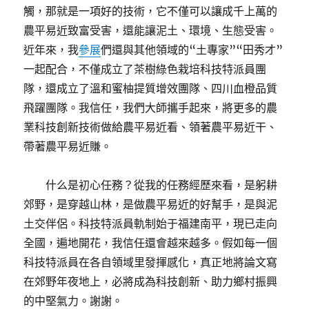
觸，那就是一項好的技術，它不僅可以讓成千上萬的
農平易近致富受害，還能讓泥土、環境、生態受害。
近年來，我
參展
們還與其他領域的“土專家”“田秀才”
一起配合，不僅成立了茶樹綠色栽培科技特派員團
隊，還成立了溫和蜜柚提質增效團隊、四川血橙品質
飛躍團隊。我信任，我們大師攜手起來，將更多的農
業科技創新技術做給農平易近看、領著農平易近干、
帶著農平易近賺。
什么是初心任務？從我的任務經歷來看，是躬耕
郊野，是穿越山林，是做農平易近的好幫手，是與泥
土交伴侶。科技特派員軌制始于福建南平，現已走向
全國，遍地開花，我信任還會越來越多。假如每一個
科技特派員在各自領域里發揮感化，真正地將論文寫
在郊野年夜地上，必將成為科技創新、助力鄉村振興
的中堅氣力。謝謝。