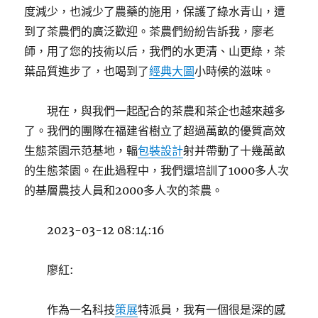
度減少，也減少了農藥的施用，保護了綠水青山，遭
到了茶農們的廣泛歡迎。茶農們紛紛告訴我，廖老
師，用了您的技術以后，我們的水更清、山更綠，茶
葉品質進步了，也喝到了
經典大圖
小時候的滋味。
現在，與我們一起配合的茶農和茶企也越來越多
了。我們的團隊在福建省樹立了超過萬畝的優質高效
生態茶園示范基地，輻
包裝設計
射并帶動了十幾萬畝
的生態茶園。在此過程中，我們還培訓了1000多人次
的基層農技人員和2000多人次的茶農。
2023-03-12 08:14:16
廖紅:
作為一名科技
策展
特派員，我有一個很是深的感