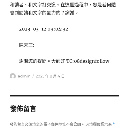
和讀者、和文字打交道。在這個過程中，您是若何體
會到閱讀和文字的氣力的？謝謝。
2023-03-12 09:04:32
陳天竺:
謝謝您的提問。大師好 TC:08designfollow
作
發
admin
2025 年 8 月 4 日
者
佈
日
期:
發佈留言
發佈留言必須填寫的電子郵件地址不會公開。
必填欄位標示為
*