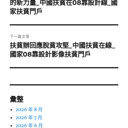
一
的新力量_中國扶貧在08靠設計線_國
導
篇
家扶貧門戶
覽
文
章:
下一篇文章
扶貧辦回應脫貧攻堅_中國扶貧在線_
下
一
國家08靠設計影像扶貧門戶
篇
文
章:
彙整
2026 年 8 月
2026 年 7 月
2026 年 6 月