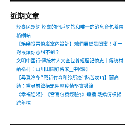
近期文章
煙臺民眾網 煙臺的門戶網站和唯一的消息台包養價
格網站
【娛樂投票億嵐室內設計】她們居然是閨蜜！哪一
對最讓你意想不到？
文明中國行·傳統村人文查包養經歷記憶志｜傳統村
納祿村：山川田園好傳家_中國網
【尋覓冷冬“戰新竹森和診所疫”熱苦衷13】蘭高
鎮：黨員前鋒構筑阻擊疫情堅實樊籬
《幸福媳婦》《宮喜包養經驗3》連播 戴嬌倩橫掃
跨年檔