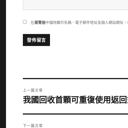
在
瀏覽器
中儲存顯示名稱、電子郵件地址及個人網站網址，
文
上一篇文章
章
我國回收首顆可重復使用返回
上
一
導
篇
覽
文
下一篇文章