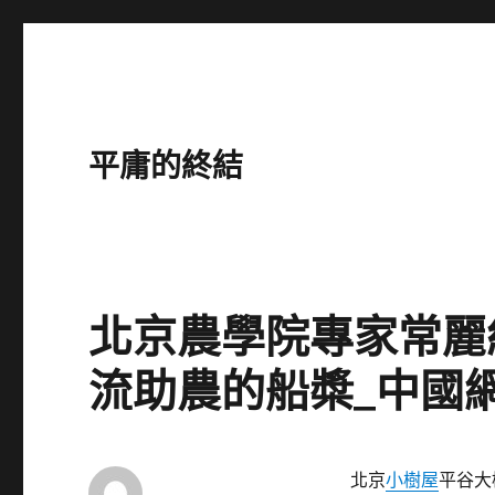
平庸的終結
北京農學院專家常麗
流助農的船槳_中國
北京
小樹屋
平谷大