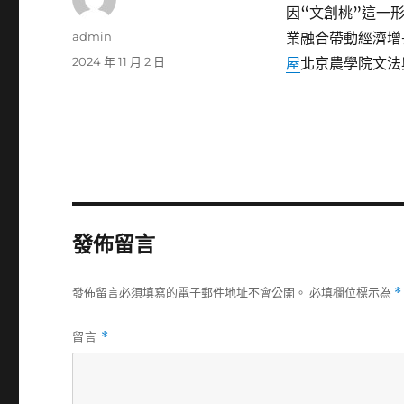
因“文創桃”這一
作
admin
業融合帶動經濟增
者
發
2024 年 11 月 2 日
屋
北京農學院文法
佈
日
期:
發佈留言
發佈留言必須填寫的電子郵件地址不會公開。
必填欄位標示為
*
留言
*