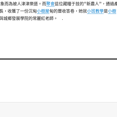
形象而為被人津津樂道。而
聚會
這位藏糧于技的“新農人”，通過
長，收獲了一份沉甸
小樹屋
甸的豐收答卷，她就
小班教學
是
小樹
與城鄉發展學院的常麗紅老師。 .