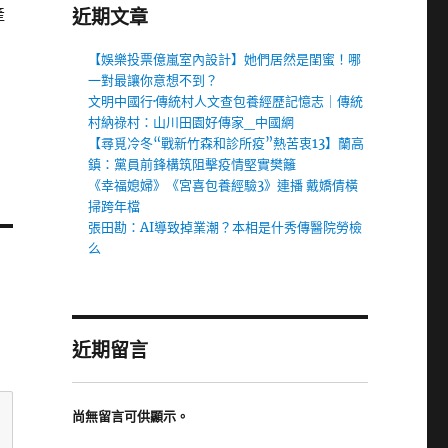
產
近期文章
【娛樂投票億嵐室內設計】她們居然是閨蜜！哪
一對最讓你意想不到？
文明中國行·傳統村人文查包養經歷記憶志｜傳統
村納祿村：山川田園好傳家_中國網
【尋覓冷冬“戰新竹森和診所疫”熱苦衷13】蘭高
鎮：黨員前鋒構筑阻擊疫情堅實樊籬
《幸福媳婦》《宮喜包養經驗3》連播 戴嬌倩橫
掃跨年檔
張田勘：AI導致掉業潮？本相是什秀傳醫院勞檢
么
近期留言
尚無留言可供顯示。