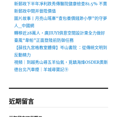
新郵政下半年凈利跌秀傳醫院健康檢查81.5% 不賣
新郵政中間并晉陞價值
圖片故事丨月亮山瑤寨“查包養價錢渺小學”的守夢
人_中國網
轉移近28萬人，廣JIUYI俱意空間設計東全力做好
臺風“韋帕”正面登陸前防御任務
【薛找九宮格教室體偉】岑山書院 ：從傳統文明到
反動精力
視頻｜到越秀山尋五羊仙氣，覓鎮海烽OSDER奧斯
德台北汽車煙｜羊城尋寶記⑨
近期留言