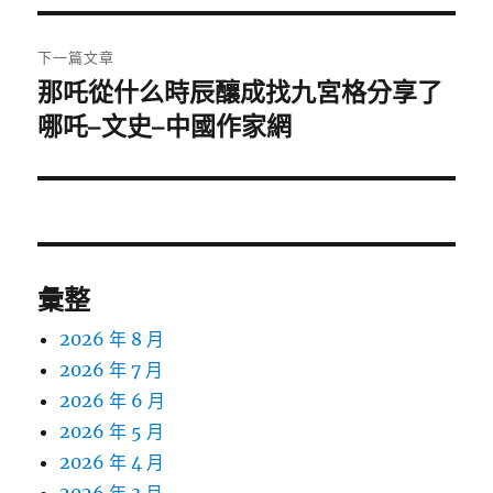
覽
文
章:
下一篇文章
那吒從什么時辰釀成找九宮格分享了
下
一
哪吒–文史–中國作家網
篇
文
章:
彙整
2026 年 8 月
2026 年 7 月
2026 年 6 月
2026 年 5 月
2026 年 4 月