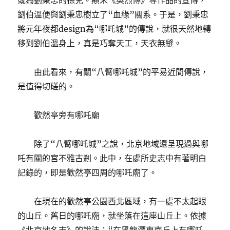
或為劉秉忠的孫兒。顛末《英烈傳》等作品的宣傳，
劉伯溫便與劉秉忠樹立了“血緣”關系。于是，劉秉忠
將元年夜都design為“哪吒城”的傳說，就很天然地轉
移到劉伯溫身上，真是巧奪天工，天衣無縫。
由此看來，有關“八臂哪吒城”的平易近間傳說，
是值得切磋的。
歡然亭旁有哪吒廟
除了“八臂哪吒城”之說，北京地域還呈現過與哪
吒有關的宮不雅古剎。此中，在處所史志中有著明白
記錄的，即是歡然亭四周的哪吒廟了。
在現在的歡然亭公園西北區域，有一處不太起眼
的山丘。舊日的哪吒廟，就坐落在這座山丘上。依據