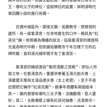
頗年夜的古剎。依據文獻記錄，廟內曾設有托塔李天
王、哪吒父子的神位。這組神位的設置，與明清時代
章回體小說的風行有關。
在通州城區內，鄰接文廟、佑勝教寺、燃燈塔的
處所，有一座紫清宮。在本地蒼生的口中，稱其為“紅
孩兒”廟。依照廣為傳播的說法，這座紫清宮的建造時
光或為明代中期。但依據佑勝教寺千年古槐下方的石
碑所載，直到清光緒年間才有了紫清宮。
紫清宮的稱號源自“紫府清都之宮殿”，即仙人所
居之地。在紫清宮內，重要供奉著玉清元始天尊、上
清靈寶天尊與太清品德天尊（太上老君）。至于平易
近間把它稱作“紅孩兒廟”，啟事年夜體有兩個版本：
其一，廟內曾塑有哪吒三太子像，活機動現，惹人愛
好；其二，主殿墻壁上繪有紅孩兒抽像，活潑真切。