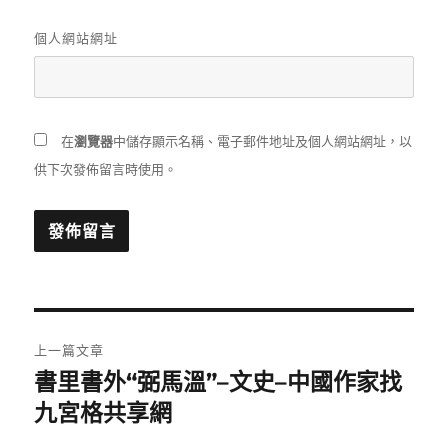
個人網站網址
在
瀏覽器
中儲存顯示名稱、電子郵件地址及個人網站網址，以
供下次發佈留言時使用。
文
上一篇文章
章
書里書外“弼馬溫”–文史–中國作家找
上
一
九宮格共享網
導
篇