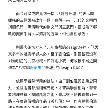
來也略有些隨便。
而今可以或許見到一幅“八臂哪吒城”的表示圖，
哪吒的三個頭被改作一個。這般一來，元代的文明門
與順承門、明清時代的崇文門與宣武門，便成為了哪
吒的擺佈手臂。以如許的方法，倒也自相矛盾。
劉秉忠確切介入了元年夜都的design任務，但居
京多年的姚廣孝卻未必。至于劉伯溫，則最基礎沒有
到過明初的北京地域。如許兩小我，何故被平易近間
傳為“八臂哪
舞蹈場地
吒城”的design者呢？
依照學者陳學霖的說法，由于劉伯溫與劉秉忠同
姓，並且兩者都是翊運元勳，才智與學藝相埒，都善
於地理歷算、陰陽風角之術，是以很不難被聯想到一
路。在廣為傳播的作品《英烈傳》中，作者稱劉伯溫