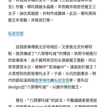
型，并成為李靖的兒子。依據《三教源流搜神年夜
全》所載，哪吒踏破水晶殿，年夜戰并殺逝世龍王三
太子，抽往其龍筋，并制作成腰絳。此后，哪吒再與
龍王年夜戰，并將其打敗。
私密空間
這個故事傳進北京地域后，又摻進北京外鄉特
點，進而構成了“八臂哪吒城”的傳說。依照今朝風行
的故事版本：由于舊時燕京的水源被龍王壟斷，所以
常常遭受水災，被稱作“苦海幽州”。誰能對於龍王？
大眾想到的即是哪吒太子。于是，元代的劉秉忠，明
代的劉伯溫與姚
教學場地
廣
私密空間
孝，便先后
design出“八臂哪吒城”，以鎮作孽的龍王。
實在，“八臂哪吒城”的說法，不難讓讀者覺得迷