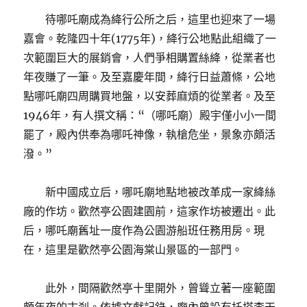
待哪吒廟成為絳行公所之后，這里也迎來了一場
嘉會。乾隆四十年(1775年)，絳行公地點此組織了一
次範圍巨大的展銷會，人們爭相購置絲絳，從業者也
年夜賺了一筆。及至嘉慶年間，絳行日益蕭條，公地
點哪吒廟四周購買地盤，以安葬麻煩的從業者。及至
1946年，有人撰文稱：“（哪吒廟）殿宇僅小小一間
罷了，殿內供奉為哪吒神像，執槍危坐，景象亦頗活
潑。”
新中國成立后，哪吒廟地點地被改革成一家絳絲
廠的作坊。歡然亭公園建園前，這家作坊被遷出。此
后，哪吒廟舊址一度作為公園游船班任務用房。現
在，這里是歡然亭公園海棠山景區的一部門。
此外，間隔歡然亭十里開外，曾聳立著一座範圍