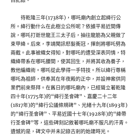
白記錄。
待乾隆三年(1738年)，哪吒廟內創立起絳行公
所。絳行動什么在此樹立公所呢？依據平易近間傳
說，哪吒打逝世龍王三太子后，抽往龍筋為父親做了
束甲絳。后來，李靖聞訊怒髮衝冠，揮劍將哪吒劈為
兩截。此事被織女得知，對哪吒的遭受深表同情，特
織絳帶系在哪吒腰間，使其回生，并將其收為養子，
教他編織術。哪吒從此學得一手特技。所以絳行尊稱
哪吒為祖師，供奉其在年夜殿的正中，并設神案供同
業們前來祭拜。在舊日的哪吒廟內，已經聳立著乾隆
四十年(1775年)的“絳行圣會碑”、嘉慶二十二年
(1817年)的“絳行公議條規碑”、光緒十九年(1893年)
的“絳行圣會碑”、平易近國十七年(1928年)的“絳帶
行圣會碑”等，這些碑刻記敘著哪吒廟不服凡的汗青。
遺憾的是，碑文中并未記錄古剎的始建時光。