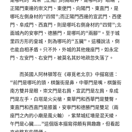
是哪吒的“耳朵”;正陽門的兩眼井，是哪吒的“眼睛”;
正陽門東邊的崇文門、東便門、向陽門、東直門，是
哪吒左側身材的“四臂”;而正陽門西邊的宣武門、西便
門、阜成門、西直門，則是哪吒右側身材的“四臂”;北
面城內的安寧門、德勝門，是哪吒的“兩腳”。至于城
里四方形的皇城，則為哪吒的“五臟”。這種說法，倒
也能自相矛盾。只不外，外城的其他幾座門，如永定
門、左安門、右安門，被莫名其妙地疏忽失落了。
而英國人阿林頓等在《尋覓老北京》中描寫道：
“前門是哪吒的頭，棋盤街是鼻，中華門是嘴，棋盤街
南方雙井是眼，崇文門是右肩，宣武門是左肩，阜成
門是左手，白塔是火尖槍，東華門和西華門是雙臀，
東直門和西直門是膝蓋，安寧門和德勝門是雙足（兩
座門之內的小廟是風火輪），紫禁城紅墻是混天綾，
午門是心臟……”這個版本描寫得頗有興趣趣，但看起