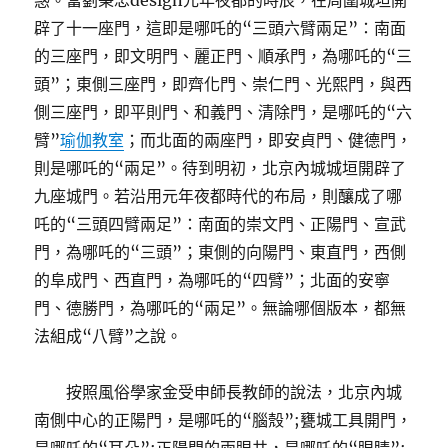
惑。當劉秉忠design元年夜都的時辰，在周圍城垣開
辟了十一座門，這即是哪吒的“三頭六臂兩足”：南面
的三座門，即文明門、麗正門、順承門，為哪吒的“三
頭”；東側三座門，即齊化門、崇仁門、光熙門，與西
側三座門，即平則門、和義門、清除門，是哪吒的“六
臂”
瑜伽教室
；而北面的兩座門，即安貞門、健德門，
則是哪吒的“兩足”。待到明初，北京內城城垣開辟了
九座城門。若沿用元年夜都時代的布局，則釀成了哪
吒的“三頭四臂兩足”：南面的崇文門、正陽門、宣武
門，為哪吒的“三頭”；東側的向陽門、東直門，西側
的阜成門、西直門，為哪吒的“四臂”；北面的安寧
門、德勝門，為哪吒的“兩足”。無論哪個版本，都無
法組成“八臂”之說。
按照風俗學家金受申師長教師的說法，北京內城
南側中心的正陽門，是哪吒的“腦殼”;甕城工具開門，