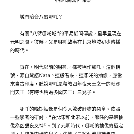
《哪吒鬧海》郵票
城門暗合八臂哪吒？
有關“八臂哪吒城”的平易近間傳說，最早呈現在
元明之際。彼時，又是哪吒故事在北京地域初步傳播
的時代。
實在，明代以前的哪吒，都被稱作那吒。這個稱
號，源自梵語Nata。這般看來，這哪吒的抽像，應當
來自古印度，聽說哪吒是釋教四年夜天王之一的毗沙
門天王（有時也稱為多聞天王）三兒子。
哪吒的晚期抽像是個令人驚破肝膽的惡童。依照
一些學者的研討，“在北宋和北宋以前，哪吒的基礎抽
像為凶狠夜叉神”。到了元明時代，哪吒的抽像終極定