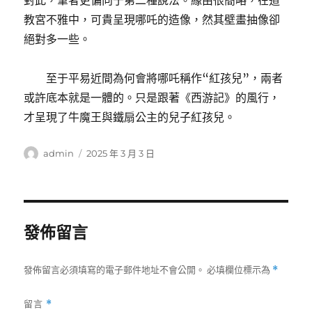
對此，筆者更偏向于第二種說法。緣由很簡略，在道
教宮不雅中，可貴呈現哪吒的造像，然其壁畫抽像卻
絕對多一些。
至于平易近間為何會將哪吒稱作“紅孩兒”，兩者
或許底本就是一體的。只是跟著《西游記》的風行，
才呈現了牛魔王與鐵扇公主的兒子紅孩兒。
作
發
admin
2025 年 3 月 3 日
者
佈
日
期:
發佈留言
發佈留言必須填寫的電子郵件地址不會公開。
必填欄位標示為
*
留言
*