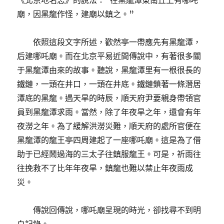
《北京地名志》的說法：“在黑龍潭東南丘上有哪吒
廟，因黑龍作怪，建廟以鎮之。”
依照這段文字所述，歡然亭一帶應先有黑龍潭，
后建哪吒廟。而在北京平易近間傳說中，有著很多關
于黑龍潭由來的故事。聽說，黑龍潭里有一根很長的
鐵鏈，一頭在井口，一頭在井底。鐵鏈鎖著一條潛居
潭底的黑龍。遇天旱的時辰，順天府尹要親身帶領官
員到黑龍潭求雨。當然，除了年夜旱之年，還會有年
夜澇之年。為了緩解洪澇災難，順天府的處所官便在
黑龍潭的龍王亭四周建起了一座哪吒廟。這是為了借
助于已經鬧過海的三太子往鎮服龍王。可是，祈雨往
往挽救不了比年年夜旱，鎮龍也難以禁止年夜雨成
災。
傳說回傳說，哪吒廟呈現的時光，卻找尋不到明