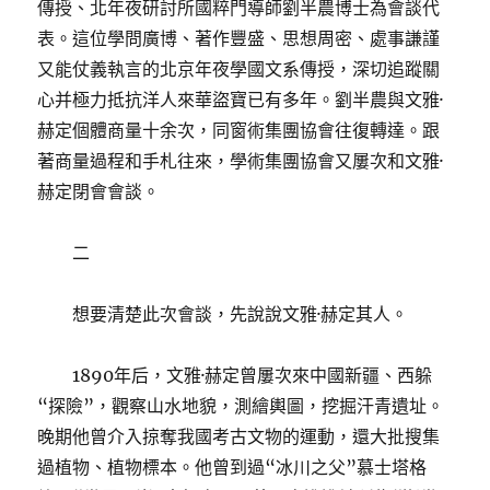
傳授、北年夜研討所國粹門導師劉半農博士為會談代
表。這位學問廣博、著作豐盛、思想周密、處事謙謹
又能仗義執言的北京年夜學國文系傳授，深切追蹤關
心并極力抵抗洋人來華盜寶已有多年。劉半農與文雅·
赫定個體商量十余次，同窗術集團協會往復轉達。跟
著商量過程和手札往來，學術集團協會又屢次和文雅·
赫定閉會會談。
二
想要清楚此次會談，先說說文雅·赫定其人。
1890年后，文雅·赫定曾屢次來中國新疆、西躲
“探險”，觀察山水地貌，測繪輿圖，挖掘汗青遺址。
晚期他曾介入掠奪我國考古文物的運動，還大批搜集
過植物、植物標本。他曾到過“冰川之父”慕士塔格