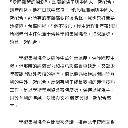
“身陷艱苦的深淵”，認識到除了與中國人一起配合，
別無前途。他在日誌中寫道：“假設我謝絕與中國人一
起配合，那所有的事體都要得壞名聲，我也只好閉幕
遠征隊，預備回程。”他不得已，經由過程北年夜研討
所國粹門主任沈兼士傳達學術集團協會，追求讓步，
愿意一起配合。
學術集團協會要維護中華汗青遺產，保護國度主
權，但那時的經濟實力和技巧設備嚴重缺乏，又缺少
年夜範圍野外考核的經歷。值此機遇積極展開同等互
利的中外一起配合，反倒有利于成長我國的迷信技巧
工作，是以學術集團協會審時度勢，保持以我為主、
同等互利的準繩，決議與文雅·赫定會談一起配合事
宜。
學術集團協會召開屢次會議，推薦北年夜國文系