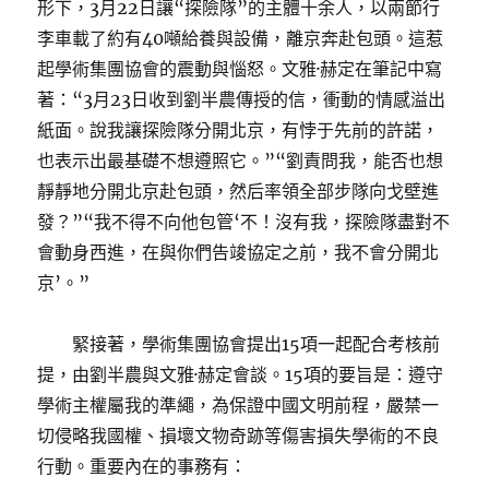
形下，3月22日讓“探險隊”的主體十余人，以兩節行
李車載了約有40噸給養與設備，離京奔赴包頭。這惹
起學術集團協會的震動與惱怒。文雅·赫定在筆記中寫
著：“3月23日收到劉半農傳授的信，衝動的情感溢出
紙面。說我讓探險隊分開北京，有悖于先前的許諾，
也表示出最基礎不想遵照它。”“劉責問我，能否也想
靜靜地分開北京赴包頭，然后率領全部步隊向戈壁進
發？”“我不得不向他包管‘不！沒有我，探險隊盡對不
會動身西進，在與你們告竣協定之前，我不會分開北
京’。”
緊接著，學術集團協會提出15項一起配合考核前
提，由劉半農與文雅·赫定會談。15項的要旨是：遵守
學術主權屬我的準繩，為保證中國文明前程，嚴禁一
切侵略我國權、損壞文物奇跡等傷害損失學術的不良
行動。重要內在的事務有：