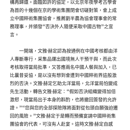
構再歸還。面臨如許的協定，以北京年夜學考古學會
為首的十幾個在京的學術集團閉會切磋對策，會上成
立中國粹術集團協會，推薦劉半農為協會理事會的常
務理事，并頒發“否決外人隨便采取中國古物”之宣
言。
一開端，文雅·赫定認為按通例在中國考核都由洋
人專斷專行，采集品運出國境無人干預干與，而此次
考核取得當局批準，又答應兩名中國人餐與加入，已
比曩昔妥協，是以沒有想到會遭到中國粹術界這般激
烈的否決。文雅·赫定乞助北洋當局，北洋當局怕變成
先生活動，轉告文雅·赫定：“假如否決組織變得加倍
激怒，現當局出于本身的斟酌，也將撤回簽發的允許
證。”“您與您的全部探險隊將面對從包頭自願強迫遷
回的風險。”文雅·赫定于是轉而預備宴請中國粹術集
團協會的代表，可沒有人赴宴。這時文雅·赫定自感