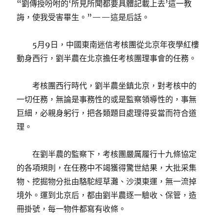
“劉傳授吩咐的‘所見所聞都要具體記載上去’這一教
誨，使我受害畢生。”——這是后話。
5月9日，中國東南迷信考核團從北京年夜學紅樓
動身西行，劉半農在北京擔任考核團理事會的任務。
考核團西行時代，劉半農坐鎮北京，對考核中的
一切任務，無論是事務性的或是監察領導性的，事無
巨細，必親身躬行，把各類題目處理得妥當而符合道
理。
在劉半農的監察下，考核團嚴厲履行十九條協定
的各項規則，在任務中不竭獲得驚世結果，大批采集
物、挖掘物分批由駱駝經草灘、沙漠東運，無一流掉
境外。運到北京后，都由劉半農逐一驗收、保管，造
冊掛號，每一物件都寫有收條。