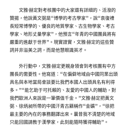
文雅·赫定對考核團中的大家還有詳細的、活潑的
贊揚，他說黃文弼是“博學的考古學家”，說“袁復禮
長短常博學的、優良的地質學家、古生物學家、考古
學家、地形丈量學家”，他預言“年青的中國團員將有
嚴重的進獻于世界”。現實證實，文雅·赫定的這些贊
詞并非溢美之詞，而是他慧眼識英才。
外行動中，文雅·赫定更親身領會到考核團有中方
團長的需要性。他寫道：“在偏僻地域由中國同業出頭
具名與本地當局會談要比我們本國人出頭具名有利得
多。”“能乞助于可托賴的、友愛的中國人的輔助，對
我們歐洲人來說是一筆價值千金。”文雅·赫定把黃文
弼、徐炳昶所帶的中國汗青古籍稱作“金礦”，“徐把
最主要的內在的事務翻譯出來。曩昔我不清楚的地域
只能回國請教于漢學家，此刻能隨時獲得輔助”。