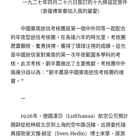
一九二七年四月二十六日簽訂的十九條協定原件
（袁復禮家眷加入我的最愛）
中國東南迷信考核團是第一個中外同等一起配合
的年夜型迷信考核團。在長達六年的時光里，考核團
歷盡艱險、奮勇拼搏，獲得了環球注視的成績。這也
是中國迷信家對東南的第一次年夜範圍多學科的考
核。此次考核，劉半農做出了主要進獻，考核團中外
兩邊分歧以為：“劉半農是中國東南迷信考核團的魂
靈。”
一
1926年，德國漢莎（Lufthansa）航空公司預計
開辟從柏林經北京到上海的空中路況線，出資委托瑞
典探險家文雅·赫定（Sven Hedin）博士來華，探測