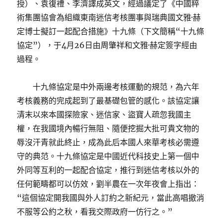
授）、袁復禮、李濟譯成英文，經過議定了《中國粹
術集團協會為組織東南迷信考核團事與瑞典國文雅·赫
定博士擬訂一起配合措施》十九條（下文簡稱“十九條
協定”），于4月26日由周肇祥和文雅·赫定簽字經由
過程。
十九條協定是中外兩邊考核運動的規范，為六年
考核義務的完成起到了最基礎包管的感化。該協定讓
清末以來本國探險家、迷信家、盜寶人疏忽我國主
權，在我國境內暢行無阻、隨便挖掘大批可貴文物的
辱沒汗青就此終止，成為此后本國人來華考核必需遵
守的典范。十九條協定是中國近代科技史上第一個中
外同等互利的一起配合協定，推行到迷信考核以外的
任何範疇都可以仿效，劉半農在一次年夜會上指出：
“這個協定開我國與外人訂約之新紀元，當此高唱撤消
不服等公約之秋，看我交際政府一仿行之。”