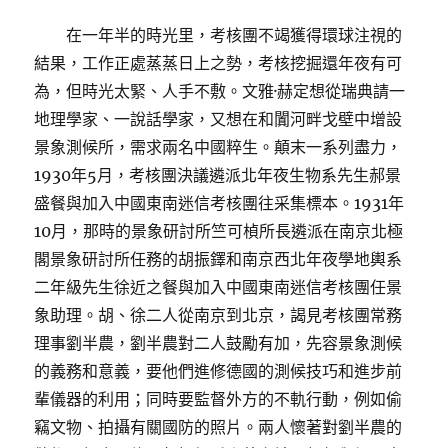
在一年半的時光里，考核團不竭獲得環球注視的
結果，工作正處蒸蒸日上之勢，考核挖掘還年夜有可
為，但時光太緊、人手不敷。文雅·赫定想從瑞典請一
地理學家、一說話學家，又想在和闐河畔戈壁中增設
景象測候所，需求兩名中國粹生。顛末一系列盡力，
1930年5月，考核團決議遴派北年夜生物系先生郝景
盛餐與加入中國東南迷信考核團往采集標本。1931年
10月，那時的景象研討所竺可楨所長遴派在南京北極
閣景象研討所任務的胡振鐸和南京西北年夜學地輿系
二年級先生徐近之餐與加入中國東南迷信考核團任景
象助理。胡、徐二人從南京到北京，謁見考核團常務
理事劉半農，劉半農對二人鼓勵有加，先容景象測候
的義務和意義，要他們進修德國的測候技巧和進步前
輩儀器的利用；同時要監督外方的不軌行動，例如偷
竊文物、拍攝有關國防的照片。兩人懷著對劉半農的