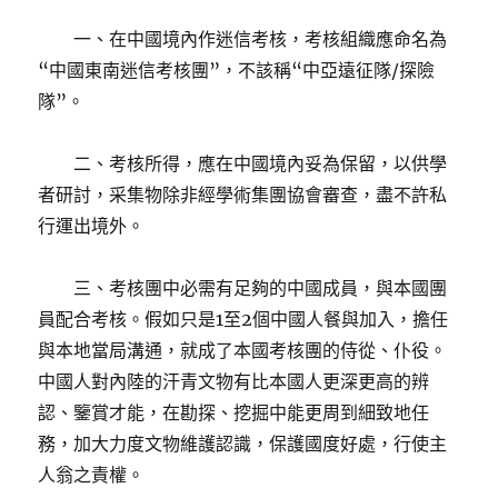
一、在中國境內作迷信考核，考核組織應命名為
“中國東南迷信考核團”，不該稱“中亞遠征隊/探險
隊”。
二、考核所得，應在中國境內妥為保留，以供學
者研討，采集物除非經學術集團協會審查，盡不許私
行運出境外。
三、考核團中必需有足夠的中國成員，與本國團
員配合考核。假如只是1至2個中國人餐與加入，擔任
與本地當局溝通，就成了本國考核團的侍從、仆役。
中國人對內陸的汗青文物有比本國人更深更高的辨
認、鑒賞才能，在勘探、挖掘中能更周到細致地任
務，加大力度文物維護認識，保護國度好處，行使主
人翁之責權。