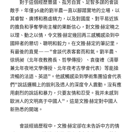
對于這個經歷豐盛、孤芳自賞、足智多謀的會談
敵手，年僅36歲的劉半農一直以腳踏實地的立場，以
其睿智、廣博和務虛精力，以及對國度、對平易近族
的擔負和爭奪學術主權的果斷信心，對文雅·赫定曉之
以理、動之以情，令文雅·赫定幾回再三感觸感染到中
國粹者的懇切、聰明和毅力。在文雅·赫定的筆記里，
有最後的直覺——“會談代表客套而和氣。劉半農、
徐炳昶（北年夜教務長、哲學傳授）、袁復禮（清華
兼北年夜地文學傳授、北年夜考古學會代表）等能操
流暢的法語、英語”。他感觸感染到學術集團協會代表
們“說話邏輯上的銳利及透人的深度令人震動。沒有應
用劇烈的說話和暴力，只要友情和忍受。我并未感到
歐洲人的文明高于中國人”，這是文雅·赫定對中國人
新熟悉的開端。
會談經過歷程中，文雅·赫定卻在未告訴中方的情