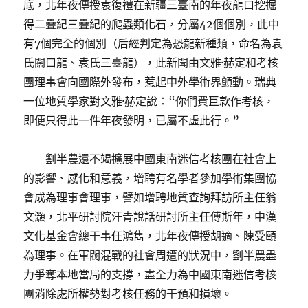
底，北年夜傳授袁復禮在新疆三臺南的年夜龍口挖掘
得二疊紀三疊紀的爬蟲類化石，分屬42個個別，此中
有7個完全的個別（后經判定為恐龍新種類，命名為袁
氏闊口龍、袁氏三臺龍），此新聞由文雅·赫定和考核
團理事會向國際外發布，惹起中外學術界顫動。瑞典
一位地質學家對文雅·赫定說：“你們費巨款作考核，
即便只得此一件年夜發明，已屬不虛此行。”
劉半農還不竭擴展中國東南迷信考核團在社會上
的影響、感化和意義，增聘有名學者參加學術集團協
會成為理事會理事，譬如增聘地質查詢拜訪所主任翁
文灝，北平研討院汗青說話研討所主任傅斯年，中漢
文化基金會總干事任鴻雋，北年夜傳授胡適、陳受頤
為理事。在軍閥混戰的社會周遭的狀況中，劉半農盡
力爭奪本地當局的支撐，盡全力為中國東南迷信考核
團消除處所權勢對考核任務的干預和損壞。