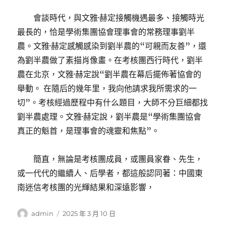
會談時代，與文雅·赫定接觸機遇最多、接觸時光
最長的，恰是學術集團協會理事會的常務理事劉半
農。文雅·赫定感觸感染到劉半農的“可親而友善”，還
為劉半農做了素描肖像畫。在考核團西行時代，劉半
農在北京，文雅·赫定說“劉半農在幕后擺佈著協會的
舉動。 在隨后的幾年里，我向他請求我所需求的一
切”。考核經過歷程中有什么題目，大師不分巨細都找
劉半農處理。文雅·赫定說，劉半農是“學術集團協會
真正的魁首，是理事會的魂靈和焦點”。
簡直，無論是考核團成員，或團員家眷、先生，
或一代代的繼續人、后學者，都這般認同著：中國東
南迷信考核團的光輝結果和深遠影響，
作
發
admin
2025 年 3 月 10 日
者
佈