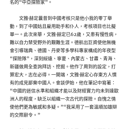
名的“中亞探險家”。
文雅·赫定曩昔到中國考核只是他小我的零丁舉
動，到了中國姑且雇用助手和仆人，考核項目也比擬
單一。此次來華，文雅·赫定已62歲，又患有慢性病，
難以自力禁受野外的艱難生涯。德航出巨資使他無機
會引導瑞典、德國、丹麥等多學科專家構成的年夜型
“探險隊”，深刻綏遠、寧夏、內蒙古、甘肅、青海、
新疆做周全查詢拜訪、挖掘。他作了周到的設定，打
算宏大，志在必得。一開端，文雅·赫定心存東方人慣
有的成見鄙棄中國人。會談伊始，他在筆記中寫著：
“中國的迷信水準和組織才能以及財經實力均未到達歐
洲人的程度，缺乏以組織一次古代的探險。自愧之情
使他們更為敏感和多疑。”“我采用了一套溫順加雄辯
的交際辭令。”