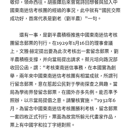
敬仰，領命西往。胡振鐸后來曾寫詩回想餐與加入中
國東南迷信考核團的經過的事況，此中就有“國民交際
成功好，首席代表是劉老（劉半農）”一句。
還有一事，是劉半農積極推進中國東南迷信考核
團留念郵票的刊行。在1929年1月16日的理事會議
上，文雅·赫定提出要為此次考核出一套留念郵票，劉
半農積極支撐，并向當局提出請求。蔡元培向路況部
收回公函，謂：“考核東南迷信事務，在本國實為創
舉，兩年來中國東南迷信考核團有相當成就，所謂刊
行留念郵票，意在惹起公民對于學術探查之興趣。當
局為學術界發留念郵票，在國外亦多先例。能否準予
照辦，以示當局提倡之意。請鑒核實施。”1932年6
月，為留念中國東南迷信考核團勝利考核，留念郵票
一套四枚正式刊行，票面為故宮所躲元代畫家作品，
票上有中國字和拉丁字絕對照。