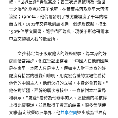
峰、“世界屋脊”青躲高原；曾三次進進被稱為“逝世
亡之海”的塔克拉瑪干戈壁，在葉爾羌河及塔里木河漂
流過；1900年，他偶爾發明了被戈壁埋沒了千年的樓
蘭古城，1901年又特地到該地進一個步驟挖掘，挖出
150多件華文圖書，隨手帶回瑞典，現躲于斯德哥爾摩
中亞文物加入我的最愛所。
文雅·赫定善于吸取他人的經歷經驗，為本身的好
處而恰當讓步。他在筆記里寫著：“中國人在他們國際
是在家里，本國人只是主人。假如主人對于本身的好
處沒有恰當的機變和聰明，用寬宏合禮的立場往看待
他們的中國主人，他們欠好的立場，本身必食其報。”
他在對新疆、西躲的屢次考核中，一直依附本地當局
和群眾，“友愛”看待為他辦事的人。這使他的考核停
止得比擬順遂，並且取得了豐富的結果。很多發明使
文雅·赫定飲譽歐洲學界，他
共享空間
逐步成為世界有