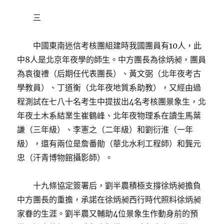
三
中國東南迷信考核團組建時我國團員有10人，此
中8人是北京年夜學的師生。中方團長為徐炳昶，團員
為袁復禮（后期任代表團長）、黃文弼（北年夜考古
學教員）、丁道衡（北年夜地質系助教），又經由過
程測試在七八十名考生中提拔出4名考核團景象生，北
年夜土木系結業生崔鶴峰、北年夜物理系在讀生馬葉
謙（三年級）、李憲之（二年級）和劉衍淮（一年
級），還有兩位是詹番勛（華北水利工程師）和龔元
忠（汗青博物館攝影師）。
十九條協定簽署后，劉半農積極支撐徐炳昶擔負
中方團長的重擔，承諾在徐炳昶西行時代照料徐炳昶
家眷的生涯。劉半農又輔助4位景象生作動身前的預