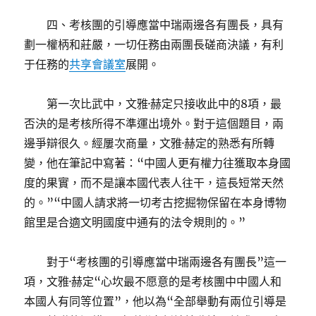
四、考核團的引導應當中瑞兩邊各有團長，具有
劃一權柄和莊嚴，一切任務由兩團長磋商決議，有利
于任務的
共享會議室
展開。
第一次比武中，文雅·赫定只接收此中的8項，最
否決的是考核所得不準運出境外。對于這個題目，兩
邊爭辯很久。經屢次商量，文雅·赫定的熟悉有所轉
變，他在筆記中寫著：“中國人更有權力往獲取本身國
度的果實，而不是讓本國代表人往干，這長短常天然
的。”“中國人請求將一切考古挖掘物保留在本身博物
館里是合適文明國度中通有的法令規則的。”
對于“考核團的引導應當中瑞兩邊各有團長”這一
項，文雅·赫定“心坎最不愿意的是考核團中中國人和
本國人有同等位置”，他以為“全部舉動有兩位引導是