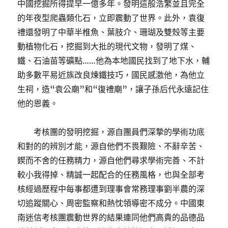
中國挖掘所得提早一億多年。發明這般浩繁並且完全
的年夜型爬蟲類化石，立即震動了世界。此外，袁復
禮還發明了中華半椎魚、葉肢介、珊瑚及雙殼等主要
動植物化石，挖掘到大批的現代文物，發明了煤、
鐵、石油苗等礦點……他為本地國民找到了地下水，輔
助多數平易近族改良煉鐵技巧，國民感激他，為他立
生祠，造“袁公廟”和“復禮廟”，讓子孫后代永遠記住
他的恩義。
考核團的發明挖掘，源自團員們深摯的學術功底
和對的的辨別才能，源自他們不畏艱險、不辭辛苦、
鍥而不舍的任務精力，源自他們尋求學術完善、不計
較小我得掉、精誠一起配合的任務風格，也與全部考
核經過歷程中每事都遭到理事會常務理事劉半農的深
切追蹤關心、周密監察和熱忱領導密不成分。中國東
南迷信考核團震動世界的結果連同他們高貴的品德品