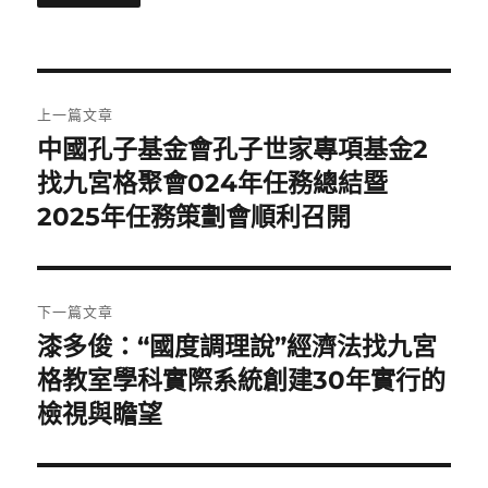
文
上一篇文章
章
中國孔子基金會孔子世家專項基金2
上
一
找九宮格聚會024年任務總結暨
導
篇
2025年任務策劃會順利召開
覽
文
章:
下一篇文章
漆多俊：“國度調理說”經濟法找九宮
下
一
格教室學科實際系統創建30年實行的
篇
檢視與瞻望
文
章: