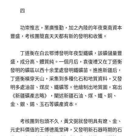
四
功崇惟志，業廣惟勤，加之內陸的年夜東南資本
豐盛，考核團簡直天天都有新的發明和收獲。
丁道衡在白云鄂博發明年夜型鐵礦，該礦儲量豐
盛，成分高、體質純。一個月后，袁復禮又在丁道衡
發明的礦區以西十余里處發明鐵礦苗。進進新疆后，
丁道衡橫穿天山，采集到多種化石和地質資料，又發
明多處油苗、煤炭、鐵礦等。他繪制出地質圖，寫出
《新疆礦產志略》，闡述新疆石油、煤、鐵、銅、
金、銀、錫、玉石等礦產資本。
考核團到包頭不久，黃文弼就發明具有遼、金、
元史料價值的王傅德風堂碑，又發明新石器時期的石