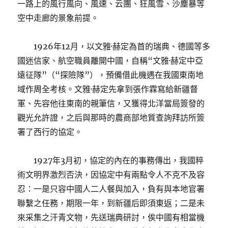
一路上的風行風向、風速、云團、狂風雪、沙塵暴等
空中走廊的景象前提。
1926年12月，以文雅·赫定為首的瑞典、德國等多
國迷信家、航空職員離開中國，自稱“文雅·赫定中亞
遠征隊”（“探險隊”），預備借此機遇在我國東南地
域作周全考核。文雅·赫定先拿到張作霖寫給新疆督
軍、先容他往東南的親筆信，又獲得北洋當局簽發的
觀光允許證，之后與那時的農商部地質查詢拜訪所簽
署了西行的協定。
1927年3月初，協定的內在的事務傳出，我國粹
術文明界激烈否決，因協定中有兩點令人不克不及容
忍：一是只容中國人二人餐與加入，負有與本地官署
聯繫之任務，期限一年，到新疆后即須東返；二是未
來采集之汗青文物，先送瑞典研討，俟中國有相當機