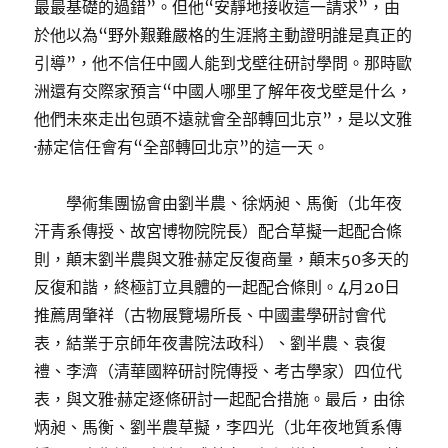
最最基礎的過錯”。但他“安靜地接收這一請求”，由
於他以為“野外艱難嚴格的生涯將主動證明誰是真正的
引導”，他不信任中國人能到戈壁往研討學問。那時歐
洲還有交際家預言“中國人哪里了解年夜戈壁是什么，
他們未來走出包頭不遠就會全部轉回北京”，是以文雅
·赫定信任會有“全部轉回北京”的這一天。
學術集團協會由劉半農、徐炳昶、馬衡（北年夜
汗青系傳授、故宮博物院院長）配合草擬一起配合條
則，顛末劉半農與文雅·赫定反復商量，顛末50多天的
反復和諧，終極訂立具體的一起配合條則。4月20日
推薦周肇祥（古物展覽場所長、中國畫學研討會代
表，結業于京師年夜書院法政科）、劉半農、袁復
禮、李濟（清華國粹研討院傳授、考古學家）四位代
表，與文雅·赫定逐條研討一起配合措施。最后，由徐
炳昶、馬衡、劉半農草擬，李四光（北年夜地質系傳