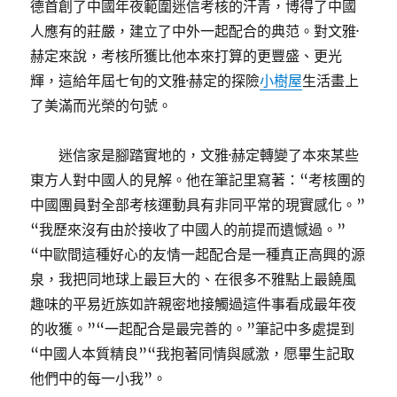
德首創了中國年夜範圍迷信考核的汗青，博得了中國
人應有的莊嚴，建立了中外一起配合的典范。對文雅·
赫定來說，考核所獲比他本來打算的更豐盛、更光
輝，這給年屆七旬的文雅·赫定的探險
小樹屋
生活畫上
了美滿而光榮的句號。
迷信家是腳踏實地的，文雅·赫定轉變了本來某些
東方人對中國人的見解。他在筆記里寫著：“考核團的
中國團員對全部考核運動具有非同平常的現實感化。”
“我歷來沒有由於接收了中國人的前提而遺憾過。”
“中歐間這種好心的友情一起配合是一種真正高興的源
泉，我把同地球上最巨大的、在很多不雅點上最饒風
趣味的平易近族如許親密地接觸過這件事看成最年夜
的收獲。”“一起配合是最完善的。”筆記中多處提到
“中國人本質精良”“我抱著同情與感激，愿畢生記取
他們中的每一小我”。