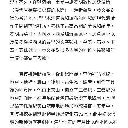
斧，不久，在額濟納一土堡中還發明數枚居延漢簡
（漢代原始邊役檔案的木簡）。進新疆后，黃文弼對
吐魯番盆地、塔里木河道域和羅布泊地域的現代遺址
作了周到查詢拜訪，考據了古高昌國的塋域和編年，
發明古墓群、古陶器、西漢烽燧臺遺址、居倉遺址以
及良多漢通西域的最早的文字翰札、墓表、石器、玉
器、五銖錢等。黃文弼對很多古城的地位、遷移和汗
青演化都做了考據。
袁復禮進新疆后，從測繪開端，查詢拜訪地貌、
地層、結構、巖山、冰川、古生物、礦產，制作了具
體的地質圖。他兩上天山，樹立了二疊紀、三疊紀的
地層剖面圖，在準噶爾台灣東邊編繪了地貌圖，具體
記錄了侏羅紀天山龍產地的地形地貌特征。五年中，
袁復禮挖掘到獸形爬蟲類恐龍化石72具，此中初次發
明的新種類就有8種，這些化石的年月比以前本國人在