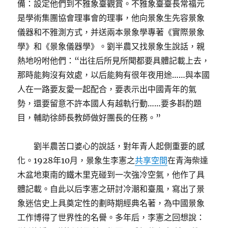
備：設定他們到不雅象臺觀賞。不雅象臺臺長常福元
是學術集團協會理事會的理事，他向景象生先容景象
儀器和不雅測方式，并送兩本景象學專著《實際景象
學》和《景象儀器學》。劉半農又找景象生說話，親
熱地吩咐他們：“出往后所見所聞都要具體記載上去，
那時能夠沒有效處，以后能夠有很年夜用途……與本國
人在一路要友愛一起配合，要表示出中國青年的氣
勢，還要留意不許本國人有越軌行動……要多斟酌題
目，輔助徐師長教師做好團長的任務。”
劉半農苦口婆心的說話，對年青人起側重要的感
化。1928年10月，景象生李憲之
共享空間
在青海柴達
木盆地東南的鐵木里克碰到一次強冷空氣，他作了具
體記載。自此以后李憲之研討冷潮和臺風，寫出了景
象迷信史上具奠定性的劃時期經典名著，為中國景象
工作博得了世界性的名譽。多年后，李憲之回想說：