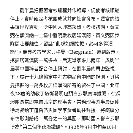
劉半農把握著考核過程并作領導，促使考核順遂
停止，實時確定考核團成就并向社會發布。豐富的結
果讓世界震動，令中國人興高采烈。考核初期，黃文
弼在額濟納一土堡中發明數枚居延漢簡，黃文弼因步
隊開赴要離往，留話“此處如細挖掘，必可多得漢
簡”。瑞典考古學家貝格曼（Bergman）遭到啟示，
挖掘居延漢簡一萬多枚，后更舉家來此兩年，與劉半
農等中國粹者配合停止研討。在劉半農的周密監視
下，履行十九條協定中考古物品留中國的規則，貝格
曼挖掘的一萬多枚居延漢簡所有的留在了中國。北年
夜28歲的助教丁道衡發明包頭白云鄂廣博鐵礦，徐炳
昶團長當即電告北京的理事會，常務理事劉半農促使
徐炳昶給丁道衡派輿圖學家詹番勛往聲援，將鐵礦分
布情形測繪成二萬分之一的輿圖，那時國人譽白云鄂
博為“第二個年夜冶鐵礦”。1928年9月中旬至10月