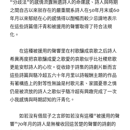
“分歧法”的感情流露無遺詩人的命運感、詩人與時期
之間自古以來就存在的嚴重關系詩人在50年月末或60
年月以來郁結在心的感情得以酣暢而較少忌諱地表示
在這些詩篇借汗青和被援用的聲響取得了符合法規
化。
在這種被援用的聲響里在村歌釀成哀歌之后詩人
希冀再度把哀歌釀成愛之歌愛的哀歌似乎比社稷悲歌
更能安慰詩人的心坎。從收錄于詩集的詩劇片斷而言
這些詩篇與駱冷超五六十年月里以詩報酬主題的作品
有著構造上的對等性無論是村歌元素、家國憂患之情
仍是被流放的詩人之歌似乎駱冷超有興趣完成了一次
小我感情與時期認知的汗青化。
如若沒有借屈子之言即如若沒有這種“被援用的聲
響”70年月的詩人是無權收回這苦楚的聲響的詩劇的