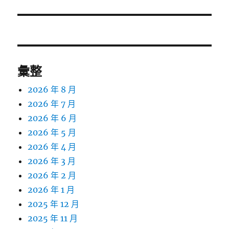
篇
文
章:
彙整
2026 年 8 月
2026 年 7 月
2026 年 6 月
2026 年 5 月
2026 年 4 月
2026 年 3 月
2026 年 2 月
2026 年 1 月
2025 年 12 月
2025 年 11 月