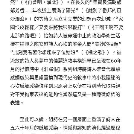
然”（《再會吧，漢北》）。在長久的“集賢良滿朝馥
郁芳香……年夜道上展滿了陽光”（《離別了番邦的風
沙濁浪》）的等待之后立功立業的幻想再次幻滅了“家
國恨皮鞭樣／又要來將我狠狠鞭打”（《王啊王啊不要
走那條路吧》）恰如詩人被命運中止的政治學術生活
樣在掃興之際安慰詩人心坎的唯余人間“美妙的抽像”
“此刻我看著你想起來了位姑娘”（《橘之歌》）。被
流放的詩人與夢中的佳麗這敘事構造早已呈現在60年
月的抒懷詩中《汨羅恨》系列組詩將詩人確當代體驗
感觸感染與思慮置換到現代史的敘事中將小我隱秘的
心坎感觸感染位移到屈原身上以便在特別時代取得絕
對不受拘束表達的能夠性當然這又是一種隱微話語的
表達。
至此可以說，組詩在另一個層面上重演了詩人在
五六十年月的感觸感染、情感與認知的演化經過歷程