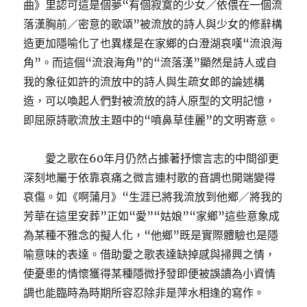
曲》里認可這是個夢“有個寂寞的少女／依偎在一個流
落漢胸前／密意的歌頌”被流放的詩人與少女的修辭構
造更加隱喻化了也異樣是在家鄉的白澄湖哀嘆“流浪海
角”。而這個“流浪海角”的“流落漢”顯然是詩人或自
我的象征如許的流放中的詩人與生疏女郎的論述構
造，可以喚起人們對被流放的詩人原型的文明記憶，
即屈原詩歌流放主題中的“噴鼻草佳麗”的文明寄意。
愛之歌在60年月仍然占據著抒懷言志的中間卻更
深刻地屬于依靠哀痛之微言連村歌的音調也開端變得
哀傷。如《啊蒲月》“生涯已將我流放到他鄉／將我的
芳華在這里安葬”正如“愛”“姑娘”“家鄉”這些意象成
為某種不雅念的擬人化，“他鄉”既是實際體驗也是隱
喻意味的表達。借助愛之歌表達缺掉感與掃興之情，
使憂患的情懷獲得某種隱微抒發即便被誤讀為小資情
調也能臨時為時期所容忍除非是萍水相逢的寫作。