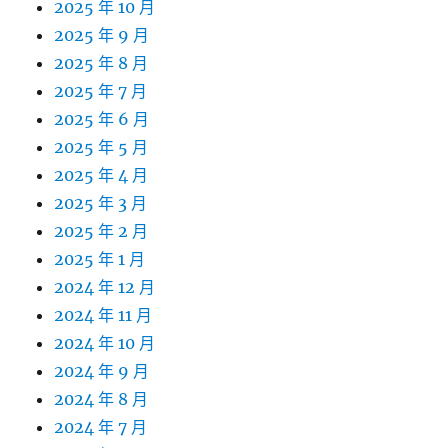
2025 年 10 月
2025 年 9 月
2025 年 8 月
2025 年 7 月
2025 年 6 月
2025 年 5 月
2025 年 4 月
2025 年 3 月
2025 年 2 月
2025 年 1 月
2024 年 12 月
2024 年 11 月
2024 年 10 月
2024 年 9 月
2024 年 8 月
2024 年 7 月