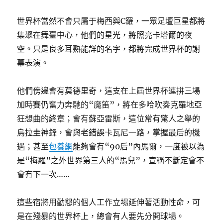
世界杯當然不會只屬于梅西與C羅，一眾足壇巨星都將
集聚在舞臺中心，他們的星光，將照亮卡塔爾的夜
空。只是良多耳熟能詳的名字，都將完成世界杯的謝
幕表演。
他們傍邊會有莫德里奇，這支在上屆世界杯連拼三場
加時賽仍奮力奔馳的“魔笛”，將在多哈吹奏克羅地亞
狂想曲的終章；會有蘇亞雷斯，這位常有驚人之舉的
烏拉圭神鋒，會與老錯誤卡瓦尼一路，掌握最后的機
遇；甚至
包養網
能夠會有“90后”內馬爾，一度被以為
是“梅羅”之外世界第三人的“馬兒”，宣稱不斷定會不
會有下一次……
這些宿將用勤懇的個人工作立場延伸著活動性命，可
是在殘暴的世界杯上，總會有人要先分開球場。