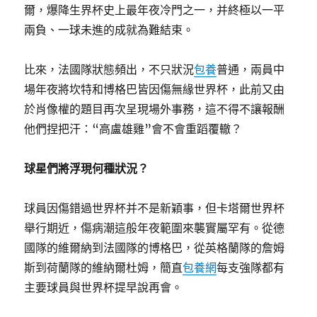
爾，爆降生界杯史上最年夜冷門之一，并終極以一平
兩負、一球未進的成就為難結束。
比來，法國隊狀態頻出，不只狀況
包養
普通，兩員中
場年夜將坎特和博格巴皆因傷無緣世界杯，此前又由
於肖像權的題目再次呈現場外事務，這不得不讓報酬
他們捏把汗：“高盧雄雞”會不會重蹈覆轍？
球星們將浮現何種狀況？
球員因傷錯過世界杯并不是新穎事，但卡塔爾世界杯
舉行期近，傷病潮這般年夜範圍來襲實屬罕有。從德
國隊的維爾納到法國隊的博格巴，從英格蘭隊的詹姆
斯到荷蘭隊的維納爾杜姆，簡直
包養網
每支強隊都有
主要球員與世界杯提早說再會。