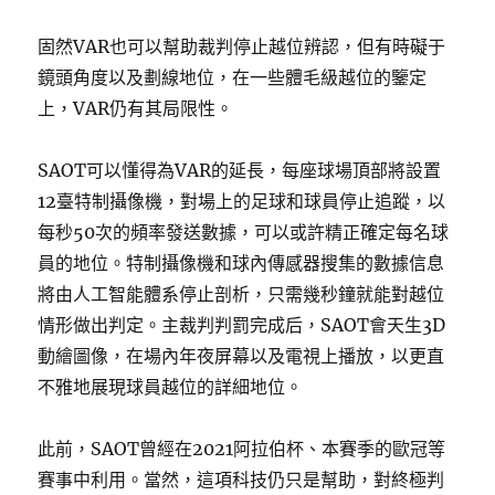
固然VAR也可以幫助裁判停止越位辨認，但有時礙于
鏡頭角度以及劃線地位，在一些體毛級越位的鑒定
上，VAR仍有其局限性。
SAOT可以懂得為VAR的延長，每座球場頂部將設置
12臺特制攝像機，對場上的足球和球員停止追蹤，以
每秒50次的頻率發送數據，可以或許精正確定每名球
員的地位。特制攝像機和球內傳感器搜集的數據信息
將由人工智能體系停止剖析，只需幾秒鐘就能對越位
情形做出判定。主裁判判罰完成后，SAOT會天生3D
動繪圖像，在場內年夜屏幕以及電視上播放，以更直
不雅地展現球員越位的詳細地位。
此前，SAOT曾經在2021阿拉伯杯、本賽季的歐冠等
賽事中利用。當然，這項科技仍只是幫助，對終極判