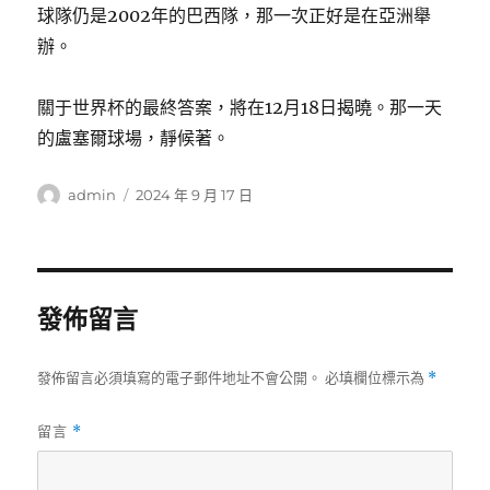
球隊仍是2002年的巴西隊，那一次正好是在亞洲舉
辦。
關于世界杯的最終答案，將在12月18日揭曉。那一天
的盧塞爾球場，靜候著。
作
發
admin
2024 年 9 月 17 日
者
佈
日
期:
發佈留言
發佈留言必須填寫的電子郵件地址不會公開。
必填欄位標示為
*
留言
*