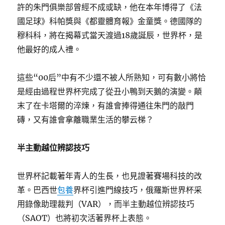
許的朱門俱樂部曾經不成或缺，他在本年博得了《法
國足球》科帕獎與《都靈體育報》金童獎。德國隊的
穆科科，將在揭幕式當天渡過18歲誕辰，世界杯，是
他最好的成人禮。
這些“00后”中有不少還不被人所熟知，可有數小將恰
是經由過程世界杯完成了從丑小鴨到天鵝的演變。顛
末了在卡塔爾的淬煉，有誰會捧得通往朱門的敲門
磚，又有誰會拿離職業生活的攀云梯？
半主動越位辨認技巧
世界杯記載著年青人的生長，也見證著賽場科技的改
革。巴西世
包養
界杯引進門線技巧，俄羅斯世界杯采
用錄像助理裁判（VAR），而半主動越位辨認技巧
（SAOT）也將初次活著界杯上表態。