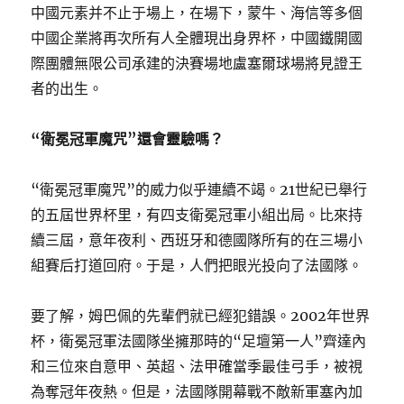
中國元素并不止于場上，在場下，蒙牛、海信等多個
中國企業將再次所有人全體現出身界杯，中國鐵開國
際團體無限公司承建的決賽場地盧塞爾球場將見證王
者的出生。
“衛冕冠軍魔咒”還會靈驗嗎？
“衛冕冠軍魔咒”的威力似乎連續不竭。21世紀已舉行
的五屆世界杯里，有四支衛冕冠軍小組出局。比來持
續三屆，意年夜利、西班牙和德國隊所有的在三場小
組賽后打道回府。于是，人們把眼光投向了法國隊。
要了解，姆巴佩的先輩們就已經犯錯誤。2002年世界
杯，衛冕冠軍法國隊坐擁那時的“足壇第一人”齊達內
和三位來自意甲、英超、法甲確當季最佳弓手，被視
為奪冠年夜熱。但是，法國隊開幕戰不敵新軍塞內加