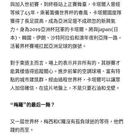
與加入世初賽，到終極站上正賽舞臺，卡塔爾人曾經
等候了45年。乘著籌備世界杯的春風，卡塔爾國度隊
獲得了長足提高，成為亞洲足壇不成疏忽的新興氣
力。身為2019亞洲杯冠軍的卡塔爾，將與japan(日
本)、韓國、伊朗、沙特阿拉伯和澳年夜利亞隊一路，
活著界杯賽場扛起亞洲足球的旗號。
對于東道主而言，場上的表示并非所有的，其辦賽才
能異樣值得追蹤關心。進步前輩的空調球場、富有特
點的城市建筑群，經由過程世界杯，卡塔爾可以讓眾
人加倍確信，在這片地盤上，不是只要石油和戈壁。
“梅羅”的最后一舞？
又一屆世界杯，梅西和C羅沒有孤負球迷的等待，他們
踐約而至。