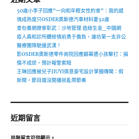
50歲小李子回應“一向和年輕女性約會”：我的感
情成熟度只OSDER奧斯德汽車材料要32歲
查包養網遼寧彰武：沙地管理 造綠生金_中國網
疫人森和診所體檢情前勇于擔負，濰坊第一支非公
醫療團隊馳援武漢！
影OSDER奧斯德零件商院回應銀幕遭小孩擊打：損
傷不成逆，預計報警索賠
王琳回應被兒子JIUYI俱意豪宅設計掌摑傳聞：假
新聞，節目還沒開播就亂帶節奏
近期留言
尚無留言可供顯示。