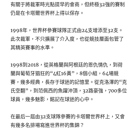
有關于將裁軍時光點提早的會商，但終極32強的賽制
仍是在卡塔爾世界杯上得以保存。
1998年，世界杯參賽球隊正式由24支增添至32支。
此次裁軍，不只擴展了介入度，也從競技層面包管了
其精英賽事的水準。
1998到2018，從英格蘭與阿根廷的恩仇情仇，到荷
蘭與葡萄牙猖狂的“4紅16黃”，8個小組，64場競
賽，幾多經典，長存于球迷的記憶里。從克洛澤的“克
氏空翻”，到范佩西的魚躍沖頂，32路豪強，700多位
球員，幾多魅影，銘記在球迷的心中。
在最后一屆由32支球隊參賽的卡塔爾世界杯上，又會
有幾多名排場寫進世界杯的集錦？