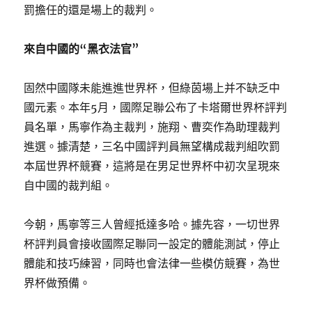
罰擔任的還是場上的裁判。
來自中國的“黑衣法官”
固然中國隊未能進進世界杯，但綠茵場上并不缺乏中
國元素。本年5月，國際足聯公布了卡塔爾世界杯評判
員名單，馬寧作為主裁判，施翔、曹奕作為助理裁判
進選。據清楚，三名中國評判員無望構成裁判組吹罰
本屆世界杯競賽，這將是在男足世界杯中初次呈現來
自中國的裁判組。
今朝，馬寧等三人曾經抵達多哈。據先容，一切世界
杯評判員會接收國際足聯同一設定的體能測試，停止
體能和技巧練習，同時也會法律一些模仿競賽，為世
界杯做預備。