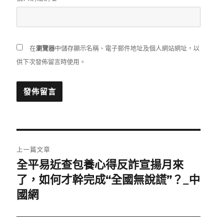
在
瀏覽器
中儲存顯示名稱、電子郵件地址及個人網站網址，以
供下次發佈留言時使用。
文
上一篇文章
章
全平易近查包養心得反詐宣揚月來
上
一
了，如何才幹完成“全國無說謊”？_中
導
篇
國網
覽
文