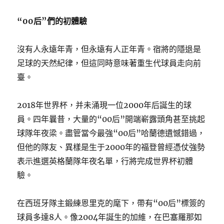
“00后”們的初體驗
沒有人永遠年青，但永遠有人正年青。宿將的隱退是
足球的天然紀律，但這同時意味著重生代球員走向前
臺。
2018年世界杯，并未涌現一位2000年后誕生的球
員。四年曩昔，大量的“00后”開端嶄露頭角甚至挑起
球隊年夜梁。盡管當今最強“00后”哈蘭德遺憾錯過，
但他的隊友、異樣是生于2000年的福登曾經憑仗強勢
表示進選英格蘭隊年夜名單，行將完成世界杯初體
驗。
在西班牙隊主鍛練恩里克的麾下，帶有“00后”標簽的
球員多達8人。像2004年誕生的加維，在巴塞羅那如