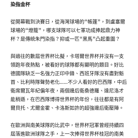
染指金杯
從開幕戰到決賽日，從海灣球場的“帳篷”，到盧塞爾
球場的“燈籠”，哪支球隊可以七軍功成捧起鼎力神
杯？是傳統朱門染指？抑或一匹“黑馬”凸起重圍？
與過往的數屆世界杯比擬，卡塔爾世界杯并沒有一支
領跑年夜熱點，被看好的球隊都有顯明的題目。好比
德國隊缺乏一名強力正印中鋒、西班牙隊沒有盡對魁
首、比利時隊聲勢老化……不少人看好的巴西隊，中后
衛席爾瓦年紀偏年夜，兩個邊后衛桑德羅、達尼洛才
能稍遜，在巴西隊博得世界杯的年份，往往都是有阿
爾貝托、尤爾金霍、卡洛斯如許的超強邊后衛壓陣。
在歐洲與南美球隊的比武中，世界杯冠軍曾經持續四
屆落進歐洲球隊之手，上一次捧得世界杯桂冠的南美