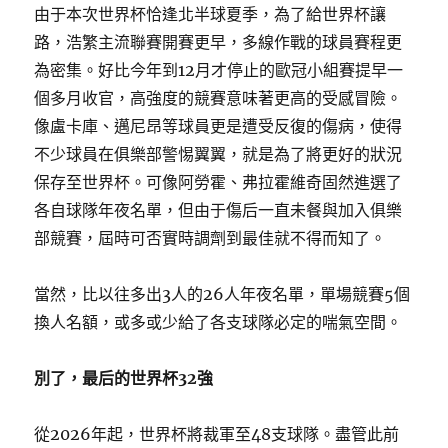
由于本次世界杯恰逢北半球夏季，為了給世界杯讓
路，浩繁主流聯賽開賽更早，多線作戰的球員賽程更
為密集。好比今年到12月才停止的歐冠小組賽提早一
個多月收官，高強度的競賽意味著更高的受感冒險。
像盧卡庫、邁尼昂等球員更是遭受反復的傷病，使得
不少球員在俱樂部警惕翼翼，就是為了將更好的狀況
保存至世界杯。可像阿勞霍、弗拉霍維奇固然進選了
各自球隊年夜名單，但由于傷后一直未餐與加入俱樂
部競賽，屆時可否實時調劑到最佳就不得而知了。
當然，比以往多出3人的26人年夜名單，單場競賽5個
換人名額，或多或少給了各支球隊必定的喘氣空間。
別了，最后的世界杯32強
從2026年起，世界杯將裁軍至48支球隊。盡管此前