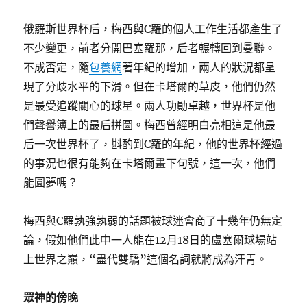
俄羅斯世界杯后，梅西與C羅的個人工作生活都產生了
不少變更，前者分開巴塞羅那，后者輾轉回到曼聯。
不成否定，隨
包養網
著年紀的增加，兩人的狀況都呈
現了分歧水平的下滑。但在卡塔爾的草皮，他們仍然
是最受追蹤關心的球星。兩人功勛卓越，世界杯是他
們聲譽簿上的最后拼圖。梅西曾經明白亮相這是他最
后一次世界杯了，斟酌到C羅的年紀，他的世界杯經過
的事況也很有能夠在卡塔爾畫下句號，這一次，他們
能圓夢嗎？
梅西與C羅孰強孰弱的話題被球迷會商了十幾年仍無定
論，假如他們此中一人能在12月18日的盧塞爾球場站
上世界之巔，“盡代雙驕”這個名詞就將成為汗青。
眾神的傍晚