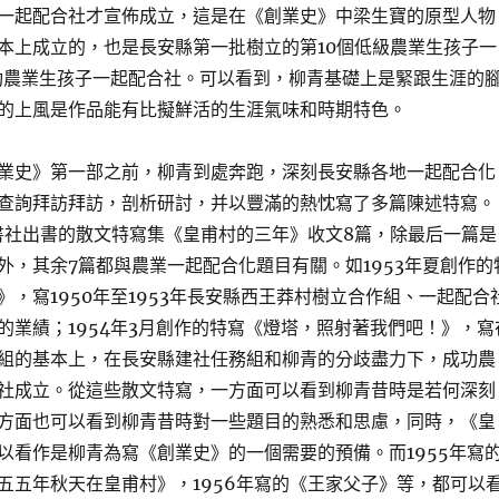
一起配合社才宣佈成立，這是在《創業史》中梁生寶的原型人物
本上成立的，也是長安縣第一批樹立的第10個低級農業生孩子一
農業生孩子一起配合社。可以看到，柳青基礎上是緊跟生涯的
的上風是作品能有比擬鮮活的生涯氣味和時期特色。
業史》第一部之前，柳青到處奔跑，深刻長安縣各地一起配合化
查詢拜訪拜訪，剖析研討，并以豐滿的熱忱寫了多篇陳述特寫。
出書社出書的散文特寫集《皇甫村的三年》收文8篇，除最后一篇是
外，其余7篇都與農業一起配合化題目有關。如1953年夏創作的
》，寫1950年至1953年長安縣西王莽村樹立合作組、一起配合
的業績；1954年3月創作的特寫《燈塔，照射著我們吧！》，寫
組的基本上，在長安縣建社任務組和柳青的分歧盡力下，成功農
社成立。從這些散文特寫，一方面可以看到柳青昔時是若何深刻
方面也可以看到柳青昔時對一些題目的熟悉和思慮，同時，《皇
以看作是柳青為寫《創業史》的一個需要的預備。而1955年寫
五五年秋天在皇甫村》，1956年寫的《王家父子》等，都可以