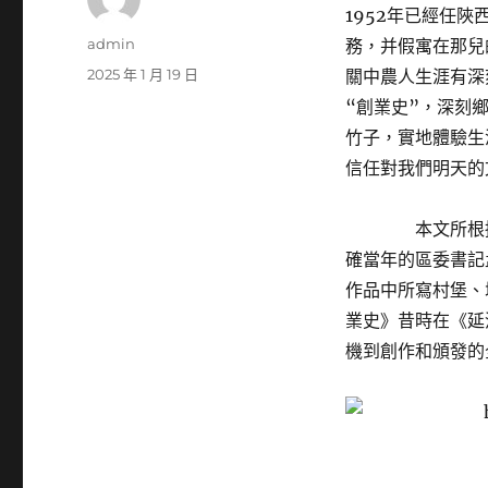
1952年已經任
作
admin
務，并假寓在那兒
者
發
2025 年 1 月 19 日
關中農人生涯有深
佈
“創業史”，深刻
日
竹子，實地體驗生
期:
信任對我們明天的
本文所根據
確當年的區委書記
作品中所寫村堡、
業史》昔時在《延
機到創作和頒發的