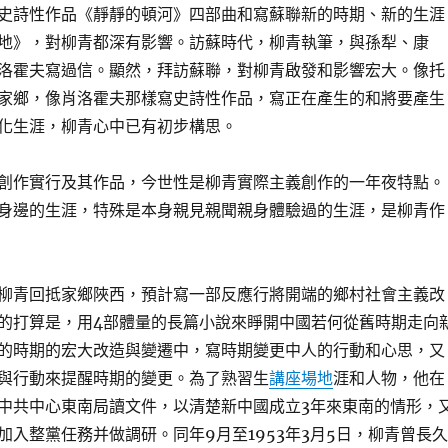
史詩性作品《靜靜的頓河》四部曲和寫蘇聯新的時期、新的生涯
地》，對柳青都深有影響。訪蘇時代，柳青執筆，與孫犁、康
洛霍夫寫過信。顯然，拜訪蘇聯，對柳青啟發和影響宏大。像托
家鄉，像肖洛霍夫那樣寫史詩性作品，寫正在產生的和將要產生
化生涯，柳青心中已有初步構思。
創作實行及其作品，今世性是柳青實際主義創作的一年夜特點。
身邊的生涯，特殊是本身親見親聞親身體驗過的生涯，是柳青作
月，柳青回抵家鄉陜西，預計寫一部反應行將開端的鄉村社會主義改
的打算是，用4部體量的長篇小說來睜開中國若何從舊時期走向
的時期的宏大改造與變遷中，寫時期變更中人的行動和心思，又
與行動來提醒時期的變更。為了熟習生
講座場地
涯和人物，他在
中共中心東南局讀文件，以清楚新中國成立3年來東南的情形，
加入整黨任務并做調研。同年9月至1953年3月5日，柳青曾長久