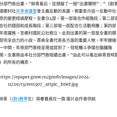
分部門卷出書。”柳青看后，從頭擬了一個“出書闡明”：“《創
國鄉村社
共享會議室
會主義反動的長篇，側重表示這一反動中社
思的變更經過歷程。全書分4部。第一部寫合作組階段；第二部
合社的穩固和成長階段；第三部寫一起配合化活動飛騰；第四部
年夜躍進，至鄉村國民公社樹立。此刻出書的第一部是全書的開
部完全自力的小說。貫串全書代表各方面的重要人物，牢牢繚繞
一中間，年夜部門曾經呈現或提到了，但牴觸斗爭還在醞釀階
開。全書將由本社分部門卷陸續出書。”由此可以看出柳青昔時
》的所有的構思。
柳青（
1對1教學
左）與豢養員在一路 圖片由作者供給