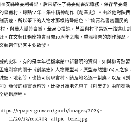
陜西長安縣縣委副書記，后來辭往了縣委副書記職務、保存常委職
的皇甫村，蹲點14年，集中精神創作《創業史》。由於他對陜西
刻清楚，所以筆下的人物才那樣繪聲繪色。”柳青為書寫國民的
鄉村，與農人孤芳自賞，全身心投進，甚至與村平易近一路進山
涯。在文藝任務座談會召開10周年之際，重溫柳青的創作經歷，
文藝創作仍有主要啟發。
的史料，有的是本年從檔案館中新發明的資料，如與柳青熟習
孟維剛寫的關于《創業史》人物原型考，原型竟然達104人之多
城鎮、地名等，也皆可與現實村、鎮及地名逐一對應，以及《創
河》頒發的翔實資料等，比擬具體地先容了《創業史》由萌發動
全經過歷程。