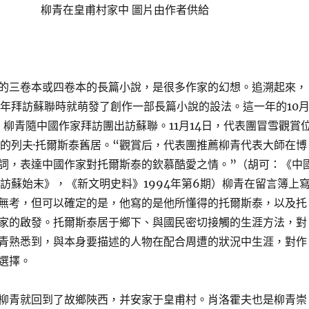
柳青在皇甫村家中 圖片由作者供給
的三卷本或四卷本的長篇小說，是很多作家的幻想。追溯起來，
51年拜訪蘇聯時就萌發了創作一部長篇小說的設法。這一年的10
日，柳青隨中國作家拜訪團出訪蘇聯。11月14日，代表團冒雪觀賞
納的列夫·托爾斯泰舊居。“觀賞后，代表團推薦柳青代表大師在博
詞，表達中國作家對托爾斯泰的欽慕酷愛之情。”（胡可：《中
年訪蘇始末》，《新文明史料》1994年第6期）柳青在留言簿上
無考，但可以確定的是，他寫的是他所懂得的托爾斯泰，以及托
家的啟發。托爾斯泰居于鄉下、與國民密切接觸的生涯方法，對
青熟悉到，與本身要描述的人物在配合周遭的狀況中生涯，對作
選擇。
柳青就回到了故鄉陜西，并安家于皇甫村。肖洛霍夫也是柳青崇