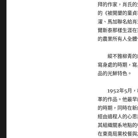
拜的作家，肖氏的
的《被開墾的童貞
濯、馬加聯名給肖
爾斯泰那樣生涯在
的農業所有人全體
縱不雅柳青的
寫身處的時期，寫
品的光鮮特色。
1952年5
革的作品。他最早
的時期，同時在新
經由過程人的心思
其組織關系地點的
在東南局黨校餐與