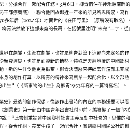
記，分擔合作一起配合任務。3月6日，柳青借住在神禾塬南畔
局干部療養院），聯合他回故鄉近一年來的所見所思所感，寫作
70多年后（2024年）才面世的《在田野里》（原稿沒有取名）
日，柳青決然放下這部未竟的長篇，在括號里注明“未完”二字，從
世界在劇變，生涯在劇變。也許是柳青對筆下這部尚未定名的作
從頗費遲疑，也許是面臨新的情勢，特殊是天翻地覆的中國鄉村
動，新的生涯令他更為振奮，柳青決議廢棄持續寫作這部未完成
本身的創作打算，以所有的精神來寫農業一起配合化，以全部熱
的出生”（《新事物的出生》為柳青1953年寫的一篇特寫名）。
業史》最後的創作假想，從該作出書時的內在的事務撮要可以看
月，《創業史》第一部由中國青年出書社付印前，編纂擬了一個“內
中說：“此書側重論述中國鄉村社會主義反動中社會的、思惟的
程，從合作組、農業生孩子一起配合社，寫到鄉村國民公社的樹