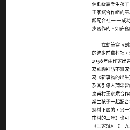
個低級農業生孩子
王家斌合作組的基
起配合社——成功
步寫作的。如許寫
在動筆寫《創
的進步前輩村社，
1956年由作家
寫蘇聯拜訪不雅感
寫《新事物的出生
及其引導人蒲忠智
皇甫村王家斌合作
業生孩子一起配合
鄉村下層的，另一
甫村的三年》也可
《王家斌》《一九