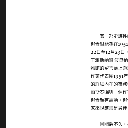
一
寫一部史詩性
柳青很能夠在19
22日至12月23
于雅斯納雅·波良
物館的留言簿上題
作家代表團1951
的詳細內在的事務
爾斯泰賜與一個作
柳青頗有震動。柳
家來說應當是最佳
回國后不久，