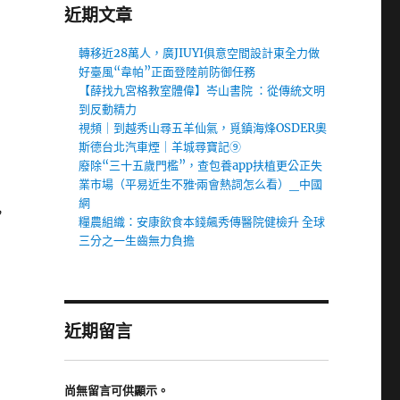
近期文章
轉移近28萬人，廣JIUYI俱意空間設計東全力做
好臺風“韋帕”正面登陸前防御任務
割
【薛找九宮格教室體偉】岑山書院 ：從傳統文明
到反動精力
視頻｜到越秀山尋五羊仙氣，覓鎮海烽OSDER奧
斯德台北汽車煙｜羊城尋寶記⑨
廢除“三十五歲門檻”，查包養app扶植更公正失
業市場（平易近生不雅·兩會熱詞怎么看）_中國
網
，
糧農組織：安康飲食本錢飆秀傳醫院健檢升 全球
三分之一生齒無力負擔
近期留言
尚無留言可供顯示。