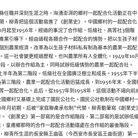
縣任職并深刻生涯之時，洶湧澎湃的鄉村一起配合化活動正在中
開，柳青把這個活動寫進了《創業史》。中國鄉村的一起配合化
10月起至1956年，經過的事況了合作組、低級社、高等社3個階
產黨引導下，經由過程各類合作一起配合的情勢，把以生孩子材
個別農業經濟，改革為以生孩子材料私有制為基本的農業一起配
。這一社會變更經過歷程，也叫農業所有人全體化。1949年10
一階段，以辦合作組為主，同時試辦低級情勢的農業一起配合社。
5年上半年為第二階段，低級社在全國廣泛樹立和成長。1955年下半
，為第三階段，農業一起配合化活動迅猛成長，到1956年末，全國
等一起配合化。此后，從1957年到1958年，這個活動不竭向前
0月全國鄉村又基礎上完成了國民公社化。國民公社軌制在中國鄉村
80年月初期，后被“家庭聯產承包制”代替。柳青動筆寫《創業史
年春。《創業史》第一部寫的是合作組階段，第二部寫的是試辦低
年末，皇甫鄉那時的合作一起配合活動還處在合作組的最後階段。
10日，柳青所生涯的長安縣王曲區（今西安市長安區王曲街道）第一