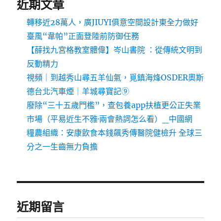
近期文章
轉移近28萬人，廣JIUYI俱意空間設計東全力做好
臺風“韋帕”正面登陸前防御任務
【薛找九宮格教室體偉】岑山書院 ：從傳統文明到
反動精力
視頻｜到越秀山尋五羊仙氣，覓鎮海烽OSDER奧斯
德台北汽車煙｜羊城尋寶記⑨
廢除“三十五歲門檻”，查包養app扶植更公正失業
市場（平易近生不雅·兩會熱詞怎么看）_中國網
糧農組織：安康飲食本錢飆秀傳醫院健檢升 全球三
分之一生齒無力負擔
近期留言