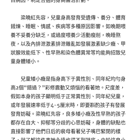
白病因，制定合適的身高醫治計劃。
梁曉紅先容，兒童身高發育受遺傳、養分、體育
錘煉、睡眠、情感、疾病等多種原因影響。如晚期喂
養不妥養分缺乏，或過度喂養少活動瘦削，晚睡熬
夜，以及內排泄激素排泄雜亂如發展激素缺少癥、甲
狀腺效能低下、性早熟和染色體異常等均能夠招致兒
童身體矮小。
兒童矮小癥是指身高下于異性別、同年紀均勻身
高2個“錯過？”彩修震動又煩惱的看著她。尺度差，
假如本身的孩子顯明低于正常異性別、同年紀兒童，
或年發展速率低于4-5厘米時，即要斟酌孩子有發展
發育妨礙。梁曉紅先容，良多矮小癥及性早熟的孩子
都存在自大、抑郁等分歧的心思妨礙，身體的缺點也
直接影響了他們日后的裴母看著兒子嘴巴緊閉的樣