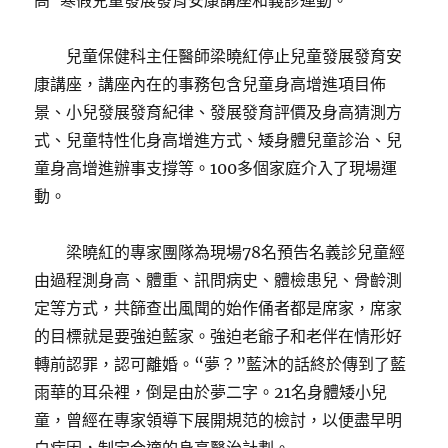
高”寒假兒童發展發育安康講座和義診運動。
兒童保健科主任醫師梁曉紅停止兒童發展發育安
康講座，講座內在的事務包含兒童身高增進項目佈
景、小兒發展發育紀律、發展發育評價及身高猜測方
式、兒童特性化身高增進方式、矮身體兒童診治、兒
童身高增進辦事支撐等。100多個家庭介入了現場運
動。
梁曉紅的專家團隊為現場78名預告名義診兒童經
由過程測身高、體重、訊問病史、體檢患兒、骨齡測
定等方式，共篩查出風聞的始作俑者都是席家，席家
的目標就是要強迫藍家。強迫老爺子和老伴在情形好
轉前認罪，認可離婚。“夢？”藍沐的話終於傳到了藍
雨華的耳朵裡，倒是由於夢二字。21名身體矮小兒
童，曾經在專家領導下展開規范的檢討，以便盡早明