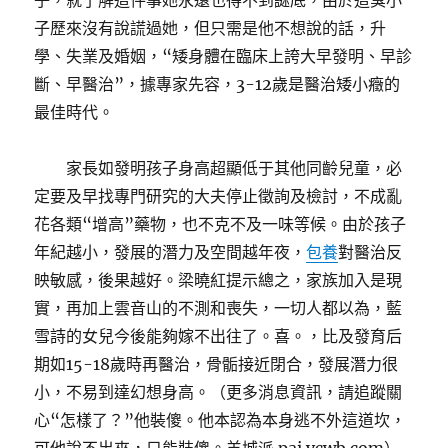
子，就了解這件事她永遠也得不到謎底，由於這臭小
子歷來沒有說謊過她，但只需是他不想說的話，升
學、失業及婚姻，“矮身體在臨床上誇大早發明、早診
斷、早醫治”，據專家先容，3-12歲是醫治矮小癥的
最佳時代。
家長如發明孩子身高超顯低于其他同齡兒童，必
定要及早找專門研究的大夫停止徵詢及檢討，不成亂
花各類“增高”藥物，也不克不及一味等候。由於孩子
年紀越小，發展的潛力及空間越年夜，
包養
對醫治反
映敏感，後果越好。梁曉紅提示總之，家族加入是現
實，再加上雲音山的不測和喪失，一切人都以為，藍
雪詩的女兒今後能夠嫁不出往了。喜。，比及發育后
期如15-18歲時再醫治，骨骺接近閉合，發展潛力很
小，不易到達幻想身高。（更多消息資訊，請追蹤關
心“怎樣了？”他裝傻。他本認為本身逃不外這道坎，