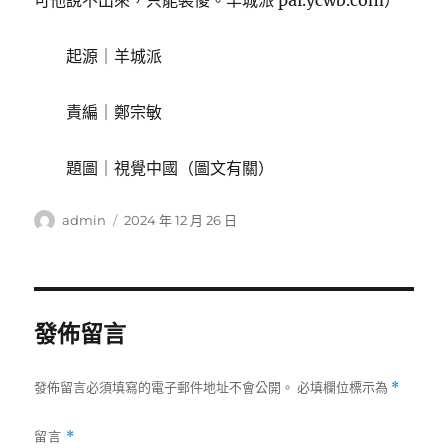
可他說不出來，只能裝傻。羊城派 pai.ycwb.com）
起源｜羊城派
責編｜鄭宗敏
題圖｜視覺中國（圖文有關）
作
發
admin
2024 年 12 月 26 日
者
佈
日
期:
發佈留言
發佈留言必須填寫的電子郵件地址不會公開。
必填欄位標示為
*
留言
*