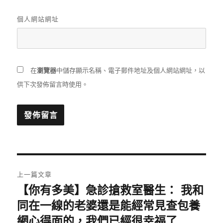
個人網站網址
在
瀏覽器
中儲存顯示名稱、電子郵件地址及個人網站網址，以
供下次發佈留言時使用。
文
上一篇文章
章
【你有多美】急診搶救室醫生： 我和
上
一
同在一線的老婆還是能經常見查包養
導
篇
網心得面的，我們已經很幸福了