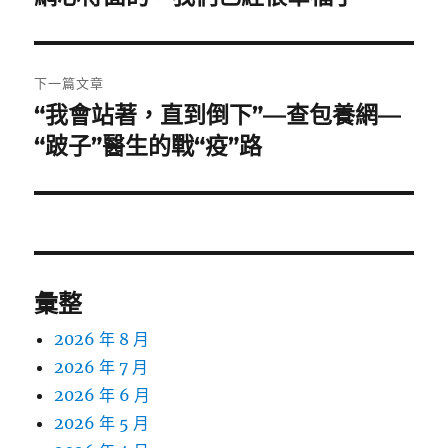
覽
文
章:
下一篇文章
“我會站著，直到倒下”—查包養網—
下
一
“跛子”醫生的戰“疫”路
篇
文
章:
彙整
2026 年 8 月
2026 年 7 月
2026 年 6 月
2026 年 5 月