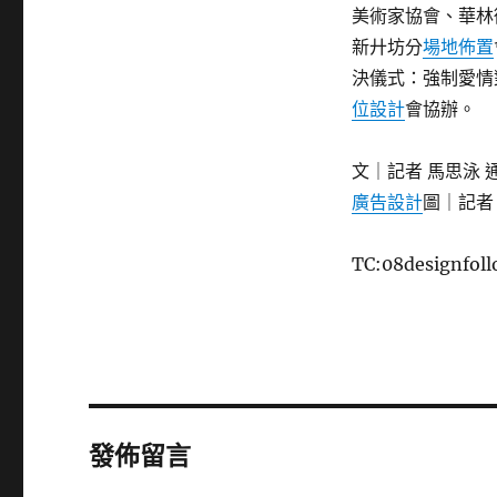
美術家協會、華林
新廾坊分
場地佈置
決儀式：強制愛情
位設計
會協辦。
文｜記者 馬思泳 
廣告設計
圖｜記者
TC:08designfol
發佈留言