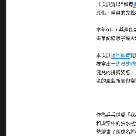
此次展覽以“體育
感化、黨員的先鋒
本年9月，荔灣區
畫筆記錄販子煙火
本次展
場地佈置
覽
裡拿出一
沈浸式體
健兒的拼搏姿態，
區的風貌新顏與變
作為乒乓球愛「我
和虛空中的張水瓶
勢繪畫了國球名將