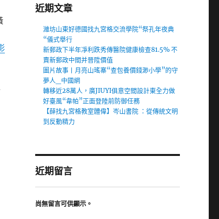
近期文章
黃
濰坊山東好德國找九宮格交流學院“祭孔年夜典
“儀式舉行
影
新郵政下半年凈利跌秀傳醫院健康檢查81.5% 不
賣新郵政中間并晉陞價值
圖片故事丨月亮山瑤寨“查包養價錢渺小學”的守
夢人_中國網
秤
轉移近28萬人，廣JIUYI俱意空間設計東全力做
好臺風“韋帕”正面登陸前防御任務
【薛找九宮格教室體偉】岑山書院 ：從傳統文明
到反動精力
。
近期留言
尚無留言可供顯示。