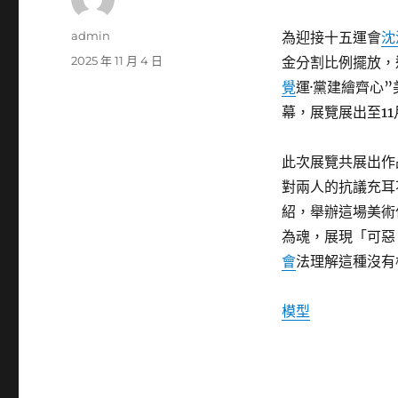
作
admin
為迎接十五運會
沈
者
發
2025 年 11 月 4 日
金分割比例擺放，
佈
覺
運·黨建繪齊心
日
幕，展覽展出至11
期:
此次展覽共展出作
對兩人的抗議充耳
紹，舉辦這場美術
為魂，展現「可惡
會
法理解這種沒有
模型