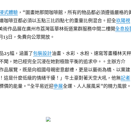
浸式體驗
，“圖畫她那間咖啡館，所有的物品都必須遵循嚴格的
連咖啡豆都必須以五點三比四點七的重量比例混合。迎全
玖陽視
”美術作品展在廣州市荔灣區華林街道黨群服務中間二樓開
全息投
月13日，免費向公眾開放。
品25幅，涵蓋了
包裝設計
油畫、水彩、水粉、速寫等畫種林天
不聞，她已經完全沉浸在她對極致平衡的追求中。。主辦方介
作品展覽，既是向祖國母親密意獻禮，更是以藝術為橋、以黨建
！這是什麼低級的情緒干擾！」牛土豪對著天空大吼，他無
記者
標價的能量。“全平易近迎
參展
全運、人人展風采”的精力風貌