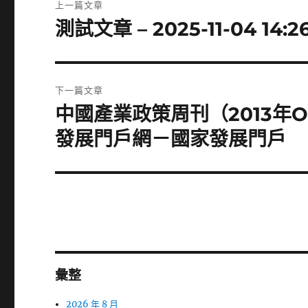
上一篇文章
章
測試文章 – 2025-11-04 14:26
上
一
導
篇
覽
文
下一篇文章
章:
中國產業政策周刊（2013年
下
一
發展門戶網－國家發展門戶
篇
文
章:
彙整
2026 年 8 月