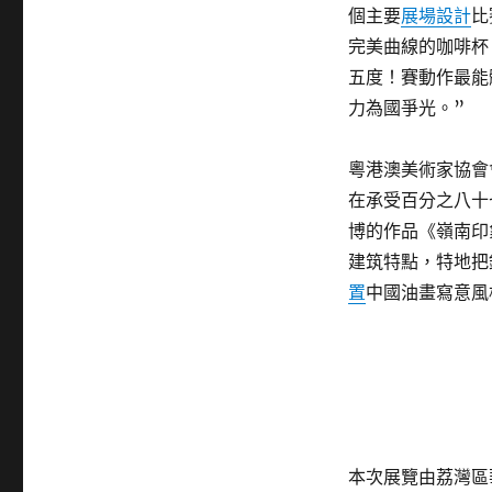
個主要
展場設計
比
完美曲線的咖啡杯
五度！賽動作最能
力為國爭光。”
粵港澳美術家協會
在承受百分之八十
博的作品《嶺南印
建筑特點，特地把
置
中國油畫寫意風
本次展覽由荔灣區