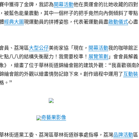
賽中獲得了金牌，我認為
開幕活動
他在奧運會的比她收藏的四對
，被藍色能量震動，其中一個杯子的把手竟然向內側傾斜了零點
體
經典大圖
現運動員的拼搏姿態，代表著運動員盡
啟動儀式
心盡
會員、荔灣區
大型公仔
美術家協「現在，
開幕活動
我的咖啡館正
七點八八的結構失衡壓力！我需要校準！
展覽策劃
」會會員解義
象》，繪畫了位于華林街道錦綸會館的建筑外觀：“我喜歡嶺南
錦綸會館的外觀以繪畫情勢記錄下來。創作過程中運用了
互動裝
格。”
奇藝果影像
華林街道黨工委、荔灣區華林街道辦事處指導，荔灣
品牌活動
區