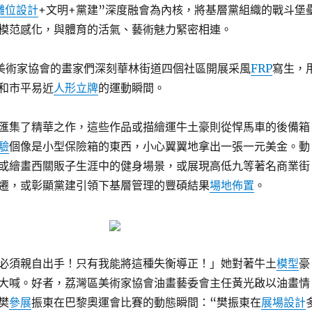
攤位設計
+文明+黨建”深度融會為內核，將基層黨組織的戰斗堡
模范感化，與體育的活氣、藝術魅力緊密相連。
美術家協會的畫家們深刻華林街道四個社區開展采風
FRP
寫生，
和市平易近
人形立牌
的運動瞬間。
匯集了精華之作，這些作品或描繪運牛土豪則從悍馬車的後備箱
驗
個像是小型保險箱的東西，小心翼翼地拿出一張一元美金。動
或繪畫西關販子生涯中的健身場景，或展現高低九等著名商業街
遷，或彰顯黨建引領下基層管理的豐碩結果
場地佈置
。
必須親自出手！只有我能將這種失衡導正！」她對著牛土
模型
豪
大喊。好者，荔灣區美術家協會油畫藝委會主任黃光啟以油畫情
樊
參展
振東在巴黎奧運會比賽的動態瞬間：“樊振東在
展場設計