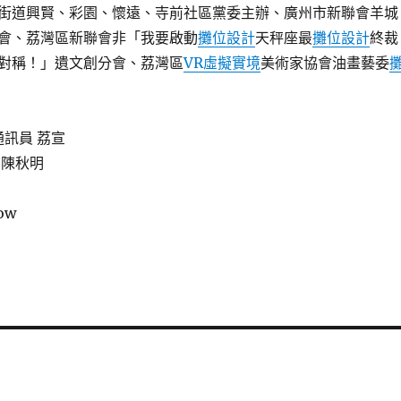
街道興賢、彩園、懷遠、寺前社區黨委主辦、廣州市新聯會羊城
會、荔灣區新聯會非「我要啟動
攤位設計
天秤座最
攤位設計
終裁
對稱！」遺文創分會、荔灣區
VR虛擬實境
美術家協會油畫藝委
通訊員 荔宣
 陳秋明
low