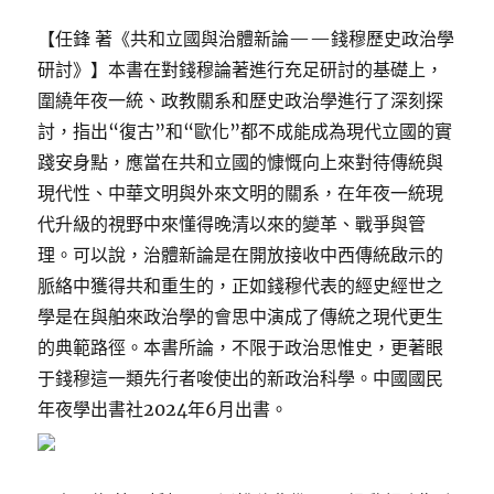
【任鋒 著《共和立國與治體新論——錢穆歷史政治學
研討》】本書在對錢穆論著進行充足研討的基礎上，
圍繞年夜一統、政教關系和歷史政治學進行了深刻探
討，指出“復古”和“歐化”都不成能成為現代立國的實
踐安身點，應當在共和立國的慷慨向上來對待傳統與
現代性、中華文明與外來文明的關系，在年夜一統現
代升級的視野中來懂得晚清以來的變革、戰爭與管
理。可以說，治體新論是在開放接收中西傳統啟示的
脈絡中獲得共和重生的，正如錢穆代表的經史經世之
學是在與舶來政治學的會思中演成了傳統之現代更生
的典範路徑。本書所論，不限于政治思惟史，更著眼
于錢穆這一類先行者唆使出的新政治科學。中國國民
年夜學出書社2024年6月出書。