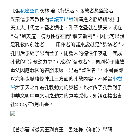
【張
私密空間
晚林 著《行道者、弘教者與整治者——
先秦儒學宗教性內
會議室出租
涵演進之脈絡研討》】
天工人其代之。圣者通也，孔子之圣就在通天，就在
“看”到天這一精力性存在而“體天軌制”，因此可以說
是孔教的創建者——用作者的話來說就是“造道者”。
孔門后學經子思而孟子，開發人的德性年夜能，完成
孔教的“宗教動力學”，成為“弘教者”；再到荀子隆禮
重法因應戰國的禮崩樂壞，是為“整治者”。本書書即
以六年夜脈絡條陳此三方面的孔教內容，不僅論
小樹
屋
證了天之作為孔教動力的奧秘，也提醒了孔教對于
中華文明中華文明之動力的意義感化。知識產權出書
社2024年1月出書。
【曾亦著《從素王到真王：劉逢祿〈年齡〉學研