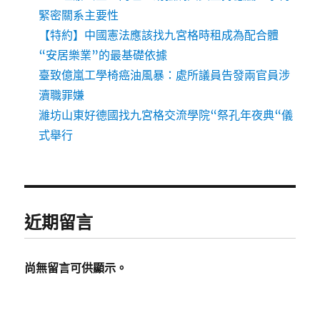
緊密關系主要性
【特約】中國憲法應該找九宮格時租成為配合體
“安居樂業”的最基礎依據
臺致億嵐工學椅癌油風暴：處所議員告發兩官員涉
瀆職罪嫌
濰坊山東好德國找九宮格交流學院“祭孔年夜典“儀
式舉行
近期留言
尚無留言可供顯示。