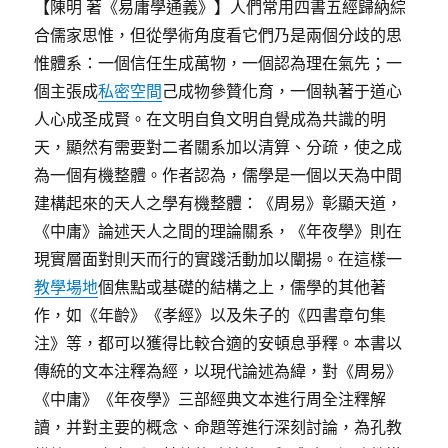
【陳明 著《易庸學通義》】人們常用四書五經歸納綜
合儒家思惟，但從學術角度看它們乃是兩個分歧的思
惟體系：一個信任生成萬物，一個認為理在氣先；一
個主張成
私密空間
己成物參贊化育，一個執著于道心
人心成圣成賢。在文明自負文明自覺成為共識的明
天，顯然有需要對二者關系加以清算、分疏，使之成
為一個有機整體。作者認為，儒學是一個以天為中間
建構起來的天人之學有機整體：《周易》彰顯天道，
《中庸》論述天人之間的理論關系，《年夜學》則在
現實層面對則天而行的實踐活動加以闡揚。在這樣一
教學場地
個焦點或基礎的結構之上，儒學的其他著
作，如《年齡》《孝經》以及朱子的《四書章句集
注》等，都可以獲得比較合適的安頓息爭釋。本書以
傳統的文本注釋為經，以現代論述為緯，對《周易》
《中庸》《年夜學》三部經典文本進行周全注釋解
讀，并對主要的概念、命題等進行深刻討論，為孔教