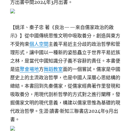
方出書中間2024年3月出書。
【姚洋、秦子忠 著《良治——來自儒家政治的啟
示》】從中國傳統思惟文明中吸取養分，創造與東方
不受拘束
個人空間
主義平易近主分歧的政治哲學和管
理形式，讓中國以一種新的姿態矗立于世界平易近族
之林，是當代中國知識分子義不容辭的責任。本書便
是這
聚會場地
方
舞蹈教室
面的一個嘗試。儒家是中國
歷史上的主流政治哲學，也是中國人深層心思結構的
總結。本書回到先秦儒家，從儒家經典著作里發現和
吸取養分，用現代剖析哲學的方式對之進行闡釋，發
掘儒家文明的現代意義，構建以儒家思惟為基礎的現
代政治哲學。生涯·讀書·新知三聯書店2024年9月出
書。