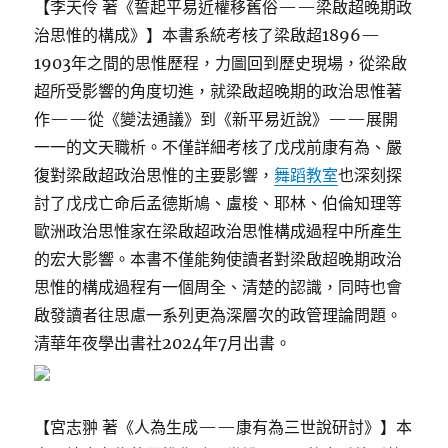
【李天伶 著《誓起平易近權移舊俗——梁啟超晚期政
治思惟的構成》】本書系統考核了梁啟超1896—
1903年之間的思惟歷程，力圖回到歷史現場，從梁啟
超所受影響的角度切進，就梁啟超晚期的政治思惟著
作——從《變法通議》到《新平易近說》——展開
一一的文天職析。不僅詳細考核了戊戌前康有為、嚴
復對梁啟超政治思惟的主要影響，
舞蹈教室
也深刻探
討了戊戌亡命后孟德斯鳩、盧梭、耶林、伯倫知理等
歐洲政治思惟家在梁啟超政治思惟構成過程中所產生
的宏大影響。本書不僅能夠使讀者對梁啟超晚期政治
思惟的構成過程有一個周全、清楚的認識，同時也會
啟發讀者往思慮一系列更為深層次的政管理論問題。
清華年夜學出書社2024年7月出書。
【宮志翀 著《人為生成——康有為三世說研討》】本