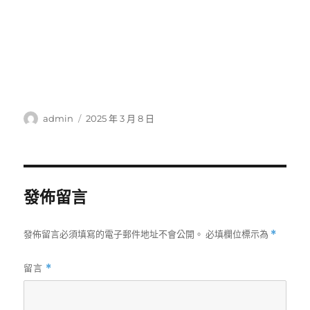
作
發
admin
2025 年 3 月 8 日
者
佈
日
期:
發佈留言
發佈留言必須填寫的電子郵件地址不會公開。
必填欄位標示為
*
留言
*