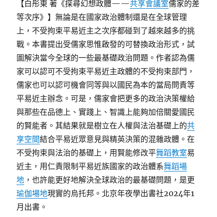
【白彤東 著《探尋幻想政體——
共享會議室
儒家的差
等次序》】無論是在國家政治體制還是在全球管理
上，不受拘束平易近主之次序都碰到了越來越多的挑
戰。本書提出受儒家思惟啟發的可替換政治形式，試
圖解決當今全球的一些最基礎政治問題。作者認為儒
家可以認可不受拘束平易近主政體的不受拘束部門，
儒家也可以認可機會同等與以國民為本的當局問責等
平易近主辦念。可是，儒家會把更多的政治決策權給
與那些在品德上、實踐上、智識上能夠加倍關愛國民
的賢能者。其結果就是樹立在人權與法治基礎上的
共
享空間
結合平易近眾意見與精英決策的混雜政體。在
不受拘束與法治的基礎上，用賢能修改平
舞蹈教室
易
近主，用仁責限制平易近族國家的政治體系
舞蹈場
地
，也許能更好地解決全球政治的最基礎問題，是更
瑜伽場地
現實的烏托邦。北京年夜學出書社2024年1
月出書。