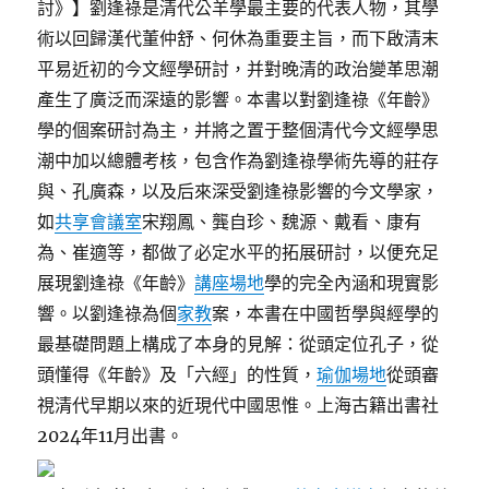
討》】劉逢祿是清代公羊學最主要的代表人物，其學
術以回歸漢代董仲舒、何休為重要主旨，而下啟清末
平易近初的今文經學研討，并對晚清的政治變革思潮
產生了廣泛而深遠的影響。本書以對劉逢祿《年齡》
學的個案研討為主，并將之置于整個清代今文經學思
潮中加以總體考核，包含作為劉逢祿學術先導的莊存
與、孔廣森，以及后來深受劉逢祿影響的今文學家，
如
共享會議室
宋翔鳳、龔自珍、魏源、戴看、康有
為、崔適等，都做了必定水平的拓展研討，以便充足
展現劉逢祿《年齡》
講座場地
學的完全內涵和現實影
響。以劉逢祿為個
家教
案，本書在中國哲學與經學的
最基礎問題上構成了本身的見解：從頭定位孔子，從
頭懂得《年齡》及「六經」的性質，
瑜伽場地
從頭審
視清代早期以來的近現代中國思惟。上海古籍出書社
2024年11月出書。