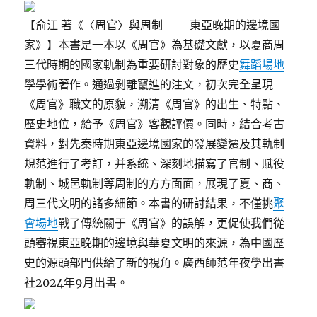
【俞江 著《〈周官〉與周制——東亞晚期的邊境國
家》】本書是一本以《周官》為基礎文獻，以夏商周
三代時期的國家軌制為重要研討對象的歷史
舞蹈場地
學學術著作。通過剝離竄進的注文，初次完全呈現
《周官》職文的原貌，溯清《周官》的出生、特點、
歷史地位，給予《周官》客觀評價。同時，結合考古
資料，對先秦時期東亞邊境國家的發展變遷及其軌制
規范進行了考訂，并系統、深刻地描寫了官制、賦役
軌制、城邑軌制等周制的方方面面，展現了夏、商、
周三代文明的諸多細節。本書的研討結果，不僅挑
聚
會場地
戰了傳統關于《周官》的誤解，更促使我們從
頭審視東亞晚期的邊境與華夏文明的來源，為中國歷
史的源頭部門供給了新的視角。廣西師范年夜學出書
社2024年9月出書。