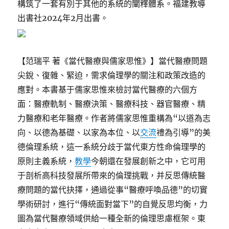
構筑了一套有別于其他的系統的闡釋體系。福建教導
出書社2024年2月出書。
【范瑞平 著《當代醫療與儒家思惟》】當代醫療問題
尖銳、復雜、緊迫，需求倫理學的關注和政策改造的
應對。本書基于儒家思惟來檢討當代醫療的六個方
面：醫療軌制、醫療決策、醫療科技、器官醫療、精
力醫療和老年醫療。作者將儒家思惟重構為“以道為志
向、以德為基礎、以家為本位、以
交流
禮為引導”的美
德倫理系統，這一系統分歧于當代東方性命倫理學的
原則主義系統，
教學
今朝還在發展創新之中，它可用
于剖析高科技發展所帶來的倫理挑戰，并反思傳統醫
療問題的當代抉擇，通過從事“醫療呼喚品德”的切實
學術研討，進行“傳統面對當下”的自覺反思均衡，力
圖為當代醫療領域供給一種全新的倫理思慮框架。東