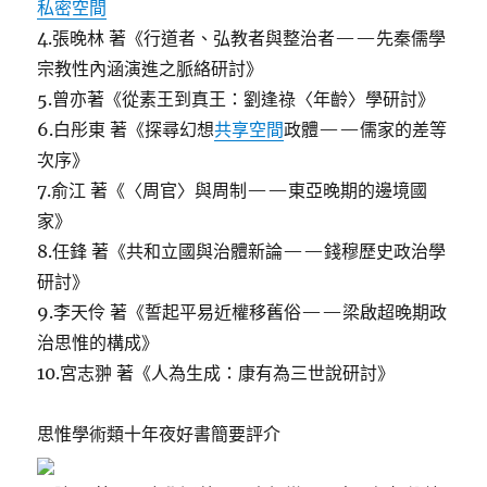
私密空間
4.張晚林 著《行道者、弘教者與整治者——先秦儒學
宗教性內涵演進之脈絡研討》
5.曾亦著《從素王到真王：劉逢祿〈年齡〉學研討》
6.白彤東 著《探尋幻想
共享空間
政體——儒家的差等
次序》
7.俞江 著《〈周官〉與周制——東亞晚期的邊境國
家》
8.任鋒 著《共和立國與治體新論——錢穆歷史政治學
研討》
9.李天伶 著《誓起平易近權移舊俗——梁啟超晚期政
治思惟的構成》
10.宮志翀 著《人為生成：康有為三世說研討》
思惟學術類十年夜好書簡要評介