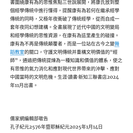
書圍繞康有為的思惟焦點三世說展開，將康氏放到整
個經學傳統中進行懂得，提醒康有為若何在繼承經學
傳統的同時，又極年夜衝破了傳統經學，從而自成一
套年夜同幻想建構。全書展現了近代中國的文明變局
和經學傳統的思惟資源，在康有為這里產生的碰撞。
康有為不再是傳統顛覆者，而是一位站在古今之變
舞
蹈教室
的關口，守護文明傳統并重構文明價值的“經
師”，通過把傳統提煉為一種知識和價值的體系，使之
有思惟的氣力消化和應對現代世界帶來的沖擊、應對
中國當時的文明危機。生涯·讀書·新知三聯書店2024
年11月出書。
儒家網編輯部敬告
孔子紀元2576年暨耶穌紀元2025年1月14日