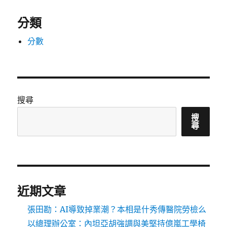
分類
分數
搜尋
搜
尋
近期文章
張田勘：AI導致掉業潮？本相是什秀傳醫院勞檢么
以總理辦公室：內坦亞胡強調與美堅持億嵐工學椅