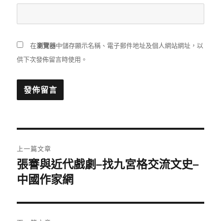
在
瀏覽器
中儲存顯示名稱、電子郵件地址及個人網站網址，以
供下次發佈留言時使用。
文
上一篇文章
章
張謇與近代戲劇–找九宮格交流文史–
上
一
中國作家網
導
篇
覽
文
章: