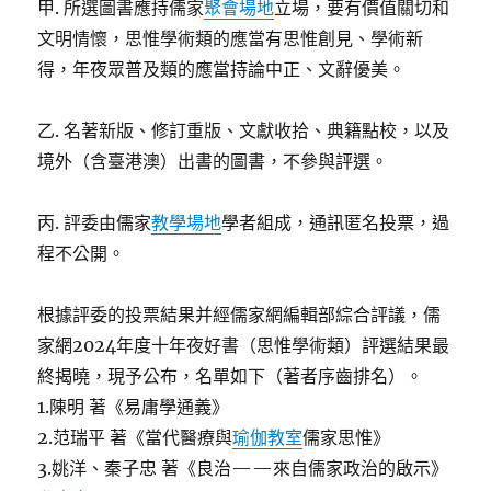
甲. 所選圖書應持儒家
聚會場地
立場，要有價值關切和
文明情懷，思惟學術類的應當有思惟創見、學術新
得，年夜眾普及類的應當持論中正、文辭優美。
乙. 名著新版、修訂重版、文獻收拾、典籍點校，以及
境外（含臺港澳）出書的圖書，不參與評選。
丙. 評委由儒家
教學場地
學者組成，通訊匿名投票，過
程不公開。
根據評委的投票結果并經儒家網編輯部綜合評議，儒
家網2024年度十年夜好書（思惟學術類）評選結果最
終揭曉，現予公布，名單如下（著者序齒排名）。
1.陳明 著《易庸學通義》
2.范瑞平 著《當代醫療與
瑜伽教室
儒家思惟》
3.姚洋、秦子忠 著《良治——來自儒家政治的啟示》