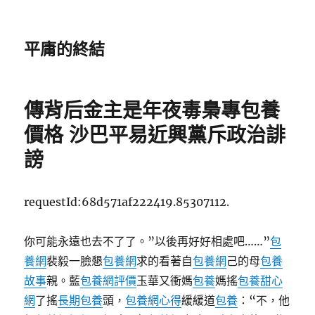
平庸的終結
傳背后金主是年夜毒梟專包養
價格 沙巴平易近興黨斥政治誹
謗
requestId:68d571af222419.85307112.
你可能永遠也去不了了。”以後再好好相處吧……”
包
養網
裴毅一臉懇
包養網
求的看著自
包養網
己的母
包養
故事
親。藍
包養網評價
玉華又衝媽
包養
媽搖
包養甜心
網
了搖
長期包養
頭，
包養網心得
緩緩道
包養
：“不，他