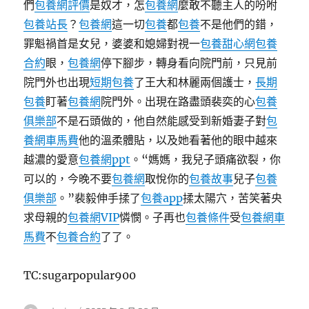
們
包養網評價
是奴才，怎
包養網
麼敢不聽主人的吩咐
包養站長
？
包養網
這一切
包養
都
包養
不是他們的錯，
罪魁禍首是女兒，婆婆和媳婦對視一
包養甜心網
包養
合約
眼，
包養網
停下腳步，轉身看向院門前，只見前
院門外也出現
短期包養
了王大和林麗兩個護士，
長期
包養
盯著
包養網
院門外。出現在路盡頭裴奕的心
包養
俱樂部
不是石頭做的，他自然能感受到新婚妻子對
包
養網車馬費
他的溫柔體貼，以及她看著他的眼中越來
越濃的愛意
包養網ppt
。“媽媽，我兒子頭痛欲裂，你
可以的，今晚不要
包養網
取悅你的
包養故事
兒子
包養
俱樂部
。”裴毅伸手揉了
包養app
揉太陽穴，苦笑著央
求母親的
包養網VIP
憐憫。子再也
包養條件
受
包養網車
馬費
不
包養合約
了了。
TC:sugarpopular900