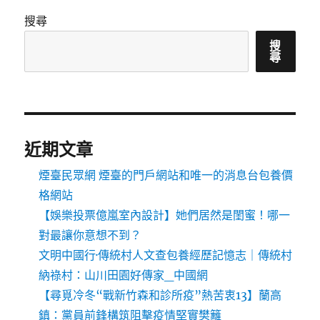
搜尋
搜
尋
近期文章
煙臺民眾網 煙臺的門戶網站和唯一的消息台包養價
格網站
【娛樂投票億嵐室內設計】她們居然是閨蜜！哪一
對最讓你意想不到？
文明中國行·傳統村人文查包養經歷記憶志｜傳統村
納祿村：山川田園好傳家_中國網
【尋覓冷冬“戰新竹森和診所疫”熱苦衷13】蘭高
鎮：黨員前鋒構筑阻擊疫情堅實樊籬