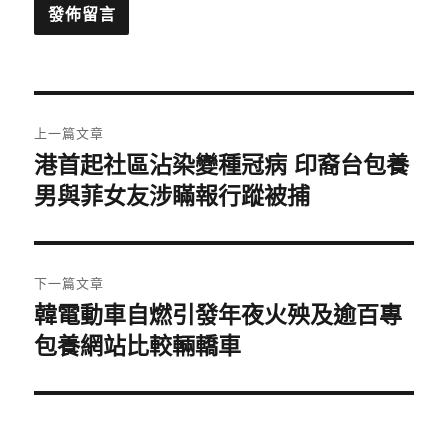
文
上一篇文章
章
港首起社區沾染變種冠病 印裔台包養
上
一
男與菲女友涉瞞報行蹤被捕
導
篇
覽
文
章:
下一篇文章
韓電動車自燃引發年夜火殃及逾百專
下
一
包養網站比較輛轎車
篇
文
章: