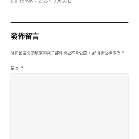
作
發
admin
2025 年 9 月 26 日
者
佈
日
期:
發佈留言
發佈留言必須填寫的電子郵件地址不會公開。
必填欄位標示為
*
留言
*