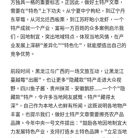
方独具一格的重要标志。正因此，做好土特产文章，
需要在“特色”上下功夫。从宁夏中宁枸杞，到辽宁丹
东草莓，从河北迁西板栗，到江苏盱眙小龙虾，一个
特产成就一个产业、富裕一方百姓的众多案例启示我
们，因地制宜，突出地域特点，体现当地风情，在产
业发展上深耕“差异化”“特色化”，就能塑造出自己的
竞争优势。
前段时间，黑龙江与广西的一场文旅互动，让黑龙江
蔓越莓“出圈”，也让更多“隐藏款”特产走进大众视
野。四川鱼子酱、贵州抹茶、安徽鹅肝……一个个“隐
藏款”特产，令许多当地网友感慨，特产“藏得太
深”，自己作为本地人也鲜有所闻。这既说明各地物产
丰富，也提示我们，做好土特产文章需要擦亮农产品
品牌。今年中央一号文件提出：“鼓励各地因地制宜大
力发展特色产业，支持打造乡土特色品牌。”立足当地