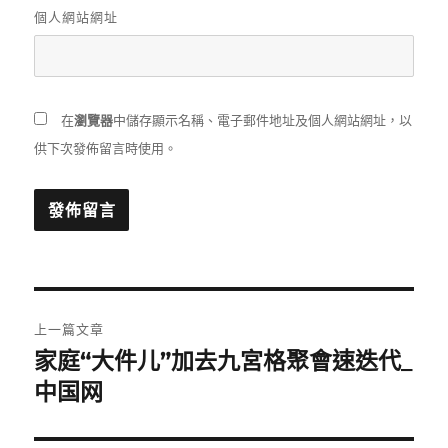
個人網站網址
在
瀏覽器
中儲存顯示名稱、電子郵件地址及個人網站網址，以
供下次發佈留言時使用。
文
上一篇文章
章
家庭“大件儿”加去九宮格聚會速迭代_
上
一
中国网
導
篇
覽
文