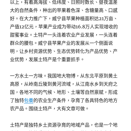
以上，有着高海拔、低纬度、日照时数长、昼夜温差
大的自然条件，种出的苹果着色深、含糖量高、口感
好。在大力推广下，威宁县苹果种植面积达21万亩、
产值12亿元，苹果产业成为带动16.8万人实现增收的
甜蜜事业。土特产一头连着农业产业发展，一头连着
群众的腰包。威宁县苹果产业的发展从一个侧面说
明，让乡村资源优势、生态优势转化为产品优势、产
业优势，发展土特产是个重要抓手。
一方水土一方味。我国地大物博，从东北平原到黄土
高原，从岭南丘陵到黄河流域，从江南水乡到天府之
国，各地不同的气候、地形、土壤等自然禀赋，形成
了独特
包養
的农业生产条件，孕育了各具特色的地方
农产品。围绕土特产，大有文章可做。
土特产是独特乡土资源孕育的地域产品，也是一个地