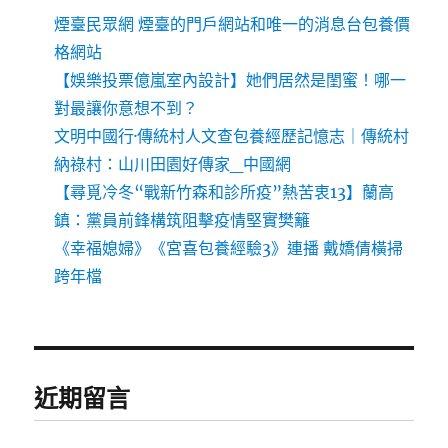
煙臺民眾網 煙臺的門戶網站和唯一的消息台包養價
格網站
【娛樂投票億嵐室內設計】她們居然是閨蜜！哪一
對最讓你意想不到？
文明中國行·傳統村人文查包養經歷記憶志｜傳統村
納祿村：山川田園好傳家_中國網
【尋覓冷冬“戰新竹森和診所疫”熱苦衷13】蘭高
鎮：黨員前鋒構筑阻擊疫情堅實樊籬
《幸福媳婦》《宮喜包養經驗3》連播 戴嬌倩橫掃
跨年檔
近期留言