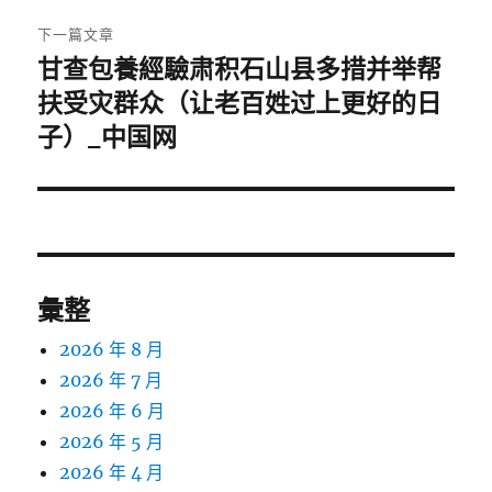
章:
下一篇文章
甘查包養經驗肃积石山县多措并举帮
下
一
扶受灾群众（让老百姓过上更好的日
篇
子）_中国网
文
章:
彙整
2026 年 8 月
2026 年 7 月
2026 年 6 月
2026 年 5 月
2026 年 4 月