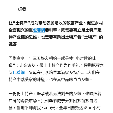
——编者
让“土特产”成为带动农民增收的致富产业、促进乡村
全面振兴的重
包養網
要引擎，既需要有立足土特产延
伸产业链的思维，也需要有跳出土特产看“土特产”的
视野
回到家乡，与三五好友相约一起寻找“小时候的味
道”；走亲访友，带上土特产作为伴手礼；假期返程之
际
包養網
，父母在行李箱里塞满家乡特产……人们在土
特产中感受家的味道，也在其中品味浓浓乡愁。
一份份土特产，既承载着无法割舍的乡愁，也映照着
广阔的消费市场。贵州毕节威宁彝族回族苗族自治
县，当地平均海拔2200米，全年日照数达1800小时