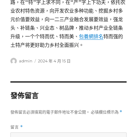
路，在“特”字上求不同，在“产”字上下功夫，依托农
业农村特色资源，向开发农业多种功能、挖掘乡村多
元价值要效益，向一二三产业融合发展要效益，强龙
头、补链条、兴业态、树品牌，推动乡村产业全链条
升级，一个个特而优、特而美、
包養網排名
特而强的
土特产将更好助力乡村全面振兴。
作
發
admin
2024 年 4 月 15 日
者
佈
日
期:
發佈留言
發佈留言必須填寫的電子郵件地址不會公開。
必填欄位標示為
*
留言
*