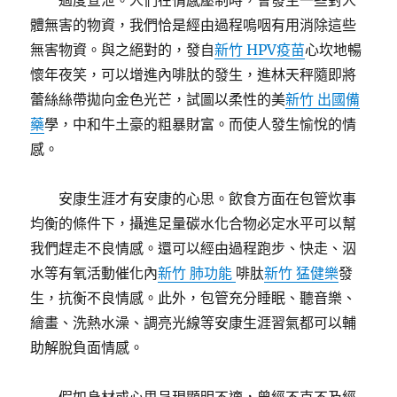
過度宣泄。人們在情感壓制時，會發生一些對人
體無害的物資，我們恰是經由過程嗚咽有用消除這些
無害物資。與之絕對的，發自
新竹 HPV疫苗
心坎地暢
懷年夜笑，可以增進內啡肽的發生，進林天秤隨即將
蕾絲絲帶拋向金色光芒，試圖以柔性的美
新竹 出國備
藥
學，中和牛土豪的粗暴財富。而使人發生愉悅的情
感。
安康生涯才有安康的心思。飲食方面在包管炊事
均衡的條件下，攝進足量碳水化合物必定水平可以幫
我們趕走不良情感。還可以經由過程跑步、快走、泅
水等有氧活動催化內
新竹 肺功能
啡肽
新竹 猛健樂
發
生，抗衡不良情感。此外，包管充分睡眠、聽音樂、
繪畫、洗熱水澡、調亮光線等安康生涯習氣都可以輔
助解脫負面情感。