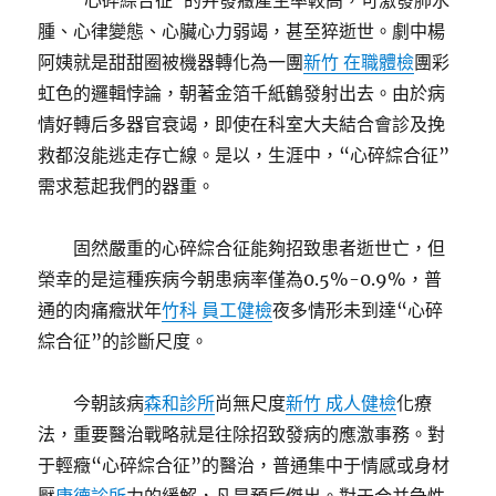
“心碎綜合征”的并發癥產生率較高，可激發肺水
腫、心律變態、心臟心力弱竭，甚至猝逝世。劇中楊
阿姨就是甜甜圈被機器轉化為一團
新竹 在職體檢
團彩
虹色的邏輯悖論，朝著金箔千紙鶴發射出去。由於病
情好轉后多器官衰竭，即使在科室大夫結合會診及挽
救都沒能逃走存亡線。是以，生涯中，“心碎綜合征”
需求惹起我們的器重。
固然嚴重的心碎綜合征能夠招致患者逝世亡，但
榮幸的是這種疾病今朝患病率僅為0.5%-0.9%，普
通的肉痛癥狀年
竹科 員工健檢
夜多情形未到達“心碎
綜合征”的診斷尺度。
今朝該病
森和診所
尚無尺度
新竹 成人健檢
化療
法，重要醫治戰略就是往除招致發病的應激事務。對
于輕癥“心碎綜合征”的醫治，普通集中于情感或身材