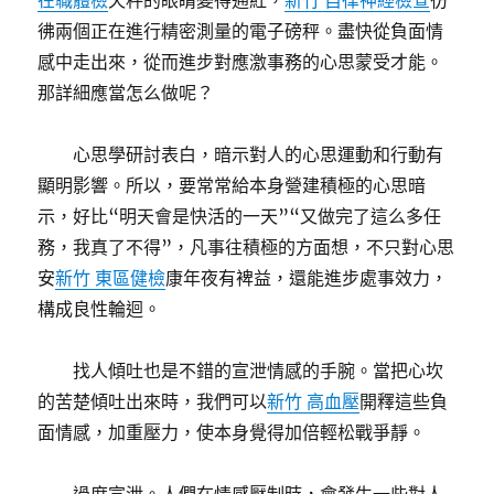
在職體檢
天秤的眼睛變得通紅，
新竹 自律神經檢查
彷
彿兩個正在進行精密測量的電子磅秤。盡快從負面情
感中走出來，從而進步對應激事務的心思蒙受才能。
那詳細應當怎么做呢？
心思學研討表白，暗示對人的心思運動和行動有
顯明影響。所以，要常常給本身營建積極的心思暗
示，好比“明天會是快活的一天”“又做完了這么多任
務，我真了不得”，凡事往積極的方面想，不只對心思
安
新竹 東區健檢
康年夜有裨益，還能進步處事效力，
構成良性輪迴。
找人傾吐也是不錯的宣泄情感的手腕。當把心坎
的苦楚傾吐出來時，我們可以
新竹 高血壓
開釋這些負
面情感，加重壓力，使本身覺得加倍輕松戰爭靜。