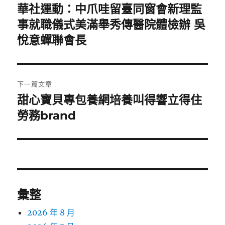
章
華社運動：中爪哇留臺同窗會新理監
上
一
事就職儀式美滿舉秀傳醫院體檢辦 吳
導
篇
悅意蟬聯會長
覽
文
章:
下一篇文章
甜心寶貝專包養網培養叫得響立得住
下
一
勞務brand
篇
文
章:
彙整
2026 年 8 月