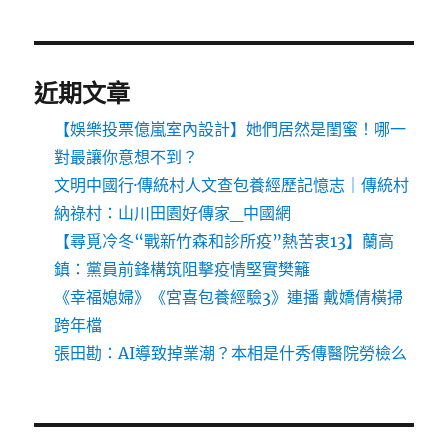
近期文章
【娛樂投票億嵐室內設計】她們居然是閨蜜！哪一
對最讓你意想不到？
文明中國行·傳統村人文查包養經歷記憶志｜傳統村
納祿村：山川田園好傳家_中國網
【尋覓冷冬“戰新竹森和診所疫”熱苦衷13】蘭高
鎮：黨員前鋒構筑阻擊疫情堅實樊籬
《幸福媳婦》《宮喜包養經驗3》連播 戴嬌倩橫掃
跨年檔
張田勘：AI導致掉業潮？本相是什秀傳醫院勞檢么