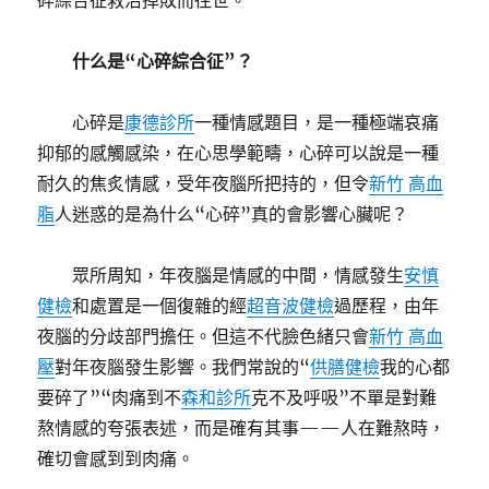
碎綜合征救治掉敗而往世。
什么是“心碎綜合征”？
心碎是
康德診所
一種情感題目，是一種極端哀痛
抑郁的感觸感染，在心思學範疇，心碎可以說是一種
耐久的焦炙情感，受年夜腦所把持的，但令
新竹 高血
脂
人迷惑的是為什么“心碎”真的會影響心臟呢？
眾所周知，年夜腦是情感的中間，情感發生
安慎
健檢
和處置是一個復雜的經
超音波健檢
過歷程，由年
夜腦的分歧部門擔任。但這不代臉色緒只會
新竹 高血
壓
對年夜腦發生影響。我們常說的“
供膳健檢
我的心都
要碎了”“肉痛到不
森和診所
克不及呼吸”不單是對難
熬情感的夸張表述，而是確有其事——人在難熬時，
確切會感到到肉痛。