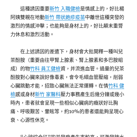
這種誘因重要
新竹 入職健檢
是情感上的，好比楊
阿姨雙親在地動
新竹 帶狀皰疹疫苗
中離世這種突發的
激烈的情感沖擊；也能夠是身材上的，好比顛末重膂
力休息和激烈活動。
在上述誘因的差遣下，身材會大批開釋一種叫兒
茶酚胺（重要由往甲腎上腺素、腎上腺素和多巴胺組
成）的物
竹科 員工健檢
資，并流進血管。過量的兒茶
酚胺對心臟來說好像毒素，會令毛細血管壓縮，削弱
心臟跳動才能，招致心臟無法正常運轉。在情
竹科 健
檢
感或身材
新竹 家醫科
壓力事務產生后幾分鐘或幾小
時內，患者就會呈現一些相似心臟病的癥狀好比胸
痛、呼吸艱苦、暈眩等，約10%的患者還能夠呈現心
衰、心源性休克。