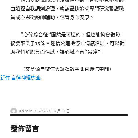
假如身材或心思呈現顯明不適，曾經不克不及經
由過程自我調劑處理，應該盡快追求專門研究醫護職
員或心思徵詢師輔助，包管身心安康。
“心碎綜合征”固然是可逆的，但也能夠會復發，
復發率低于15%。迷信公道地停止情感治理，可以輔
助我們解脫負面情感，讓心臟不再“易碎”！
（文章源自微信大眾號數字北京迷信中間）
新竹 自律神經檢查
作
發
admin
2026 年 6 月 11 日
者
佈
日
發佈留言
期: