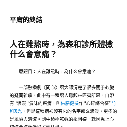
平庸的終結
人在難熬時，為森和診所體檢
什么會意痛？
原題目：人在難熬時，為什么會意痛？
一部熱播劇《問心》讓大師清楚了很多關于心臟
的疑問雜癥，此中有一種讓人聽起來匪夷所思，自帶
有“浪漫”氣味的疾病，叫
供膳健檢
作“心碎綜合征”
竹
科X光
，但是這種病卻沒有它的名字那么浪漫，更多的
是風險與遺憾。劇中積極悲觀的楊阿姨，就因患上心