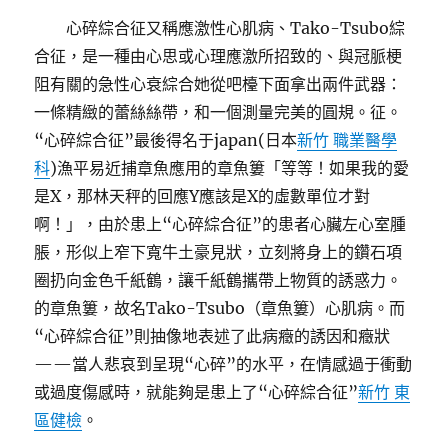
心碎綜合征又稱應激性心肌病、Tako-Tsubo綜
合征，是一種由心思或心理應激所招致的、與冠脈梗
阻有關的急性心衰綜合她從吧檯下面拿出兩件武器：
一條精緻的蕾絲絲帶，和一個測量完美的圓規。征。
“心碎綜合征”最後得名于japan(日本
新竹 職業醫學
科
)漁平易近捕章魚應用的章魚簍「等等！如果我的愛
是X，那林天秤的回應Y應該是X的虛數單位才對
啊！」，由於患上“心碎綜合征”的患者心臟左心室腫
脹，形似上窄下寬牛土豪見狀，立刻將身上的鑽石項
圈扔向金色千紙鶴，讓千紙鶴攜帶上物質的誘惑力。
的章魚簍，故名Tako-Tsubo（章魚簍）心肌病。而
“心碎綜合征”則抽像地表述了此病癥的誘因和癥狀
——當人悲哀到呈現“心碎”的水平，在情感過于衝動
或過度傷感時，就能夠是患上了“心碎綜合征”
新竹 東
區健檢
。