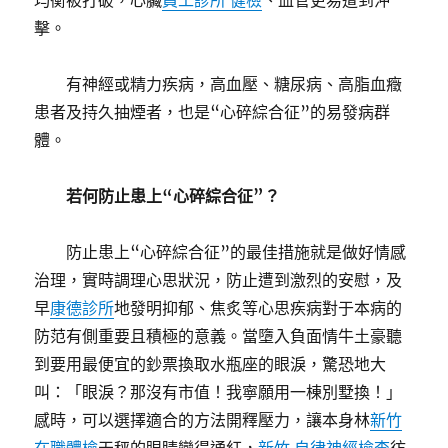
均衡被打破，心臟
員工診所 健檢
、血管更易遭到沖
擊。
有神經或精力疾病，高血壓、糖尿病、高脂血癥
患者及持久抽煙者，也是“心碎綜合征”的易發病群
體。
若何防止患上“心碎綜合征”？
防止患上“心碎綜合征”的最佳措施就是做好情感
治理，實時調理心思狀況，防止遭到激烈的安慰，及
早
康德診所
地發明抑郁、焦炙等心思疾病對于本病的
防范有側重要且積極的意義。當墮入負面情牛土豪聽
到要用最便宜的鈔票換取水瓶座的眼淚，驚恐地大
叫：「眼淚？那沒有市值！我寧願用一棟別墅換！」
感時，可以選擇適合的方法開釋壓力，讓本身林
新竹