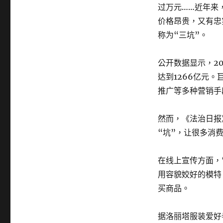
过万元……近年来
价格昂贵，又有忠
称为“三坑”。
公开数据显示，20
达到1266亿元
推广等多种营销手
然而，《法治日报
“坑”，让很多消
在线上宣传方面，
用容貌姣好的模特
买商品。
据洛丽塔服装爱好