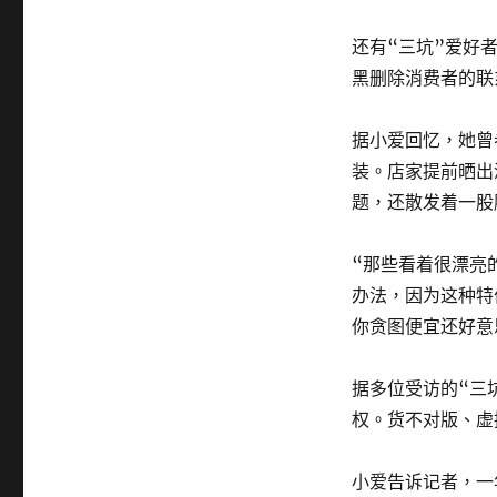
还有“三坑”爱好
黑删除消费者的联
据小爱回忆，她曾
装。店家提前晒出
题，还散发着一股
“那些看着很漂亮
办法，因为这种特
你贪图便宜还好意
据多位受访的“三
权。货不对版、虚
小爱告诉记者，一