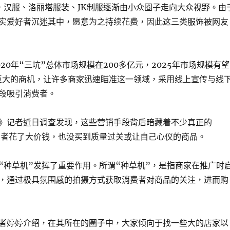
，汉服、洛丽塔服装、JK制服逐渐由小众圈子走向大众视野。由
实爱好者沉迷其中，愿意为之持续花费，因此这三类服饰被网友
20年“三坑”总体市场规模在200多亿元，2025年市场规模有望
。巨大的商机，让许多商家迅速瞄准这一领域，采用线上宣传与线
段吸引消费者。
》记者近日调查发现，这些营销手段背后暗藏着不少真正的
费者花了大价钱，也没买到质量过关或让自己心仪的商品。
“种草机”发挥了重要作用。所谓“种草机”，是指商家在推广时
，通过极具氛围感的拍摄方式获取消费者对商品的关注，进而购
者婷婷介绍，在其所在的圈子中，大家倾向于找一些大的店家以