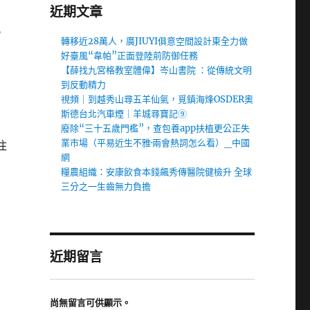
近期文章
此
轉移近28萬人，廣JIUYI俱意空間設計東全力做
、
好臺風“韋帕”正面登陸前防御任務
，
【薛找九宮格教室體偉】岑山書院 ：從傳統文明
到反動精力
視頻｜到越秀山尋五羊仙氣，覓鎮海烽OSDER奧
斯德台北汽車煙｜羊城尋寶記⑨
廢除“三十五歲門檻”，查包養app扶植更公正失
業市場（平易近生不雅·兩會熱詞怎么看）_中國
住
網
费
糧農組織：安康飲食本錢飆秀傳醫院健檢升 全球
三分之一生齒無力負擔
近期留言
尚無留言可供顯示。