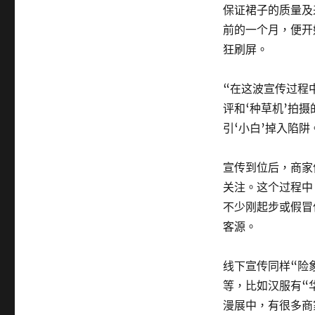
保证裙子的质量及
前的一个月，便开
狂刷屏。
“在这波宣传过程
评和‘种草机’拍
引‘小白’掉入陷阱
宣传到位后，商家
关注。这个过程中
不少刚起步或假冒
客源。
线下宣传同样“险
等，比如汉服有“
漫展中，有很多商