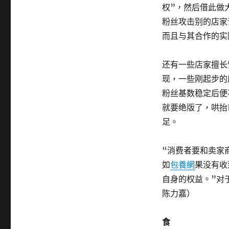
权”，然后借此做
粉丝攻击别的店家
而且与其合作的实
还有一些店家擅长
现，一些刚起步的
粉丝基数稳定后便
就要绝版了，哄抬
足。
“消费者要和卖家
如
包養網
果没有收
自身的权益。”对于
陈力嘉）
食