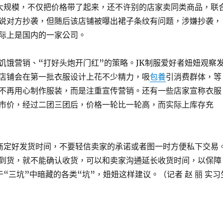
大规模，不仅把价格带了起来，还不许别的店家卖同类商品，联
说对方抄袭，但随后该店铺被曝出裙子条纹有问题，涉嫌抄袭，
际上是国内的一家公司。
饥饿营销、“打好头炮开门红”的策略。JK制服爱好者妞妞观察
店铺会在第一批衣服设计上花不少精力，吸
包養
引消费群体，等
不再用心制作服装，而是注重宣传营销。还有一些店家宣称衣服
市价，经过二团三团后，价格一轮比一轮高，而实际上库存充
商定好发货时间，不要轻信卖家的承诺或者图一时方便私下交易
到货，就不能确认收货，可以和卖家沟通延长收货时间，以保障
“三坑”中暗藏的各类“坑”，妞妞这样建议。（记者 赵 丽 实习