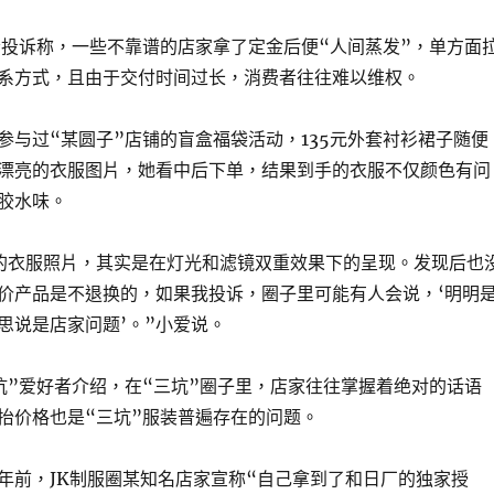
者投诉称，一些不靠谱的店家拿了定金后便“人间蒸发”，单方面
系方式，且由于交付时间过长，消费者往往难以维权。
参与过“某圆子”店铺的盲盒福袋活动，135元外套衬衫裙子随便
漂亮的衣服图片，她看中后下单，结果到手的衣服不仅颜色有问
胶水味。
的衣服照片，其实是在灯光和滤镜双重效果下的呈现。发现后也
价产品是不退换的，如果我投诉，圈子里可能有人会说，‘明明
思说是店家问题’。”小爱说。
坑”爱好者介绍，在“三坑”圈子里，店家往往掌握着绝对的话语
抬价格也是“三坑”服装普遍存在的问题。
年前，JK制服圈某知名店家宣称“自己拿到了和日厂的独家授