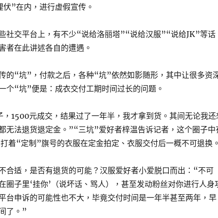
埋伏”在内，进行虚假宣传。
些社交平台上，有不少“说给洛丽塔”“说给汉服”“说给JK”等话
害者在此讲述各自的遭遇。
传的“坑”，付款之后，各种“坑”依然如影随形，其中让很多资
一个“坑”便是：成衣交付工期时间过长的问题。
子，1500元成交，结果过了一年半，我才拿到货。其间无论我还
都无法退货退定金。”“三坑”爱好者梓温告诉记者，这个圈子中
即打着“定制”旗号的衣服在定金拍定、衣服交付后一概不可退换
不合适，是否有退货的可能？汉服爱好者小爱脱口而出：“不可
在圈子里‘挂你’（说坏话、骂人），甚至发动粉丝对你进行人身
平台申诉的可能性也不大，毕竟交付时间是一年半甚至两年，早
间了。”