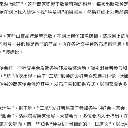
来源“纯正”。这些商家积累了数量可观的粉丝，每次出新款预
始在网上找人测评、找“种草机”拍摄照片，然后在线上为新品
中，有些山寨品牌滥竽充数，在网上模仿知名店铺、盗取网上的
摄的图片，并假称是自己的产品，再在各社交平台散布虚假信息，
。”婷婷说。
便会在一些社交平台发起各种转发抽奖活动，吸引消费者参与和
，“坑”再次出现。由于“三坑”服装的爱好者喜欢建群讨论，因
伪劣的商家便会混迹其中，发布广告和联系方式，以期获取更多
象环生”。据了解，“三坑”爱好者热衷于参加各种同好会、茶会
华服会”、洛丽塔服装有漫展、大茶会等。多位业内人士指出，
家开设铺面，请一些知名“种草机”当铺面的“一日店长”，以此