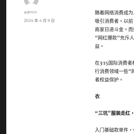
作
admin
随着网络消费成为
者
發
2024 年 4 月 9 日
吸引消费者。以前
佈
商家日进斗金。而
日
“网红爆款”充斥
期:
益。
在3·15国际消
行消费领域一些“
者权益保护。
衣
“三坑”服装走红
入门基础款单件，