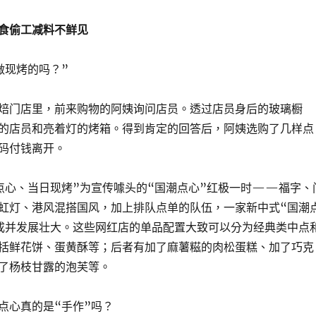
食偷工减料不鲜见
做现烤的吗？”
焙门店里，前来购物的阿姨询问店员。透过店员身后的玻璃橱
的店员和亮着灯的烤箱。得到肯定的回答后，阿姨选购了几样点
码付钱离开。
点心、当日现烤”为宣传噱头的“国潮点心”红极一时——福字、
虹灯、港风混搭国风，加上排队点单的队伍，一家新中式“国潮
成并发展壮大。这些网红店的单品配置大致可以分为经典类中点
括鲜花饼、蛋黄酥等；后者有加了麻薯糍的肉松蛋糕、加了巧克
了杨枝甘露的泡芙等。
点心真的是“手作”吗？