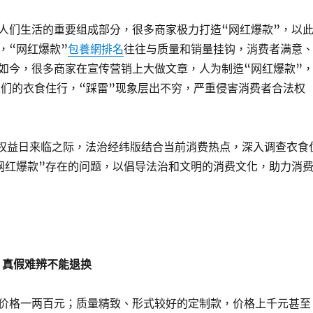
人们生活的重要组成部分，很多商家极力打造“网红爆款”，以
，“网红爆款”
包養網排名
往往与质量和销量挂钩，消费者满意
如今，很多商家在宣传营销上大做文章，人为制造“网红爆款”
人们的衣食住行，“踩雷”现象层出不穷，严重侵害消费者合法权
费者权益日来临之际，法治经纬版结合当前消费热点，深入调查衣食
网红爆款”存在的问题，以倡导法治和文明的消费文化，助力消
，真假难辨不能退换
价格一两百元；质量精致、形式较好的定制款，价格上千元甚至