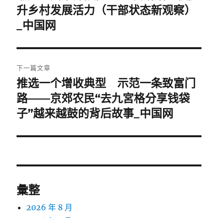
一
升乡村发展活力（干部状态新观察）
導
篇
_中国网
覽
文
章:
下一篇文章
推选一个增收典型 示范一条致富门
下
一
路——京郊农民“去九宮格分享钱袋
篇
子”越来越鼓的背后故事_中国网
文
章:
彙整
2026 年 8 月