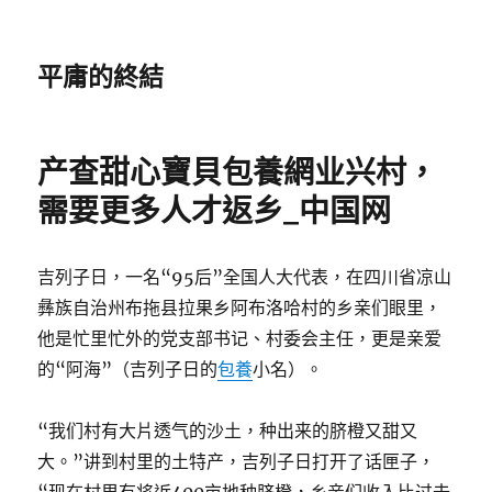
平庸的終結
产查甜心寶貝包養網业兴村，
需要更多人才返乡_中国网
吉列子日，一名“95后”全国人大代表，在四川省凉山
彝族自治州布拖县拉果乡阿布洛哈村的乡亲们眼里，
他是忙里忙外的党支部书记、村委会主任，更是亲爱
的“阿海”（吉列子日的
包養
小名）。
“我们村有大片透气的沙土，种出来的脐橙又甜又
大。”讲到村里的土特产，吉列子日打开了话匣子，