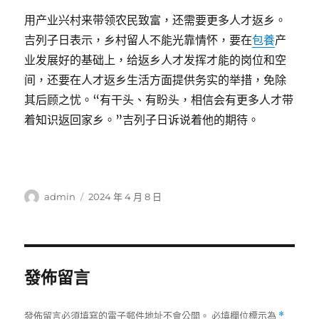
用产业兴村来带领农民致富，还需要更多人才返乡。
吉列子日表示，乡村留人不能光靠情怀，要在
包養
产
业发展好的基础上，给返乡人才发挥才能的岗位和空
间，还要在人才返乡生活方面提供务实的举措，免除
其后顾之忧。“有干头、有盼头，相信会有更多人才带
着知识返回家乡。”吉列子日诉说着他的期待。
作
發
admin
2024 年 4 月 8 日
者
佈
日
期:
發佈留言
發佈留言必須填寫的電子郵件地址不會公開。
必填欄位標示為
*