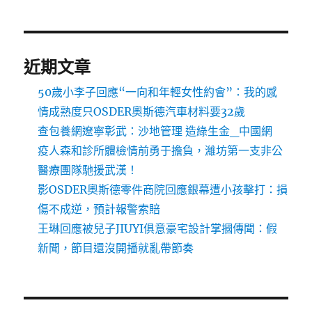
近期文章
50歲小李子回應“一向和年輕女性約會”：我的感
情成熟度只OSDER奧斯德汽車材料要32歲
查包養網遼寧彰武：沙地管理 造綠生金_中國網
疫人森和診所體檢情前勇于擔負，濰坊第一支非公
醫療團隊馳援武漢！
影OSDER奧斯德零件商院回應銀幕遭小孩擊打：損
傷不成逆，預計報警索賠
王琳回應被兒子JIUYI俱意豪宅設計掌摑傳聞：假
新聞，節目還沒開播就亂帶節奏