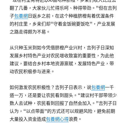
“现在村里有将近400亩地种脐橙，乡亲们收入比过去
翻了几番，大家伙儿忙得乐呵、种得带劲。”但在吉列
子
包養網
日返乡之前，在这个种植脐橙有着优渥条件
的村庄里，乡亲们却“守着金饭碗要饭吃”，产业发展
之路走得颇为不易。
从只种玉米到如今凭借脐橙产业兴村，吉列子日深知
发展乡村特色产业对农民增收致富的重要性，为此他
建议，要结合乡村本地资源禀赋，发展特色产业，带
动农民积极参与进来。
如何激发农民积极性？吉列子日表示，说
包養網
一千
道一万，还是要让农民看到甜头。“建议村干部带领少
数人去试种，农民看到回报了自然会加入。”吉列子日
认为，“以点带面”的方式还可以规避风险，避免前期
大量投入资金造成
包養網心得
浪费。