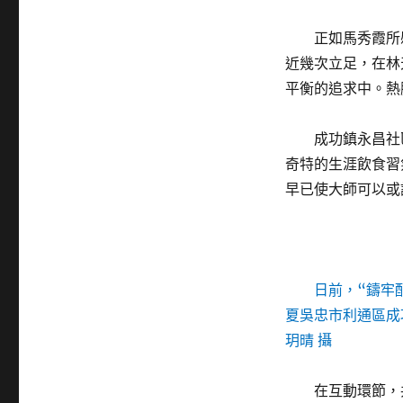
正如馬秀霞所
近幾次立足，在林
平衡的追求中。熱
成功鎮永昌社
奇特的生涯飲食習
早已使大師可以或
日前，“鑄牢
夏吳忠市利通區成
玥晴 攝
在互動環節，