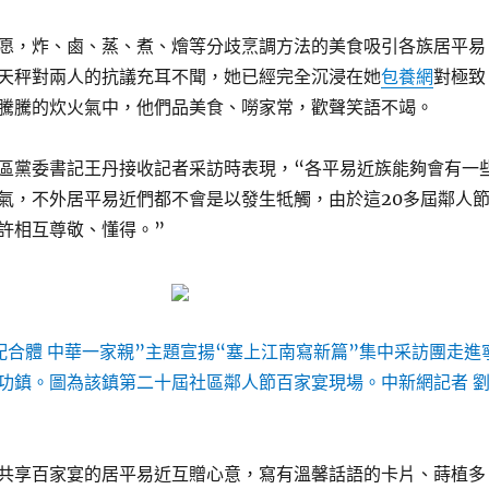
愿，炸、鹵、蒸、煮、燴等分歧烹調方法的美食吸引各族居平易
天秤對兩人的抗議充耳不聞，她已經完全沉浸在她
包養網
對極致
騰騰的炊火氣中，他們品美食、嘮家常，歡聲笑語不竭。
區黨委書記王丹接收記者采訪時表現，“各平易近族能夠會有一
氣，不外居平易近們都不會是以發生牴觸，由於這20多屆鄰人
許相互尊敬、懂得。”
配合體 中華一家親”主題宣揚“塞上江南寫新篇”集中采訪團走進
功鎮。圖為該鎮第二十屆社區鄰人節百家宴現場。中新網記者 
共享百家宴的居平易近互贈心意，寫有溫馨話語的卡片、蒔植多