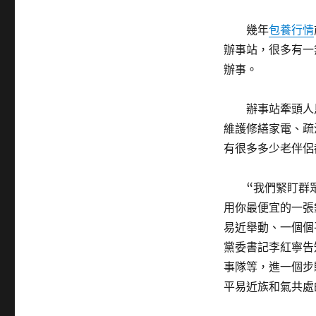
幾年
包養行情
辦事站，很多有一
辦事。
辦事站牽頭人
維護修繕家電、疏
有很多多少老伴侶
“我們緊盯群
用你最便宜的一張
易近舉動、一個個
黨委書記李紅寧告
事隊等，進一個步
平易近族和氣共處