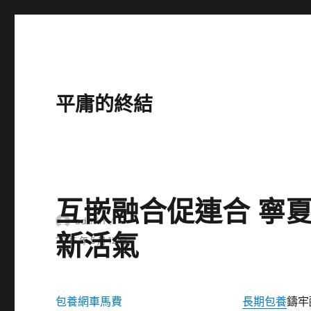
平庸的終結
互嵌融合促連合 寧
作
admin
新活氣
者
發
2026 年 5 月 12 日
佈
日
期:
包養網車馬費
長期包養
鑄牢