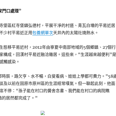
家門口處理”
寺堡區紅寺堡鎮弘德村，平展干凈的村道、青瓦白墻的平易近居
不少村平易近正用
包養網單次
天井內的太陽灶燒熱水。
生態移平易近村，2012年由寧夏中南部地域的5個鄉鎮、27個行
家構成，回漢村平易近融洽雜居。這些來，“生涯越來越便利”
感觸感染。
那時辰，路欠亨、水不暢，白叟看病、娃娃上學都可費力。”58
談及以前在固原市原州區的生涯經常嘆氣。但一聊起此刻，他面
滾不停：“孫子能在村口的黌舍念書、我們能在村口的病院瞧
過的居然都完成了。”