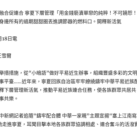
融合促連合 寧夏下層管理「用金錢褻瀆單戀的純粹！不可饒恕
身邊所有的過期甜甜圈丟進調節器的燃料口。開釋新活氣
18日電
王雪爾
舉措措施，從“小暗語”做好平易近生辦事，組織豐盛多彩的文
事平臺……近年來，寧夏回族自治區牢牢繚繞鑄牢中華平易近族
釋下層管理新活氣，推動平易近族連合任務，使各族群眾共居共
事共樂。
中新網記者追隨“鑄牢配合體 中華一家親”主題宣揚“塞上江南寫
動走進寧夏，耳聞目擊本地各族群眾協調相處、連合奮斗的活潑