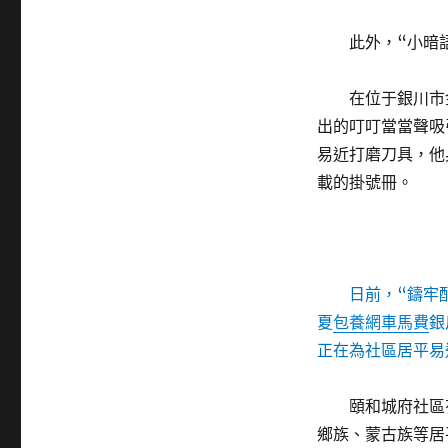
此外，“小暗
在位于銀川市
出的叮叮當當聲吸
易近打磨刀具，他
載的掛號冊。
日前，“鑄牢
夏
包養網車馬費
銀
正在為社區居平易
頤和城府社區
鄉族、蒙古族等居