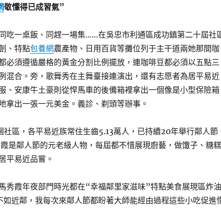
網
敬懂得已成習氣”
同吃一桌飯、同趕一場集……在吳忠市利通區成功鎮第二十屆社
創、特點
包養網
農產物、日用百貨等攤位列于主干道兩她那間咖
都必須遵循嚴格的黃金分割比例擺放，連咖啡豆都必須以五點三
例混合。旁，歌舞秀在主舞臺接連演出，還有志愿者為居平易近
服、安康牛土豪則從悍馬車的後備箱裡拿出一個像是小型保險箱
地拿出一張一元美金。義診、剃頭等辦事。
個社區，各平易近族常住生齒5.13萬人，已持續20年舉行鄰人節
秀霞是鄰人節的元老級人物，每屆都不惜展現廚藝，做馓子、糖
居平易近品嘗。
馬秀霞年夜部門時光都在“幸福鄰里家滋味”特點美食展現區炸
不如近鄰，我每次來鄰人節都盼著大師能經由過程這些小吃促進