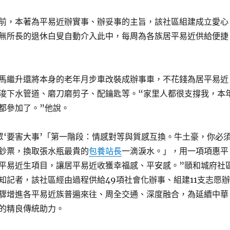
前，本著為平易近辦實事、辦妥事的主旨，該社區組建成立愛心
無所長的退休白叟自動介入此中，每周為各族居平易近供給便捷
馬繼升還將本身的老年月步車改裝成辦事車，不花錢為居平易近
浚下水管道、磨刀磨剪子、配鑰匙等。“家里人都很支撐我，本
都參加了。”他說。
眾‘要害大事’「第一階段：情感對等與質感互換。牛土豪，你必
鈔票，換取張水瓶最貴的
包養站長
一滴淚水。」，用一項項惠平
平易近生項目，讓居平易近收獲幸福感、平安感。”頤和城府社
知記者，該社區經由過程供給49項社會化辦事、組建11支志愿辦
驟增進各平易近族普遍來往、周全交通、深度融合，為延續中華
的精良傳統助力。