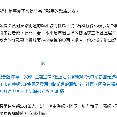
語”也是寧夏下層便平易近辦事的聚焦之處。
金鳳區黃河東路街道的頤和城府社區，從“石榴籽愛心辦事站”
引了記者們。進門一看，本來是年過古稀的智福德正為社區居平
身旁的任務臺上擺放著林林總總的東西，還有一份寫滿了辦事記
配合體 中華一家親”主題宣揚“塞上江南寫新篇”集中采訪團走進
川市
包養網VIP
金鳳區黃河東路街道的頤和城府社區。圖為智福
近打磨刀具。中新網記者 劉玥晴 攝
有常住生齒1.01萬人，是一個由漢族、回族、維吾爾族、滿族、
平易近構成的互嵌式社區。