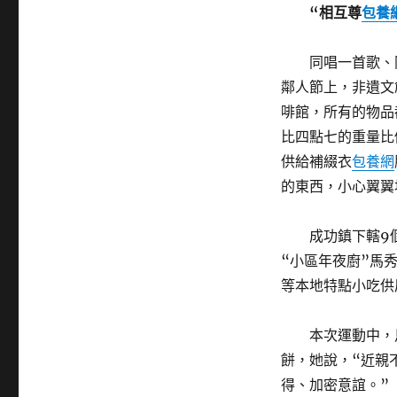
“相互尊
包養
同唱一首歌、
鄰人節上，非遺文
啡館，所有的物品
比四點七的重量比
供給補綴衣
包養網
的東西，小心翼翼
成功鎮下轄9
“小區年夜廚”馬
等本地特點小吃供
本次運動中，
餅，她說，“近親
得、加密意誼。”