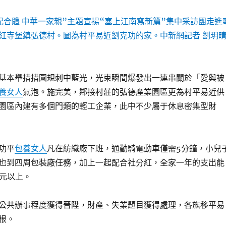
配合體 中華一家親”主題宣揚“塞上江南寫新篇”集中采訪團走進
紅寺堡鎮弘德村。圖為村平易近劉克功的家。中新網記者 劉玥
基本舉措措圓規刺中藍光，光束瞬間爆發出一連串關於「愛與被
養女人
氣泡。施完美，鄰接村莊的弘德產業園區更為村平易近供
園區內建有多個門類的輕工企業，此中不少屬于休息密集型財
功平
包養女人
凡在紡織廠下班，通勤騎電動車僅需5分鐘，小兒
也到四周包裝廠任務，加上一起配合社分紅，全家一年的支出能
元以上。
公共辦事程度獲得晉陞，財產、失業題目獲得處理，各族移平易
根。