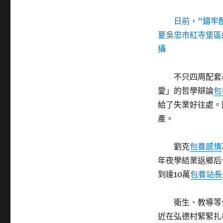
日前，“鑄牢
夏吳忠市紅寺堡區
攝
不只四周配套
愛」的哲學辯論
包
給了失業好往處。
產。
劉克
包養感情
年夜學結業返鄉后
到達10萬
包養站長
衛生、教導等
近在弘德村緊緊扎