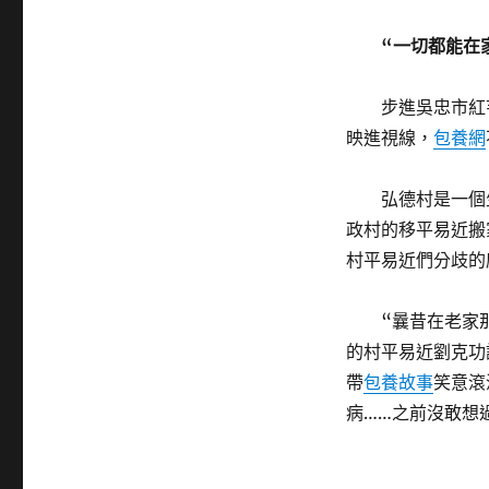
“一切都能在
步進吳忠市紅
映進視線，
包養網
弘德村是一個
政村的移平易近搬
村平易近們分歧的
“曩昔在老家
的村平易近劉克功
帶
包養故事
笑意滾
病……之前沒敢想