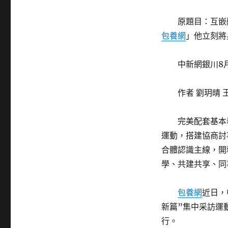
原題目：互嵌
包養網
」他立刻將
中新網銀川8月
作者 劉玥晴 
完美配套基本
運動，搭建協商討
合體認識主線，開
學、共建共享、同
包養網
近日，
新篇”集中采訪運
行。