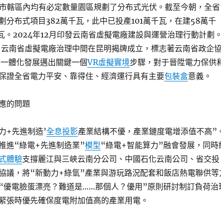
州市轄區內均有必定數量園區規劃了分布式光伏。截至今朝，全省
劃分布式項目382萬千瓦，此中已投產101萬千瓦，在建58萬千
瓦。2024年12月印發云南省虛擬電廠建設與運營治理行動計劃
7日，云南省虛擬電廠治理中間在昆明揭牌成立，標志著云南省政企
”一體化發展邁出關鍵一個
VR虛擬實境
步驟，對于晉陞電力保供
保證全省電力平安、靠得住、經濟運行具有主要
包裝盒
意義。
應的問題
力+先進制造’
全息投影
產業結構不優，產業鏈度電增添值不高”
推進“綠電+先進制造業”
模型
“綠電+智能算力”融會發展，同時
式體驗
支撐麗江與三峽云南分公司、中國石化云南公司、省交投
協議，將“新動力+綠氫”產業與游玩路況配套和飯店熱電聯供等
“優電臉蛋漂亮？難道是……那個人？優用”原則研討制訂負荷治
緊張時優先確保度電附加值高的產業用電。