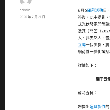
作
admin
6月6
開幕活動
日
者
發
2025 年 7 月 21 日
答復，此中提到，
佈
式光伏發電開發建
日
及其《問答（20
期:
人、非天然人、普
立牌
一個步驟，將
網荷儲一體化試點
詳情如下：
關于云
蘇莉委員：
您提出
道具製作
的