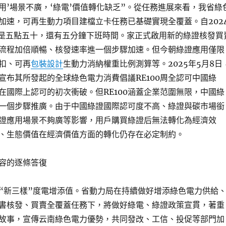
優用’場景不廣，‘綠電’價值轉化缺乏”。從任務進展來看，我省綠
加速，可再生動力項目建檔立卡任務已基礎實現全覆蓋。自202
在是五點五十，還有五分鐘下班時間。家正式啟用新的綠證核發買
流程加倍順暢、核發速率進一個步驟加速。但今朝綠證應用僅限
扣、可再
包裝設計
生動力消納權重比例測算等。2025年5月8日
宣布其所發起的全球綠色電力消費倡議RE100周全認可中國綠
在國際上認可的初次衝破。但RE100涵蓋企業范圍無限，中國綠
一個步驟推廣。由于中國綠證國際認可度不高、綠證與碳市場銜
證應用場景不夠廣等影響，用戶購買綠證后無法轉化為經濟效
、生態價值在經濟價值方面的轉化仍存在必定制約。
容的逐條答復
“新三樣”度電增添值。省動力局在持續做好增添綠色電力供給
書核發、買賣全覆蓋任務下，將做好綠電、綠證政策宣貫，著重
故事，宣傳云南綠色電力優勢，共同發改、工信、投促等部門加