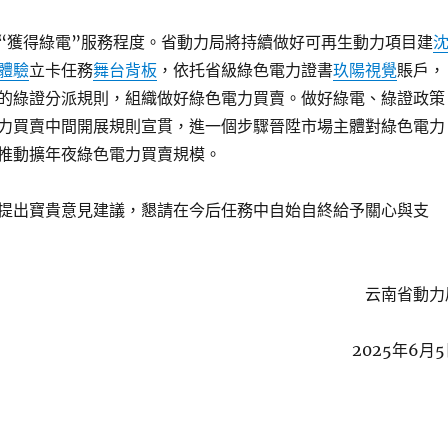
“獲得綠電”服務程度。省動力局將持續做好可再生動力項目建
體驗
立卡任務
舞台背板
，依托省級綠色電力證書
玖陽視覺
賬戶，
的綠證分派規則，組織做好綠色電力買賣。做好綠電、綠證政策
力買賣中間開展規則宣貫，進一個步驟晉陞市場主體對綠色電力
推動擴年夜綠色電力買賣規模。
提出寶貴意見建議，懇請在今后任務中自始自終給予關心與支
云南省動力
2025年6月