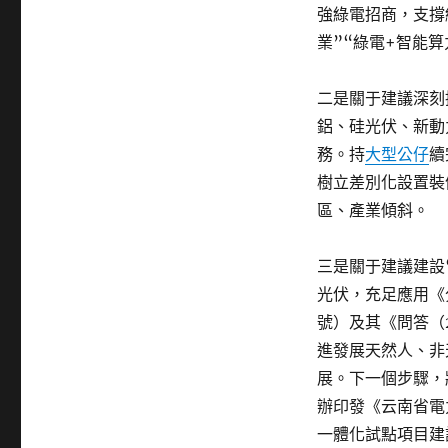
強綠電招商，支撐
業”“綠電+智能算
二是關于建議深刻
鋁、硅光伏、新動
務。持
大型公仔
續
樹立差別化設置裝
區、產業傾斜。
三是關于建議建設
光伏，充足應用《
號）及其《問答（
進發展天然人、非
展。下一個步驟，
辦印發《云南省電
一體化試點項目建