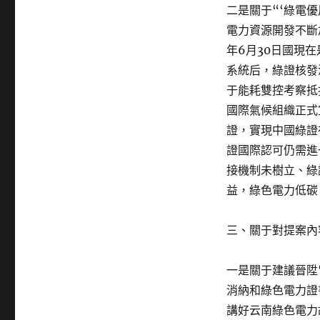
二是關于“‘綠電
電力資源開發不斷
年6月30日國現
系統后，綠證核發
于能耗雙控考察抵
國際氣候組織正式
證，實現中國綠證
證國際認可仍需進
接機制未樹立、綠
益，綠色電力低碳
三、關于對提案內
一是關于建議晉陞
消納和綠色電力證
講好云南綠色電力