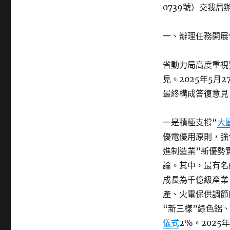
0739號）交我
一、辦理任務開展
省動力局高度重視
見。2025年5月2
最終構成答復意見
一是積極支撐“
大
優電優用原則，強
進制造業”新優勢
論。其中，最有名
成長為千億級產業
產、火電保供調節
“新三樣”綠色鋁、
儀式
2%。2025