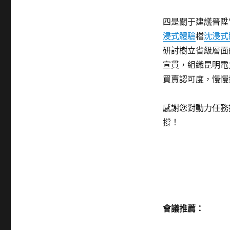
四是關于建議晉陞
浸式體驗
檔
沈浸式
研討樹立省級層面
宣貫，組織昆明電
買賣認可度，慢慢
感謝您對動力任務
撐！
會議推薦：