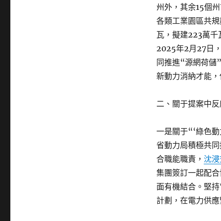
州外，其余15個
各類工業園區共規
瓦，擬建223萬千
2025年2月2
同推進“源網荷儲
新動力消納才能，
二、關于提案中反
一是關于“‘綠色動
省動力局積極共同
合職能職責，
沈浸
集團簽訂一起配合
面有機結合。堅持
計劃，在電力供應