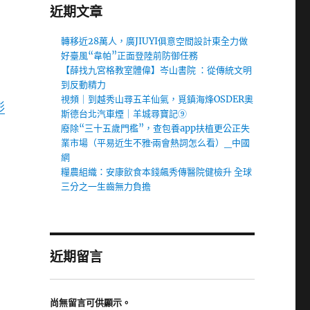
近期文章
轉移近28萬人，廣JIUYI俱意空間設計東全力做
好臺風“韋帕”正面登陸前防御任務
【薛找九宮格教室體偉】岑山書院 ：從傳統文明
到反動精力
視頻｜到越秀山尋五羊仙氣，覓鎮海烽OSDER奧
形
斯德台北汽車煙｜羊城尋寶記⑨
廢除“三十五歲門檻”，查包養app扶植更公正失
業市場（平易近生不雅·兩會熱詞怎么看）_中國
網
糧農組織：安康飲食本錢飆秀傳醫院健檢升 全球
三分之一生齒無力負擔
近期留言
尚無留言可供顯示。