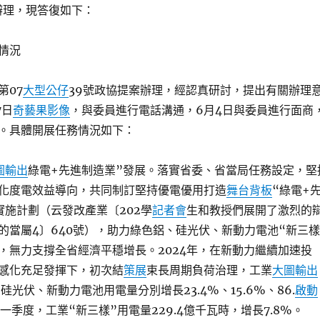
局辦理，現答復如下：
情況
第07
大型公仔
39號政協提案辦理，經認真研討，提出有關辦理
7日
奇藝果影像
，與委員進行電話溝通，6月4日與委員進行面商
。具體開展任務情況如下：
圖輸出
綠電+先進制造業”發展。落實省委、省當局任務設定，堅
化度電效益導向，共同制訂堅持優電優用打造
舞台背板
“綠電+
實施計劃（云發改產業〔202學
記者會
生和教授們展開了激烈的
的當屬4〕640號），助力綠色鋁、硅光伏、新動力電池“新三樣
，無力支撐全省經濟平穩增長。2024年，在新動力繼續加速投
感化充足發揮下，初次結
策展
束長周期負荷治理，工業
大圖輸出
硅光伏、新動力電池用電量分別增長23.4%、15.6%、86.
啟動
年一季度，工業“新三樣”用電量229.4億千瓦時，增長7.8%。