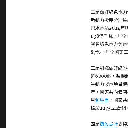
二是做好綠色電力
新動力投產分別達到
巴水電站2024
1.38億千瓦，居
我省綠色電力發電
87%，居全國第
三是組織做好綠證
近6000個，裝機
生動力發電項目建
年，國家共向云南核
月
包裝盒
，國家共
綠證2275.21
四是
攤位設計
支撐