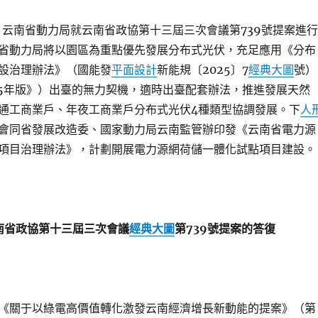
，云南省動力局就云南省政協第十三屆三次會議第739號提案進行
省動力局將以園區為重點優先發展分布式光伏，充足應用《分布
設治理辦法》（國能發
平面設計
新能規〔2025〕7
經典大圖
號）
25年版》）出臺的無力契機，適時出臺配套辦法，推進發展天然
通工商業戶、年夜工商業戶分布式光伏4種類型協調發展。下
人
會同省發展改造委、國家動力局云南監管辦印發《云南省電力源
項目治理辦法》，計劃開展電力源網荷儲一體化試點項目建設。
南省政協第十三屆三次會議
經典大圖
第739號提案的答復
《關于以綠電高價值轉化激發云南經濟增長新動能的提案》（第