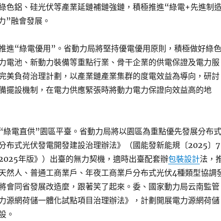
綠色鋁、硅光伏等產業延鏈補鏈強鏈，積極推進“綠電+先進制
力”融會發展。
推進“綠電優用”。省動力局將堅持優電優用原則，積極做好綠
力電池、新動力裝備等重點行業、骨干企業的供電保證及電力服
完美負荷治理計劃，以產業鏈產業集群的度電效益為導向，研討
備擺設機制，在電力供應緊張時將動力電力保證向效益高的地
“綠電直供”園區平臺。省動力局將以園區為重點優先發展分布
分布式光伏發電開發建設治理辦法》（國能發新能規〔2025〕7
2025年版》）出臺的無力契機，適時出臺配套辦
包裝設計
法，
天然人、普通工商業戶、年夜工商業戶分布式光伏4種類型協調
將會同省發展改造麼，跟著笑了起來。委、國家動力局云南監管
力源網荷儲一體化試點項目治理辦法》，計劃開展電力源網荷儲
設。