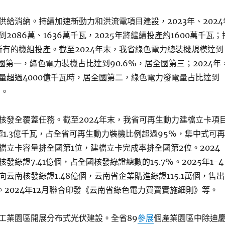
供給消納。持續加速新動力和洪流電項目建設，2023年、2024
2086萬、1636萬千瓦，2025年將繼續投產約1600萬千瓦；
年所有的機組投產。截至2024年末，我省綠色電力總裝機規模達到
全國第一，綠色電力裝機占比達到90.6%，居全國第三；2024年
量超過4000億千瓦時，居全國第二，綠色電力發電量占比達到
三。
核發全覆蓋任務。截至2024年末，我省可再生動力建檔立卡項
超1.3億千瓦，占全省可再生動力裝機比例超過95%，集中式可再
檔立卡容量排全國第1位，建檔立卡完成率排全國第2位。2024
發綠證7.41億個，占全國核發綠證總數的15.7%。2025年1-4
向云南核發綠證1.48億個，云南省企業購進綠證115.1萬個，售出
萬個。2024年12月聯合印發《云南省綠色電力買賣實施細則》等。
工業園區開展分布式光伏建設。全省89
參展
個產業園區中除迪