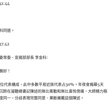
32:44
科同道。
37:42
委常委、宣揚部部長 李金科:
晨好！
0位代表構成，此中多數平易近族代表占30%。年夜會揭幕5天
沉醉在凝聽總書記陳述的無比衝動和無比喜悅傍邊，大師精力極
度同一，分歧表現完整同意、果斷擁戴這個陳述。