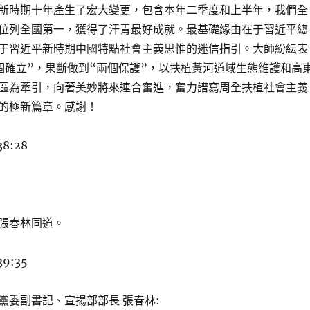
新時期十年產生了宏大變更，包含本年二季度和上半年，我們全
位列全國第一，獲得了汗青最好成就。最基礎緣由在于習近平總
于習近平新時期中國特點社會主義思惟的迷信指引。大師紛紜表
個確立”，果斷做到“兩個保護”，以扶植黃河道域生態維護和高
區為牽引，向著美妙將來連合奮進，奮力譜寫周全扶植社會主義
的極新篇章。感謝！
38:28
張春林同道。
39:35
黨委副書記、宣揚部部長 張春林: