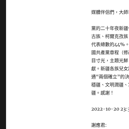
媒體伴侶們，大師
黨的二十年夜新疆
古族、柯爾克孜族
代表總數的44%
國共產黨章程（修
目寸光，主題光鮮
獻。新疆各族兒女
通“兩個確立”的
穩疆、文明潤疆、
疆。感謝！
2022-10-20 23:
謝應君: