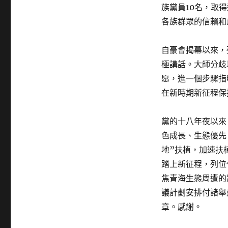
族黨員10名，取得
各族群眾的信賴和
自豪會揭幕以來，
極講話。大師分歧
愿，進一個步驟指
在新時期新征程保
黨的十八年夜以來
色成長、生態優先
地”扶植，加速扶
踏上新征程，列位
焦青海生態周遭的
議計劃安排付諸舉
章。感謝。