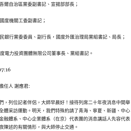
疆維吾爾自治區黨委副書記、宣揚部部長；
和國度機關工委副書記；
國國民銀行黨委委員、副行長，國度外匯治理局黨組書記、局長；
，國度電力投資團體無限公司董事長、黨組書記。
07:16
擔任人 謝應君:
們，列位記者伴侶，大師早晨好！接待列席二十年夜消息中間舉
全體采訪運動。明天，我們特殊約請了青海、寧夏、新疆、中心
金融體系、中心企業體系（在京）代表團的消息講話人先容代表
夜陳述的有關情形，與大師停止交通。