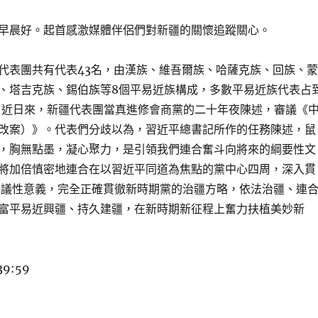
早晨好。起首感激媒體伴侶們對新疆的關懷追蹤關心。
代表團共有代表43名，由漢族、維吾爾族、哈薩克族、回族、蒙
、塔吉克族、錫伯族等8個平易近族構成，多數平易近族代表占
。近日來，新疆代表團當真進修會商黨的二十年夜陳述，審議《
改案）》。代表們分歧以為，習近平總書記所作的任務陳述，鼠
，胸無點墨，凝心聚力，是引領我們連合奮斗向將來的綱要性文
將加倍慎密地連合在以習近平同道為焦點的黨中心四周，深入貫
決議性意義，完全正確貫徹新時期黨的治疆方略，依法治疆、連
富平易近興疆、持久建疆，在新時期新征程上奮力扶植美妙新
39:59