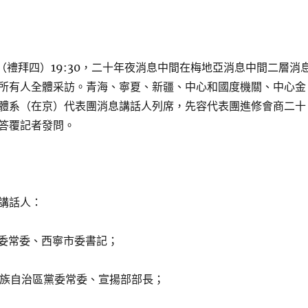
0日（禮拜四）19:30，二十年夜消息中間在梅地亞消息中間二層消
所有人全體采訪。青海、寧夏、新疆、中心和國度機關、中心金
體系（在京）代表團消息講話人列席，先容代表團進修會商二十
答覆記者發問。
講話人：
省委常委、西寧市委書記；
夏回族自治區黨委常委、宣揚部部長；