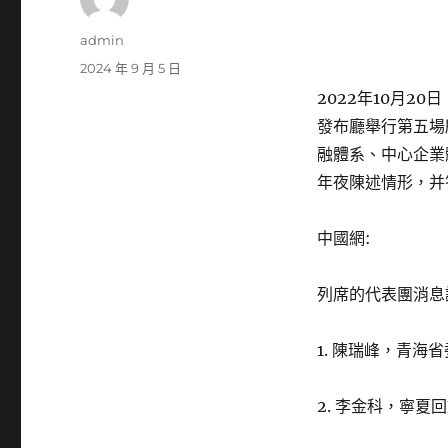
作
admin
者
發
2024 年 9 月 5 日
佈
2022年10月2
日
發布廳舉行第五場
期:
融體系、中心企業
年夜陳述情形，并
中國網:
列席的代表團消息
1. 陳瑞峰，青海
2. 李金科，寧