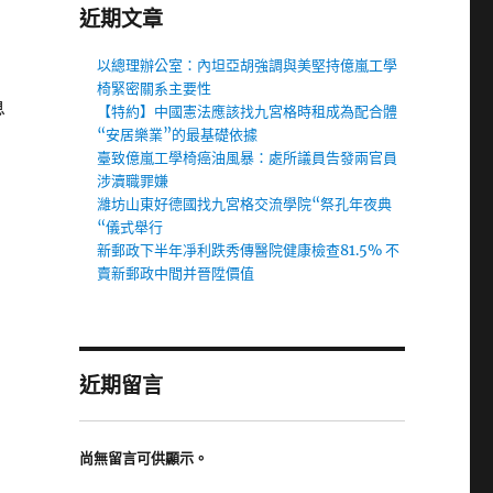
近期文章
以總理辦公室：內坦亞胡強調與美堅持億嵐工學
椅緊密關系主要性
息
【特約】中國憲法應該找九宮格時租成為配合體
“安居樂業”的最基礎依據
臺致億嵐工學椅癌油風暴：處所議員告發兩官員
涉瀆職罪嫌
濰坊山東好德國找九宮格交流學院“祭孔年夜典
“儀式舉行
新郵政下半年凈利跌秀傳醫院健康檢查81.5% 不
賣新郵政中間并晉陞價值
近期留言
尚無留言可供顯示。