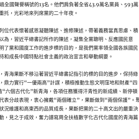
過全國聲譽稱號的13名。他們肩負著全省43.9萬名黨員、593萬
重托，光彩地來列席黨的二十年夜。
列位代表懷著感恩凝聽陳述、進修陳述，帶著義務當真思慮、積
以為，習近平總書記所作的陳述，凝集全黨聰明、反應國民意
明了黨和國度工作的進步標的目的，是我們黨率領全國各族國民
持和成長中國特點社會主義的政治宣言和舉動綱要。
，青海果斷不移沿著習近平總書記指引的標的目的進步，保持綠
，鼎力實行“一優兩高”計謀，積極推動生態文明窪地和財產“四
植“六個古代化”新青海，各項任務獲得汗青性的新成績、新停頓
代表分歧表現，衷心擁戴“兩個確立”，果斷做到“兩個保護”。
狀況維護和高東西的品質成長，果斷把黨的二十高文出的嚴重決
動，見之于成效，奮力譜寫周全扶植數字化古代化國度的青海篇