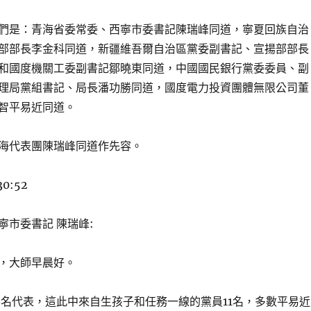
們是：青海省委常委、西寧市委書記陳瑞峰同道，寧夏回族自治
部部長李金科同道，新疆維吾爾自治區黨委副書記、宣揚部部長
和國度機關工委副書記鄒曉東同道，中國國民銀行黨委委員、副
理局黨組書記、局長潘功勝同道，國度電力投資團體無限公司董
智平易近同道。
海代表團陳瑞峰同道作先容。
30:52
寧市委書記 陳瑞峰:
，大師早晨好。
8名代表，這此中來自生孩子和任務一線的黨員11名，多數平易近