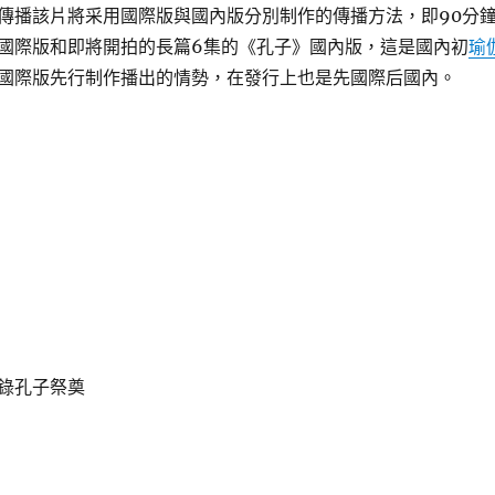
傳播該片將采用國際版與國內版分別制作的傳播方法，即90分
國際版和即將開拍的長篇6集的《孔子》國內版，這是國內初
瑜
國際版先行制作播出的情勢，在發行上也是先國際后國內。
錄孔子祭奠