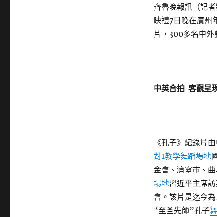
齊魯晚報訊（記者
映禮7日晚在廣州
片，300多名中
中英合拍 客觀呈
《孔子》紀錄片由
對1教學
舞蹈場地
金會、濟寧市、曲
場地
習近平主席訪
會。該片是迄今為
“至圣先師”孔子