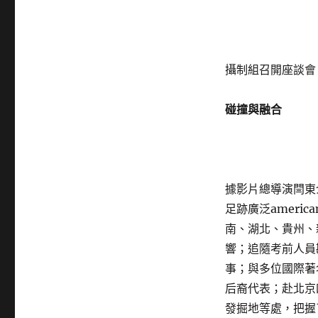
攝制組召開座談會
碰撞與融合
據影片總導演閆東
足跡廣泛ameri
南、湖北、貴州、
響；追隨考前人員
事；與多位國際著
后裔代表；赴北京
發掘地等處，把握