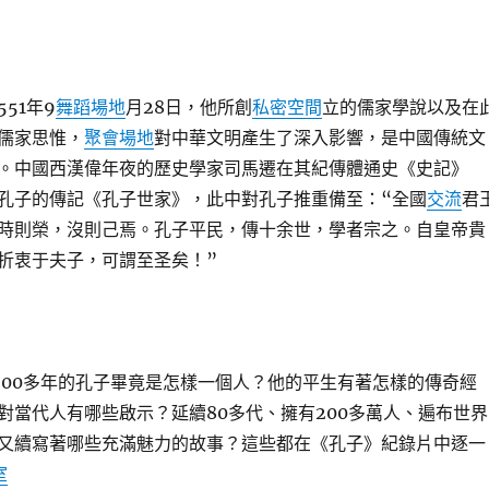
51年9
舞蹈場地
月28日，他所創
私密空間
立的儒家學說以及在
儒家思惟，
聚會場地
對中華文明產生了深入影響，是中國傳統文
。中國西漢偉年夜的歷史學家司馬遷在其紀傳體通史《史記》
孔子的傳記《孔子世家》，此中對孔子推重備至：“全國
交流
君
時則榮，沒則己焉。孔子平民，傳十余世，學者宗之。自皇帝貴
折衷于夫子，可謂至圣矣！”
500多年的孔子畢竟是怎樣一個人？他的平生有著怎樣的傳奇經
對當代人有哪些啟示？延續80多代、擁有200多萬人、遍布世界
又續寫著哪些充滿魅力的故事？這些都在《孔子》紀錄片中逐一
室