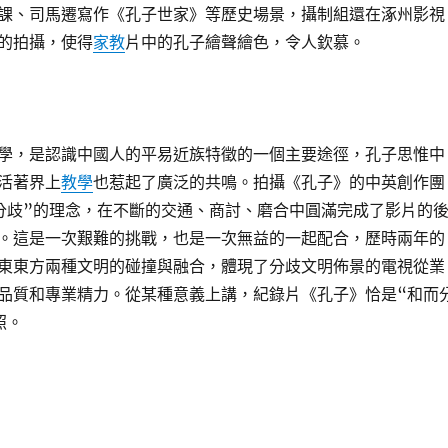
課、司馬遷寫作《孔子世家》等歷史場景，攝制組還在涿州影視
的拍攝，使得
家教
片中的孔子繪聲繪色，令人欽慕。
學，是認識中國人的平易近族特徵的一個主要途徑，孔子思惟中
活著界上
教學
也惹起了廣泛的共鳴。拍攝《孔子》的中英創作團
分歧”的理念，在不斷的交通、商討、磨合中圓滿完成了影片的
。這是一次艱難的挑戰，也是一次無益的一起配合，歷時兩年的
東東方兩種文明的碰撞與融合，體現了分歧文明佈景的電視從業
品質和專業精力。從某種意義上講，紀錄片《孔子》恰是“和而
實寫照。