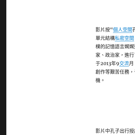
影片按“
個人空間
單元結構
私密空間
樸的記憶語言娓娓
家、政治家，進行
于2013年9
交流
月
創作等艱苦任務，于
機。
影片中孔子出行授