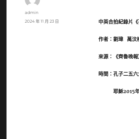
作
admin
者
發
2024 年 11 月 23 日
中英合拍紀錄片《
佈
日
作者：劉瑋 萬
期:
來源：《齊魯晚報
時間：孔子二五六
耶穌2015年1