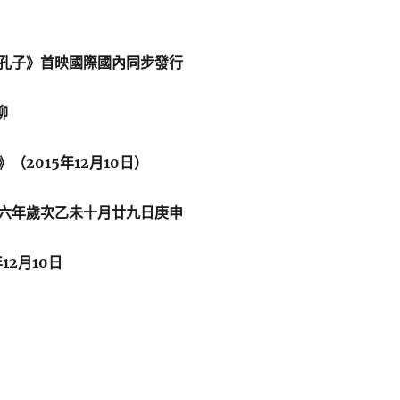
孔子》首映國際國內同步發行
汶柳
》（
2015年12月10日）
六年歲次乙未十月廿九日庚申
2月10日