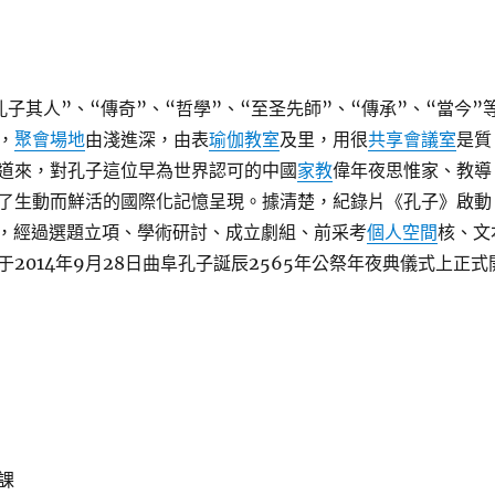
孔子其人”、“傳奇”、“哲學”、“至圣先師”、“傳承”、“當今”
，
聚會場地
由淺進深，由表
瑜伽教室
及里，用很
共享會議室
是質
道來，對孔子這位早為世界認可的中國
家教
偉年夜思惟家、教導
了生動而鮮活的國際化記憶呈現。據清楚，紀錄片《孔子》啟動
，經過選題立項、學術研討、成立劇組、前采考
個人空間
核、文
2014年9月28日曲阜孔子誕辰2565年公祭年夜典儀式上正式
課