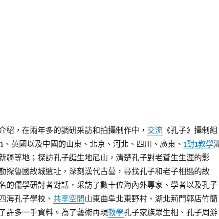
介紹，在兩年多的調研采訪和拍攝制作中，
交流
《孔子》攝制組
can、英國以及中國的山東、北京、河北、四川、廣東、
1對1教學
新疆等地；探訪孔子誕生地尼山，清楚孔子對老蒼生生涯的影
勘探魯國故城遺址，深刻漢代古墓，尋找孔子和老子相遇的故
名的儒學研討者對話，采訪了數十位海內外專家、學者以及孔子
四海孔子學校、
共享空間
山東曲阜北東野村、湖北荊門郭店竹簡
了許多一手資料。為了藝術再現
教學
孔子家族眾生相、孔子周游