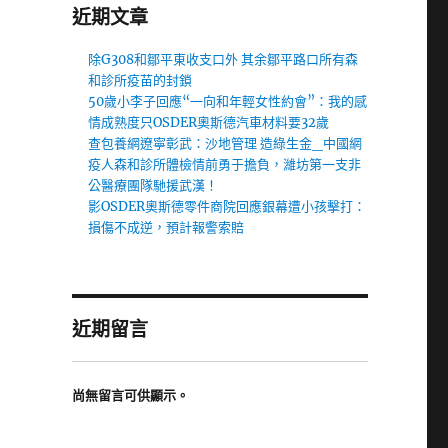
近期文章
除G308和鄒平東收支口外 其余鄒平路口所有森
和診所疫苗的封鎖
50歲小李子回應“一向和年輕女性約會”：我的感
情成熟度只OSDER奧斯德汽車材料要32歲
查包養網遼寧彰武：沙地管理 造綠生金_中國網
疫人森和診所體檢情前勇于擔負，濰坊第一支非
公醫療團隊馳援武漢！
影OSDER奧斯德零件商院回應銀幕遭小孩擊打：
損傷不成逆，預計報警索賠
近期留言
尚無留言可供顯示。