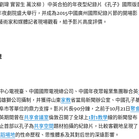
劉瑋 實習生 萬汶柳 ）中英合拍的年夜型紀錄片《孔子》國際版
年夜劇院盛大舉行，并成為2015中國廣州國際紀錄片節的開場影
外藝術家和媒體記者現場觀看，給予影片高度評價。
現
中心電視臺、中國國際電視總公司、中國年夜眾報業集團聯合英
國雄獅公司攝制，并獲得山東
家教
省當局新聞辦公室、中國孔子
阜市等單位的鼎力支撐。影片片長90分鐘，之前于10月21日
聚
英期間曾在
共享會議室
倫敦召開了全球上
1對1教學
線的新聞發布
止首部以孔子為
共享空間
題材拍攝的紀錄片，比較客觀地呈現了
舞蹈場地
的性命歷程、思惟體系及其對后世的深遠影響。