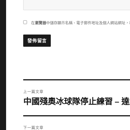
在
瀏覽器
中儲存顯示名稱、電子郵件地址及個人網站網址，
文
上一篇文章
章
中國殘奧冰球隊停止練習 – 
上
一
導
篇
覽
文
下一篇文章