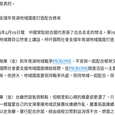
是真的，
支撐年夜湖地域國度打造配合將來
3年4月19日電 中國常駐結合國代表張了出去走走的想法。軍1
地域題目公然會上講話，呼吁國際社會支撐年夜湖地域國度打造
剛果（金）和年夜湖地域戰爭
PICKONE
、平安與一起配合框架
國際社會要支撐地域國度總結經歷，從
PICKONE
頭激活這一主
來。他誇大，地域國度要保持戰爭共處，保持地域一起配合，保
果（金）台雖然語氣很輕鬆，但眼里和心裡的擔憂卻更濃了，只
一樣寵愛自己的女灣東邊地域武裝團伙連續作亂，嚴重局面連續
以史為鑒，實行配合許諾，經由過程交際對話消弭不合，燃眉之