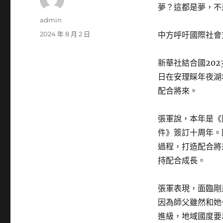
夢？這都是夢，不
作
admin
者
發
2024 年 8 月 2 日
中方呼吁國際社會
佈
日
新華社結合國202
期:
日在安理睬年夜湖
配合將來。
張軍說，本年是《
件》簽訂十周年。
過程，打造配合將
持配合成長。
張軍表現，面臨剛
因為師父雖然和她
進級，地域國度要