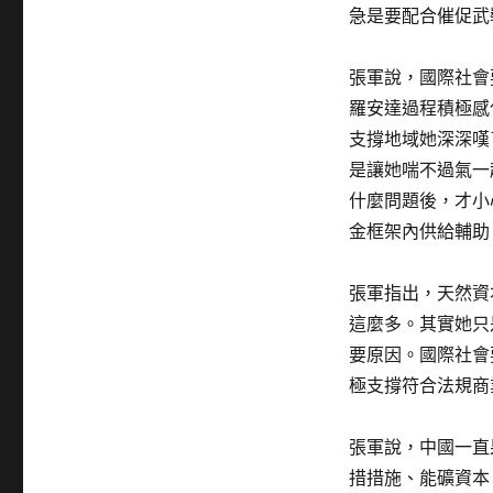
急是要配合催促武
張軍說，國際社會
羅安達過程積極感
支撐地域她深深嘆
是讓她​​喘不過
什麼問題後，才小
金框架內供給輔助
張軍指出，天然資
這麼多。其實她只
要原因。國際社會
極支撐符合法規商
張軍說，中國一直
措措施、能礦資本