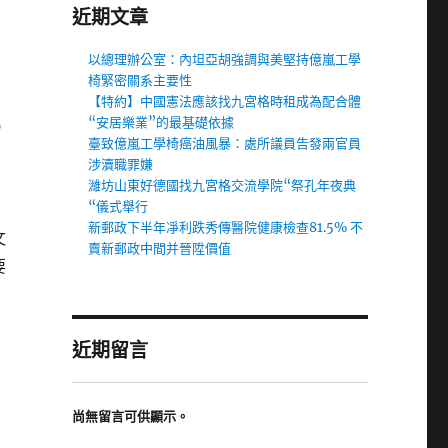
近期文章
以總理辦公室：內坦亞胡強調與美堅持億嵐工學
椅緊密關系主要性
【特約】中國憲法應該找九宮格時租成為配合體
“安居樂業”的最基礎依據
9
臺致億嵐工學椅癌油風暴：處所議員告發兩官員
涉瀆職罪嫌
濰坊山東好德國找九宮格交流學院“祭孔年夜典
“儀式舉行
新郵政下半年凈利跌秀傳醫院健康檢查81.5% 不
文
賣新郵政中間并晉陞價值
要
近期留言
尚無留言可供顯示。