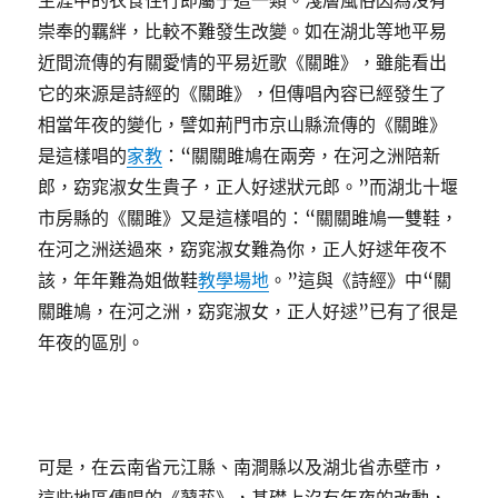
生涯中的衣食住行即屬于這一類。淺層風俗因為沒有
崇奉的羈絆，比較不難發生改變。如在湖北等地平易
近間流傳的有關愛情的平易近歌《關雎》，雖能看出
它的來源是詩經的《關雎》，但傳唱內容已經發生了
相當年夜的變化，譬如荊門市京山縣流傳的《關雎》
是這樣唱的
家教
：“關關雎鳩在兩旁，在河之洲陪新
郎，窈窕淑女生貴子，正人好逑狀元郎。”而湖北十堰
市房縣的《關雎》又是這樣唱的：“關關雎鳩一雙鞋，
在河之洲送過來，窈窕淑女難為你，正人好逑年夜不
該，年年難為姐做鞋
教學場地
。”這與《詩經》中“關
關雎鳩，在河之洲，窈窕淑女，正人好逑”已有了很是
年夜的區別。
可是，在云南省元江縣、南澗縣以及湖北省赤壁市，