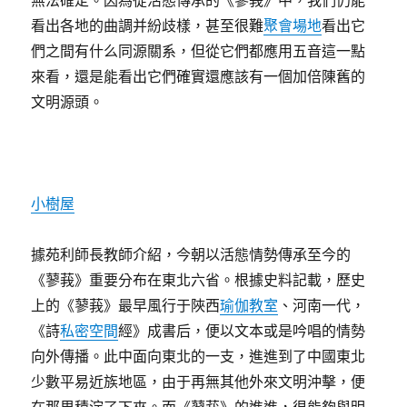
無法確定。因為從活態傳承的《蓼莪》中，我們仍能
看出各地的曲調并紛歧樣，甚至很難
聚會場地
看出它
們之間有什么同源關系，但從它們都應用五音這一點
來看，還是能看出它們確實還應該有一個加倍陳舊的
文明源頭。
小樹屋
據苑利師長教師介紹，今朝以活態情勢傳承至今的
《蓼莪》重要分布在東北六省。根據史料記載，歷史
上的《蓼莪》最早風行于陜西
瑜伽教室
、河南一代，
《詩
私密空間
經》成書后，便以文本或是吟唱的情勢
向外傳播。此中面向東北的一支，進進到了中國東北
少數平易近族地區，由于再無其他外來文明沖擊，便