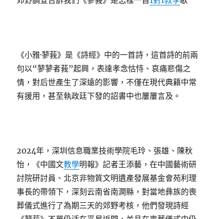
郊野調查告訴我們《蓼莪》是怎樣一首
1對1教學
歌
《小雅·蓼莪》是《詩經》中的一首詩，這首詩的前兩
句以“蓼蓼者莪”起興，表達孝念怙恃、哀痛悲傷之
情，對后世產生了深遠的影響，不僅在現代典籍中常
有援用，甚至執政廷下發的詔書中也屢屢言及。
2024年，深圳信息職業技術學院毛玲、張雄、陳秋
怡，《中國文
教學
明報》記者王添藝，在中國藝術研
討院研討員、北京非物質文明遺產發展基金會苑利理
事長的帶領下，深刻云南省南澗縣，對當地彝族的喪
葬儀式進行了為期三天的郊野考核，他們發現詩經