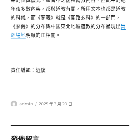
縣的喪葬儀式，盡管不乏儒釋兩教內容，但此中的絕
年夜多數內容，都與道教有關，所用文本也都是道教
的科儀，而《蓼莪》就是《開路玄科》的一部門，
《蓼莪》的分布與中國東北地區道教的分布呈現出
舞
蹈場地
明顯的正相關。
責任編輯：近復
作
發
admin
2025 年 3 月 20 日
者
佈
日
期:
發佈留言