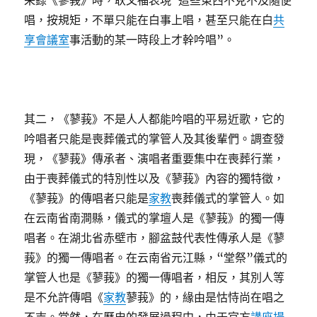
采錄《蓼莪》時，耿文福表現“這些東西不克不及隨便
唱，按規矩，不單只能在白事上唱，甚至只能在白
共
享會議室
事活動的某一時段上才幹吟唱”。
其二，《蓼莪》不是人人都能吟唱的平易近歌，它的
吟唱者只能是喪葬儀式的掌管人及其後輩們。調查發
現，《蓼莪》傳承者、演唱者重要集中在喪葬行業，
由于喪葬儀式的特別性以及《蓼莪》內容的獨特徵，
《蓼莪》的傳唱者只能是
家教
喪葬儀式的掌管人。如
在云南省南澗縣，儀式的掌壇人是《蓼莪》的獨一傳
唱者。在湖北省赤壁市，腳盆鼓代表性傳承人是《蓼
莪》的獨一傳唱者。在云南省元江縣，“堂祭”儀式的
掌管人也是《蓼莪》的獨一傳唱者，相反，其別人等
是不允許傳唱《
家教
蓼莪》的，緣由是怙恃尚在唱之