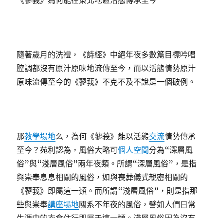
《蓼莪》為何能在東北地區活態傳承至今
隨著歲月的洗禮，《詩經》中絕年夜多數篇目標吟唱
腔調都沒有原汁原味地流傳至今，而以活態情勢原汁
原味流傳至今的《蓼莪》不克不及不說是一個破例。
那
教學場地
么，為何《蓼莪》能以活態
交流
情勢傳承
至今？苑利認為，風俗大略可
個人空間
分為“深層風
俗”與“淺層風俗”兩年夜類。所謂“深層風俗”，是指
與崇奉息息相關的風俗，如與喪葬儀式親密相關的
《蓼莪》即屬這一類。而所謂“淺層風俗”，則是指那
些與崇奉
講座場地
關系不年夜的風俗，譬如人們日常