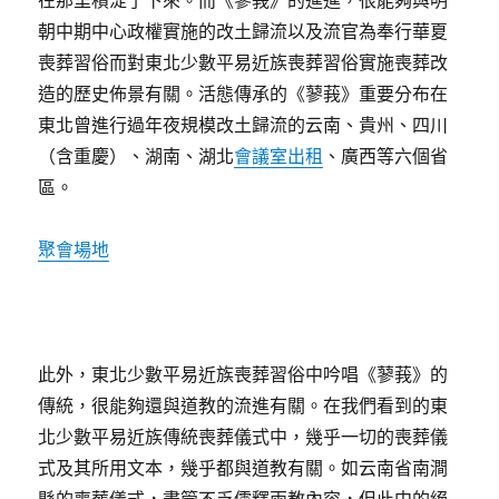
在那里積淀了下來。而《蓼莪》的進進，很能夠與明
朝中期中心政權實施的改土歸流以及流官為奉行華夏
喪葬習俗而對東北少數平易近族喪葬習俗實施喪葬改
造的歷史佈景有關。活態傳承的《蓼莪》重要分布在
東北曾進行過年夜規模改土歸流的云南、貴州、四川
（含重慶）、湖南、湖北
會議室出租
、廣西等六個省
區。
聚會場地
此外，東北少數平易近族喪葬習俗中吟唱《蓼莪》的
傳統，很能夠還與道教的流進有關。在我們看到的東
北少數平易近族傳統喪葬儀式中，幾乎一切的喪葬儀
式及其所用文本，幾乎都與道教有關。如云南省南澗