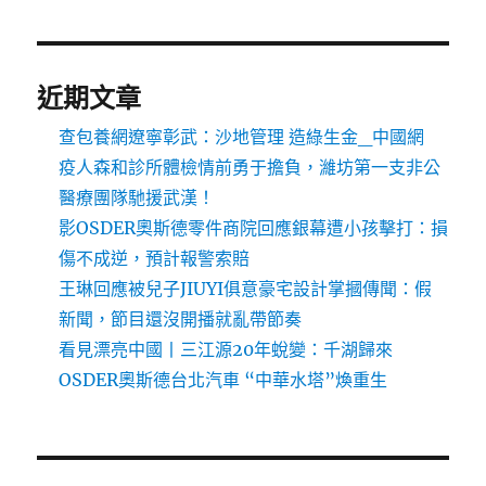
近期文章
查包養網遼寧彰武：沙地管理 造綠生金_中國網
疫人森和診所體檢情前勇于擔負，濰坊第一支非公
醫療團隊馳援武漢！
影OSDER奧斯德零件商院回應銀幕遭小孩擊打：損
傷不成逆，預計報警索賠
王琳回應被兒子JIUYI俱意豪宅設計掌摑傳聞：假
新聞，節目還沒開播就亂帶節奏
看見漂亮中國丨三江源20年蛻變：千湖歸來
OSDER奧斯德台北汽車 “中華水塔”煥重生