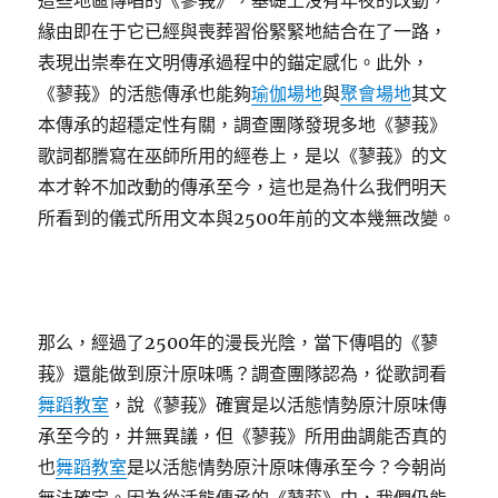
這些地區傳唱的《蓼莪》，基礎上沒有年夜的改動，
緣由即在于它已經與喪葬習俗緊緊地結合在了一路，
表現出崇奉在文明傳承過程中的錨定感化。此外，
《蓼莪》的活態傳承也能夠
瑜伽場地
與
聚會場地
其文
本傳承的超穩定性有關，調查團隊發現多地《蓼莪》
歌詞都謄寫在巫師所用的經卷上，是以《蓼莪》的文
本才幹不加改動的傳承至今，這也是為什么我們明天
所看到的儀式所用文本與2500年前的文本幾無改變。
那么，經過了2500年的漫長光陰，當下傳唱的《蓼
莪》還能做到原汁原味嗎？調查團隊認為，從歌詞看
舞蹈教室
，說《蓼莪》確實是以活態情勢原汁原味傳
承至今的，并無異議，但《蓼莪》所用曲調能否真的
也
舞蹈教室
是以活態情勢原汁原味傳承至今？今朝尚