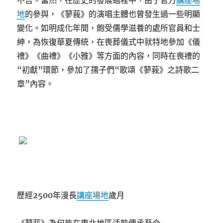
不吉。當然，在歷史的發展過程中，由于官方
講座場
地
的參與，《蓼莪》的演唱主體也曾發生過一些明顯
變化。如明成化年間，飽受儒學滋養的處所官員和士
紳，為恢復華夏傳統，在喪葬儀式中就特地參加《儀
禮》《曲禮》《小雅》等方面的內容，同時在喪禮的
“初獻”環節，參加了孺子們“歌頌《蓼莪》之詩歌二
章”內容。
歷經2500年漫長
講座場地
歲月