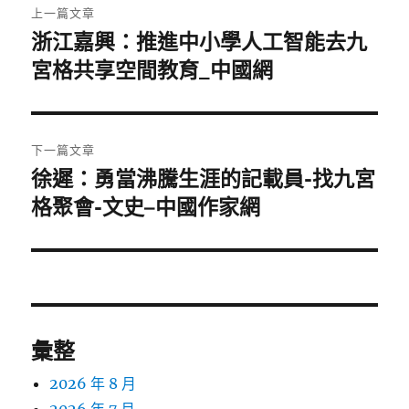
上一篇文章
章
浙江嘉興：推進中小學人工智能去九
上
一
宮格共享空間教育_中國網
導
篇
覽
文
章:
下一篇文章
徐遲：勇當沸騰生涯的記載員-找九宮
下
一
格聚會-文史–中國作家網
篇
文
章:
彙整
2026 年 8 月