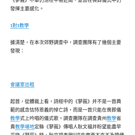
《蓼莪》不單仍活在平易近間，並且在喪葬儀式中仍
發揮主要感化。
1對1教學
據清楚，在本次郊野調查中，調查團隊有了幾個主要
發現：
會議室出租
起首，從體裁上看，詩經中的《蓼莪》并不是一首典
範的感念怙恃恩義的悼亡詩，而是一首只能在喪葬儀
教學
式上吟唱的儀式歌。調查團隊在調查貴州
教學
省
貴
教學場地
定縣《蓼莪》傳唱人耿文福并盼望能盡早