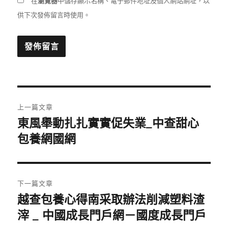
在
瀏覽器
中儲存顯示名稱、電子郵件地址及個人網站網址，以
供下次發佈留言時使用。
文
上一篇文章
章
東風舉動扎扎實實促失業_中查甜心
上
一
包養網國網
導
篇
覽
文
章:
下一篇文章
越查包養心得南采取辦法削減塑料渣
下
一
滓 _ 中國成長門戶網－國度成長門戶
篇