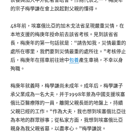
表餐與加入中外記者會晤會。作為代表之一，梅庚年
的宗子梅學謙在會上說起對父親的懂得。
48年前，埃塞俄比亞的加木戈法省呈現嚴重災情，在
本地支援的梅庚年授命前去該省考核。見到該省省
長，梅庚年的第一句話就是：“請告知我，災情最重的
處所在哪里，我們要到災情最重的處所往。”考核停止
后，梅庚年在搭車前往途中
包養
產生車禍，不幸以身
殉職。
梅庚年就義時，梅學謙尚未成年。成年后，梅學謙子
承父業成為一名大夫，并于1998年景為中國支援埃塞
俄比亞醫療隊的一員，離開父親長逝的地盤上，持續
父親已經的工作。“作為大夫，我也想到埃塞俄比亞往
為本地的群眾辦事；從私家方面，我想到埃塞俄比亞
親身為我父親省墓，以盡孝心。”梅學謙說。