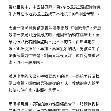
第14批援中非中國醫療隊、第25批援馬里醫療隊隊員
朱惠芳在本地支援之后成了本地孩子的“中國母親”。
馬里一位16歲男孩就曾叫過朱惠芳“中國母親”。朱惠
芳第一次見到這個男孩時，他因車禍躺在病床上，全
身高低只要右胳膊能動。更不幸的是，由於運動受
限、鉅細便掉禁，再加下馬里氣象酷熱，男孩產生了
尾骶部壓力性毀傷，創面又年夜又深，還伴有嚴重沾
染，收回一股臭味。
護理出生的朱惠芳率領著馬方的護士一路給男孩清算
傷口換藥，還教給男孩康復的方式，教他的家人給男
孩做穴位推拿、肢體推拿等。
兩個半月后，男孩的壓力性毀傷愈合了，肢體恢復情