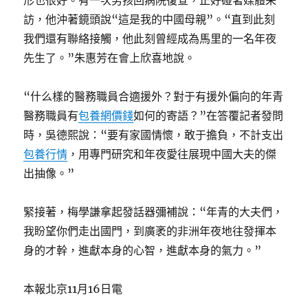
形也很好。有一次男孩回病院復查，正好碰著媒體采
訪，他沖著鏡頭說“這是我的中國母親”。“直到此刻
我們還有聯絡接觸，他此刻曾經成為馬里的一名年夜
先生了。”朱惠芳在會上欣喜地說。
“什么樣的醫務職員合適援外？對于有援外偏向的年青
醫務職員有
包養網價錢
如何的寄語？”在答覆記者發問
時，吳德熙說：“要有家國情懷，敢于擔負，不計支出
包養行情
，用專門研究和年夜愛往展現中國大夫的傑
出抽像。”
緊接著，梅學謙拿起發話器彌補說：“年青的大夫們，
我盼望你們走出國門，到廣袤的非洲年夜地往發揮本
身的才幹，進獻本身的心智，進獻本身的氣力。”
本報北京11月16日電