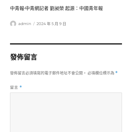
中青報·中青網記者 劉昶榮 起源：中國青年報
作
發
admin
2024 年 5 月 9 日
者
佈
日
期:
發佈留言
發佈留言必須填寫的電子郵件地址不會公開。
必填欄位標示為
*
留言
*