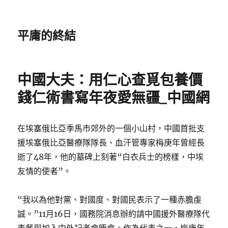
平庸的終結
中國大夫：用仁心查覓包養價
錢仁術書寫年夜愛無疆_中國網
在埃塞俄比亞季馬市郊外的一個小山村，中國首批支
援埃塞俄比亞醫療隊隊長、血汗管專家梅庚年曾經長
逝了48年，他的墓碑上刻著“白衣兵士的榜樣，中埃
友情的使者”。
“我以為他對黨、對國度、對國民表示了一種赤膽虔
誠。”11月16日，國務院消息辦約請中國援外醫療隊代