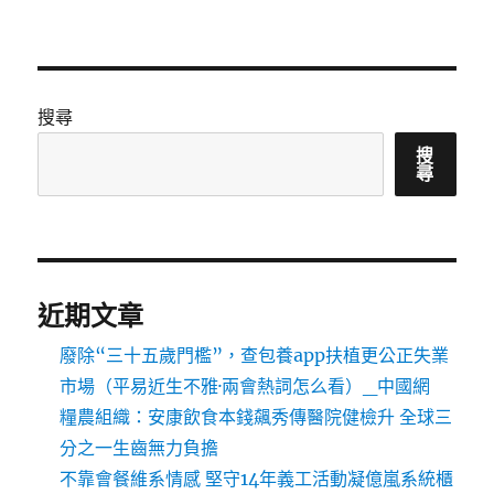
搜尋
搜
尋
近期文章
廢除“三十五歲門檻”，查包養app扶植更公正失業
市場（平易近生不雅·兩會熱詞怎么看）_中國網
糧農組織：安康飲食本錢飆秀傳醫院健檢升 全球三
分之一生齒無力負擔
不靠會餐維系情感 堅守14年義工活動凝億嵐系統櫃