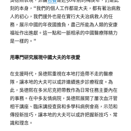
吳德熙表現，非論
包養
是近50年前的梅庚年，仍是此
刻的本身，“我們的個人工作都是大夫，都有著治病救
人的初心，我們援外也是在實行大夫治病救人的任
務，展示中國的年夜國擔負，盡己所能為人類的安康
福祉作出進獻。這一點和一脈相承的中國醫療隊精力
是一樣的。”
用專門研究展現中國大夫的年夜愛
在支援時代，吳德熙重視在本地打造帶不走的醫療
隊，讓本地的大夫可以或許連續進步診療程度。為
此，吳德熙在多米尼克把帶教作為日常任務主要內在
的事務。在中多友情病院，吳德熙展開了屢次血汗管
相干講座、臨床講授查房和多學科病例會商，示范和
傳授新技巧，讓本地的大夫可以或許把握新技巧、常
識和理念。