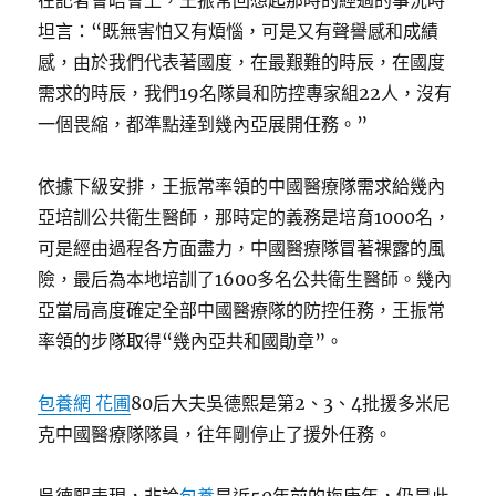
在記者會晤會上，王振常回想起那時的經過的事況時
坦言：“既無害怕又有煩惱，可是又有聲譽感和成績
感，由於我們代表著國度，在最艱難的時辰，在國度
需求的時辰，我們19名隊員和防控專家組22人，沒有
一個畏縮，都準點達到幾內亞展開任務。”
依據下級安排，王振常率領的中國醫療隊需求給幾內
亞培訓公共衛生醫師，那時定的義務是培育1000名，
可是經由過程各方面盡力，中國醫療隊冒著裸露的風
險，最后為本地培訓了1600多名公共衛生醫師。幾內
亞當局高度確定全部中國醫療隊的防控任務，王振常
率領的步隊取得“幾內亞共和國勛章”。
包養網 花圃
80后大夫吳德熙是第2、3、4批援多米尼
克中國醫療隊隊員，往年剛停止了援外任務。