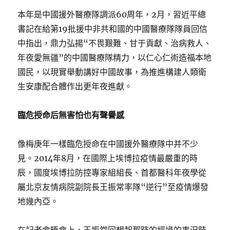
本年是中國援外醫療隊調派60周年，2月，習近平總
書記在給第19批援中非共和國的中國醫療隊隊員回信
中指出，鼎力弘揚“不畏艱難、甘于貢獻、治病救人、
年夜愛無疆”的中國醫療隊精力，以仁心仁術造福本地
國民，以現實舉動講好中國故事，為推進構建人類衛
生安康配合體作出更年夜進獻。
臨危授命后無害怕也有聲譽感
像梅庚年一樣臨危授命在中國援外醫療隊中并不少
見。2014年8月，在國際上埃博拉疫情最嚴重的時
辰，國度埃博拉防控專家組組長、首都醫科年夜學從
屬北京友情病院副院長王振常率隊“逆行”至疫情爆發
地幾內亞。