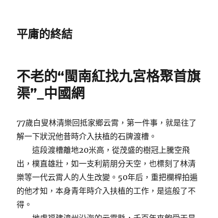
平庸的終結
不老的“閩南紅找九宮格聚首旗
渠”_中國網
77歲白叟林清樂回抵家鄉云霄，第一件事，就是往了
解一下狀況他昔時介入扶植的石牌渡槽。
這段渡槽離地20米高，從茂盛的樹冠上騰空飛
出，樸直雄壯，如一支利箭朋分天空，也標刻了林清
樂等一代云霄人的人生改變。50年后，重把欄桿拍遍
的他才知，本身青年時介入扶植的工作，是這般了不
得。