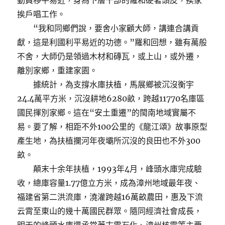
動員移平易近，身為下層干部的羅和硬著頭皮，挨家
挨戶唱工作。
“我和同鄉們說，要舍小家顧大師，講連合講貢
獻，這是利國利平易近的功德。”羅和回想，雖有萬般
不舍，大師仍是領過木材和磚瓦，或上山，或外遷，
離別家鄉，重建家園。
據統計，為支撐水庫扶植，馬展鄉被沉沒衡宇
24.4萬平方米，沉沒耕地6280畝，跨越11770名庫區
國民揮別家鄉。這在“安土重遷”的閩南地域實屬不
易。要了解，相距不外100公里的《龍江頌》故事原型
產生地，為扶植攔河年夜壩所沉沒的良田也不外300
畝。
顛末十余年扶植，1993年4月，峰頭水庫完成驗
收，總庫容量1.77億立方米，成為漳州地域最年夜、
福建省第二洪流庫，澆灌跨越16萬畝農田，惠及下流
云霄至東山的幾十萬國民群眾。隨同經濟社會成長，