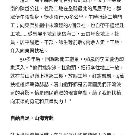
這是一場全縣國民配合打響的戰爭。位于全縣最
南的陳岱公社，義務工地在全縣最北的馬展平地，群
眾便午夜動身，徒步夜行70多公里，午時抵達工地開
工；向東渠計劃中未流經的4個公社，也自帶干糧趕赴
工地……從馬展平地到陳岱海口，云霄年夜地上，社
員、居平易近、干部、師生等前后4萬余人走上工地，
介入向東渠扶植。
50多年后，回想起開工廠景，98歲的李文慶仍印
象深入。“他們挑柴米、扛鋤頭，把行李往地上一放，
就在荒山野嶺上搭起工棚，放眼工地，紅旗飄飄，4萬
扶植雄師聲勢赫赫，漫山遍野都是云霄國民們汗流浹
背的身影。恰是國民群眾的現實舉動，給了我們扶植
向東渠的勇氣和無盡動力！”
自給自足，山海奔赴