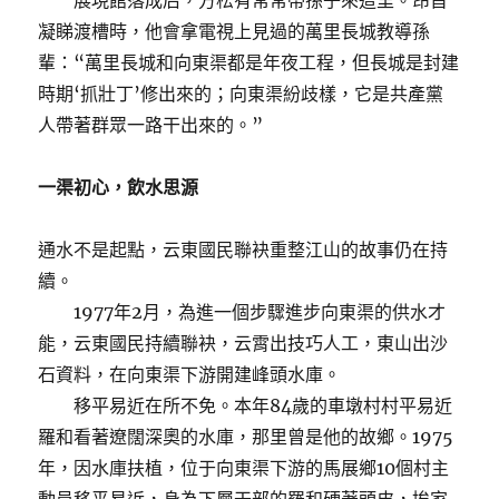
展現館落成后，方松有常常帶孫子來這里。昂首
凝睇渡槽時，他會拿電視上見過的萬里長城教導孫
輩：“萬里長城和向東渠都是年夜工程，但長城是封建
時期‘抓壯丁’修出來的；向東渠紛歧樣，它是共產黨
人帶著群眾一路干出來的。”
一渠初心，飲水思源
通水不是起點，云東國民聯袂重整江山的故事仍在持
續。
1977年2月，為進一個步驟進步向東渠的供水才
能，云東國民持續聯袂，云霄出技巧人工，東山出沙
石資料，在向東渠下游開建峰頭水庫。
移平易近在所不免。本年84歲的車墩村村平易近
羅和看著遼闊深奧的水庫，那里曾是他的故鄉。1975
年，因水庫扶植，位于向東渠下游的馬展鄉10個村主