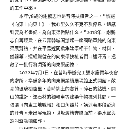
的感化下，越來越多人介入到從頭發掘、宣揚向東渠
的工作中來。
本年78歲的謝鵬志也是昔時扶植者之一。“讀罷
《向東！向東！》，我心里久久不克不及停息，總感
到要為老書記、為向東渠做點什么。”2018年，謝鵬
志自籌經費，在云霄縣城開辦起一座簡略單純的向東
渠展覽館，并在平易近間彙集建渠相干什物、材料、
儀器等，還組織健在的向東渠扶植者們口述汗青，拯
救了一批行將凋落的向東渠記憶。
2022年7月1日，在昔時舉辦完工通水慶賀年夜會
的處所，準備多年的向東渠業績展現館正式開館。敞
亮的玻璃櫥窗里，昔時挑土的畚箕、碎石的鉆機、開
山的鐵釬、運石材的獨輪車等建渠什物擺列其間，一
張張《向東工地戰報》和口角照片，講述著那段彭湃
的汗青。走出展現館，世坂渡槽奔騰面前，渠水聲與
蟬叫聲動聽如昨。