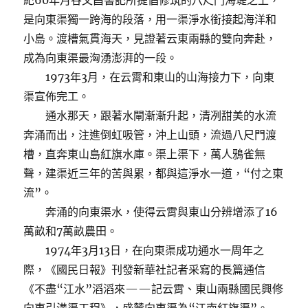
紀60年月谷文昌書記所提倡修筑的八尺門海堤之上，
是向東渠獨一跨海的段落，用一渠淨水銜接起海洋和
小島。渡槽氣貫海天，見證著云東兩縣的雙向奔赴，
成為向東渠最洶湧澎湃的一段。
1973年3月，在云霄和東山的山海接力下，向東
渠宣佈完工。
通水那天，跟著水閘漸漸升起，清冽甜美的水流
奔涌而出，注進倒虹吸管，沖上山頭，流過八尺門渡
槽，直奔東山島紅旗水庫。渠上渠下，萬人鴉雀無
聲，建渠近三年的苦與累，都與這淨水一道，“付之東
流”。
奔涌的向東渠水，使得云霄與東山分辨增添了16
萬畝和7萬畝農田。
1974年3月13日，在向東渠成功通水一周年之
際，《國民日報》刊發新華社記者采寫的長篇通信
《不盡“江水”滔滔來——記云霄、東山兩縣國民興修