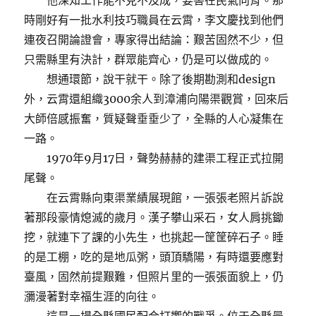
他深知工作能不克不及成，要害在民氣向背。那
時剛好有一批水利技巧職員在云霄，李文慶找到他們
連夜召開論證會，專家得出結論：艱苦固然不少，但
只需縣里有決計，群眾能齊心，仍是可以做成的。
想通環節，說干就干。除了後期勘測和design
外，云霄還組織3000余人到漳浦向陽渠觀賞，回來后
大師倍感振奮，質疑聲垂垂少了，全縣的人心凝集在
一路。
1970年9月17日，聲勢赫赫的建渠工程正式拉開
尾聲。
在云霄縣向東渠業績展現館，一張張老照片訴說
著那段豪情熄滅的歲月。漢子攀山采石，女人肩挑鋤
挖，就連下了課的小先生，也挑起一筐筐碎石子。睡
的是工棚，吃的是地瓜粥，頭頂驕陽，有時還要應對
臺風，固然前提艱難，但照片里的一張張面貌上，仍
瀰漫著對幸福生涯的向往。