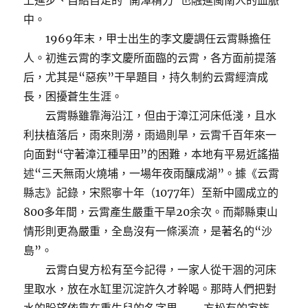
上進步、自給自足的“開漳精力”也融進閩南人的血脈
中。
1969年末，甲士出生的李文慶調任云霄縣擔任
人。初進云霄的李文慶所面臨的云霄，各方面前提落
后，尤其是“惡疾”干旱題目，持久制約云霄經濟成
長，困擾蒼生生涯。
云霄縣雖靠海沿江，但由于漳江河床低淺，且水
利扶植落后，雨來則澇，雨過則旱，云霄千百年來一
向面對“守著漳江種旱田”的困難，本地有平易近謠描
述“三天無雨火燒埔，一場年夜雨釀成湖”。據《云霄
縣志》記錄，宋熙寧十年（1077年）至新中國成立的
800多年間，云霄產生嚴重干旱20余次。而鄰縣東山
情形則更為嚴重，全島沒有一條溪流，是著名的“沙
島”。
云霄白叟方松有至今記得，一家人從干涸的河床
里取水，放在水缸里沉淀許久才幹喝。那時人們把對