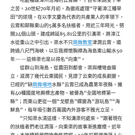
地處福建漳州沿海的云霄縣，千百年來飽受干旱
之苦。20世紀70年月初，為徹底處理“守著漳江種旱
田”的逆境，在以李文慶為代表的共產黨人的率領下，
云霄和鄰縣東山的5萬多名扶植者，用近三年時光，劈
開24個山頭，建成綿延85.81公里的引溝渠，將漳江
水從重山之中引出。渠水不只
跳舞教室
津潤云霄，還
跨過八尺門海峽，以忘我襟懷胸襟為海島東山輸水50
年——這條渠也是以得名“向東”。
從群山到海島，從農田到都會，渠與槽彎曲聳
立，滋潤了幾代云東國民，見證了云東的成長劇變。
已經的“缺
跳舞場地
水縣”云霄已成為農業年夜縣，擁
有40種國度地輿標志產物，被譽為“全國地標第一
縣”；而東山更從一個“戈壁島”蝶變為“游玩島”“海
鮮島”，每年吸引數百萬國內外游客不雅光立足。
“只知渠水清這樣，不知溝渠何處來。”跟著現在
的扶植者們老往凋落，向東渠的故事漸進塵煙。近年