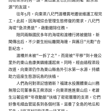
而在渠水的另一頭，東山蒼生也仍然銘刻著“飲水思
源”的友誼。
往年5月，向東渠八尺門渡槽異地遷徙維護工程完
工。此前，因海域綜合管理生態修復的需求，八尺門
海堤“急流勇退”，啟動撤除任務。
陪同兩縣國民多年的海堤和渡槽行將被撤除，新
聞傳出后，不少蒼生紛紜離開海邊，與舊日“元勳”合
影紀念。
渡槽并未被“一拆了之”，而是被“平移”到十幾公
里外的東山島康美鎮維護起來。同時，經由過程渠段
改道，向東渠仍作為東山縣島外引水第一水源，持續
助力這座生態游玩島的扶植。
人們為何對渠記憶猶新？福建水投團體東山川務
無限公司董事長王舜添說，向東渠進進東山后，老蒼
生沿著這條“年夜動脈”扶植了密密層層的支渠，它們
好像毛細血管延長到各個村落，滋養了全島的地瓜和