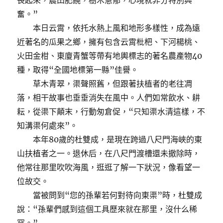
長起來，農田肥饒，樹木蔥郁，心境就非分特別興
奮。”
本日云霄，依托水熱上風和地形多樣性，成為遠
近著名的瓜果之鄉，擁有包含云霄枇杷、下河楊桃、
火田金柑、東廈青蟹等帶有地輿標志的著名農產物40
種，取得“全國地標第一縣”佳譽。
草木青翠，渠聲照舊，但跟著扶植者的老往凋
落，相干故事也垂垂消失在風中。人們如常飲水、耕
耘，從渠下顛末，行動匆倉促，“只知渠水清這樣，不
知溝渠何處來”。
本年80歲的杜雙成，是現在跨過八尺門海峽的東
山扶植者之一。退休后，在八尺門渡槽還未撤除時，
他常往那里吹吹海風，逛逛了解一下狀況，像看望一
位故交。
當被問到“您的孫輩若何對待向東渠”時，杜雙成
說：“孫輩們感到這個工具歷來就在那里，沒什么稀