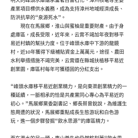
明天的峰頭水庫還承當著古雷石化、漳州核電等主要
產業項目標供水義務，成為支持漳州地域經濟成長、
防洪抗旱的“泉源死水”。
現在在馬展鄉，淮山與蜜柚是重要財產。由于身
處庫區，成長受限，近年來，云霄不竭加年夜對移平
易近村鎮的幫扶力度。位于峰頭水庫中下游的龍鏡
村，近10年獲得下級補貼資金上萬萬元，途徑、農田
水利舉措措施不竭完美，云霄還在縣城扶植移平易近
創業園，庫區村每年可獲穩固的分紅支出。
“峰頭水庫移平易近創業精力，是向東渠創業精力的一
種延續，一脈相承的恰是共產黨同心專心為平易近的
初心。”馬展鄉黨委副書記、鄉長蔡曾銳說，為維護生
態周遭的狀況，馬展鄉重點成長生態游玩和白色游
玩，進一個步驟發掘“飲水思源”的庫區精力。