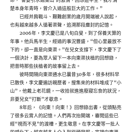
命，‘誓要引水過東山’的激情，回想這半生，我才清
楚本身年青時，曾介入過這般巨大的工作。”
已經并肩戰斗、艱難創業的歲月開端被人說起，
也有越來越多人循著渠聲，追溯那段塵封的記憶。
2006年，李文慶已是八旬白叟，到了保養天算的
年事。他兵馬半生，經過的事況豐盛，“但心里最放不
下的，卻一直是向東渠。”在兒女支撐下，李文慶下了
一個決計，要為眾人留下一本向東渠扶植的回想錄，
把昔時那些扶植者的故事留上去。
彼時間隔向東渠通水已曩昔30多年，很多材料早
已散佚，李文慶遍訪親歷者，搜集來的材料堆成了“小
山”，他戴上老花鏡，一收拾就進進廢寢忘食的狀況，
非要兒女“打斷”才歇息。
8年后，《向東！向東！》回想錄出書，從頭點亮
了很多云霄人的記憶。人們再次抬開端，審閱這些已
經“視而不見”的渡槽，更生敬意。在李文慶等一批人