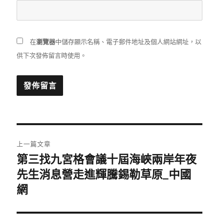
在
瀏覽器
中儲存顯示名稱、電子郵件地址及個人網站網址，以
供下次發佈留言時使用。
文
上一篇文章
章
第三找九宮格會議十屆海峽兩岸年夜
上
一
先生消息營走進輝騰錫勒草原_中國
導
篇
網
覽
文
章: