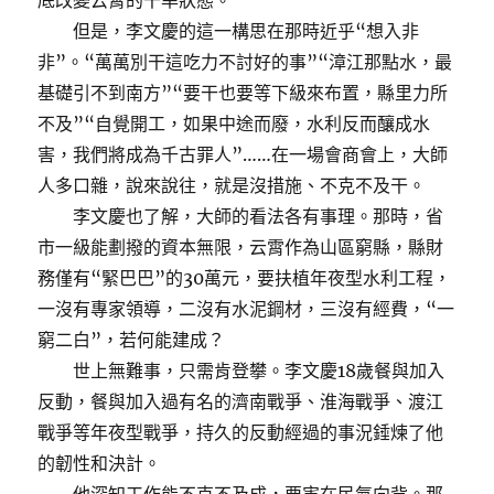
底改變云霄的干旱狀態。
但是，李文慶的這一構思在那時近乎“想入非
非”。“萬萬別干這吃力不討好的事”“漳江那點水，最
基礎引不到南方”“要干也要等下級來布置，縣里力所
不及”“自覺開工，如果中途而廢，水利反而釀成水
害，我們將成為千古罪人”……在一場會商會上，大師
人多口雜，說來說往，就是沒措施、不克不及干。
李文慶也了解，大師的看法各有事理。那時，省
市一級能劃撥的資本無限，云霄作為山區窮縣，縣財
務僅有“緊巴巴”的30萬元，要扶植年夜型水利工程，
一沒有專家領導，二沒有水泥鋼材，三沒有經費，“一
窮二白”，若何能建成？
世上無難事，只需肯登攀。李文慶18歲餐與加入
反動，餐與加入過有名的濟南戰爭、淮海戰爭、渡江
戰爭等年夜型戰爭，持久的反動經過的事況錘煉了他
的韌性和決計。