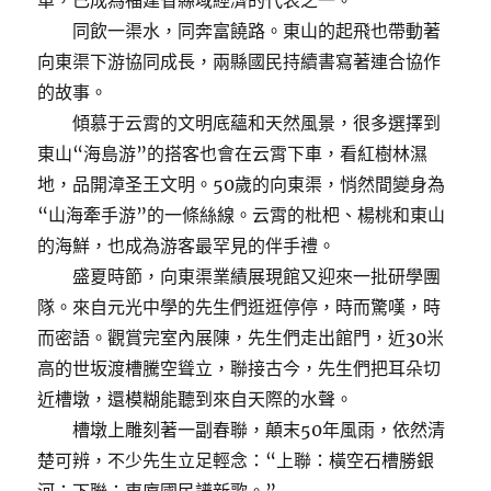
單，已成為福建省縣域經濟的代表之一。
同飲一渠水，同奔富饒路。東山的起飛也帶動著
向東渠下游協同成長，兩縣國民持續書寫著連合協作
的故事。
傾慕于云霄的文明底蘊和天然風景，很多選擇到
東山“海島游”的搭客也會在云霄下車，看紅樹林濕
地，品開漳圣王文明。50歲的向東渠，悄然間變身為
“山海牽手游”的一條絲線。云霄的枇杷、楊桃和東山
的海鮮，也成為游客最罕見的伴手禮。
盛夏時節，向東渠業績展現館又迎來一批研學團
隊。來自元光中學的先生們逛逛停停，時而驚嘆，時
而密語。觀賞完室內展陳，先生們走出館門，近30米
高的世坂渡槽騰空聳立，聯接古今，先生們把耳朵切
近槽墩，還模糊能聽到來自天際的水聲。
槽墩上雕刻著一副春聯，顛末50年風雨，依然清
楚可辨，不少先生立足輕念：“上聯：橫空石槽勝銀