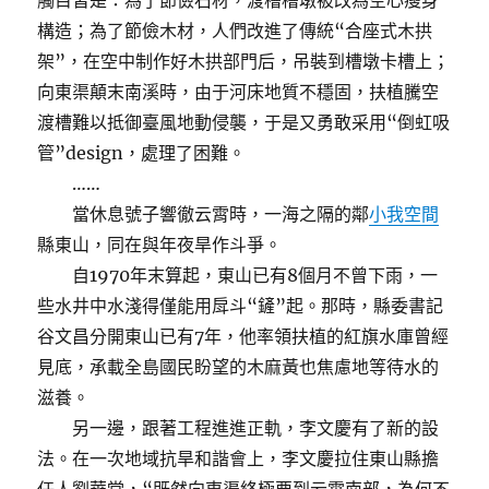
觸目皆是：為了節儉石材，渡槽槽墩被改為空心瘦身
構造；為了節儉木材，人們改進了傳統“合座式木拱
架”，在空中制作好木拱部門后，吊裝到槽墩卡槽上；
向東渠顛末南溪時，由于河床地質不穩固，扶植騰空
渡槽難以抵御臺風地動侵襲，于是又勇敢采用“倒虹吸
管”design，處理了困難。
……
當休息號子響徹云霄時，一海之隔的鄰
小我空間
縣東山，同在與年夜旱作斗爭。
自1970年末算起，東山已有8個月不曾下雨，一
些水井中水淺得僅能用戽斗“鏟”起。那時，縣委書記
谷文昌分開東山已有7年，他率領扶植的紅旗水庫曾經
見底，承載全島國民盼望的木麻黃也焦慮地等待水的
滋養。
另一邊，跟著工程進進正軌，李文慶有了新的設
法。在一次地域抗旱和諧會上，李文慶拉住東山縣擔