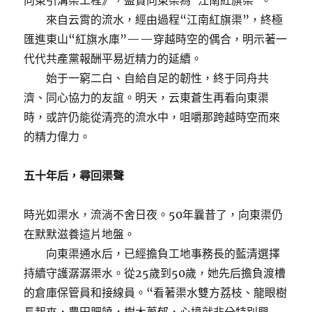
向東引溝渠工程》，盛贊向東渠為“江南紅旗渠”。
來自云霄的流水，經由過程“江南紅旗渠”，終極
匯進東山“紅旗水庫”——穿越時空的偶合，明示著一
代代共產黨報酬平易近精力的延續。
始于一窮二白、自給自足的韌性，終于同舟共
濟、同心協力的友誼。明天，云東蒼生再看向東渠
時，或許仍能從清亮的流水中，咀嚼那跨越時空而來
的精力偉力。
五十年后，尋回渠聲
時光如渠水，流淌不舍日夜。50年曩昔了，向東渠仍
在默默滋養這片地盤。
向東渠通水后，已經擔負工地事務長的藍清選擇
持續守護潺潺渠水。從25歲到50歲，她先后擔負渡槽
的倉庫保管員和接線員。“看著渠水雙方荔枝、龍眼樹