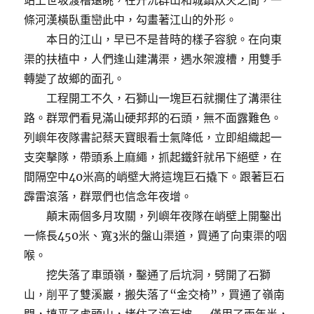
站上世坂渡槽遠眺，在升沉群山和城鎮炊火之間，一
條河漢橫臥重巒此中，勾畫著江山的外形。
本日的江山，早已不是昔時的樣子容貌。在向東
渠的扶植中，人們逢山建溝渠，遇水架渡槽，用雙手
轉變了故鄉的面孔。
工程開工不久，石獅山一塊巨石就攔住了溝渠往
路。群眾們看見滿山硬邦邦的石頭，無不面露難色。
列嶼年夜隊書記蔡天寶眼看士氣降低，立即組織起一
支突擊隊，帶頭系上麻繩，抓起鐵釬就吊下絕壁，在
間隔空中40米高的峭壁大將這塊巨石撬下。跟著巨石
霹雷滾落，群眾們也信念年夜增。
顛末兩個多月攻關，列嶼年夜隊在峭壁上開鑿出
一條長450米、寬3米的盤山渠道，買通了向東渠的咽
喉。
挖失落了車頭嶺，鑿通了后坑洞，劈開了石獅
山，削平了雙溪巖，搬失落了“金交椅”，買通了嶺南