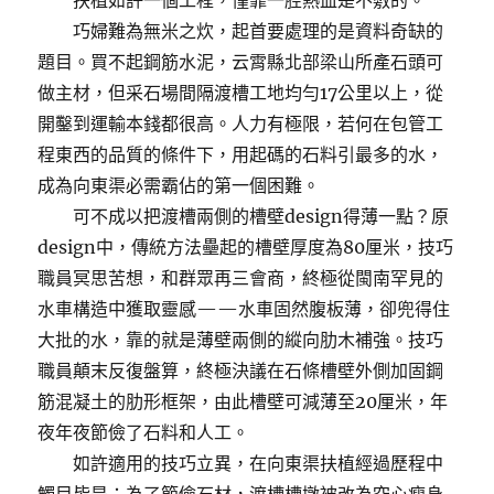
扶植如許一個工程，僅靠一腔熱血是不敷的。
巧婦難為無米之炊，起首要處理的是資料奇缺的
題目。買不起鋼筋水泥，云霄縣北部梁山所產石頭可
做主材，但采石場間隔渡槽工地均勻17公里以上，從
開鑿到運輸本錢都很高。人力有極限，若何在包管工
程東西的品質的條件下，用起碼的石料引最多的水，
成為向東渠必需霸佔的第一個困難。
可不成以把渡槽兩側的槽壁design得薄一點？原
design中，傳統方法壘起的槽壁厚度為80厘米，技巧
職員冥思苦想，和群眾再三會商，終極從閩南罕見的
水車構造中獲取靈感——水車固然腹板薄，卻兜得住
大批的水，靠的就是薄壁兩側的縱向肋木補強。技巧
職員顛末反復盤算，終極決議在石條槽壁外側加固鋼
筋混凝土的肋形框架，由此槽壁可減薄至20厘米，年
夜年夜節儉了石料和人工。
如許適用的技巧立異，在向東渠扶植經過歷程中