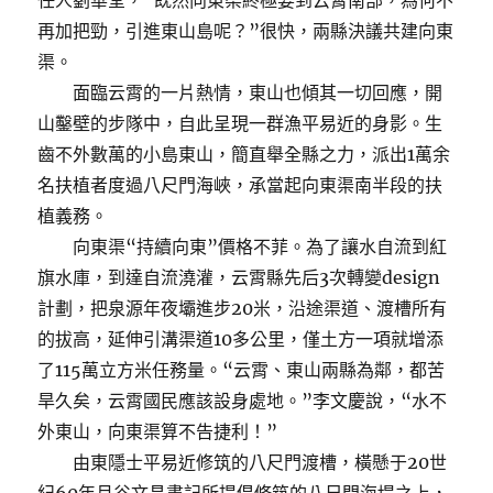
任人劉華堂，“既然向東渠終極要到云霄南部，為何不
再加把勁，引進東山島呢？”很快，兩縣決議共建向東
渠。
面臨云霄的一片熱情，東山也傾其一切回應，開
山鑿壁的步隊中，自此呈現一群漁平易近的身影。生
齒不外數萬的小島東山，簡直舉全縣之力，派出1萬余
名扶植者度過八尺門海峽，承當起向東渠南半段的扶
植義務。
向東渠“持續向東”價格不菲。為了讓水自流到紅
旗水庫，到達自流澆灌，云霄縣先后3次轉變design
計劃，把泉源年夜壩進步20米，沿途渠道、渡槽所有
的拔高，延伸引溝渠道10多公里，僅土方一項就增添
了115萬立方米任務量。“云霄、東山兩縣為鄰，都苦
旱久矣，云霄國民應該設身處地。”李文慶說，“水不
外東山，向東渠算不告捷利！”
由東隱士平易近修筑的八尺門渡槽，橫懸于20世