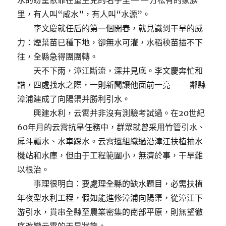
水的盼望依靠在重生兒的名字里——方松有的家族
里，有人叫“咸水”，有人叫“水源”。
李文慶就任后的第一個開春，就見識到干旱的威
力：煙葉苗已種下地，卻無水可灌，水稻秧苗插不下
往，全縣急得團團轉。
天不下雨，漳江斷流，深井見底。李文慶奔忙和
諧，四處找水之際，一則新聞讓他面前一亮——鄰縣
漳浦建成了向陽渠并勝利引水。
興建水利，云霄并非沒有測驗考試過。在20世紀
60年月的云霄抗旱任務中，群眾就曾采用竹管引水、
戽斗瓢水、水車踩水。云霄還組織過沿漳江扶植抽水
機站和水庫，但由于工程範圍小，無濟於事，干旱難
以根治。
事理很明白：要處理全縣的缺水題目，必需扶植
年夜型水利工程，假如能進修漳浦向陽渠，從漳江下
游引水，貫串全縣至農業密集的南部平原，則無望徹