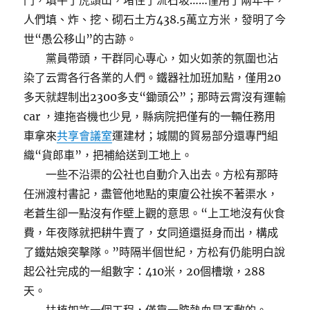
門，填平了虎頭山，堵住了流石坡……僅用了兩年半，
人們填、炸、挖、砌石土方438.5萬立方米，發明了今
世“愚公移山”的古跡。
黨員帶頭，干群同心專心，如火如荼的氛圍也沾
染了云霄各行各業的人們。鐵器社加班加點，僅用20
多天就趕制出2300多支“鋤頭公”；那時云霄沒有運輸
car ，連拖沓機也少見，縣病院把僅有的一輛任務用
車拿來
共享會議室
運建材；城關的貿易部分還專門組
織“貨郎車”，把補給送到工地上。
一些不沿渠的公社也自動介入出去。方松有那時
任洲渡村書記，盡管他地點的東廈公社挨不著渠水，
老蒼生卻一點沒有作壁上觀的意思。“上工地沒有伙食
費，年夜隊就把耕牛賣了，女同道還挺身而出，構成
了鐵姑娘突擊隊。”時隔半個世紀，方松有仍能明白說
起公社完成的一組數字：410米，20個槽墩，288
天。