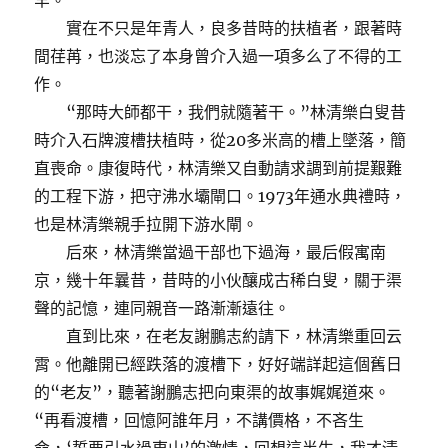
罕。”
實在不只是年青人，良多昔時的扶植者，跟著時
間荏苒，也淡忘了本身曾介入過一項多么了不得的工
作。
“那時大師都干，我們就隨著干。”林清樂白叟昔
時介入石牌渡槽扶植時，從20多米高的槽上墜落，簡
直喪命。康復時代，林清樂又自動請求調到前提艱難
的工程下游，把守沸水壩閘口。1973年通水典禮時，
也是林清樂親手拉開下游水閘。
后來，林清樂當過干部也下過海，最后假寓南
京，幾十年曩昔，昔時的小伙釀成古稀白叟，關于渠
聲的記憶，連同親音一路漸漸遠往。
直到比來，在老友謝鵬志約請下，林清樂重回云
霄。他離開已經跌落的渡槽下，好好端詳起這個舊日
的“老友”，聽著謝鵬志把向東渠的故事娓娓道來。
“再看渡槽，回憶阿誰年月，不講價格，不吝生