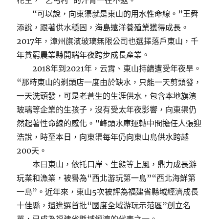
花生，“乞丐村”的汗青一往不返。
“可以說，向東渠就是東山的用水性命線。”王舜
添說，跟著供水穩固，海島遠洋養殖業獲得成長。
2017年，漳州旗濱玻璃無限公司也選擇落戶東山，千
年貧窮農業縣開端年夜跨步成長產業。
2018年到2021年，云霄、東山持續遭受年夜旱。
“那時東山的剃頭店一度由於缺水，只能一天剪頭發，
一天洗頭發，可是老蒼生的生涯供水，包含本地旗濱
玻璃等企業的生孩子，沒有受太年夜影響，向東渠仍
然起著性命線的感化。”峰頭水庫運轉中間擔任人張迎
浩說，時至本日，向東渠每年仍向東山島供水跨越
200天。
本日東山，依托口岸、生態等上風，鼎力成長游
玩業和漁業，被譽為“西北游玩第一島”“西北海鮮第
一島”。近年來，東山5次被評為福建省縣域經濟成長
十佳縣，還進選首批“國度全域游玩示范區”創立名