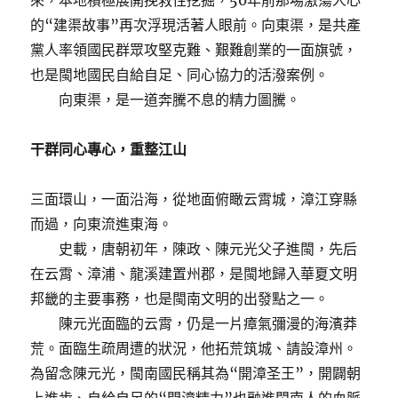
來，本地積極展開挽救性挖掘，50年前那場激蕩人心
的“建渠故事”再次浮現活著人眼前。向東渠，是共產
黨人率領國民群眾攻堅克難、艱難創業的一面旗號，
也是閩地國民自給自足、同心協力的活潑案例。
向東渠，是一道奔騰不息的精力圖騰。
干群同心專心，重整江山
三面環山，一面沿海，從地面俯瞰云霄城，漳江穿縣
而過，向東流進東海。
史載，唐朝初年，陳政、陳元光父子進閩，先后
在云霄、漳浦、龍溪建置州郡，是閩地歸入華夏文明
邦畿的主要事務，也是閩南文明的出發點之一。
陳元光面臨的云霄，仍是一片瘴氣彌漫的海濱莽
荒。面臨生疏周遭的狀況，他拓荒筑城、請設漳州。
為留念陳元光，閩南國民稱其為“開漳圣王”，開闢朝