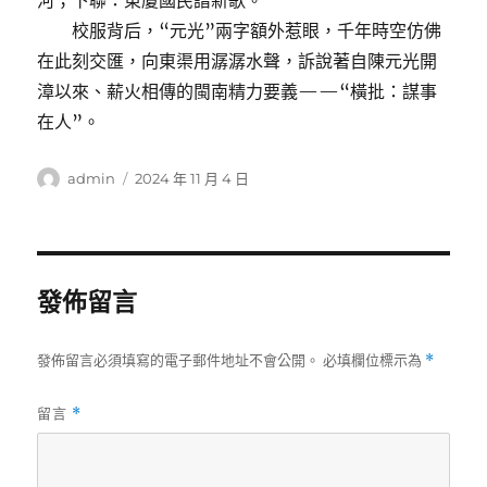
河；下聯：東廈國民譜新歌。”
校服背后，“元光”兩字額外惹眼，千年時空仿佛
在此刻交匯，向東渠用潺潺水聲，訴說著自陳元光開
漳以來、薪火相傳的閩南精力要義——“橫批：謀事
在人”。
作
發
admin
2024 年 11 月 4 日
者
佈
日
期:
發佈留言
發佈留言必須填寫的電子郵件地址不會公開。
必填欄位標示為
*
留言
*