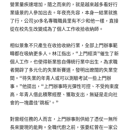
營業量疾速增加，隨之而來的，就是越來越多看好行
業遠景的人參加出去。年夜亮先容，本身一結業就進
了行，公司30多名專職職員里有不少和他一樣，直接
從在校先生改變成為了個人工作收拾收納師。
相似景象不只產生在收拾收納行業，全部上門辦事範
疇都在吸納更多人。林江指出，“上門經濟”催生了新
個人工作，也使得新業態自傳統行業中出生，為求職
者開辟了多元化的失業新賽道，發明出遼闊的失業空
間。“待失業的年青人或可以測驗考試一些上門辦
事。”他提出，“上門辦事時光彈性可控、不受拘束度
高，年青人借此積聚經歷、獲取支出，無疑是走向社
會的一塊盡佳‘跳板’。”
對曾經任務的人而言，上門辦事則供給了憑仗一無所
長來變現的能夠。全職代廚之前，張要紅曾在一家公