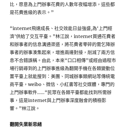
比，愿意為上門辦事花費的人數年夜幅增添，這些都
是花費進級的表示。”
“internet飛速成長、社交效能日益強盛,為‘上門經
濟’供給了交互平臺。”林江說，internet買通花費者
和辦事者的信息溝通渠道，將花費者零碎的需乞降辦
事者的辦事湊集起來，增進兩邊對接，削減了兩方信
息不合錯誤稱。由此，本來“口口相傳”或經由過程市
場行銷尋到的上門辦事進級為翻開手機在各類變動位
置平臺上就能搜到：美團、同城辦事類網站等傳統電
商平臺，weibo、微信、小紅書等社交媒體，專門的
上門辦事軟件……“民眾在各類平臺都能找到所需辦
事，這是internet與上門辦事深度融會的積極影
響。”林江說。
翻開失業新思緒