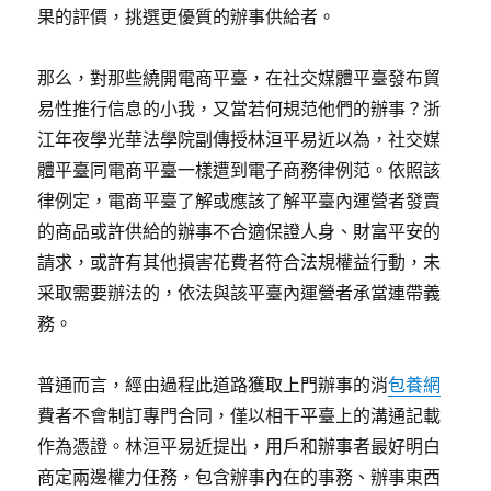
果的評價，挑選更優質的辦事供給者。
那么，對那些繞開電商平臺，在社交媒體平臺發布貿
易性推行信息的小我，又當若何規范他們的辦事？浙
江年夜學光華法學院副傳授林洹平易近以為，社交媒
體平臺同電商平臺一樣遭到電子商務律例范。依照該
律例定，電商平臺了解或應該了解平臺內運營者發賣
的商品或許供給的辦事不合適保證人身、財富平安的
請求，或許有其他損害花費者符合法規權益行動，未
采取需要辦法的，依法與該平臺內運營者承當連帶義
務。
普通而言，經由過程此道路獲取上門辦事的消
包養網
費者不會制訂專門合同，僅以相干平臺上的溝通記載
作為憑證。林洹平易近提出，用戶和辦事者最好明白
商定兩邊權力任務，包含辦事內在的事務、辦事東西