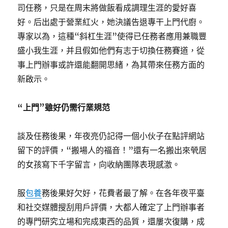
司任務，只是在周末將做飯看成調理生涯的愛好喜
好。后出處于營業紅火，她決議告退專干上門代廚。
專家以為，這種“斜杠生涯”使得已任務者應用兼職豐
盛小我生涯，并且假如他們有志于切換任務賽道，從
事上門辦事或許還能翻開思緒，為其帶來任務方面的
新啟示。
“上門”雖好仍需行業規范
談及任務後果，年夜亮仍記得一個小伙子在點評網站
留下的評價，“搬場人的福音！”還有一名搬出來煢居
的女孩寫下千字留言，向收納團隊表現感激。
服
包養
務後果好欠好，花費者最了解。在各年夜平臺
和社交媒體搜刮用戶評價，大都人確定了上門辦事者
的專門研究立場和完成東西的品質，還屢次復購，成