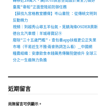
轉移近28萬人，廣JIUYI俱意空間設計東全力做好
臺風“韋帕”正面登陸前防御任務
【薛找九宮格教室體偉】岑山書院 ：從傳統文明到
反動精力
視頻｜到越秀山尋五羊仙氣，覓鎮海烽OSDER奧斯
德台北汽車煙｜羊城尋寶記⑨
廢除“三十五歲門檻”，查包養app扶植更公正失業
市場（平易近生不雅·兩會熱詞怎么看）_中國網
糧農組織：安康飲食本錢飆秀傳醫院健檢升 全球三
分之一生齒無力負擔
近期留言
尚無留言可供顯示。