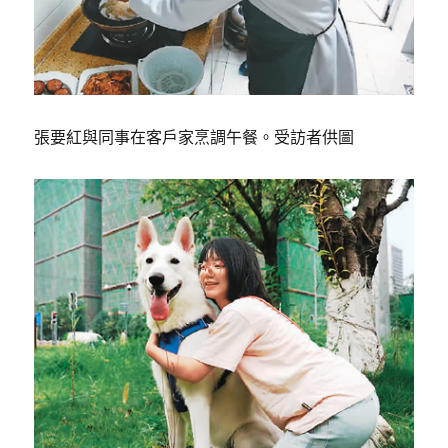
張要紅與同事在客戶家烹調午餐。受訪者供圖