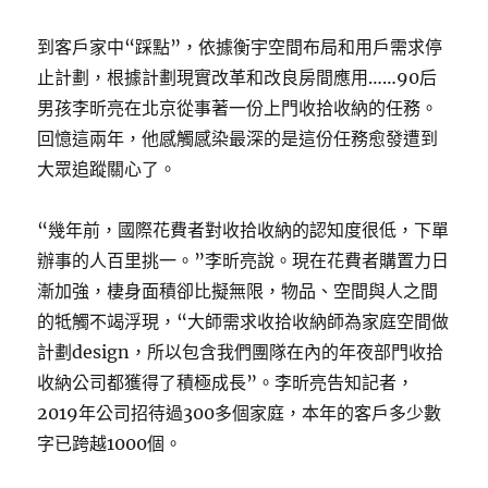
到客戶家中“踩點”，依據衡宇空間布局和用戶需求停
止計劃，根據計劃現實改革和改良房間應用……90后
男孩李昕亮在北京從事著一份上門收拾收納的任務。
回憶這兩年，他感觸感染最深的是這份任務愈發遭到
大眾追蹤關心了。
“幾年前，國際花費者對收拾收納的認知度很低，下單
辦事的人百里挑一。”李昕亮說。現在花費者購置力日
漸加強，棲身面積卻比擬無限，物品、空間與人之間
的牴觸不竭浮現，“大師需求收拾收納師為家庭空間做
計劃design，所以包含我們團隊在內的年夜部門收拾
收納公司都獲得了積極成長”。李昕亮告知記者，
2019年公司招待過300多個家庭，本年的客戶多少數
字已跨越1000個。