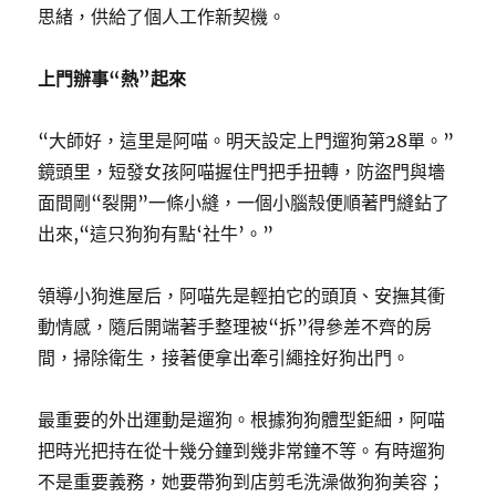
思緒，供給了個人工作新契機。
上門辦事“熱”起來
“大師好，這里是阿喵。明天設定上門遛狗第28單。”
鏡頭里，短發女孩阿喵握住門把手扭轉，防盜門與墻
面間剛“裂開”一條小縫，一個小腦殼便順著門縫鉆了
出來,“這只狗狗有點‘社牛’。”
領導小狗進屋后，阿喵先是輕拍它的頭頂、安撫其衝
動情感，隨后開端著手整理被“拆”得參差不齊的房
間，掃除衛生，接著便拿出牽引繩拴好狗出門。
最重要的外出運動是遛狗。根據狗狗體型鉅細，阿喵
把時光把持在從十幾分鐘到幾非常鐘不等。有時遛狗
不是重要義務，她要帶狗到店剪毛洗澡做狗狗美容；