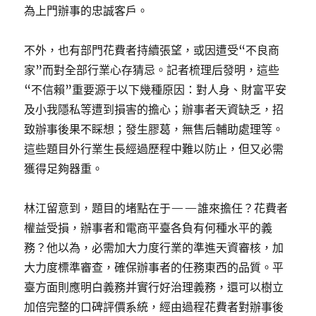
為上門辦事的忠誠客戶。
不外，也有部門花費者持續張望，或因遭受“不良商
家”而對全部行業心存猜忌。記者梳理后發明，這些
“不信賴”重要源于以下幾種原因：對人身、財富平安
及小我隱私等遭到損害的擔心；辦事者天資缺乏，招
致辦事後果不睬想；發生膠葛，無售后輔助處理等。
這些題目外行業生長經過歷程中難以防止，但又必需
獲得足夠器重。
林江留意到，題目的堵點在于——誰來擔任？花費者
權益受損，辦事者和電商平臺各負有何種水平的義
務？他以為，必需加大力度行業的準進天資審核，加
大力度標準審查，確保辦事者的任務東西的品質。平
臺方面則應明白義務并實行好治理義務，還可以樹立
加倍完整的口碑評價系統，經由過程花費者對辦事後