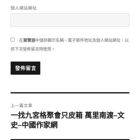
個人網站網址
在
瀏覽器
中儲存顯示名稱、電子郵件地址及個人網站網址，以
供下次發佈留言時使用。
文
上一篇文章
章
一找九宮格聚會只皮箱 萬里南渡–文
上
一
史–中國作家網
導
篇
覽