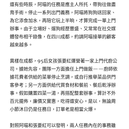
還有些時辰，阿喵的任務是應主人所托，帶狗往做盡
育手術。停止一系列出門義務，阿喵將狗狗送回家、
為它添食加水，再陪它玩上半晌，才算完成一單上門
辦事。由于立場好、遛狗經歷豐盛、又常常在社交媒
體發布相干錄像，在四川成都，約請阿喵接單的顧客
越來越多。
異樣在成都，95后女孩張要紅運營著一家上門代廚公
司。據她先容，團隊一方面擔任上門做飯——廚師依
據花費者供給的菜單停止烹調，或自行推舉菜品供門
客參考；另一方面供給代買食材和餐前、餐后乾淨辦
事。假如購置四菜一湯，再搭配整套辦事，算計不外
百元擺佈，廉價又實惠，吃得還安心。是以，無論周
小節沐日仍是任務日，訂單老是相當火爆。
對照阿喵和張要紅可以發明，兩人任務內在的事務雖