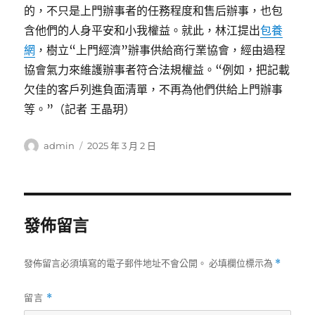
的，不只是上門辦事者的任務程度和售后辦事，也包
含他們的人身平安和小我權益。就此，林江提出
包養
網
，樹立“上門經濟”辦事供給商行業協會，經由過程
協會氣力來維護辦事者符合法規權益。“例如，把記載
欠佳的客戶列進負面清單，不再為他們供給上門辦事
等。”（記者 王晶玥）
作
發
admin
2025 年 3 月 2 日
者
佈
日
期:
發佈留言
發佈留言必須填寫的電子郵件地址不會公開。
必填欄位標示為
*
留言
*