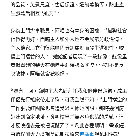
的品質、免費尺度、售后保證、違約義務等，防止產
生膠葛后相互“扯皮”。
身為上門辦事職員，阿喵也有本身的困擾，“貓狗社會
化做得再好，面臨主人和外人也不免展示分歧性情。
主人離家后它們很能夠因分別焦炙而發生進犯性，咬
傷上門喂養的人。”她給記者展現了一段錄像，錄像里
看似寧靜的柴犬在她伸手剎時張嘴就咬，假如不是反
映敏捷，阿喵就會被咬傷。
“還有一回，寵物主人先后拜托我和他伴侶遛狗，成果
伴侶先行抵家帶走了狗，可我全然不知。”上門撲空的
工作張要紅團隊也曾遭受過。據她回想，那時幾個廚
師達到商定地址，發明樓里并無客戶供給的房號，這
才反映過去是被把玩簸弄了。凡此各種闡明，需求經
由過程加大力度規章軌制扶植來
包養網
規范和保證