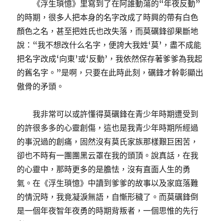
《浮生瑣憶》里寫到了在阿誰動蕩的“年夜反動”
的時期，很多人把本身的名字改成了時興的帶有白色
顏色之名，甚至把姓氏也改失落，而莫礪鋒卻果斷地
說：“我不想改什么名字，便誇大我姓‘莫’，盡不成能
把名字改成‘向東’或‘反動’，我依然保存著爹爹為我起
的舊名字。”是啊，只要在此時此刻，礪鋒才幹彰顯出
傲骨的矛頭。
我非常可以或許懂得莫礪鋒在青少年時期遭受到
的許很多多的心靈創傷，這也是我青少年時期所經過
的事況過的創痛，固然沒有莫氏家族那樣艱巨困苦，
卻也不時有一團團黑云罩在我的頭頂。說真話，在我
的心靈中，那時更多的是膽怯，沒有直面人生的勇
氣。在《浮生瑣憶》中讀到爹爹的故事以及家庭落難
的情況時，我竟凝淚無語，自慚形穢了。而莫礪鋒倒
是一個年夜智年夜勇的時期背叛者，一個思惟的先行