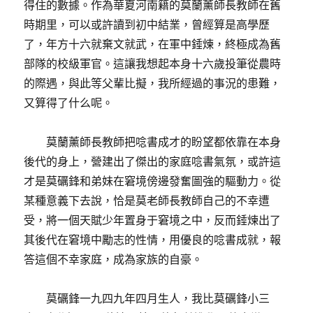
得住的數據。作為華夏河南籍的莫蘭薰師長教師在舊
時期里，可以或許讀到初中結業，曾經算是高學歷
了，年方十六就棄文就武，在軍中錘煉，終極成為舊
部隊的校級軍官。這讓我想起本身十六歲投筆從農時
的際遇，與此等父輩比擬，我所經過的事況的患難，
又算得了什么呢。
莫蘭薰師長教師把唸書成才的盼望都依靠在本身
後代的身上，營建出了傑出的家庭唸書氣氛，或許這
才是莫礪鋒和弟妹在窘境傍邊發奮圖強的驅動力。從
某種意義下去說，恰是莫老師長教師自己的不幸遭
受，將一個天賦少年置身于窘境之中，反而錘煉出了
其後代在窘境中勵志的性情，用優良的唸書成就，報
答這個不幸家庭，成為家族的自豪。
莫礪鋒一九四九年四月生人，我比莫礪鋒小三