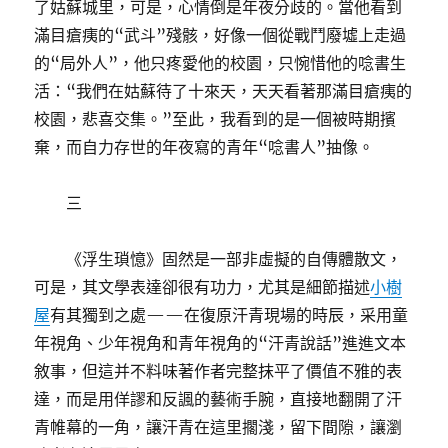
了姑蘇城里，可是，心情倒是年夜分歧的。當他看到
滿目瘡痍的“武斗”殘骸，好像一個從戰鬥廢墟上走過
的“局外人”，他只疼愛他的校園，只惋惜他的唸書生
活：“我們在姑蘇待了十來天，天天看著那滿目瘡痍的
校園，悲喜交集。”至此，我看到的是一個被時期擯
棄，而自力存世的年夜寫的青年“唸書人”抽像。
三
《浮生瑣憶》固然是一部非虛擬的自傳體散文，
可是，其文學表達卻很有功力，尤其是細節描述
小樹
屋
有其獨到之處——在復原汗青現場的時辰，采用童
年視角、少年視角和青年視角的“汗青說話”進進文本
敘事，但這并不料味著作者完整抹平了價值不雅的表
達，而是用佯謬和反諷的藝術手腕，直接地翻開了汗
青帷幕的一角，讓汗青在這里擱淺，留下間隙，讓瀏