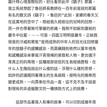
篇什時心境是輕松的。好比看到此中《鷂子》那篇，
我立馬就想起了魯迅師長教師在一百年前寫就的那篇
有名的散文詩《鷂子》。魯迅的“此刻，家鄉的春天又
在這異地的空中了，既給我久經逝往的兒時的回想，
而一并也帶著無可掌握的悲痛。我倒不如躲到肅殺的
嚴冬中往罷，——可是，四面又明明是嚴冬，正給我
很是的冷威和寒氣”是用成熟的中年人的目光往回想童
年的放鷂子的感觸感染，而莫礪鋒則依然以童年視角
和感觸感染來摹寫汗青現場的景致和人物，更合適汗
青真正的的再現。這種按部就班的生長經過歷程，在
什么人生階段說出什么樣的話，浮現什么樣的思想，
如許的認識隨同著傳主的生長過程，按時光的推移而
變更成熟，一向貫串在作品一直，這不克不及不說是
對現有的非虛擬散文的一種情勢方式上的挑釁。
這部作品書寫人和事的故事，可以切割成幾年夜