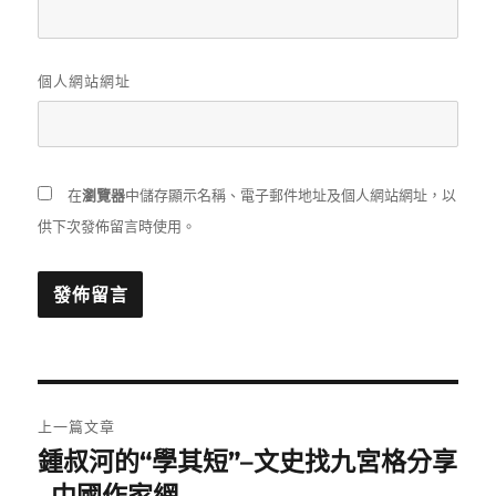
個人網站網址
在
瀏覽器
中儲存顯示名稱、電子郵件地址及個人網站網址，以
供下次發佈留言時使用。
文
上一篇文章
章
鍾叔河的“學其短”–文史找九宮格分享
上
一