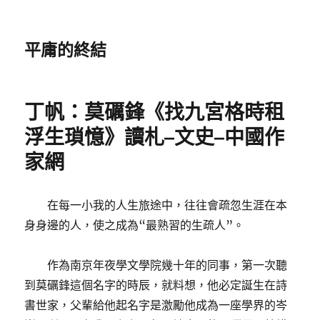
平庸的終結
丁帆：莫礪鋒《找九宮格時租
浮生瑣憶》讀札–文史–中國作
家網
在每一小我的人生旅途中，往往會疏忽生涯在本
身身邊的人，使之成為“最熟習的生疏人”。
作為南京年夜學文學院幾十年的同事，第一次聽
到莫礪鋒這個名字的時辰，就料想，他必定誕生在詩
書世家，父輩給他起名字是激勵他成為一座學界的岑