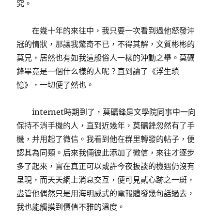
究。
在幾十年的來往中，我只要一次看到過他怒發沖
冠的情狀，那讓我驚奇不已，不得其解，文質彬彬的
莫兄，居然也有如我這般俗人一樣的沖動之舉。莫礪
鋒畢竟是一個什么樣的人呢？直到讀了《浮生瑣
憶》，一切便了然也。
internet時期到了，莫礪鋒是文學院同事中一向
保持不消手機的人，直到近幾年，莫礪鋒忽然有了手
機，并用起了微信。我看到他在群里轉發的帖子，便
認其為同類。后來我倆彼此添加了微信，來往才逐步
多了起來，實在真正可以或許今夜扳談的機遇仍沒有
呈現，而天天網上消息交互，便可見貳心跡之一斑，
盡管他偶然只是用海明威式的電報體發幾句話過去，
我也能觸摸到價值不雅的溫度。