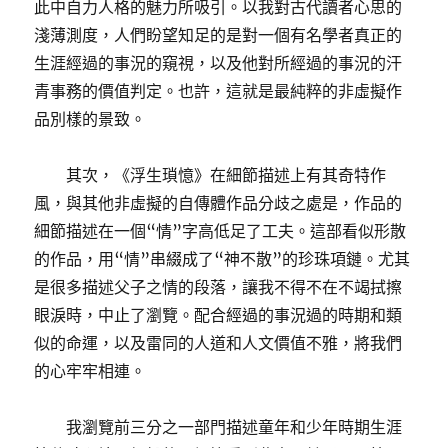
此中自力人格的魅力所吸引。以我對古代讀者心思的
淺薄測度，人們盼望知足的是對一個有名學者真正的
生涯經過的事況的窺視，以及他對所經過的事況的汗
青事務的價值判定。也許，這就是最純粹的非虛擬作
品別樣的景致。
其次，《浮生瑣憶》在細節描述上有其奇特作
風，與其他非虛擬的自傳體作品分歧之處是，作品的
細節描述在一個“情”字高低足了工夫。這部看似形散
的作品，用“情”串綴成了“神不散”的珍珠項鏈。尤其
是很多描述父子之情的段落，讓我不得不在不竭拭擦
眼淚時，中止了瀏覽。配合經過的事況過的時期和類
似的命運，以及雷同的人道和人文價值不雅，將我們
的心牢牢相連。
我瀏覽前三分之一部門描述童年和少年時期生涯