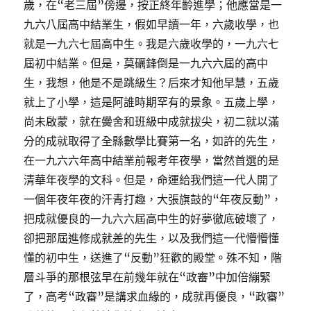
歲，在“老三屆”傍邊，按正終年齡進學；他應當是一
九六八屆高中結業生，假如早讀一年，六歲收學，也
就是一九六七屆高中生。我是六歲收學的，一九六七
屆初中結業。但是，莫礪鋒倒是一九六六屆的高中
生，我想，他是不是跳級生？后來才知他早慧，五歲
就上了小學，這是阿誰時期罕有的景象。五歲上學，
尚未啟蒙，就在黌舍和班級中成就拔尖，初二就以滿
分的成就取得了全縣數學比賽第一名，如許的先生，
在一九六六年高中結業前報考年夜學，當然首選的是
清華年夜學的文科。但是，命運給我們這一代人開了
一個年夜年夜的汗青打趣，大張旗鼓的“年夜反動”，
把成就優良的一九六六屆高中生的好夢徹底破壞了，
卻把那屆進修成就差的先生，以及我們這一代懵懵懂
懂的初中生，送進了“反動”狂歡的殿堂。殊不知，階
層斗爭的那根弦早在前幾年就在“政審”中加倍繃緊
了，高考“政審”是講求血緣的，成就再優良，“政審”