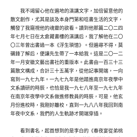
我不竭留心他在遍地的演講文字，加倍留意他的
散文創作，尤其是談及本身門第和唸書生活的文字，
觸發了我窺視他的魂靈的欲看。讀到他那篇二〇二四
年七月七日在太倉藏書樓的演講后，我了解他在二〇
〇三年曾出書過一本《浮生瑣憶》。但遍尋不得，莫
礪鋒了解后，便讓先生帶了一本給我。這是二〇一二
年一月安徽文藝出書社的重版本。此書由一百三十三
篇散文構成，合計三十五萬字，從他記事開端，一向
寫到一九七九年。一九七九年是他踏進南京年夜學中
文系讀研的時辰，也恰是我一九七八年至一九七九年
在南京年夜學中文系做進修教員的時辰，可是，他玄
月份進校時，我剛好離校，直到一九八八年我回到南
年夜中文系，我們的人生軌跡才開端穿插。
看到書名，起首想到的是李白的《春夜宴從弟桃