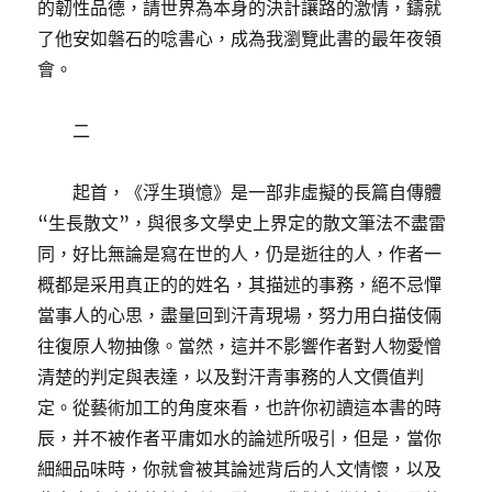
的韌性品德，請世界為本身的決計讓路的激情，鑄就
了他安如磐石的唸書心，成為我瀏覽此書的最年夜領
會。
二
起首，《浮生瑣憶》是一部非虛擬的長篇自傳體
“生長散文”，與很多文學史上界定的散文筆法不盡雷
同，好比無論是寫在世的人，仍是逝往的人，作者一
概都是采用真正的的姓名，其描述的事務，絕不忌憚
當事人的心思，盡量回到汗青現場，努力用白描伎倆
往復原人物抽像。當然，這并不影響作者對人物愛憎
清楚的判定與表達，以及對汗青事務的人文價值判
定。從藝術加工的角度來看，也許你初讀這本書的時
辰，并不被作者平庸如水的論述所吸引，但是，當你
細細品味時，你就會被其論述背后的人文情懷，以及