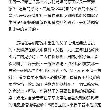
生的一種罪愆？為什么我們兄妹的存在就是一重罪
愆？”這里的抒寫，畢竟是少年時期的童真的不解之
惑，仍是后來覺醒的一種佯謬和反諷的修辭伎倆呢？
生怕沒有經過的事況過那種際遇的讀者，是無法領會
到此中的甘苦的。
這種在喜劇磨難中出生的父子之情是無法言說
的。莫礪鋒在前文中寫到，父親一九六五年往姑蘇探
望高二的兒子時，二人在拙政園四周的小館子里，爹
爹只叫了半斤米飯、一碗雜燴湯，還不斷地贊美那一
角錢一碗的湯里帶豬毛的碎肉，卻“又叱罵它不值一角
錢”，看到這里不由讓人心酸落淚，這種近于阿Q式的
兩重性情，恰是源于時期喜劇投射在了一個仁慈父親
的背影上。所以，作為兒子的莫礪鋒此時的感觸感
染，或比朱自清昔時在南京火車站看著父親的背影時
的情感加倍純粹誠摯：“我曾立志未來掙了薪水后必定