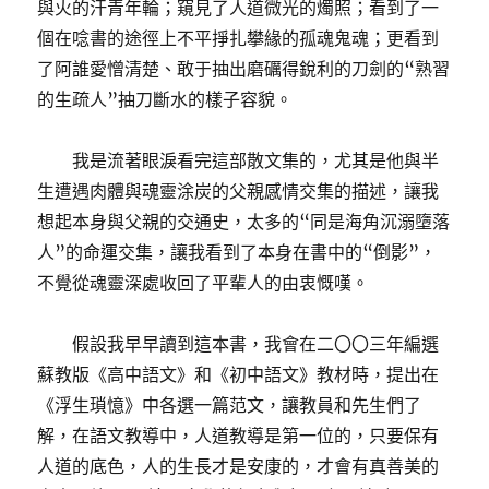
與火的汗青年輪；窺見了人道微光的燭照；看到了一
個在唸書的途徑上不平掙扎攀緣的孤魂鬼魂；更看到
了阿誰愛憎清楚、敢于抽出磨礪得銳利的刀劍的“熟習
的生疏人”抽刀斷水的樣子容貌。
我是流著眼淚看完這部散文集的，尤其是他與半
生遭遇肉體與魂靈涂炭的父親感情交集的描述，讓我
想起本身與父親的交通史，太多的“同是海角沉溺墮落
人”的命運交集，讓我看到了本身在書中的“倒影”，
不覺從魂靈深處收回了平輩人的由衷慨嘆。
假設我早早讀到這本書，我會在二〇〇三年編選
蘇教版《高中語文》和《初中語文》教材時，提出在
《浮生瑣憶》中各選一篇范文，讓教員和先生們了
解，在語文教導中，人道教導是第一位的，只要保有
人道的底色，人的生長才是安康的，才會有真善美的