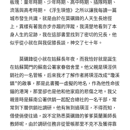
板塊：童年時期、少年時期、高中時期、插隊時期、
流落與高考時期。《浮生瑣憶》之所以讓我每讀一篇
城市發生共識，就是由於在莫礪鋒的人天生長途徑
上，異樣有著我亦步亦趨的萍蹤，我清楚地看到了本
身人生的足跡，我在這部書里找到了密切的兄長，他
似乎從小就在與我促膝長談，神交了七十年。
莫礪鋒從小就在姑蘇長年夜，而我恰好就是誕生
在姑蘇閶門的蘇南公署家眷宿舍里。他父親是璜涇供
銷社的一名管帳，后來我才了解作者將璜涇改成“瓊溪
鎮”的啟事，那是此書獨一虛擬的地名，作為他性命拔
錨的港灣，那里卻也是他和他家庭的悲傷之地。我父
親昔時是蘇南公署供銷一起配合總社的一名干部，常
常到下層供銷社調研。他有無到過璜涇，不得而知，
借使倘使往過，說不定熟悉莫礪鋒的爹爹莫蘭薰師長
教師呢，由於調研任務非從管帳那里不克不及獲得靠