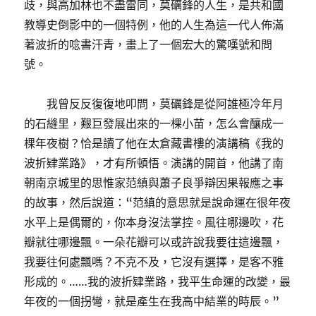
歧，與高加林也不盡雷同，莫礪鋒的人生，是共和國
教導史倒影中的一個特例，他的人生為這一代人佈滿
著波折的唸書汗青，畫上了一個宏大的驚嘆號和問
號。
我曾反反復復地叩問，莫礪鋒是從阿誰極冷年月
的石縫里，艱巨發展出來的一棵小苗，怎么會釀成一
棵年夜樹？恰是讀了他在太倉藏書樓的演講稿《我的
波折肄業路》，才有所頓悟。演講的開首，他講了南
朝南京城里的思惟家范縝與蕭子良爭辯因果報應之事
的故事，然后說道：“范縝的意思就是說命運在很年夜
水平上是偶爾的，你本身沒法掌控。風往哪邊吹，花
瓣就往哪邊飄。一朵花瓣可以或許說我要往這邊飄，
我要往何處飄嗎？不克不及，它沒有選擇，是客不雅
形成的。……我的波折肄業路，我平生命運的改變，最
年夜的一個拐彎，就是產生在我高中結業的時辰。”