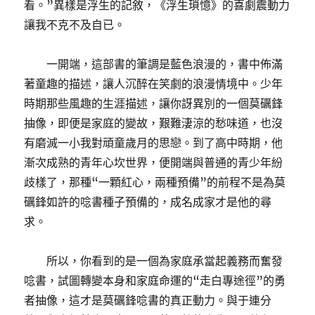
看。”異樣是浮生的記敘，《浮生瑣憶》的喜劇震動力
讓我不克不及自已。
一開端，這部書的筆調是藍色浪漫的，書中佈滿
著童趣的描述，讓人沉醉在笑劇的浪漫情境中。少年
時期那些風趣的生涯描述，讓你訝異別的一個莫礪鋒
抽像，即便是家庭的變故，艱難淒涼的愁味道，也沒
有磨滅一小我對頑童歲月的思戀。到了高中時期，他
漸次成熟的青年心坎世界，便開端與普通的青少年紛
歧樣了，那種“一顆紅心，兩種預備”的前程不是為莫
礪鋒如許的唸書種子預備的，成名成家才是他的尋
求。
所以，你看到的是一個為家庭承當起義務而奮發
唸書，試圖轉變本身和家庭命運的“走白專途徑”的勇
者抽像，這才是莫礪鋒唸書的真正動力。與于連分