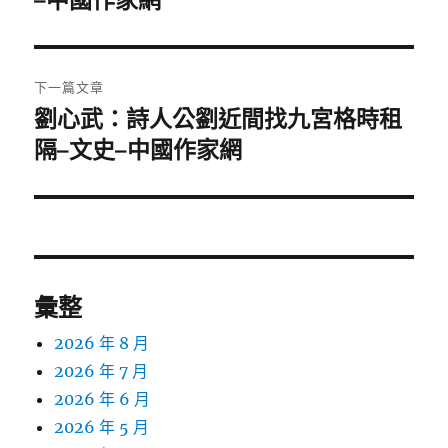
–中國作家網
導
篇
覽
文
章:
下一篇文章
劉心武：詩人公劉近間找九宮格時租
下
一
隔–文史–中國作家網
篇
文
章:
彙整
2026 年 8 月
2026 年 7 月
2026 年 6 月
2026 年 5 月