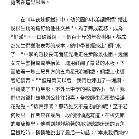
覽者在這里思慮。
在《年夜煉鋼鐵》中，幼兒園的小弟讓姆媽“搜出
幾根生銹的鐵釘給他往交差”。為了完成義務，成為
“好漢”，一口破鐵鍋，一個百十斤的年夜樹根，都成
為先生們獲取表彰的成本。鎮中學曾經煉出“鋼”來
了：“中學的趙校長滿面紅光地走在步隊最後面，幾個
女先生警惕翼翼地抬著一塊用紅綢子蒙著的木板，下
面放著一塊三尺見方的五角星形的鋼鐵，鋼鐵上也纏
著紅綢帶。”“但是兩天以后，我們也煉出了一塊鋼，
也鑄成了五角星形，不外比中學的那塊略小一點。我
們也敲鑼打鼓地到公社往報喜，全校師生都衝動得淚
花點點。”這荒謬嗎？那時誰又不是忠誠的呢！至于若
何反思，作者只在最后一段的開頭處寫道，在校史館
的玻璃櫥里，他看到靜靜躺著的那塊銹跡斑斑的五角
星鐵坨時，悄悄地說出了最后一句話：“本來我們煉的