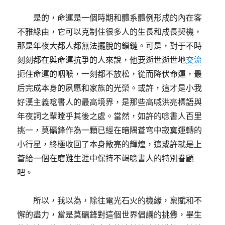
是的，命運是一個時期和體系體例形成的內在客
不雅緣由，它可以克制住很多人的生長和成長契機，
那是年夜大都人都無法擺脫的鎖鏈。可是，對于不時
刻刻都在與命運抗爭的人來說，他要逝世逝世地
交流
扼住命運的咽喉，一刻都不放松，從而降伏命運，最
后完成本身的夙愿和家族的光榮。或許，這才是小我
好漢主義唸書人的最高境界，是那些高喊洪亮標語與
年夜詞之輩瞠乎其後之處。當然，如許的唸書人百里
挑一，莫礪鋒作為一顆已經在暗隅蒼穹中寂寞運轉的
小行星，終極收回了本身敞亮的輝煌，這或許就是上
蒼給一個在磨難生涯中保持不竭唸書人的特別眷顧
吧。
所以，我以為，除往電光石火的機緣，稟賦和不
懈的盡力，當是莫礪鋒對這個世界倡議的挑釁，畢生