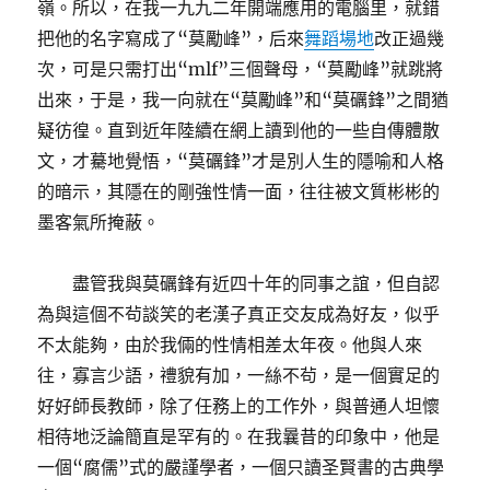
嶺。所以，在我一九九二年開端應用的電腦里，就錯
把他的名字寫成了“莫勵峰”，后來
舞蹈場地
改正過幾
次，可是只需打出“mlf”三個聲母，“莫勵峰”就跳將
出來，于是，我一向就在“莫勵峰”和“莫礪鋒”之間猶
疑彷徨。直到近年陸續在網上讀到他的一些自傳體散
文，才驀地覺悟，“莫礪鋒”才是別人生的隱喻和人格
的暗示，其隱在的剛強性情一面，往往被文質彬彬的
墨客氣所掩蔽。
盡管我與莫礪鋒有近四十年的同事之誼，但自認
為與這個不茍談笑的老漢子真正交友成為好友，似乎
不太能夠，由於我倆的性情相差太年夜。他與人來
往，寡言少語，禮貌有加，一絲不茍，是一個實足的
好好師長教師，除了任務上的工作外，與普通人坦懷
相待地泛論簡直是罕有的。在我曩昔的印象中，他是
一個“腐儒”式的嚴謹學者，一個只讀圣賢書的古典學