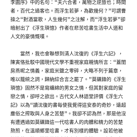
李園序》中的名句：“夫六合者，萬物之逆旅也；時間
者，百代之過客也。而浮生若夢，為歡幾何？”可謂曹
操之“對酒當歌，人生幾何”之注解，而“浮生若夢”卻
暗射出了《浮生瑣憶》作者在悲苦唸書生活中人道和
人文的豪情慨嘆。
當然，我也會聯想到清人沈復的《浮生六記》，
陳寅恪批駁中國現代文學不重視家庭親情所言：“蓋閨
房燕昵之情義，家庭米鹽之零碎，大略不列于篇章，
唯以籠統之詞，歸納綜合言之罷了。”莫礪鋒的《浮生
瑣憶》固然不是寫纏綿的男女之情，但其對家庭的留
戀之情，卻呼之欲出。古代文人林語堂評價《浮生六
記》以為“讀沈復的書每使我覺得這安泰的奇妙，遠超
塵俗之搾取與人身之苦楚”。我卻不認為然，那是他沒
有遭遇過如莫礪鋒這一代唸書人的肉體和精力的苦楚
熬煎，在溫順鄉里唸書，才有別樣的體驗。設若他被