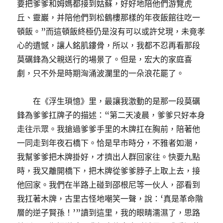
要把爹爹和姆媽都接到姑蘇，好好地陪他們游覽虎
丘、靈巖，并陪他們到松鶴樓那樣的年夜飯館往吃一
頓飯。”而這頓飯終極仍是沒有可以或許兌現，未竟孝
心的遺憾，讓人銘肌鏤骨，所以，我都不忍再看那段
莫礪鋒為父親送行的場景了。但是，宏大的家庭喜
劇，只不外是時期洶涌波瀾里的一朵浪花罷了。
在《浮生瑣憶》里，最讓我激動的是那一段莫礪
鋒為爹爹扛牌子的描述：“第二天凌晨，爹爹只好本身
走往示眾。我搶過爹爹手里的木牌扛在胸前，陪著他
一同走到年夜石橋下。恰是早市時分，不雅者如潮，
我幫爹爹把木牌掛好，才擠出人群回家往。快要九點
時，我又離開橋下，把木牌從爹爹脖子上取上去，接
他回家。我們在半路上碰到邵根尼等一伙人，邵看到
我扛著木牌，古里古怪地嘲笑一聲，說：‘真是革命階
層的逆子賢孫！’”讀到這里，我的眼睛濡濕了，思路