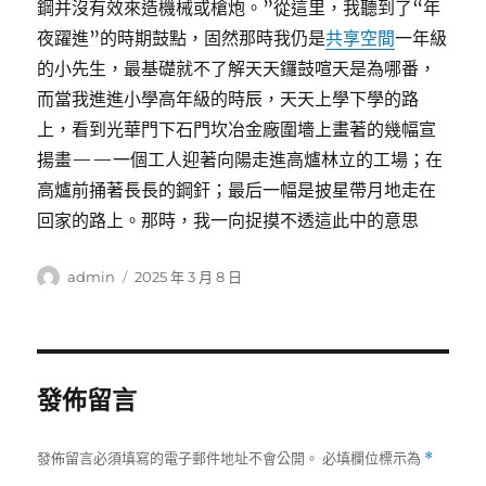
鋼并沒有效來造機械或槍炮。”從這里，我聽到了“年
夜躍進”的時期鼓點，固然那時我仍是
共享空間
一年級
的小先生，最基礎就不了解天天鑼鼓喧天是為哪番，
而當我進進小學高年級的時辰，天天上學下學的路
上，看到光華門下石門坎冶金廠圍墻上畫著的幾幅宣
揚畫——一個工人迎著向陽走進高爐林立的工場；在
高爐前捅著長長的鋼釬；最后一幅是披星帶月地走在
回家的路上。那時，我一向捉摸不透這此中的意思
作
發
admin
2025 年 3 月 8 日
者
佈
日
期:
發佈留言
發佈留言必須填寫的電子郵件地址不會公開。
必填欄位標示為
*