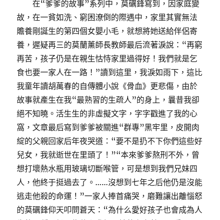
在“爹爹的故事”系列中，莫礪鋒寫到，因家庭變
故，在一貧如洗、窮困潦倒的際遇中，家里其實無法
贍養剛誕生的第四個女嬰小毛，就想將她送給伴侶寄
養，遲疑再三的莫蘭薰師長教師最后流著淚說：“再窮
再苦，孩子仍是在親生怙恃家里過得好！我們就是乞
食也要一家人在一路！”讀到這里，我淚如雨下，這比
我童年讀胡萬春的自傳體小說《骨血》更悲傷，由於
故事就產生在我“最熟習的生疏人”的身上，曩昔我卻
絕不知曉。活生生的非虛擬文字，字字戳進了我的心
窩，文章最后寫到爹爹被關進“群專”黑牢里，皮開肉
綻的父親回家后年夜哭道：“要不是扔不下你們這些好
兒女，我就逝世在里頭了！”“本來爹爹熬刑不外，曾
想打壞熱水瓶用玻璃切斷喉管，可是想到我們兄妹四
人，他終于挺過去了。……沒想到七年之后他仍是沒能
逃走他殺的命運！”一家人捧首痛哭，磨難讓出離惱怒
的莫礪鋒仰天叩問蒼天：“為什么愛好孩子也會成為人