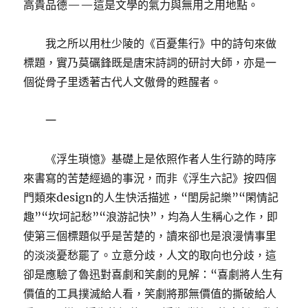
高貴品德——這是文學的氣力與無用之用地點。
我之所以用杜少陵的《百憂集行》中的詩句來做
標題，實乃莫礪鋒既是唐宋詩詞的研討大師，亦是一
個從骨子里透著古代人文傲骨的甦醒者。
一
《浮生瑣憶》基礎上是依照作者人生行跡的時序
來書寫的苦楚經過的事況，而非《浮生六記》按四個
門類來design的人生快活描述，“閨房記樂”“閑情記
趣”“坎坷記愁”“浪游記快”，均為人生稱心之作，即
使第三個標題似乎是苦楚的，讀來卻也是浪漫情事里
的淡淡憂愁罷了。立意分歧，人文的取向也分歧，這
卻是應驗了魯迅對喜劇和笑劇的見解：“喜劇將人生有
價值的工具撲滅給人看，笑劇將那無價值的撕破給人