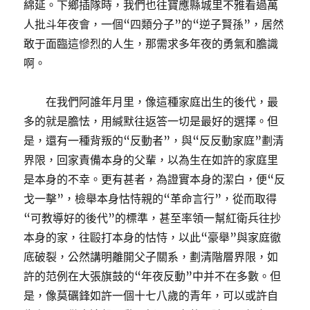
綿延。下鄉插隊時，我們也往寶應縣城里不雅看過萬
人批斗年夜會，一個“四類分子”的“逆子賢孫”，居然
敢于面臨這慘烈的人生，那需求多年夜的勇氣和膽識
啊。
在我們阿誰年月里，像這種家庭出生的後代，最
多的就是膽怯，用緘默往返答一切是最好的選擇。但
是，還有一種背叛的“反動者”，與“反反動家庭”劃清
界限，回家責備本身的父輩，以為生在如許的家庭里
是本身的不幸。更有甚者，為證實本身的潔白，便“反
戈一擊”，檢舉本身怙恃親的“革命言行”，從而取得
“可教導好的後代”的標準，甚至率領一幫紅衛兵往抄
本身的家，往毆打本身的怙恃，以此“豪舉”與家庭徹
底破裂，公然講明離開父子關系，劃清階層界限，如
許的范例在大張旗鼓的“年夜反動”中并不在多數。但
是，像莫礪鋒如許一個十七八歲的青年，可以或許自