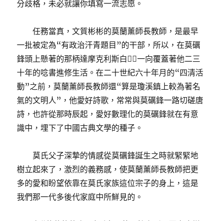
分歧格，未必就讓你填寫一流志愿。
任務當真，文質彬彬的莫蘭薰師長教師，是最早
一批被定為“有政治汗青題目”的干部，所以，在莫礪
鋒頭上懸著的那柄達摩克利斯白，一向覆蓋著他二三
十年的唸書進修生活。在二十世紀六十年月的“四清活
動”之前，莫蘭薰師長教師還“算是瓊溪鎮上較為著名
氣的文明人”，他愛好詩歌，常常與莫礪鋒一路切磋唐
詩，也許從那時辰起，愛好數理化的莫礪鋒就在有意
識中，埋下了中國古典文學的種子。
莫氏父子深摯的情感從莫礪鋒誕生之時就緊緊地
樹立起來了，激烈的義務感，使莫蘭薰師長教師把更
多的愛和盼望依靠在莫氏家族這位宗子的身上，這是
我們那一代多後代家庭中所鮮見的。