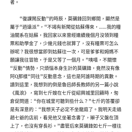
者。
“復課鬧反動”的時辰，莫礪鋒回到鄉間，顯然是
屬于“逍遠派”，“不竭有新聞從姑蘇傳來，……我的糧
油關系在姑蘇，我回家以來曾經連續幾個月沒領到糧
票和助學金了，少幾元錢也就算了，沒有糧票可怎么
辦呢？我很想當即到姑蘇往一次，可是爹爹和姆媽不
願讓我往冒險，于是又等了一個月。”咦嘻，不關懷
“反動”情勢，只煩惱本身生計的莫礪鋒，竟然沒有像
阿Q那樣“同往”反動意念，這也是阿誰時期的異數。
讀到這里，我想到的倒是魯迅師長教師的另一篇小說
《風浪》，寫到七斤嫂在七斤從紹興城里回籍時，匆
倉促問道：“你在城里可聽到些什么？”七斤的答覆卻
是有深意的：“我想天子必定不坐龍庭了。我明天走過
趙七爺的店前，看見他又坐著念書了，辮子又盤在頂
上了，也沒有穿長衫。”盡管后來莫礪鋒如七斤一樣往