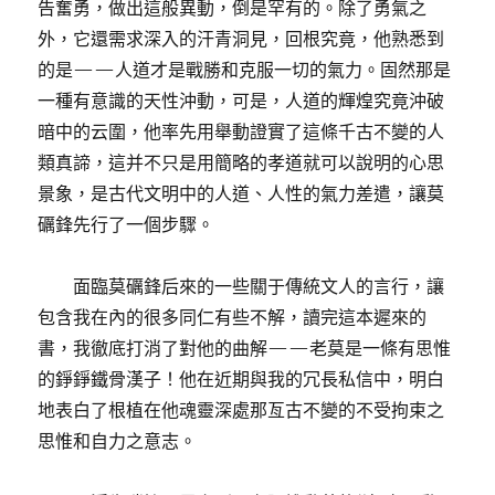
告奮勇，做出這般異動，倒是罕有的。除了勇氣之
外，它還需求深入的汗青洞見，回根究竟，他熟悉到
的是——人道才是戰勝和克服一切的氣力。固然那是
一種有意識的天性沖動，可是，人道的輝煌究竟沖破
暗中的云圍，他率先用舉動證實了這條千古不變的人
類真諦，這并不只是用簡略的孝道就可以說明的心思
景象，是古代文明中的人道、人性的氣力差遣，讓莫
礪鋒先行了一個步驟。
面臨莫礪鋒后來的一些關于傳統文人的言行，讓
包含我在內的很多同仁有些不解，讀完這本遲來的
書，我徹底打消了對他的曲解——老莫是一條有思惟
的錚錚鐵骨漢子！他在近期與我的冗長私信中，明白
地表白了根植在他魂靈深處那亙古不變的不受拘束之
思惟和自力之意志。