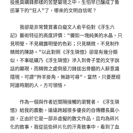
投進莫礪鋒那樣的苦楚窘境之中，生怕早已釀成了魯
迅筆下的“狂人”了，哪來的文明自信呢？
我卻是非常贊賞書白癡文人俞平伯對《浮生六
記》藝術特征的高度評價：“儼如一塊純美的水晶，只
見明瑩，不見襯露明瑩的色彩；只見精微，不見制作
精微的陳跡。”以此對照《浮生瑣憶》卻是有幾分類
似，不事砥礪乃《浮生瑣憶》滲入到骨子里的文字說
話的顯現，而精微之處倒是刀鋒拔出骨髓的人辭意識
隱現，可謂“羚羊掛角，無跡可尋”，當然，只要歷經
阿誰時期的人，方可領悟。
作為一個與作者近間隔接觸的瀏覽者，《浮生瑣
憶》給我的震動，遠遠跨越很多優良的自傳體長篇小
說，正由於它是一部非虛擬的散文作品，且均為碎片
化的敘事，我從這些碎片化的汗青敘事中，看到了血