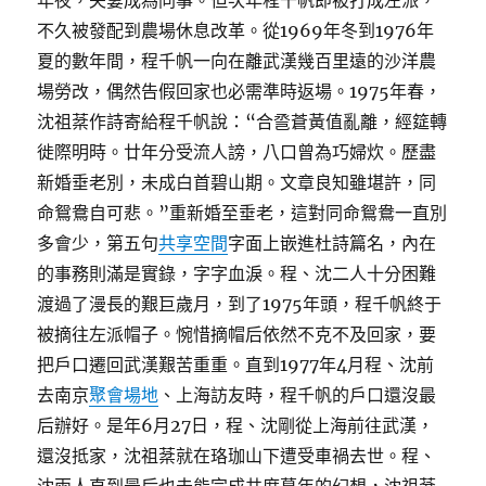
年夜，夫妻成為同事。但次年程千帆即被打成左派，
不久被發配到農場休息改革。從1969年冬到1976年
夏的數年間，程千帆一向在離武漢幾百里遠的沙洋農
場勞改，偶然告假回家也必需準時返場。1975年春，
沈祖棻作詩寄給程千帆說：“合巹蒼黃值亂離，經筵轉
徙際明時。廿年分受流人謗，八口曾為巧婦炊。歷盡
新婚垂老別，未成白首碧山期。文章良知雖堪許，同
命鴛鴦自可悲。”重新婚至垂老，這對同命鴛鴦一直別
多會少，第五句
共享空間
字面上嵌進杜詩篇名，內在
的事務則滿是實錄，字字血淚。程、沈二人十分困難
渡過了漫長的艱巨歲月，到了1975年頭，程千帆終于
被摘往左派帽子。惋惜摘帽后依然不克不及回家，要
把戶口遷回武漢艱苦重重。直到1977年4月程、沈前
去南京
聚會場地
、上海訪友時，程千帆的戶口還沒最
后辦好。是年6月27日，程、沈剛從上海前往武漢，
還沒抵家，沈祖棻就在珞珈山下遭受車禍去世。程、