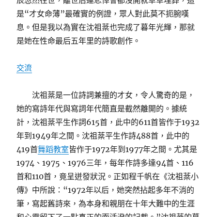
辰忽然往世，離世后連悲悼會都沒開就草草埋葬，這
是“才女命薄”最確實的例證，眾人對此莫不扼腕嘆
息。但是我以為實在沈祖棻也完成了暮年光輝，那就
是她在性命最后五年里的詩歌創作。
交流
沈祖棻是一位詩詞兼擅的才女，令人驚奇的是，
她的寫詩年代與寫詞年代簡直是截然離開的。據統
計，沈祖棻平生作詞615首，此中的611首皆作于1932
年到1949年之間。沈祖棻平生作詩488首，此中的
419首
舞蹈教室
皆作于1972年到1977年之間。尤其是
1974、1975、1976三年，每年作詩多達94首、116
首和110首，竟呈迸發狀況。正如程千帆在《沈祖棻小
傳》中所說：“1972年以后，她突然拈起多年不消的
筆，寫起舊詩來，為本身和親朋在十年大難中的生涯