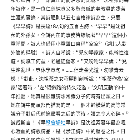
和心靈留下了一點真正的而活潑的記載。”沈祖棻的暮
年詩作，是一位仁慈純真又多愁善感的老教員的凄苦
生涯的實錄，其詩體則以五七言格律詩為主，只要
《早早詩》是長達184句的五言古詩。“早早”是沈祖
棻的外孫女，全詩內在的事務皆繚繞著“早早”這個小
童睜開，詩人也借用小童聲口自稱“家家”（湖北人對
外婆的稱號）。詩人自嘲說：“兒勿學家家，能幹性復
癡。詞賦工何益，老邁徒傷悲。”又吩咐早早說：“兒
生逢亂世，豈休學章句。……但走金光道，勿攀青云
梯！”對此，沈祖棻之女程麗則剖析說：“祖棻作為‘家
家’活著時，‘左’傾道路的持久泛濫，‘文明反動’的十
年推翻，她真是很難猜想常識分子何時有出頭之日。
她在詩中開頭部門描寫的是，一個才幹橫溢的高等常
識分子對后代前途盡看之后的等待，讀之令人心碎。”
誠哉斯言！《早
聚會場地
早詩》是沈祖棻暮年最為嘔
心瀝血的詩歌精品，是《涉江詩》中的壓卷之作。日