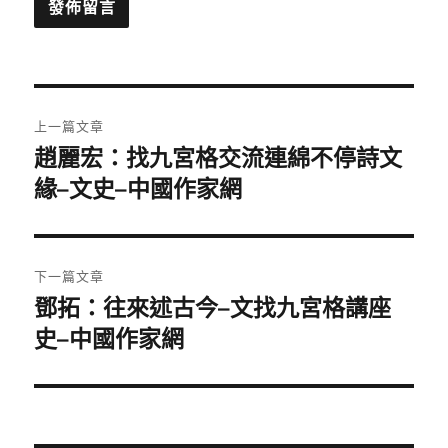
文
上一篇文章
章
趙麗宏：找九宮格交流連綿不停詩文
上
一
緣–文史–中國作家網
導
篇
覽
文
章:
下一篇文章
鄧拓：往來述古今–文找九宮格講座
下
一
史–中國作家網
篇
文
章: