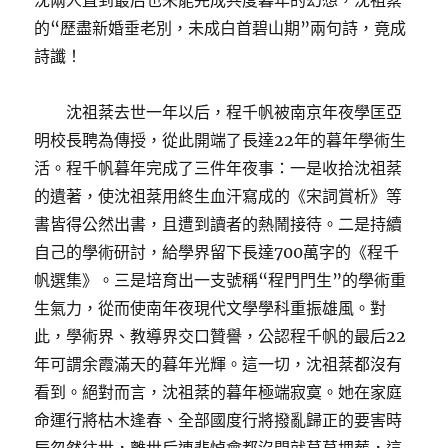
沈兩人直到最后也未能完成共度暮年的幻想，沈祖棻
的“歷盡新婚垂老別，未成白首碧山期”兩句詩，竟成
詩讖！
沈祖棻去世一年以后，程千帆被南京年夜學匡亞
明校長聘為傳授，從此開端了長達22年的暮年學術生
活。程千帆暮年完成了三件年夜事：一是收拾沈祖棻
的遺著，使沈祖棻用終生血汗寫成的《宋詞賞析》等
書皆得公然出書，且遭到讀者的熱鬧接待。二是持續
自己的學術研討，給學界留下長達700萬字的《程千
帆選集》。三是培育出一支號稱“程門門生”的學術重
生氣力，從而使南年夜現代文學學科重振雄風。對
此，學術界、教導界交口贊譽，公認程千帆的最后22
年可謂余霞滿天的暮年光輝。這一切，沈祖棻都沒有
看到。絕對而言，沈祖棻的暮年極端寂寞。她在家庭
命運行將枯木逢春、全部國度行將撥亂歸正的要害時