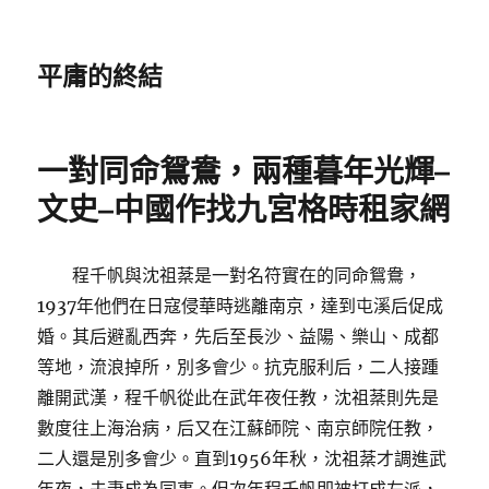
平庸的終結
一對同命鴛鴦，兩種暮年光輝–
文史–中國作找九宮格時租家網
程千帆與沈祖棻是一對名符實在的同命鴛鴦，
1937年他們在日寇侵華時逃離南京，達到屯溪后促成
婚。其后避亂西奔，先后至長沙、益陽、樂山、成都
等地，流浪掉所，別多會少。抗克服利后，二人接踵
離開武漢，程千帆從此在武年夜任教，沈祖棻則先是
數度往上海治病，后又在江蘇師院、南京師院任教，
二人還是別多會少。直到1956年秋，沈祖棻才調進武