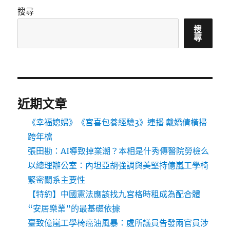
搜尋
搜
尋
近期文章
《幸福媳婦》《宮喜包養經驗3》連播 戴嬌倩橫掃
跨年檔
張田勘：AI導致掉業潮？本相是什秀傳醫院勞檢么
以總理辦公室：內坦亞胡強調與美堅持億嵐工學椅
緊密關系主要性
【特約】中國憲法應該找九宮格時租成為配合體
“安居樂業”的最基礎依據
臺致億嵐工學椅癌油風暴：處所議員告發兩官員涉