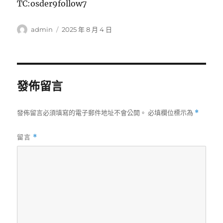
TC:osder9follow7
作
發
admin
2025 年 8 月 4 日
者
佈
日
期:
發佈留言
發佈留言必須填寫的電子郵件地址不會公開。
必填欄位標示為
*
留言
*