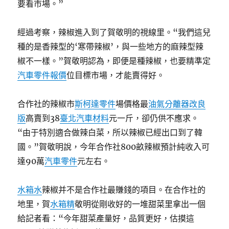
要看市場。”
經過考察，辣椒進入到了賀敬明的視線里。“我們這兒
種的是香辣型的‘寒帶辣椒’，與一些地方的麻辣型辣
椒不一樣。”賀敬明認為，即便是種辣椒，也要精準定
汽車零件報價
位目標市場，才能賣得好。
合作社的辣椒市
斯柯達零件
場價格最
油氣分離器改良
版
高賣到38
臺北汽車材料
元一斤，卻仍供不應求。
“由于特別適合做辣白菜，所以辣椒已經出口到了韓
國。”賀敬明說，今年合作社800畝辣椒預計純收入可
達90萬
汽車零件
元左右。
水箱水
辣椒并不是合作社最賺錢的項目。在合作社的
地里，賀
水箱精
敬明從剛收好的一堆甜菜里拿出一個
給記者看：“今年甜菜產量好，品質更好，估摸這