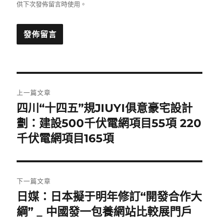
供下次發佈留言時使用。
文
上一篇文章
章
四川“十四五”規JIUYI俱意豪宅設計
上
一
劃：建設500千伏電網項目55項 220
導
篇
千伏電網項目165項
覽
文
章:
下一篇文章
日媒：日本擬于明年修訂“開發合作大
下
一
綱” _ 中國發一包養網站比較展門戶