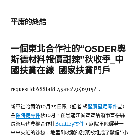
平庸的終結
一個東北合作社的“OSDER奧
斯德材料報價甜辣”秋收季_中
國扶貧在線_國家扶貧門戶
requestId:688faf8f45a1c4.94691541.
新華社哈爾濱10月25日電（記者 楊
藍寶堅尼零件
喆）
金
保時捷零件
秋10月，在黑龍江省齊齊哈爾市富裕縣
長興現代農機合作社
Bentley零件
，庭院里晾曬著一
串串火紅的辣椒，地里剛收獲的甜菜被堆成了數個“小