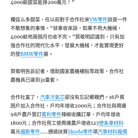
4000畝甜菜能掙200萬元！”
種這么多甜菜，在以前對于合作社來
VW零件
說是一件
不敢想象的事情。“就拿收來說，如果不用大機械，
4000畝地兩個月也收不完。”賀敬明認識到，只有加
強合作社的現代化水平，發展大機械，才能實現更好
的發
BMW零件
展。
賀敬明告訴記者，借助國家農機補貼等政策，合作社
農機具已達到31臺套。
合作社富了，
汽車冷氣芯
卻沒有忘記鄉親們。16戶貧
困戶加入合作社，戶均年增收2000元；合作社與周邊
98戶農戶簽訂
賓利零件
辣椒收購訂單，戶均年增收
1800元；合作社用工使周邊農戶增收127
德系車材料
萬元
福斯零件
……通過扶貧
Skoda零件
項
汽車材料報價