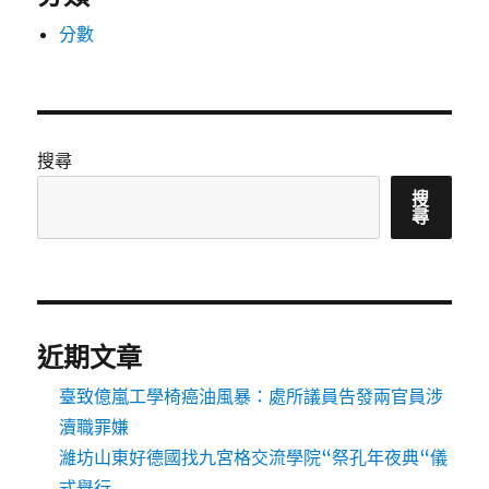
分數
搜尋
搜
尋
近期文章
臺致億嵐工學椅癌油風暴：處所議員告發兩官員涉
瀆職罪嫌
濰坊山東好德國找九宮格交流學院“祭孔年夜典“儀
式舉行