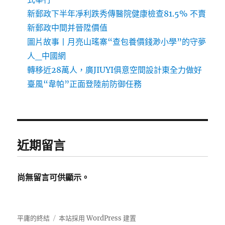
新郵政下半年凈利跌秀傳醫院健康檢查81.5% 不賣
新郵政中間并晉陞價值
圖片故事丨月亮山瑤寨“查包養價錢渺小學”的守夢
人_中國網
轉移近28萬人，廣JIUYI俱意空間設計東全力做好
臺風“韋帕”正面登陸前防御任務
近期留言
尚無留言可供顯示。
平庸的終結
本站採用 WordPress 建置