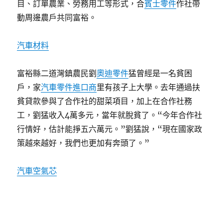
目、訂單農業、勞務用工等形式，合
賓士零件
作社帶
動周邊農戶共同富裕。
汽車材料
富裕縣二道灣鎮農民劉
奧迪零件
猛曾經是一名貧困
戶，家
汽車零件進口商
里有孩子上大學。去年通過扶
貧貸款參與了合作社的甜菜項目，加上在合作社務
工，劉猛收入4萬多元，當年就脫貧了。“今年合作社
行情好，估計能掙五六萬元。”劉猛說，“現在國家政
策越來越好，我們也更加有奔頭了。”
汽車空氣芯