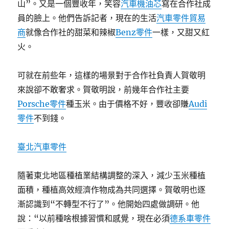
山”。又是一個豐收年，笑容
汽車機油芯
寫在合作社成
員的臉上。他們告訴記者，現在的生活
汽車零件貿易
商
就像合作社的甜菜和辣椒
Benz零件
一樣，又甜又紅
火。
可就在前些年，這樣的場景對于合作社負責人賀敬明
來說卻不敢奢求。賀敬明說，前幾年合作社主要
Porsche零件
種玉米。由于價格不好，豐收卻賺
Audi
零件
不到錢。
臺北汽車零件
隨著東北地區種植業結構調整的深入，減少玉米種植
面積，種植高效經濟作物成為共同選擇。賀敬明也逐
漸認識到“不轉型不行了”。他開始四處做調研。他
說：“以前種啥根據習慣和感覺，現在必須
德系車零件