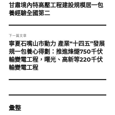
章
甘肅境內特高壓工程建設規模居一包
上
一
養經驗全國第二
導
篇
覽
文
章:
下一篇文章
寧夏石嘴山市動力 產業“十四五”發展
下
一
規一包養心得劃：推進烽燧750千伏
篇
輸變電工程，曙光、高新等220千伏
文
輸變電工程
章:
彙整