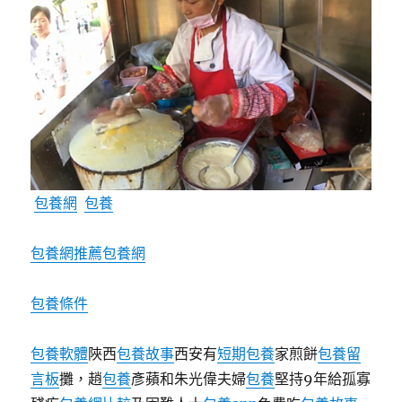
包養網
包養
包養網推薦
包養網
包養條件
包養軟體
陜西
包養故事
西安有
短期包養
家煎餅
包養留
言板
攤，趙
包養
彥蘋和朱光偉夫婦
包養
堅持9年給孤寡