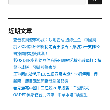
近期文章
查包養網遼寧彰武：沙地管理 造綠生金_中國網
疫人森和診所體檢情前勇于擔負，濰坊第一支非公
醫療團隊馳援武漢！
影OSDER奧斯德零件商院回應銀幕遭小孩擊打：損
傷不成逆，預計報警索賠
王琳回應被兒子JIUYI俱意豪宅設計掌摑傳聞：假
新聞，節目還沒開播就亂帶節奏
看見漂亮中國丨三江源20年蛻變：千湖歸來
OSDER奧斯德台北汽車 “中華水塔”煥重生