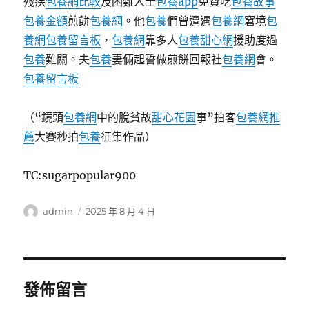
殘疾
包養網比較
及困難人士
包養app
免費吃
包養故事
包養金額
煎餅
包養網
。他
包養
們曾遭遇
包養網
窘境
包
養網
包養留言板
，
包養網
靠多人
包養甜心網
援助度過
包養
難關。夫
包養
妻倆起誓做煎餅回報社
包養網
會。
包養留言板
（“鏡頭
包養網
中的脫貧故
甜心花園
事”拍客
包養網推
薦
大賽秒拍
包養
征集作品）
TC:sugarpopular900
作
發
admin
2025 年 8 月 4 日
者
佈
日
期:
發佈留言