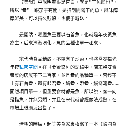
《集韻》中說明鲞很是直白，就是“干魚臘也”。
所以“鲞”，跟茄子有關，是指剖開曬干的魚，風味醇
厚鮮美，可以持久貯躲，也便于輸送。
最開端，曬臘魚重要以石首魚，也就是年夜黃魚
為主，后來漸漸演化，魚的品種也單一起來。
宋代時食品精致，不單有了炒菜，也將鲞發揚光
年夜
私密空間
。在《夢粱錄》的記錄中，南宋臨安賣
鲞菜的店展不下二百家，並且鲞的品種單一，曾經不
止有石首鲞，還有郎君鲞、鱔鲞、帶鲞、鰻條灣鲞……
固然項目單一，但重要食材都是魚，所以說，鲞一向
是指魚，并無另類，并且在宋代就曾經做法成熟，在
市場上很廣泛出售了。
清朝的時辰，超等美食家袁枚寫了一本《隨園食