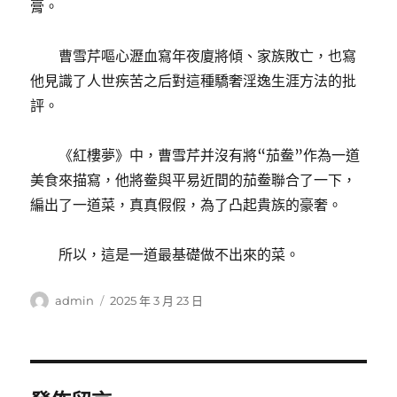
膏。
曹雪芹嘔心瀝血寫年夜廈將傾、家族敗亡，也寫
他見識了人世疾苦之后對這種驕奢淫逸生涯方法的批
評。
《紅樓夢》中，曹雪芹并沒有將“茄鲞”作為一道
美食來描寫，他將鲞與平易近間的茄鲞聯合了一下，
編出了一道菜，真真假假，為了凸起貴族的豪奢。
所以，這是一道最基礎做不出來的菜。
作
發
admin
2025 年 3 月 23 日
者
佈
日
期: