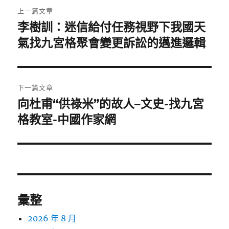
文
上一篇文章
章
李樹訓：迷信給付任務視野下我國天
上
一
氣找九宮格聚會變更訴訟的邁進邏輯
導
篇
覽
文
章:
下一篇文章
向杜甫“供祿米”的故人–文史-找九宮
下
一
格教室-中國作家網
篇
文
章:
彙整
2026 年 8 月