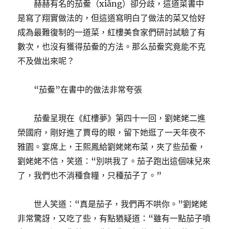
赫赫有名的茄鲞（xiǎng）卻分歧，這道菜書中
是寫了翔實做法的，但這道寫明白了做法的菜又恰好
成為最難復制的一道菜，紅樓美食家們研討試驗了有
數次，也沒有獲得茄鲞的方法。那么茄鲞究竟能不克
不及做出來呢？
“茄鲞”在書中的做法非常夸張
茄鲞呈現在《紅樓夢》第四十一回，劉姥姥二進
榮國府，剛好進了賈母的眼，留下她逛了一天年夜不
雅園。宴席上，王熙鳳給劉姥姥布菜，夾了些茄鲞，
劉姥姥不信，笑道：“別哄我了。茄子跑出這個味兒來
了，我們也不消種食糧，只種茄子了。”
世人笑道：“真是茄子，我們再不哄你。”劉姥姥
非常驚訝，又吃了些，有點猶疑道：“雖有一點茄子噴