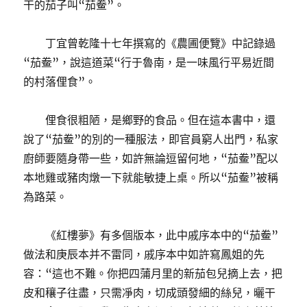
干的茄子叫“茄鲞”。
丁宜曾乾隆十七年撰寫的《農圃便覽》中記錄過
“茄鲞”，說這道菜“行于魯南，是一味風行平易近間
的村落俚食”。
俚食很粗陋，是鄉野的食品。但在這本書中，還
說了“茄鲞”的別的一種服法，即官員窮人出門，私家
廚師要隨身帶一些，如許無論逗留何地，“茄鲞”配以
本地雞或豬肉燉一下就能敏捷上桌。所以“茄鲞”被稱
為路菜。
《紅樓夢》有多個版本，此中戚序本中的“茄鲞”
做法和庚辰本并不雷同，戚序本中如許寫鳳姐的先
容：“這也不難。你把四蒲月里的新茄包兒摘上去，把
皮和穰子往盡，只需凈肉，切成頭發細的絲兒，曬干