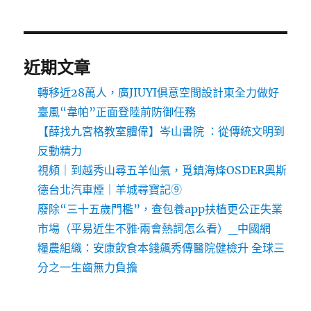
近期文章
轉移近28萬人，廣JIUYI俱意空間設計東全力做好
臺風“韋帕”正面登陸前防御任務
【薛找九宮格教室體偉】岑山書院 ：從傳統文明到
反動精力
視頻｜到越秀山尋五羊仙氣，覓鎮海烽OSDER奧斯
德台北汽車煙｜羊城尋寶記⑨
廢除“三十五歲門檻”，查包養app扶植更公正失業
市場（平易近生不雅·兩會熱詞怎么看）_中國網
糧農組織：安康飲食本錢飆秀傳醫院健檢升 全球三
分之一生齒無力負擔