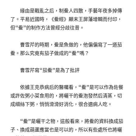
緣由是戰亂之后，制鲞人四散，手藝年夜多掉傳
了。平易近國時，《鲞經》顛末王屏藩增輯而付印，
但“鲞”的制作方法曾經分歧往昔。
曹雪芹的時期，鲞是魚做的，他偏偏寫了一道茄
鲞。那么究竟有茄子做成的“鲞”嗎？
曹雪芹寫“茄鲞”是為了批評
依據王克恭病后的醫囑看，“鲞”是可以作為佐餐
或許佐粥小菜食用的，將曬干的鲞泡發然后清蒸，切
成細絲下粥，悄悄滑滑好消化，很合適病人吃。
“鲞”是曬干之物，這般看來，將鲞的資料換成茄
子、換成葫蘆應當也是可以的，所以有些處所也將曬