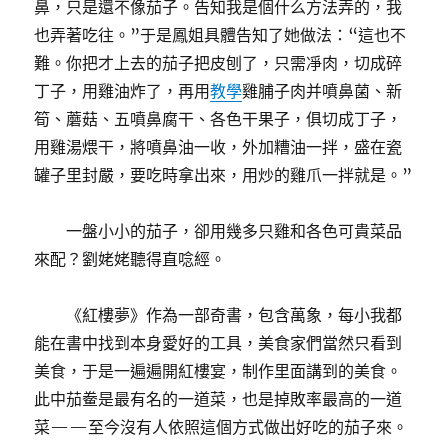
鼻，只是還不像茄子。告知我是個什么方法弄的，我
也弄著吃往。”于是鳳姐具體告知了她做法：“這也不
難。你把才上去的茄子把皮刨了，只需凈肉，切成碎
丁子，用雞油炸了，再用
教學
雞脯子肉并噴鼻菌、新
筍、蘑菇、五噴鼻腐干、各色干果子，俱切成丁子，
用雞湯煨干，將噴鼻油一收，外加糟油一拌，盛在瓷
罐子里封嚴，要吃時拿出來，用炒的雞爪一拌就是。”
一盤小小的茄子，卻用幾多只雞和各色可貴菜品
來配？劉姥姥聽得直唸經。
《紅樓夢》作為一部奇書，包含萬象，每小我都
能在書中找到本身愛好的工具，美食家們當然只看到
美食，于是一遍遍開紅樓宴，制作里面講到的美食。
此中茄鲞是最有名的一道菜，也是掉敗率最高的一道
菜——至今沒有人依照這個方式做出好吃的茄子來。