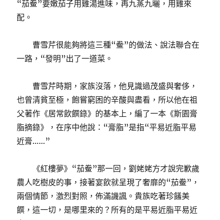
“茄鲞”要嫩茄子用雞湯進味，再九蒸九曬，用雞來
配。
曹雪芹很能夠將這三種“鲞”的做法、說法聯合在
一路，“發明”出了一道菜。
曹雪芹時期，家族沒落，他見識過茂盛與奢侈，
也曾清貧至極，飽嘗窮困的辛酸與盡看，所以他在祖
父著作《居常飲饌錄》的基本上，編了一本《斯園膏
脂摘錄》，在序中他說：“膏脂”是指“平易近脂平易
近膏……”
《紅樓夢》“茄鲞”那一回，劉姥姥方才說完歉歲
農人吃樹皮的事，接著宴飲就呈現了奢靡的“茄鲞”，
兩個情節，激烈對照，佈滿譏諷。貴族吃著珍饈美
饌，這一切，是哪里來的？所有的是平易近脂平易近