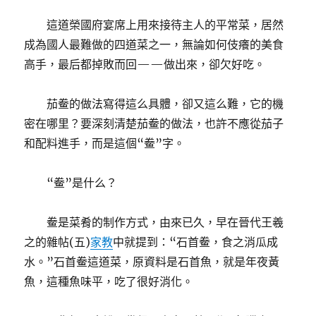
這道榮國府宴席上用來接待主人的平常菜，居然
成為國人最難做的四道菜之一，無論如何伎癢的美食
高手，最后都掉敗而回——做出來，卻欠好吃。
茄鲞的做法寫得這么具體，卻又這么難，它的機
密在哪里？要深刻清楚茄鲞的做法，也許不應從茄子
和配料進手，而是這個“鲞”字。
“鲞”是什么？
鲞是菜肴的制作方式，由來已久，早在晉代王羲
之的雜帖(五)
家教
中就提到：“石首鲞，食之消瓜成
水。”石首鲞這道菜，原資料是石首魚，就是年夜黃
魚，這種魚味平，吃了很好消化。