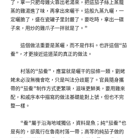
了，拿一只肥母雞火靠出老湯來，把這茄子絲上蒸籠
蒸的雞湯進了味，再拿出來曬干。這般九蒸九曬，一
定曬脆了，盛在瓷罐子里封嚴了。要吃時，拿出一碟
子來，用炒的雞爪子一拌就是了。”
這個做法重要是蒸曬，而不是作料。也許這個“茄
鲞”，才更接近這道菜的真正的做法。
村落的“茄鲞”，應當就是曬干的茄條一類，劉姥
姥未必沒無機會吃，只是叫法分歧罷了。官員隨身攜
帶的“茄鲞”制作方式更繁瑣，滋味更鮮美，要用雞來
配，和戚序本中描寫的做法基礎能對上號，但也不完
整一樣。
“鲞”屬于沿海地域獨佔，資料是魚；純“茄鲞”也
是有的，卻風行在魯南村落一帶；高等的純茄子做的