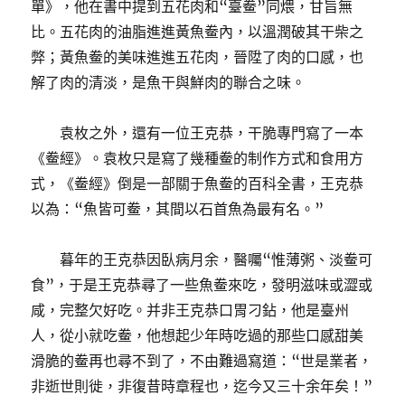
單》，他在書中提到五花肉和“臺鲞”同煨，甘旨無
比。五花肉的油脂進進黃魚鲞內，以溫潤破其干柴之
弊；黃魚鲞的美味進進五花肉，晉陞了肉的口感，也
解了肉的清淡，是魚干與鮮肉的聯合之味。
袁枚之外，還有一位王克恭，干脆專門寫了一本
《鲞經》。袁枚只是寫了幾種鲞的制作方式和食用方
式，《鲞經》倒是一部關于魚鲞的百科全書，王克恭
以為：“魚皆可鲞，其間以石首魚為最有名。”
暮年的王克恭因臥病月余，醫囑“惟薄粥、淡鲞可
食”，于是王克恭尋了一些魚鲞來吃，發明滋味或澀或
咸，完整欠好吃。并非王克恭口胃刁鉆，他是臺州
人，從小就吃鲞，他想起少年時吃過的那些口感甜美
滑脆的鲞再也尋不到了，不由難過寫道：“世是業者，
非逝世則徙，非復昔時章程也，迄今又三十余年矣！”