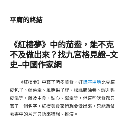
平庸的終結
《紅樓夢》中的茄鲞，能不克
不及做出來？找九宮格見證–文
史–中國作家網
《紅樓夢》中寫了諸多美食，好
講座場地
比豆腐
皮包子、蓮葉羹、風腌果子貍、松瓤鵝油卷、蝦丸雞
皮湯等，觸及主食、點心、湯羹等，但這些吃食都只
寫了一個名字，紅樓美食家們想要做出來，只能憑仗
著書中的片言只語來猜想、推演。